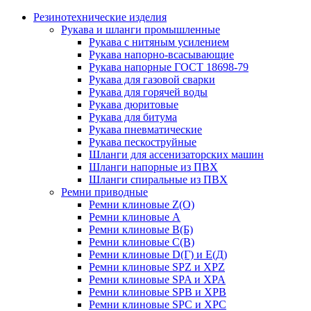
Резинотехнические изделия
Рукава и шланги промышленные
Рукава с нитяным усилением
Рукава напорно-всасывающие
Рукава напорные ГОСТ 18698-79
Рукава для газовой сварки
Рукава для горячей воды
Рукава дюритовые
Рукава для битума
Рукава пневматические
Рукава пескоструйные
Шланги для ассенизаторских машин
Шланги напорные из ПВХ
Шланги спиральные из ПВХ
Ремни приводные
Ремни клиновые Z(О)
Ремни клиновые А
Ремни клиновые В(Б)
Ремни клиновые С(В)
Ремни клиновые D(Г) и Е(Д)
Ремни клиновые SPZ и XPZ
Ремни клиновые SPA и XPA
Ремни клиновые SPB и XPB
Ремни клиновые SPC и XPC