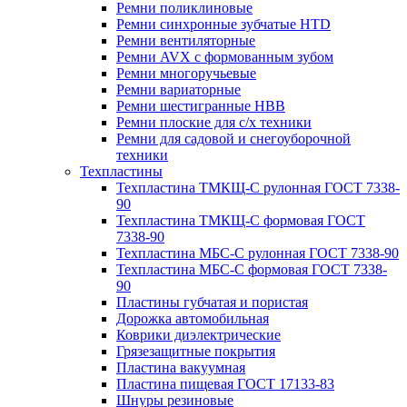
Ремни поликлиновые
Ремни синхронные зубчатые HTD
Ремни вентиляторные
Ремни AVX с формованным зубом
Ремни многоручьевые
Ремни вариаторные
Ремни шестигранные HBB
Ремни плоские для с/х техники
Ремни для садовой и снегоуборочной
техники
Техпластины
Техпластина ТМКЩ-С рулонная ГОСТ 7338-
90
Техпластина ТМКЩ-С формовая ГОСТ
7338-90
Техпластина МБС-С рулонная ГОСТ 7338-90
Техпластина МБС-С формовая ГОСТ 7338-
90
Пластины губчатая и пористая
Дорожка автомобильная
Коврики диэлектрические
Грязезащитные покрытия
Пластина вакуумная
Пластина пищевая ГОСТ 17133-83
Шнуры резиновые