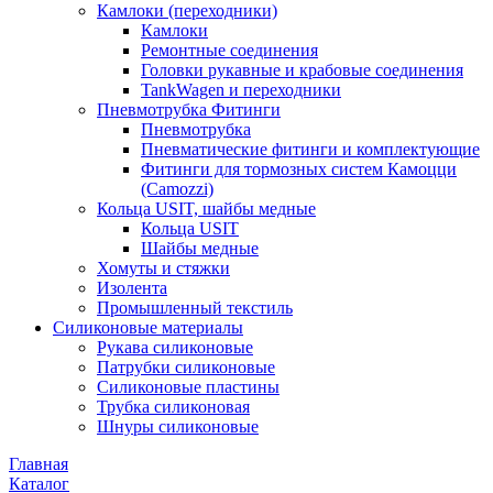
Камлоки (переходники)
Камлоки
Ремонтные соединения
Головки рукавные и крабовые соединения
TankWagen и переходники
Пневмотрубка Фитинги
Пневмотрубка
Пневматические фитинги и комплектующие
Фитинги для тормозных систем Камоцци
(Camozzi)
Кольца USIT, шайбы медные
Кольца USIT
Шайбы медные
Хомуты и стяжки
Изолента
Промышленный текстиль
Силиконовые материалы
Рукава силиконовые
Патрубки силиконовые
Силиконовые пластины
Трубка силиконовая
Шнуры силиконовые
Главная
Каталог