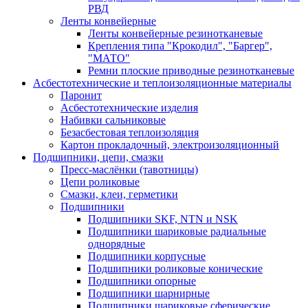
РВД
Ленты конвейерные
Ленты конвейерные резинотканевые
Крепления типа "Крокодил", "Баргер",
"МАТО"
Ремни плоские приводные резинотканевые
Асбестотехнические и теплоизоляционные материалы
Паронит
Асбестотехнические изделия
Набивки сальниковые
Безасбестовая теплоизоляция
Картон прокладочный, электроизоляционный
Подшипники, цепи, смазки
Пресс-маслёнки (тавотницы)
Цепи роликовые
Смазки, клеи, герметики
Подшипники
Подшипники SKF, NTN и NSK
Подшипники шариковые радиальные
однорядные
Подшипники корпусные
Подшипники роликовые конические
Подшипники опорные
Подшипники шарнирные
Подшипники шариковые сферические