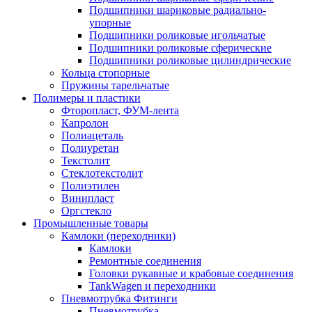
Подшипники шариковые радиально-
упорные
Подшипники роликовые игольчатые
Подшипники роликовые сферические
Подшипники роликовые цилиндрические
Кольца стопорные
Пружины тарельчатые
Полимеры и пластики
Фторопласт, ФУМ-лента
Капролон
Полиацеталь
Полиуретан
Текстолит
Стеклотекстолит
Полиэтилен
Винипласт
Оргстекло
Промышленные товары
Камлоки (переходники)
Камлоки
Ремонтные соединения
Головки рукавные и крабовые соединения
TankWagen и переходники
Пневмотрубка Фитинги
Пневмотрубка