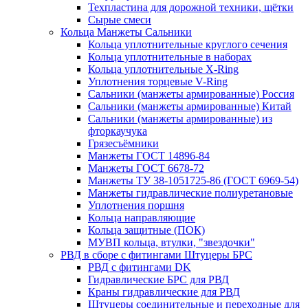
Техпластина для дорожной техники, щётки
Сырые смеси
Кольца Манжеты Сальники
Кольца уплотнительные круглого сечения
Кольца уплотнительные в наборах
Кольца уплотнительные Х-Ring
Уплотнения торцевые V-Ring
Сальники (манжеты армированные) Россия
Сальники (манжеты армированные) Китай
Сальники (манжеты армированные) из
фторкаучука
Грязесъёмники
Манжеты ГОСТ 14896-84
Манжеты ГОСТ 6678-72
Манжеты ТУ 38-1051725-86 (ГОСТ 6969-54)
Манжеты гидравлические полиуретановые
Уплотнения поршня
Кольца направляющие
Кольца защитные (ПОК)
МУВП кольца, втулки, "звездочки"
РВД в сборе с фитингами Штуцеры БРС
РВД с фитингами DK
Гидравлические БРС для РВД
Краны гидравлические для РВД
Штуцеры соединительные и переходные для