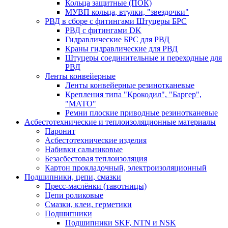
Кольца защитные (ПОК)
МУВП кольца, втулки, "звездочки"
РВД в сборе с фитингами Штуцеры БРС
РВД с фитингами DK
Гидравлические БРС для РВД
Краны гидравлические для РВД
Штуцеры соединительные и переходные для
РВД
Ленты конвейерные
Ленты конвейерные резинотканевые
Крепления типа "Крокодил", "Баргер",
"МАТО"
Ремни плоские приводные резинотканевые
Асбестотехнические и теплоизоляционные материалы
Паронит
Асбестотехнические изделия
Набивки сальниковые
Безасбестовая теплоизоляция
Картон прокладочный, электроизоляционный
Подшипники, цепи, смазки
Пресс-маслёнки (тавотницы)
Цепи роликовые
Смазки, клеи, герметики
Подшипники
Подшипники SKF, NTN и NSK