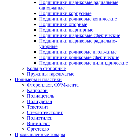
Подшипники шариковые радиальные
однорядные
Подшипники корпусные
Подшипники роликовые конические
Подшипники опорные
Подшипники шарнирные
Подшипники шариковые сферические
Подшипники шариковые радиально-
упорные
Подшипники роликовые игольчатые
Подшипники роликовые сферические
Подшипники роликовые цилиндрические
Кольца стопорные
Пружины тарельчатые
Полимеры и пластики
Фторопласт, ФУМ-лента
Капролон
Полиацеталь
Полиуретан
Текстолит
Стеклотекстолит
Полиэтилен
Винипласт
Оргстекло
Промышленные товары