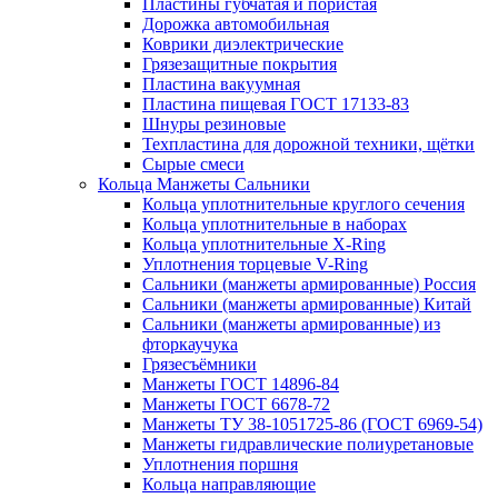
Пластины губчатая и пористая
Дорожка автомобильная
Коврики диэлектрические
Грязезащитные покрытия
Пластина вакуумная
Пластина пищевая ГОСТ 17133-83
Шнуры резиновые
Техпластина для дорожной техники, щётки
Сырые смеси
Кольца Манжеты Сальники
Кольца уплотнительные круглого сечения
Кольца уплотнительные в наборах
Кольца уплотнительные Х-Ring
Уплотнения торцевые V-Ring
Сальники (манжеты армированные) Россия
Сальники (манжеты армированные) Китай
Сальники (манжеты армированные) из
фторкаучука
Грязесъёмники
Манжеты ГОСТ 14896-84
Манжеты ГОСТ 6678-72
Манжеты ТУ 38-1051725-86 (ГОСТ 6969-54)
Манжеты гидравлические полиуретановые
Уплотнения поршня
Кольца направляющие