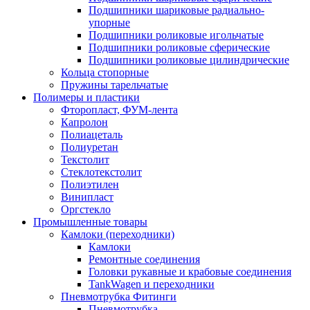
Подшипники шариковые радиально-
упорные
Подшипники роликовые игольчатые
Подшипники роликовые сферические
Подшипники роликовые цилиндрические
Кольца стопорные
Пружины тарельчатые
Полимеры и пластики
Фторопласт, ФУМ-лента
Капролон
Полиацеталь
Полиуретан
Текстолит
Стеклотекстолит
Полиэтилен
Винипласт
Оргстекло
Промышленные товары
Камлоки (переходники)
Камлоки
Ремонтные соединения
Головки рукавные и крабовые соединения
TankWagen и переходники
Пневмотрубка Фитинги
Пневмотрубка