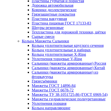
Пластины губчатая и пористая
Дорожка автомобильная
Коврики диэлектрические
Грязезащитные покрытия
Пластина вакуумная
Пластина пищевая ГОСТ 17133-83
Шнуры резиновые
Техпластина для дорожной техники, щётки
Сырые смеси
Кольца Манжеты Сальники
Кольца уплотнительные круглого сечения
Кольца уплотнительные в наборах
Кольца уплотнительные Х-Ring
Уплотнения торцевые V-Ring
Сальники (манжеты армированные) Россия
Сальники (манжеты армированные) Китай
Сальники (манжеты армированные) из
фторкаучука
Грязесъёмники
Манжеты ГОСТ 14896-84
Манжеты ГОСТ 6678-72
Манжеты ТУ 38-1051725-86 (ГОСТ 6969-54)
Манжеты гидравлические полиуретановые
Уплотнения поршня
Кольца направляющие