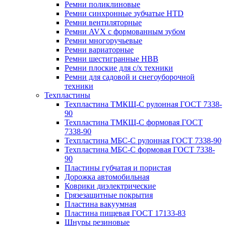
Ремни поликлиновые
Ремни синхронные зубчатые HTD
Ремни вентиляторные
Ремни AVX с формованным зубом
Ремни многоручьевые
Ремни вариаторные
Ремни шестигранные HBB
Ремни плоские для с/х техники
Ремни для садовой и снегоуборочной
техники
Техпластины
Техпластина ТМКЩ-С рулонная ГОСТ 7338-
90
Техпластина ТМКЩ-С формовая ГОСТ
7338-90
Техпластина МБС-С рулонная ГОСТ 7338-90
Техпластина МБС-С формовая ГОСТ 7338-
90
Пластины губчатая и пористая
Дорожка автомобильная
Коврики диэлектрические
Грязезащитные покрытия
Пластина вакуумная
Пластина пищевая ГОСТ 17133-83
Шнуры резиновые