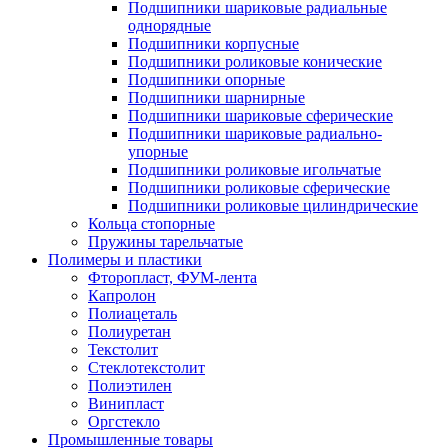
Подшипники шариковые радиальные
однорядные
Подшипники корпусные
Подшипники роликовые конические
Подшипники опорные
Подшипники шарнирные
Подшипники шариковые сферические
Подшипники шариковые радиально-
упорные
Подшипники роликовые игольчатые
Подшипники роликовые сферические
Подшипники роликовые цилиндрические
Кольца стопорные
Пружины тарельчатые
Полимеры и пластики
Фторопласт, ФУМ-лента
Капролон
Полиацеталь
Полиуретан
Текстолит
Стеклотекстолит
Полиэтилен
Винипласт
Оргстекло
Промышленные товары