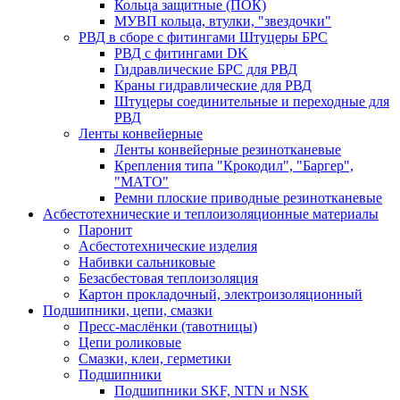
Кольца защитные (ПОК)
МУВП кольца, втулки, "звездочки"
РВД в сборе с фитингами Штуцеры БРС
РВД с фитингами DK
Гидравлические БРС для РВД
Краны гидравлические для РВД
Штуцеры соединительные и переходные для
РВД
Ленты конвейерные
Ленты конвейерные резинотканевые
Крепления типа "Крокодил", "Баргер",
"МАТО"
Ремни плоские приводные резинотканевые
Асбестотехнические и теплоизоляционные материалы
Паронит
Асбестотехнические изделия
Набивки сальниковые
Безасбестовая теплоизоляция
Картон прокладочный, электроизоляционный
Подшипники, цепи, смазки
Пресс-маслёнки (тавотницы)
Цепи роликовые
Смазки, клеи, герметики
Подшипники
Подшипники SKF, NTN и NSK