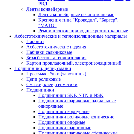
РВД
Ленты конвейерные
Ленты конвейерные резинотканевые
Крепления типа "Крокодил", "Баргер",
"МАТО"
Ремни плоские приводные резинотканевые
Асбестотехнические и теплоизоляционные материалы
Паронит
Асбестотехнические изделия
Набивки сальниковые
Безасбестовая теплоизоляция
Картон прокладочный, электроизоляционный
Подшипники, цепи, смазки
Пресс-маслёнки (тавотницы)
Цепи роликовые
Смазки, клеи, герметики
Подшипники
Подшипники SKF, NTN и NSK
Подшипники шариковые радиальные
однорядные
Подшипники корпусные
Подшипники роликовые конические
Подшипники опорные
Подшипники шарнирные
Подшипники шариковые сферические