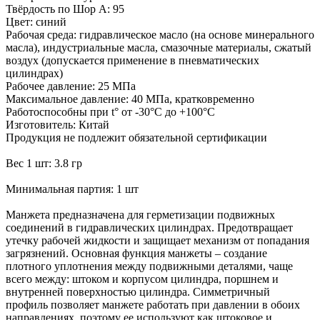
Твёрдость по Шор А: 95
Цвет: синий
Рабочая среда: гидравлическое масло (на основе минерального
масла), индустриальные масла, смазочные материалы, сжатый
воздух (допускается применение в пневматических
цилиндрах)
Рабочее давление: 25 МПа
Максимальное давление: 40 МПа, кратковременно
Работоспособны при t° от -30°С до +100°С
Изготовитель: Китай
Продукция не подлежит обязательной сертификации
Вес 1 шт: 3.8 гр
Минимальная партия: 1 шт
Манжета предназначена для герметизации подвижных
соединений в гидравлических цилиндрах. Предотвращает
утечку рабочей жидкости и защищает механизм от попадания
загрязнений. Основная функция манжеты – создание
плотного уплотнения между подвижными деталями, чаще
всего между: штоком и корпусом цилиндра, поршнем и
внутренней поверхностью цилиндра. Симметричный
профиль позволяет манжете работать при давлении в обоих
направлениях, поэтому ее используют как штоковое и