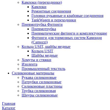
Камлоки (переходники)
Камлоки
Ремонтные соединения
Головки рукавные и крабовые соединения
TankWagen и переходники
Пневмотрубка Фитинги
Пневмотрубка
Пневматические фитинги и комплектующие
Фитинги для тормозных систем Камоцци
(Camozzi)
Кольца USIT, шайбы медные
Кольца USIT
Шайбы медные
Хомуты и стяжки
Изолента
Промышленный текстиль
Силиконовые материалы
Рукава силиконовые
Патрубки силиконовые
Силиконовые пластины
Трубка силиконовая
Шнуры силиконовые
Главная
Каталог