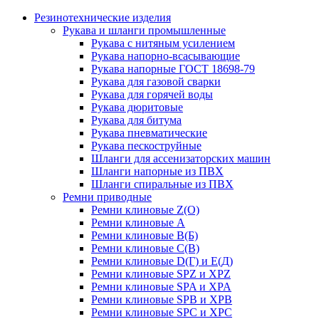
Резинотехнические изделия
Рукава и шланги промышленные
Рукава с нитяным усилением
Рукава напорно-всасывающие
Рукава напорные ГОСТ 18698-79
Рукава для газовой сварки
Рукава для горячей воды
Рукава дюритовые
Рукава для битума
Рукава пневматические
Рукава пескоструйные
Шланги для ассенизаторских машин
Шланги напорные из ПВХ
Шланги спиральные из ПВХ
Ремни приводные
Ремни клиновые Z(О)
Ремни клиновые А
Ремни клиновые В(Б)
Ремни клиновые С(В)
Ремни клиновые D(Г) и Е(Д)
Ремни клиновые SPZ и XPZ
Ремни клиновые SPA и XPA
Ремни клиновые SPB и XPB
Ремни клиновые SPC и XPC