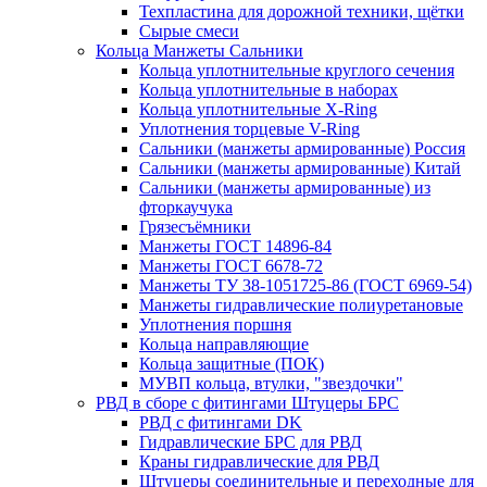
Техпластина для дорожной техники, щётки
Сырые смеси
Кольца Манжеты Сальники
Кольца уплотнительные круглого сечения
Кольца уплотнительные в наборах
Кольца уплотнительные Х-Ring
Уплотнения торцевые V-Ring
Сальники (манжеты армированные) Россия
Сальники (манжеты армированные) Китай
Сальники (манжеты армированные) из
фторкаучука
Грязесъёмники
Манжеты ГОСТ 14896-84
Манжеты ГОСТ 6678-72
Манжеты ТУ 38-1051725-86 (ГОСТ 6969-54)
Манжеты гидравлические полиуретановые
Уплотнения поршня
Кольца направляющие
Кольца защитные (ПОК)
МУВП кольца, втулки, "звездочки"
РВД в сборе с фитингами Штуцеры БРС
РВД с фитингами DK
Гидравлические БРС для РВД
Краны гидравлические для РВД
Штуцеры соединительные и переходные для