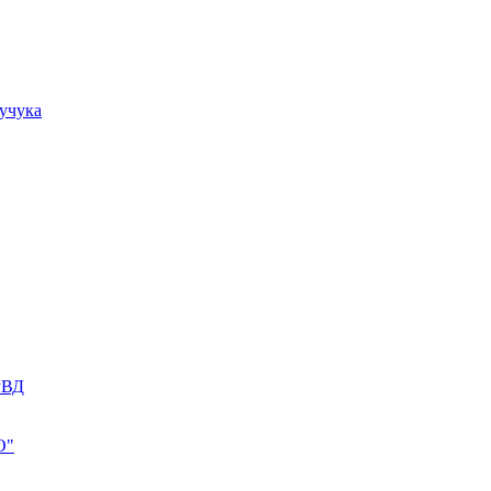
учука
РВД
О"