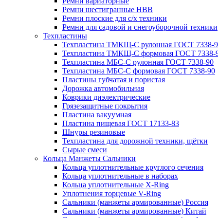
Ремни вариаторные
Ремни шестигранные HBB
Ремни плоские для с/х техники
Ремни для садовой и снегоуборочной техники
Техпластины
Техпластина ТМКЩ-С рулонная ГОСТ 7338-9
Техпластина ТМКЩ-С формовая ГОСТ 7338-
Техпластина МБС-С рулонная ГОСТ 7338-90
Техпластина МБС-С формовая ГОСТ 7338-90
Пластины губчатая и пористая
Дорожка автомобильная
Коврики диэлектрические
Грязезащитные покрытия
Пластина вакуумная
Пластина пищевая ГОСТ 17133-83
Шнуры резиновые
Техпластина для дорожной техники, щётки
Сырые смеси
Кольца Манжеты Сальники
Кольца уплотнительные круглого сечения
Кольца уплотнительные в наборах
Кольца уплотнительные Х-Ring
Уплотнения торцевые V-Ring
Сальники (манжеты армированные) Россия
Сальники (манжеты армированные) Китай