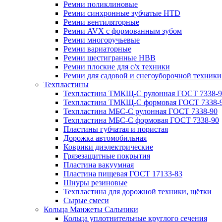
Ремни поликлиновые
Ремни синхронные зубчатые HTD
Ремни вентиляторные
Ремни AVX с формованным зубом
Ремни многоручьевые
Ремни вариаторные
Ремни шестигранные HBB
Ремни плоские для с/х техники
Ремни для садовой и снегоуборочной техники
Техпластины
Техпластина ТМКЩ-С рулонная ГОСТ 7338-9
Техпластина ТМКЩ-С формовая ГОСТ 7338-
Техпластина МБС-С рулонная ГОСТ 7338-90
Техпластина МБС-С формовая ГОСТ 7338-90
Пластины губчатая и пористая
Дорожка автомобильная
Коврики диэлектрические
Грязезащитные покрытия
Пластина вакуумная
Пластина пищевая ГОСТ 17133-83
Шнуры резиновые
Техпластина для дорожной техники, щётки
Сырые смеси
Кольца Манжеты Сальники
Кольца уплотнительные круглого сечения