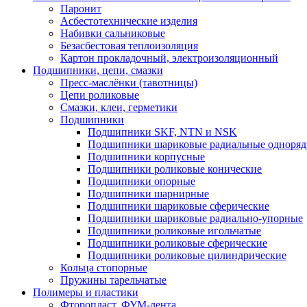
Паронит
Асбестотехнические изделия
Набивки сальниковые
Безасбестовая теплоизоляция
Картон прокладочный, электроизоляционный
Подшипники, цепи, смазки
Пресс-маслёнки (тавотницы)
Цепи роликовые
Смазки, клеи, герметики
Подшипники
Подшипники SKF, NTN и NSK
Подшипники шариковые радиальные одноря
Подшипники корпусные
Подшипники роликовые конические
Подшипники опорные
Подшипники шарнирные
Подшипники шариковые сферические
Подшипники шариковые радиально-упорные
Подшипники роликовые игольчатые
Подшипники роликовые сферические
Подшипники роликовые цилиндрические
Кольца стопорные
Пружины тарельчатые
Полимеры и пластики
Фторопласт, ФУМ-лента