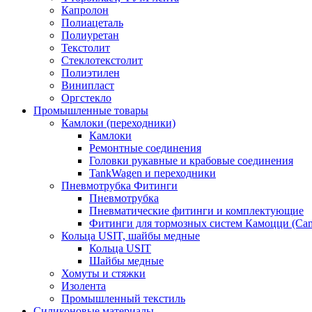
Капролон
Полиацеталь
Полиуретан
Текстолит
Стеклотекстолит
Полиэтилен
Винипласт
Оргстекло
Промышленные товары
Камлоки (переходники)
Камлоки
Ремонтные соединения
Головки рукавные и крабовые соединения
TankWagen и переходники
Пневмотрубка Фитинги
Пневмотрубка
Пневматические фитинги и комплектующие
Фитинги для тормозных систем Камоцци (Cam
Кольца USIT, шайбы медные
Кольца USIT
Шайбы медные
Хомуты и стяжки
Изолента
Промышленный текстиль
Силиконовые материалы