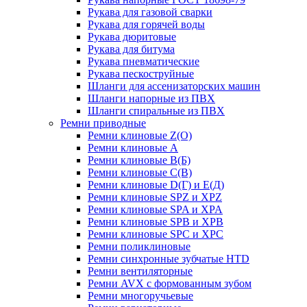
Рукава для газовой сварки
Рукава для горячей воды
Рукава дюритовые
Рукава для битума
Рукава пневматические
Рукава пескоструйные
Шланги для ассенизаторских машин
Шланги напорные из ПВХ
Шланги спиральные из ПВХ
Ремни приводные
Ремни клиновые Z(О)
Ремни клиновые А
Ремни клиновые В(Б)
Ремни клиновые С(В)
Ремни клиновые D(Г) и Е(Д)
Ремни клиновые SPZ и XPZ
Ремни клиновые SPA и XPA
Ремни клиновые SPB и XPB
Ремни клиновые SPC и XPC
Ремни поликлиновые
Ремни синхронные зубчатые HTD
Ремни вентиляторные
Ремни AVX с формованным зубом
Ремни многоручьевые