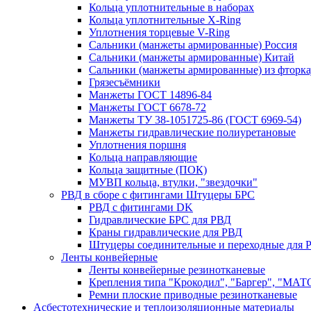
Кольца уплотнительные в наборах
Кольца уплотнительные Х-Ring
Уплотнения торцевые V-Ring
Сальники (манжеты армированные) Россия
Сальники (манжеты армированные) Китай
Сальники (манжеты армированные) из фторка
Грязесъёмники
Манжеты ГОСТ 14896-84
Манжеты ГОСТ 6678-72
Манжеты ТУ 38-1051725-86 (ГОСТ 6969-54)
Манжеты гидравлические полиуретановые
Уплотнения поршня
Кольца направляющие
Кольца защитные (ПОК)
МУВП кольца, втулки, "звездочки"
РВД в сборе с фитингами Штуцеры БРС
РВД с фитингами DK
Гидравлические БРС для РВД
Краны гидравлические для РВД
Штуцеры соединительные и переходные для 
Ленты конвейерные
Ленты конвейерные резинотканевые
Крепления типа "Крокодил", "Баргер", "МАТ
Ремни плоские приводные резинотканевые
Асбестотехнические и теплоизоляционные материалы