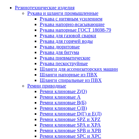
Резинотехнические изделия
Рукава и шланги промышленные
Рукава с нитяным усилением
Рукава напорно-всасывающие
Рукава напорные ГОСТ 18698-79
Рукава для газовой сварки
Рукава для горячей воды
Рукава дюритовые
Рукава для битума
Рукава пневматические
Рукава пескоструйные
Шланги для ассенизаторских машин
Шланги напорные из ПВХ
Шланги спиральные из ПВХ
Ремни приводные
Ремни клиновые Z(О)
Ремни клиновые А
Ремни клиновые В(Б)
Ремни клиновые С(В)
Ремни клиновые D(Г) и Е(Д)
Ремни клиновые SPZ и XPZ
Ремни клиновые SPA и XPA
Ремни клиновые SPB и XPB
Ремни клиновые SPC и XPC