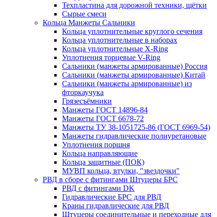
Техпластина для дорожной техники, щётки
Сырые смеси
Кольца Манжеты Сальники
Кольца уплотнительные круглого сечения
Кольца уплотнительные в наборах
Кольца уплотнительные Х-Ring
Уплотнения торцевые V-Ring
Сальники (манжеты армированные) Россия
Сальники (манжеты армированные) Китай
Сальники (манжеты армированные) из
фторкаучука
Грязесъёмники
Манжеты ГОСТ 14896-84
Манжеты ГОСТ 6678-72
Манжеты ТУ 38-1051725-86 (ГОСТ 6969-54)
Манжеты гидравлические полиуретановые
Уплотнения поршня
Кольца направляющие
Кольца защитные (ПОК)
МУВП кольца, втулки, "звездочки"
РВД в сборе с фитингами Штуцеры БРС
РВД с фитингами DK
Гидравлические БРС для РВД
Краны гидравлические для РВД
Штуцеры соединительные и переходные для