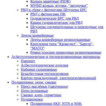
Кольца защитные (ПОК)
МУВП кольца, втулки, "звездочки"
РВД в сборе с фитингами Штуцеры БРС
РВД с фитингами DK
Гидравлические БРС для РВД
Краны гидравлические для РВД
Штуцеры соединительные и переходные для
РВД
Ленты конвейерные
Ленты конвейерные резинотканевые
Крепления типа "Крокодил", "Баргер",
"МАТО"
Ремни плоские приводные резинотканевые
Асбестотехнические и теплоизоляционные материалы
Паронит
Асбестотехнические изделия
Набивки сальниковые
Безасбестовая теплоизоляция
Картон прокладочный, электроизоляционный
Подшипники, цепи, смазки
Пресс-маслёнки (тавотницы)
Цепи роликовые
Смазки, клеи, герметики
Подшипники
Подшипники SKF, NTN и NSK