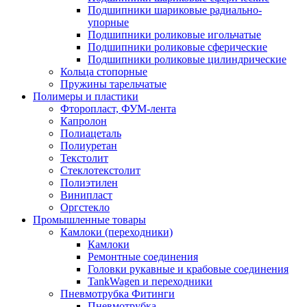
Подшипники шариковые радиально-
упорные
Подшипники роликовые игольчатые
Подшипники роликовые сферические
Подшипники роликовые цилиндрические
Кольца стопорные
Пружины тарельчатые
Полимеры и пластики
Фторопласт, ФУМ-лента
Капролон
Полиацеталь
Полиуретан
Текстолит
Стеклотекстолит
Полиэтилен
Винипласт
Оргстекло
Промышленные товары
Камлоки (переходники)
Камлоки
Ремонтные соединения
Головки рукавные и крабовые соединения
TankWagen и переходники
Пневмотрубка Фитинги
Пневмотрубка