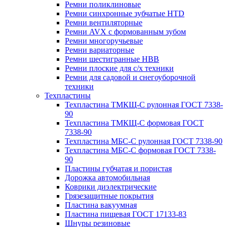
Ремни поликлиновые
Ремни синхронные зубчатые HTD
Ремни вентиляторные
Ремни AVX с формованным зубом
Ремни многоручьевые
Ремни вариаторные
Ремни шестигранные HBB
Ремни плоские для с/х техники
Ремни для садовой и снегоуборочной
техники
Техпластины
Техпластина ТМКЩ-С рулонная ГОСТ 7338-
90
Техпластина ТМКЩ-С формовая ГОСТ
7338-90
Техпластина МБС-С рулонная ГОСТ 7338-90
Техпластина МБС-С формовая ГОСТ 7338-
90
Пластины губчатая и пористая
Дорожка автомобильная
Коврики диэлектрические
Грязезащитные покрытия
Пластина вакуумная
Пластина пищевая ГОСТ 17133-83
Шнуры резиновые