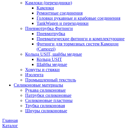
Камлоки (переходники)
Камлоки
Ремонтные соединения
Головки рукавные и крабовые соединения
TankWagen и переходники
Пневмотрубка Фитинги
Пневмотрубка
Пневматические фитинги и комплектующие
Фитинги для тормозных систем Камоцци
(Camozzi)
Кольца USIT, шайбы медные
Кольца USIT
Шайбы медные
Хомуты и стяжки
Изолента
Промышленный текстиль
Силиконовые материалы
Рукава силиконовые
Патрубки силиконовые
Силиконовые пластины
Трубка силиконовая
Шнуры силиконовые
Главная
Каталог