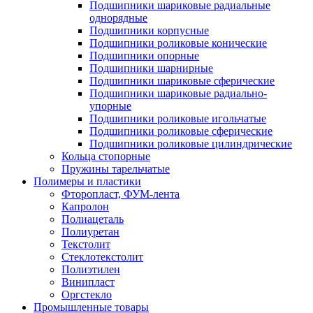
Подшипники шариковые радиальные
однорядные
Подшипники корпусные
Подшипники роликовые конические
Подшипники опорные
Подшипники шарнирные
Подшипники шариковые сферические
Подшипники шариковые радиально-
упорные
Подшипники роликовые игольчатые
Подшипники роликовые сферические
Подшипники роликовые цилиндрические
Кольца стопорные
Пружины тарельчатые
Полимеры и пластики
Фторопласт, ФУМ-лента
Капролон
Полиацеталь
Полиуретан
Текстолит
Стеклотекстолит
Полиэтилен
Винипласт
Оргстекло
Промышленные товары