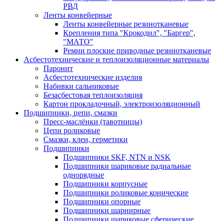
РВД
Ленты конвейерные
Ленты конвейерные резинотканевые
Крепления типа "Крокодил", "Баргер",
"МАТО"
Ремни плоские приводные резинотканевые
Асбестотехнические и теплоизоляционные материалы
Паронит
Асбестотехнические изделия
Набивки сальниковые
Безасбестовая теплоизоляция
Картон прокладочный, электроизоляционный
Подшипники, цепи, смазки
Пресс-маслёнки (тавотницы)
Цепи роликовые
Смазки, клеи, герметики
Подшипники
Подшипники SKF, NTN и NSK
Подшипники шариковые радиальные
однорядные
Подшипники корпусные
Подшипники роликовые конические
Подшипники опорные
Подшипники шарнирные
Подшипники шариковые сферические