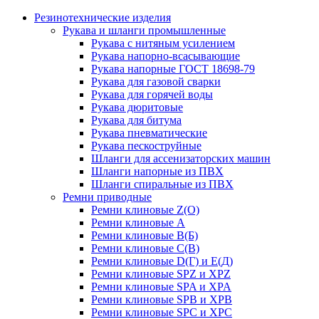
Резинотехнические изделия
Рукава и шланги промышленные
Рукава с нитяным усилением
Рукава напорно-всасывающие
Рукава напорные ГОСТ 18698-79
Рукава для газовой сварки
Рукава для горячей воды
Рукава дюритовые
Рукава для битума
Рукава пневматические
Рукава пескоструйные
Шланги для ассенизаторских машин
Шланги напорные из ПВХ
Шланги спиральные из ПВХ
Ремни приводные
Ремни клиновые Z(О)
Ремни клиновые А
Ремни клиновые В(Б)
Ремни клиновые С(В)
Ремни клиновые D(Г) и Е(Д)
Ремни клиновые SPZ и XPZ
Ремни клиновые SPA и XPA
Ремни клиновые SPB и XPB
Ремни клиновые SPC и XPC