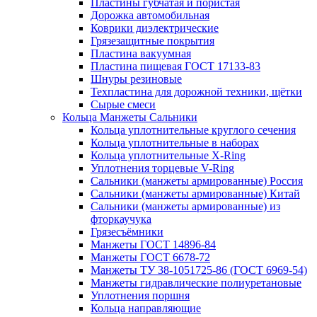
Пластины губчатая и пористая
Дорожка автомобильная
Коврики диэлектрические
Грязезащитные покрытия
Пластина вакуумная
Пластина пищевая ГОСТ 17133-83
Шнуры резиновые
Техпластина для дорожной техники, щётки
Сырые смеси
Кольца Манжеты Сальники
Кольца уплотнительные круглого сечения
Кольца уплотнительные в наборах
Кольца уплотнительные Х-Ring
Уплотнения торцевые V-Ring
Сальники (манжеты армированные) Россия
Сальники (манжеты армированные) Китай
Сальники (манжеты армированные) из
фторкаучука
Грязесъёмники
Манжеты ГОСТ 14896-84
Манжеты ГОСТ 6678-72
Манжеты ТУ 38-1051725-86 (ГОСТ 6969-54)
Манжеты гидравлические полиуретановые
Уплотнения поршня
Кольца направляющие