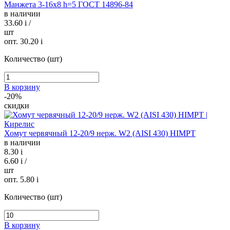
Манжета 3-16х8 h=5 ГОСТ 14896-84
в наличии
33.60
i
/
шт
опт. 30.20
i
Количество (шт)
В корзину
-20%
скидки
Хомут червячный 12-20/9 нерж. W2 (AISI 430) HIMPT
в наличии
8.30
i
6.60
i
/
шт
опт. 5.80
i
Количество (шт)
В корзину