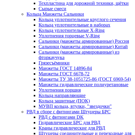
Техпластина для дорожной техники, щётки
Сырые смеси
Кольца Манжеты Сальники
Кольца уплотнительные круглого сечения
Кольца уплотнительные в наборах
Кольца уплотнительные Х-Ring
Уплотнения торцевые V-Ring
Сальники (манжеты армированные) Россия
Сальники (манжеты армированные) Китай
Сальники (манжеты армированные) из
фторкаучука
Грязесъёмники
Манжеты ГОСТ 14896-84
Манжеты ГОСТ 6678-72
Манжеты ТУ 38-1051725-86 (ГОСТ 6969-54)
Манжеты гидравлические полиуретановые
Уплотнения поршня
Кольца направляющие
Кольца защитные (ПОК)
МУВП кольца, втулки, "звездочки"
РВД в сборе с фитингами Штуцеры БРС
РВД с фитингами DK
Гидравлические БРС для РВД
Краны гидравлические для РВД
Штуцеры соединительные и переходные для