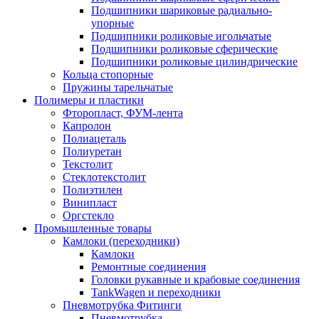
Подшипники шариковые радиально-
упорные
Подшипники роликовые игольчатые
Подшипники роликовые сферические
Подшипники роликовые цилиндрические
Кольца стопорные
Пружины тарельчатые
Полимеры и пластики
Фторопласт, ФУМ-лента
Капролон
Полиацеталь
Полиуретан
Текстолит
Стеклотекстолит
Полиэтилен
Винипласт
Оргстекло
Промышленные товары
Камлоки (переходники)
Камлоки
Ремонтные соединения
Головки рукавные и крабовые соединения
TankWagen и переходники
Пневмотрубка Фитинги
Пневмотрубка