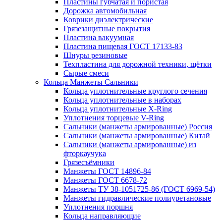
Пластины губчатая и пористая
Дорожка автомобильная
Коврики диэлектрические
Грязезащитные покрытия
Пластина вакуумная
Пластина пищевая ГОСТ 17133-83
Шнуры резиновые
Техпластина для дорожной техники, щётки
Сырые смеси
Кольца Манжеты Сальники
Кольца уплотнительные круглого сечения
Кольца уплотнительные в наборах
Кольца уплотнительные Х-Ring
Уплотнения торцевые V-Ring
Сальники (манжеты армированные) Россия
Сальники (манжеты армированные) Китай
Сальники (манжеты армированные) из
фторкаучука
Грязесъёмники
Манжеты ГОСТ 14896-84
Манжеты ГОСТ 6678-72
Манжеты ТУ 38-1051725-86 (ГОСТ 6969-54)
Манжеты гидравлические полиуретановые
Уплотнения поршня
Кольца направляющие