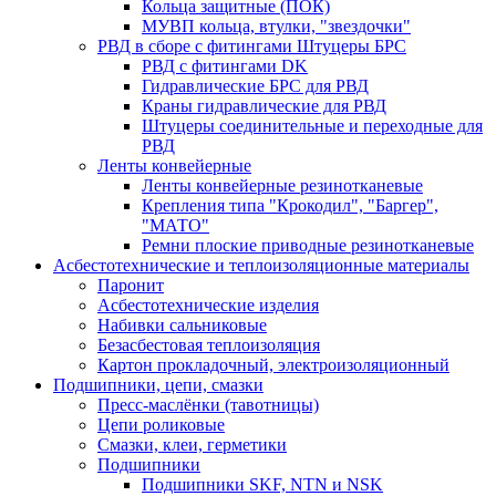
Кольца защитные (ПОК)
МУВП кольца, втулки, "звездочки"
РВД в сборе с фитингами Штуцеры БРС
РВД с фитингами DK
Гидравлические БРС для РВД
Краны гидравлические для РВД
Штуцеры соединительные и переходные для
РВД
Ленты конвейерные
Ленты конвейерные резинотканевые
Крепления типа "Крокодил", "Баргер",
"МАТО"
Ремни плоские приводные резинотканевые
Асбестотехнические и теплоизоляционные материалы
Паронит
Асбестотехнические изделия
Набивки сальниковые
Безасбестовая теплоизоляция
Картон прокладочный, электроизоляционный
Подшипники, цепи, смазки
Пресс-маслёнки (тавотницы)
Цепи роликовые
Смазки, клеи, герметики
Подшипники
Подшипники SKF, NTN и NSK