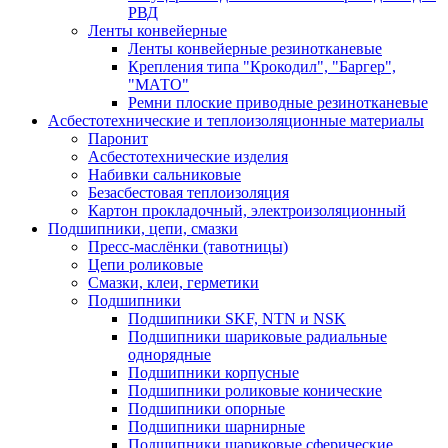
РВД
Ленты конвейерные
Ленты конвейерные резинотканевые
Крепления типа "Крокодил", "Баргер",
"МАТО"
Ремни плоские приводные резинотканевые
Асбестотехнические и теплоизоляционные материалы
Паронит
Асбестотехнические изделия
Набивки сальниковые
Безасбестовая теплоизоляция
Картон прокладочный, электроизоляционный
Подшипники, цепи, смазки
Пресс-маслёнки (тавотницы)
Цепи роликовые
Смазки, клеи, герметики
Подшипники
Подшипники SKF, NTN и NSK
Подшипники шариковые радиальные
однорядные
Подшипники корпусные
Подшипники роликовые конические
Подшипники опорные
Подшипники шарнирные
Подшипники шариковые сферические