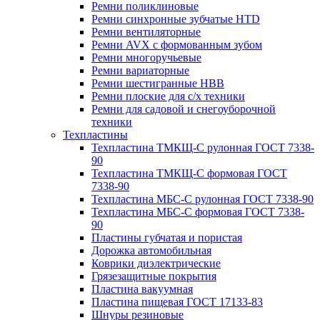
Ремни поликлиновые
Ремни синхронные зубчатые HTD
Ремни вентиляторные
Ремни AVX с формованным зубом
Ремни многоручьевые
Ремни вариаторные
Ремни шестигранные HBB
Ремни плоские для с/х техники
Ремни для садовой и снегоуборочной
техники
Техпластины
Техпластина ТМКЩ-С рулонная ГОСТ 7338-
90
Техпластина ТМКЩ-С формовая ГОСТ
7338-90
Техпластина МБС-С рулонная ГОСТ 7338-90
Техпластина МБС-С формовая ГОСТ 7338-
90
Пластины губчатая и пористая
Дорожка автомобильная
Коврики диэлектрические
Грязезащитные покрытия
Пластина вакуумная
Пластина пищевая ГОСТ 17133-83
Шнуры резиновые