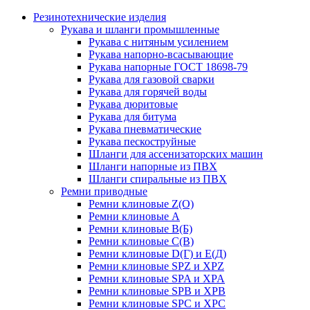
Резинотехнические изделия
Рукава и шланги промышленные
Рукава с нитяным усилением
Рукава напорно-всасывающие
Рукава напорные ГОСТ 18698-79
Рукава для газовой сварки
Рукава для горячей воды
Рукава дюритовые
Рукава для битума
Рукава пневматические
Рукава пескоструйные
Шланги для ассенизаторских машин
Шланги напорные из ПВХ
Шланги спиральные из ПВХ
Ремни приводные
Ремни клиновые Z(О)
Ремни клиновые А
Ремни клиновые В(Б)
Ремни клиновые С(В)
Ремни клиновые D(Г) и Е(Д)
Ремни клиновые SPZ и XPZ
Ремни клиновые SPA и XPA
Ремни клиновые SPB и XPB
Ремни клиновые SPC и XPC