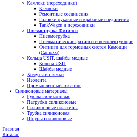
Камлоки (переходники)
Камлоки
Ремонтные соединения
Головки рукавные и крабовые соединения
TankWagen и переходники
Пневмотрубка Фитинги
Пневмотрубка
Пневматические фитинги и комплектующие
Фитинги для тормозных систем Камоцци
(Camozzi)
Кольца USIT, шайбы медные
Кольца USIT
Шайбы медные
Хомуты и стяжки
Изолента
Промышленный текстиль
Силиконовые материалы
Рукава силиконовые
Патрубки силиконовые
Силиконовые пластины
Трубка силиконовая
Шнуры силиконовые
Главная
Каталог