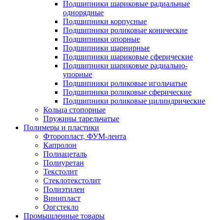
Подшипники шариковые радиальные
однорядные
Подшипники корпусные
Подшипники роликовые конические
Подшипники опорные
Подшипники шарнирные
Подшипники шариковые сферические
Подшипники шариковые радиально-
упорные
Подшипники роликовые игольчатые
Подшипники роликовые сферические
Подшипники роликовые цилиндрические
Кольца стопорные
Пружины тарельчатые
Полимеры и пластики
Фторопласт, ФУМ-лента
Капролон
Полиацеталь
Полиуретан
Текстолит
Стеклотекстолит
Полиэтилен
Винипласт
Оргстекло
Промышленные товары