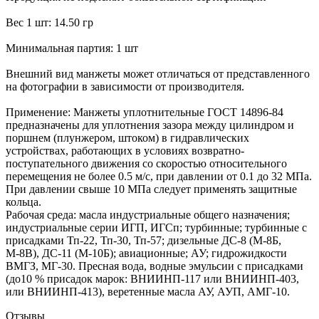
Вес 1 шт: 14.50 гр
Минимальная партия: 1 шт
Внешний вид манжеты может отличаться от представленного
на фотографии в зависимости от производителя.
Применение: Манжеты уплотнительные ГОСТ 14896-84
предназначены для уплотнения зазора между цилиндром и
поршнем (плунжером, штоком) в гидравлических
устройствах, работающих в условиях возвратно-
поступательного движения со скоростью относительного
перемещения не более 0.5 м/с, при давлении от 0.1 до 32 МПа.
При давлении свыше 10 МПа следует применять защитные
кольца.
Рабочая среда: масла индустриальные общего назначения;
индустриальные серии ИГП, ИГСп; турбинные; турбинные с
присадками Тп-22, Тп-30, Тп-57; дизельные ДС-8 (М-8Б,
М-8В), ДС-11 (М-10Б); авиационные; АУ; гидрожидкости
ВМГЗ, МГ-30. Пресная вода, водные эмульсии с присадками
(до10 % присадок марок: ВНИИНП-117 или ВНИИНП-403,
или ВНИИНП-413), веретенные масла АУ, АУП, АМГ-10.
Отзывы