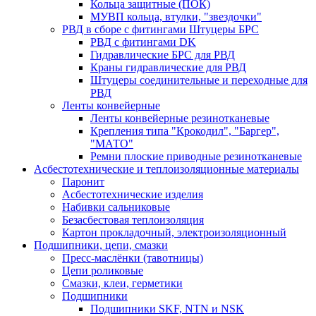
Кольца защитные (ПОК)
МУВП кольца, втулки, "звездочки"
РВД в сборе с фитингами Штуцеры БРС
РВД с фитингами DK
Гидравлические БРС для РВД
Краны гидравлические для РВД
Штуцеры соединительные и переходные для
РВД
Ленты конвейерные
Ленты конвейерные резинотканевые
Крепления типа "Крокодил", "Баргер",
"МАТО"
Ремни плоские приводные резинотканевые
Асбестотехнические и теплоизоляционные материалы
Паронит
Асбестотехнические изделия
Набивки сальниковые
Безасбестовая теплоизоляция
Картон прокладочный, электроизоляционный
Подшипники, цепи, смазки
Пресс-маслёнки (тавотницы)
Цепи роликовые
Смазки, клеи, герметики
Подшипники
Подшипники SKF, NTN и NSK