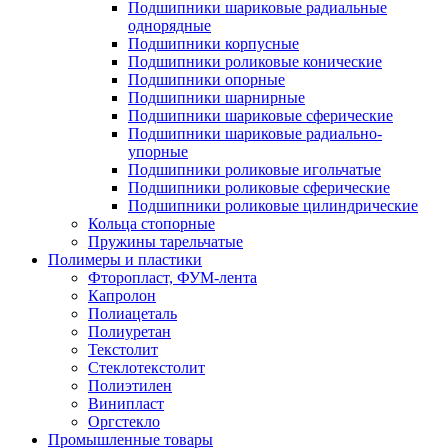
Подшипники шариковые радиальные
однорядные
Подшипники корпусные
Подшипники роликовые конические
Подшипники опорные
Подшипники шарнирные
Подшипники шариковые сферические
Подшипники шариковые радиально-
упорные
Подшипники роликовые игольчатые
Подшипники роликовые сферические
Подшипники роликовые цилиндрические
Кольца стопорные
Пружины тарельчатые
Полимеры и пластики
Фторопласт, ФУМ-лента
Капролон
Полиацеталь
Полиуретан
Текстолит
Стеклотекстолит
Полиэтилен
Винипласт
Оргстекло
Промышленные товары