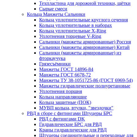
Техпластина для дорожной техники, щётки
Сырые смеси
Кольца Манжеты Сальники
Кольца уплотнительные круглого сечения
Кольца уплотнительные в наборах
Кольца уплотнительные Х-Ring
Уплотнения торцевые V-Ring
Сальники (манжеты армированные) Россия
Сальники (манжеты армированные) Китай
Сальники (манжеты армированные) из
фторкаучука
Грязесъёмники
Манжеты ГОСТ 14896-84
Манжеты ГОСТ 6678-72
Манжеты ТУ 38-1051725-86 (ГОСТ 6969-54)
Манжеты гидравлические полиуретановые
Уплотнения поршня
Кольца направляющие
Кольца защитные (ПОК)
МУВП кольца, втулки, "звездочки"
РВД в сборе с фитингами Штуцеры БРС
РВД с фитингами DK
Гидравлические БРС для РВД
Краны гидравлические для РВД
Штуцеры соединительные и переходные для