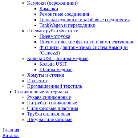
Камлоки (переходники)
Камлоки
Ремонтные соединения
Головки рукавные и крабовые соединения
TankWagen и переходники
Пневмотрубка Фитинги
Пневмотрубка
Пневматические фитинги и комплектующие
Фитинги для тормозных систем Камоцци
(Camozzi)
Кольца USIT, шайбы медные
Кольца USIT
Шайбы медные
Хомуты и стяжки
Изолента
Промышленный текстиль
Силиконовые материалы
Рукава силиконовые
Патрубки силиконовые
Силиконовые пластины
Трубка силиконовая
Шнуры силиконовые
Главная
Каталог