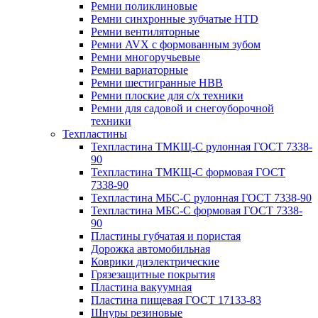
Ремни поликлиновые
Ремни синхронные зубчатые HTD
Ремни вентиляторные
Ремни AVX с формованным зубом
Ремни многоручьевые
Ремни вариаторные
Ремни шестигранные HBB
Ремни плоские для с/х техники
Ремни для садовой и снегоуборочной
техники
Техпластины
Техпластина ТМКЩ-С рулонная ГОСТ 7338-
90
Техпластина ТМКЩ-С формовая ГОСТ
7338-90
Техпластина МБС-С рулонная ГОСТ 7338-90
Техпластина МБС-С формовая ГОСТ 7338-
90
Пластины губчатая и пористая
Дорожка автомобильная
Коврики диэлектрические
Грязезащитные покрытия
Пластина вакуумная
Пластина пищевая ГОСТ 17133-83
Шнуры резиновые