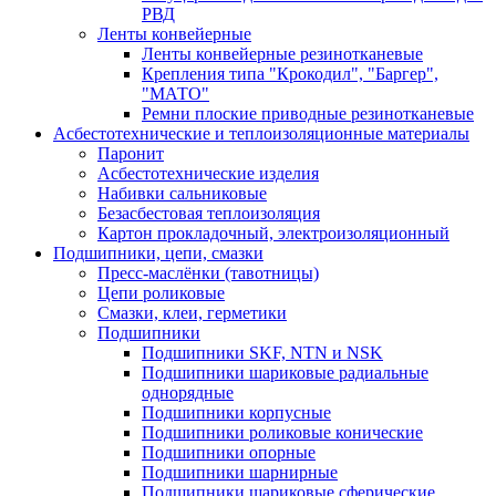
РВД
Ленты конвейерные
Ленты конвейерные резинотканевые
Крепления типа "Крокодил", "Баргер",
"МАТО"
Ремни плоские приводные резинотканевые
Асбестотехнические и теплоизоляционные материалы
Паронит
Асбестотехнические изделия
Набивки сальниковые
Безасбестовая теплоизоляция
Картон прокладочный, электроизоляционный
Подшипники, цепи, смазки
Пресс-маслёнки (тавотницы)
Цепи роликовые
Смазки, клеи, герметики
Подшипники
Подшипники SKF, NTN и NSK
Подшипники шариковые радиальные
однорядные
Подшипники корпусные
Подшипники роликовые конические
Подшипники опорные
Подшипники шарнирные
Подшипники шариковые сферические