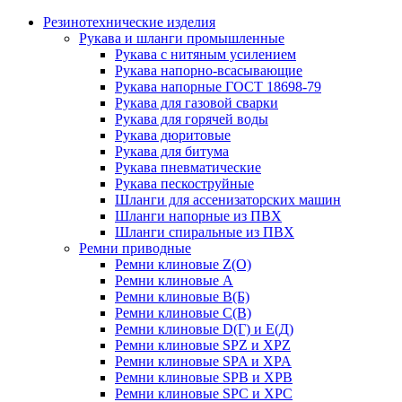
Резинотехнические изделия
Рукава и шланги промышленные
Рукава с нитяным усилением
Рукава напорно-всасывающие
Рукава напорные ГОСТ 18698-79
Рукава для газовой сварки
Рукава для горячей воды
Рукава дюритовые
Рукава для битума
Рукава пневматические
Рукава пескоструйные
Шланги для ассенизаторских машин
Шланги напорные из ПВХ
Шланги спиральные из ПВХ
Ремни приводные
Ремни клиновые Z(О)
Ремни клиновые А
Ремни клиновые В(Б)
Ремни клиновые С(В)
Ремни клиновые D(Г) и Е(Д)
Ремни клиновые SPZ и XPZ
Ремни клиновые SPA и XPA
Ремни клиновые SPB и XPB
Ремни клиновые SPC и XPC