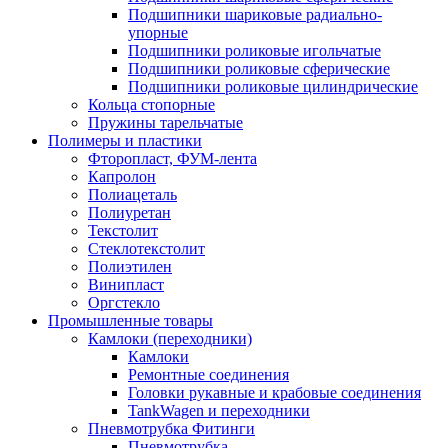
Подшипники шариковые радиально-
упорные
Подшипники роликовые игольчатые
Подшипники роликовые сферические
Подшипники роликовые цилиндрические
Кольца стопорные
Пружины тарельчатые
Полимеры и пластики
Фторопласт, ФУМ-лента
Капролон
Полиацеталь
Полиуретан
Текстолит
Стеклотекстолит
Полиэтилен
Винипласт
Оргстекло
Промышленные товары
Камлоки (переходники)
Камлоки
Ремонтные соединения
Головки рукавные и крабовые соединения
TankWagen и переходники
Пневмотрубка Фитинги
Пневмотрубка