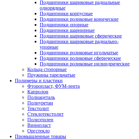
Подшипники шариковые радиальные
однорядные
Подшипники корпусные
Подшипники роликовые конические
Подшипники опорные
Подшипники шарнирные
Подшипники шариковые сферические
Подшипники шариковые радиально-
упорные
Подшипники роликовые игольчатые
Подшипники роликовые сферические
Подшипники роликовые цилиндрические
Кольца стопорные
Пружины тарельчатые
Полимеры и пластики
Фторопласт, ФУМ-лента
Капролон
Полиацеталь
Полиуретан
Текстолит
Стеклотекстолит
Полиэтилен
Винипласт
Оргстекло
Промышленные товары