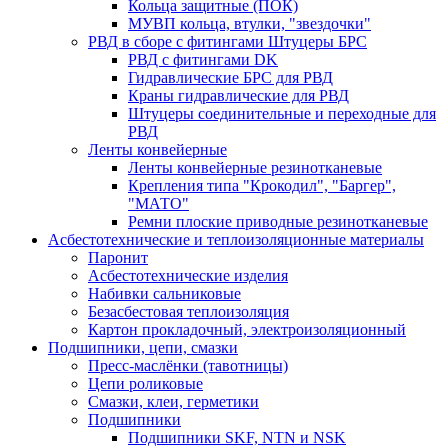
Кольца защитные (ПОК)
МУВП кольца, втулки, "звездочки"
РВД в сборе с фитингами Штуцеры БРС
РВД с фитингами DK
Гидравлические БРС для РВД
Краны гидравлические для РВД
Штуцеры соединительные и переходные для
РВД
Ленты конвейерные
Ленты конвейерные резинотканевые
Крепления типа "Крокодил", "Баргер",
"МАТО"
Ремни плоские приводные резинотканевые
Асбестотехнические и теплоизоляционные материалы
Паронит
Асбестотехнические изделия
Набивки сальниковые
Безасбестовая теплоизоляция
Картон прокладочный, электроизоляционный
Подшипники, цепи, смазки
Пресс-маслёнки (тавотницы)
Цепи роликовые
Смазки, клеи, герметики
Подшипники
Подшипники SKF, NTN и NSK