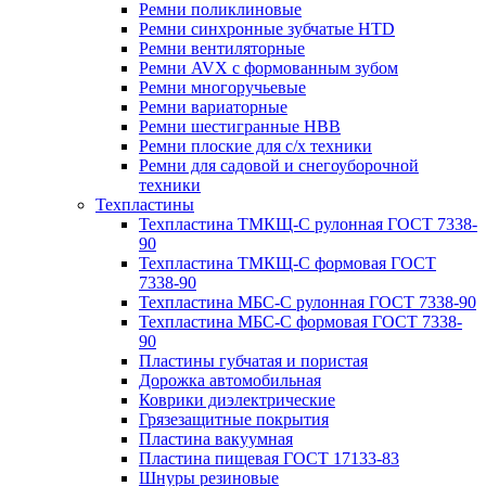
Ремни поликлиновые
Ремни синхронные зубчатые HTD
Ремни вентиляторные
Ремни AVX с формованным зубом
Ремни многоручьевые
Ремни вариаторные
Ремни шестигранные HBB
Ремни плоские для с/х техники
Ремни для садовой и снегоуборочной
техники
Техпластины
Техпластина ТМКЩ-С рулонная ГОСТ 7338-
90
Техпластина ТМКЩ-С формовая ГОСТ
7338-90
Техпластина МБС-С рулонная ГОСТ 7338-90
Техпластина МБС-С формовая ГОСТ 7338-
90
Пластины губчатая и пористая
Дорожка автомобильная
Коврики диэлектрические
Грязезащитные покрытия
Пластина вакуумная
Пластина пищевая ГОСТ 17133-83
Шнуры резиновые