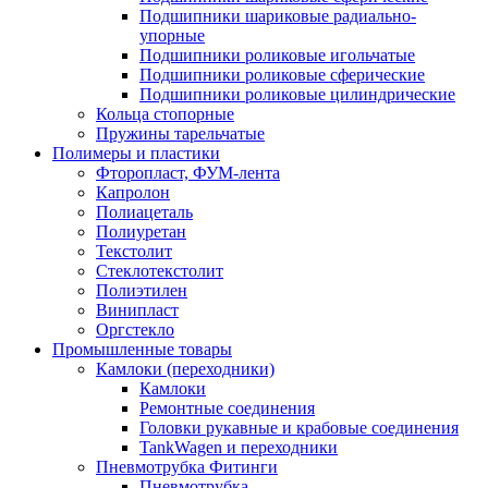
Подшипники шариковые радиально-
упорные
Подшипники роликовые игольчатые
Подшипники роликовые сферические
Подшипники роликовые цилиндрические
Кольца стопорные
Пружины тарельчатые
Полимеры и пластики
Фторопласт, ФУМ-лента
Капролон
Полиацеталь
Полиуретан
Текстолит
Стеклотекстолит
Полиэтилен
Винипласт
Оргстекло
Промышленные товары
Камлоки (переходники)
Камлоки
Ремонтные соединения
Головки рукавные и крабовые соединения
TankWagen и переходники
Пневмотрубка Фитинги
Пневмотрубка