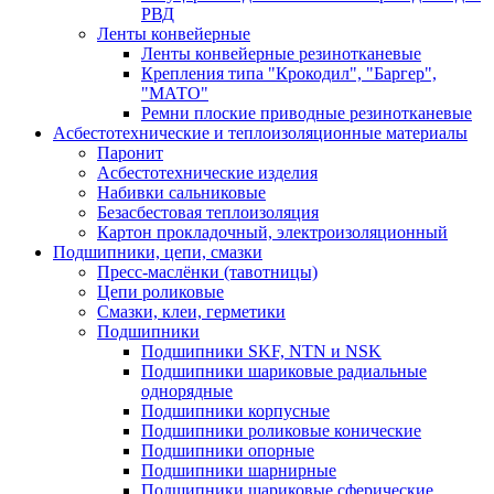
РВД
Ленты конвейерные
Ленты конвейерные резинотканевые
Крепления типа "Крокодил", "Баргер",
"МАТО"
Ремни плоские приводные резинотканевые
Асбестотехнические и теплоизоляционные материалы
Паронит
Асбестотехнические изделия
Набивки сальниковые
Безасбестовая теплоизоляция
Картон прокладочный, электроизоляционный
Подшипники, цепи, смазки
Пресс-маслёнки (тавотницы)
Цепи роликовые
Смазки, клеи, герметики
Подшипники
Подшипники SKF, NTN и NSK
Подшипники шариковые радиальные
однорядные
Подшипники корпусные
Подшипники роликовые конические
Подшипники опорные
Подшипники шарнирные
Подшипники шариковые сферические