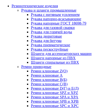
Резинотехнические изделия
Рукава и шланги промышленные
Рукава с нитяным усилением
Рукава напорно-всасывающие
Рукава напорные ГОСТ 18698-79
Рукава для газовой сварки
Рукава для горячей воды
Рукава дюритовые
Рукава для битума
Рукава пневматические
Рукава пескоструйные
Шланги для ассенизаторских машин
Шланги напорные из ПВХ
Шланги спиральные из ПВХ
Ремни приводные
Ремни клиновые Z(О)
Ремни клиновые А
Ремни клиновые В(Б)
Ремни клиновые С(В)
Ремни клиновые D(Г) и Е(Д)
Ремни клиновые SPZ и XPZ
Ремни клиновые SPA и XPA
Ремни клиновые SPB и XPB
Ремни клиновые SPC и XPC