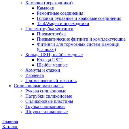
Камлоки (переходники)
Камлоки
Ремонтные соединения
Головки рукавные и крабовые соединения
TankWagen и переходники
Пневмотрубка Фитинги
Пневмотрубка
Пневматические фитинги и комплектующие
Фитинги для тормозных систем Камоцци
(Camozzi)
Кольца USIT, шайбы медные
Кольца USIT
Шайбы медные
Хомуты и стяжки
Изолента
Промышленный текстиль
Силиконовые материалы
Рукава силиконовые
Патрубки силиконовые
Силиконовые пластины
Трубка силиконовая
Шнуры силиконовые
Главная
Каталог