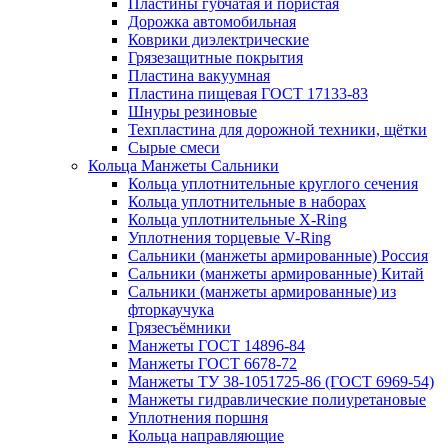
Пластины губчатая и пористая
Дорожка автомобильная
Коврики диэлектрические
Грязезащитные покрытия
Пластина вакуумная
Пластина пищевая ГОСТ 17133-83
Шнуры резиновые
Техпластина для дорожной техники, щётки
Сырые смеси
Кольца Манжеты Сальники
Кольца уплотнительные круглого сечения
Кольца уплотнительные в наборах
Кольца уплотнительные Х-Ring
Уплотнения торцевые V-Ring
Сальники (манжеты армированные) Россия
Сальники (манжеты армированные) Китай
Сальники (манжеты армированные) из
фторкаучука
Грязесъёмники
Манжеты ГОСТ 14896-84
Манжеты ГОСТ 6678-72
Манжеты ТУ 38-1051725-86 (ГОСТ 6969-54)
Манжеты гидравлические полиуретановые
Уплотнения поршня
Кольца направляющие