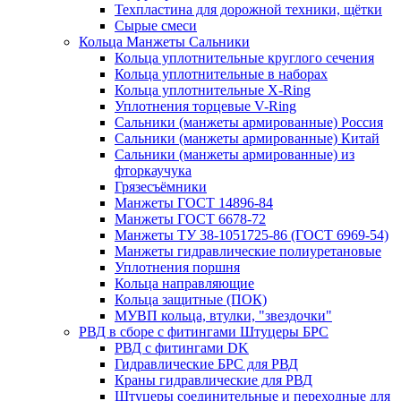
Техпластина для дорожной техники, щётки
Сырые смеси
Кольца Манжеты Сальники
Кольца уплотнительные круглого сечения
Кольца уплотнительные в наборах
Кольца уплотнительные Х-Ring
Уплотнения торцевые V-Ring
Сальники (манжеты армированные) Россия
Сальники (манжеты армированные) Китай
Сальники (манжеты армированные) из
фторкаучука
Грязесъёмники
Манжеты ГОСТ 14896-84
Манжеты ГОСТ 6678-72
Манжеты ТУ 38-1051725-86 (ГОСТ 6969-54)
Манжеты гидравлические полиуретановые
Уплотнения поршня
Кольца направляющие
Кольца защитные (ПОК)
МУВП кольца, втулки, "звездочки"
РВД в сборе с фитингами Штуцеры БРС
РВД с фитингами DK
Гидравлические БРС для РВД
Краны гидравлические для РВД
Штуцеры соединительные и переходные для