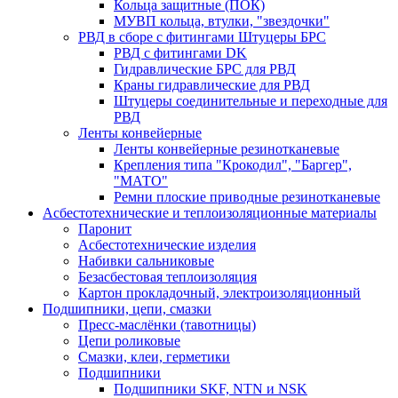
Кольца защитные (ПОК)
МУВП кольца, втулки, "звездочки"
РВД в сборе с фитингами Штуцеры БРС
РВД с фитингами DK
Гидравлические БРС для РВД
Краны гидравлические для РВД
Штуцеры соединительные и переходные для
РВД
Ленты конвейерные
Ленты конвейерные резинотканевые
Крепления типа "Крокодил", "Баргер",
"МАТО"
Ремни плоские приводные резинотканевые
Асбестотехнические и теплоизоляционные материалы
Паронит
Асбестотехнические изделия
Набивки сальниковые
Безасбестовая теплоизоляция
Картон прокладочный, электроизоляционный
Подшипники, цепи, смазки
Пресс-маслёнки (тавотницы)
Цепи роликовые
Смазки, клеи, герметики
Подшипники
Подшипники SKF, NTN и NSK