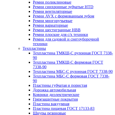
Ремни поликлиновые
Ремни синхронные зубчатые HTD
Ремни вентиляторные
Ремни AVX с формованным зубом
Ремни многоручьевые
Ремни вариаторные
Ремни шестигранные HBB
Ремни плоские для с/х техники
Ремни для садовой и снегоуборочной
техники
Техпластины
Техпластина ТМКЩ-С рулонная ГОСТ 7338-
90
Техпластина ТМКЩ-С формовая ГОСТ
7338-90
Техпластина МБС-С рулонная ГОСТ 7338-90
Техпластина МБС-С формовая ГОСТ 7338-
90
Пластины губчатая и пористая
Дорожка автомобильная
Коврики диэлектрические
Грязезащитные покрытия
Пластина вакуумная
Пластина пищевая ГОСТ 17133-83
Шнуры резиновые