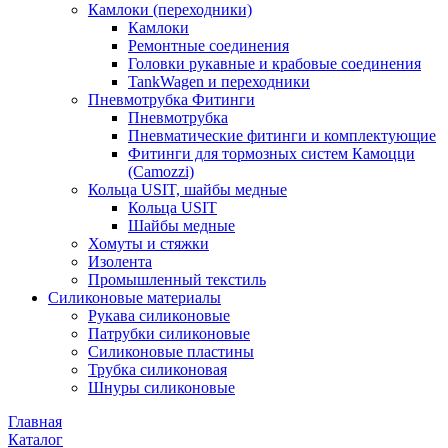
Камлоки (переходники)
Камлоки
Ремонтные соединения
Головки рукавные и крабовые соединения
TankWagen и переходники
Пневмотрубка Фитинги
Пневмотрубка
Пневматические фитинги и комплектующие
Фитинги для тормозных систем Камоцци
(Camozzi)
Кольца USIT, шайбы медные
Кольца USIT
Шайбы медные
Хомуты и стяжки
Изолента
Промышленный текстиль
Силиконовые материалы
Рукава силиконовые
Патрубки силиконовые
Силиконовые пластины
Трубка силиконовая
Шнуры силиконовые
Главная
Каталог