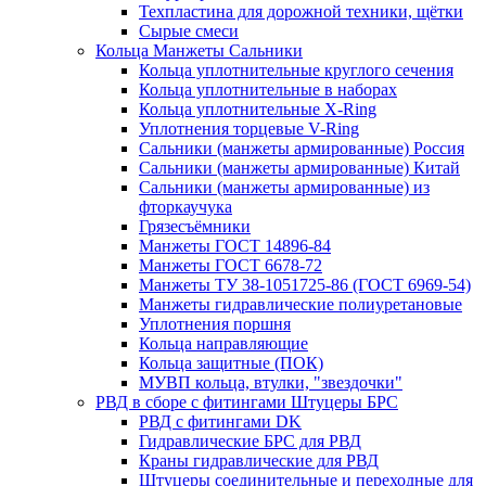
Техпластина для дорожной техники, щётки
Сырые смеси
Кольца Манжеты Сальники
Кольца уплотнительные круглого сечения
Кольца уплотнительные в наборах
Кольца уплотнительные Х-Ring
Уплотнения торцевые V-Ring
Сальники (манжеты армированные) Россия
Сальники (манжеты армированные) Китай
Сальники (манжеты армированные) из
фторкаучука
Грязесъёмники
Манжеты ГОСТ 14896-84
Манжеты ГОСТ 6678-72
Манжеты ТУ 38-1051725-86 (ГОСТ 6969-54)
Манжеты гидравлические полиуретановые
Уплотнения поршня
Кольца направляющие
Кольца защитные (ПОК)
МУВП кольца, втулки, "звездочки"
РВД в сборе с фитингами Штуцеры БРС
РВД с фитингами DK
Гидравлические БРС для РВД
Краны гидравлические для РВД
Штуцеры соединительные и переходные для