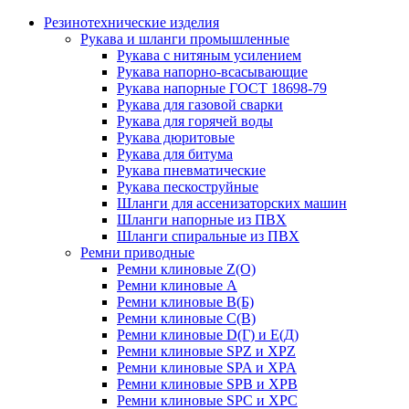
Резинотехнические изделия
Рукава и шланги промышленные
Рукава с нитяным усилением
Рукава напорно-всасывающие
Рукава напорные ГОСТ 18698-79
Рукава для газовой сварки
Рукава для горячей воды
Рукава дюритовые
Рукава для битума
Рукава пневматические
Рукава пескоструйные
Шланги для ассенизаторских машин
Шланги напорные из ПВХ
Шланги спиральные из ПВХ
Ремни приводные
Ремни клиновые Z(О)
Ремни клиновые А
Ремни клиновые В(Б)
Ремни клиновые С(В)
Ремни клиновые D(Г) и Е(Д)
Ремни клиновые SPZ и XPZ
Ремни клиновые SPA и XPA
Ремни клиновые SPB и XPB
Ремни клиновые SPC и XPC