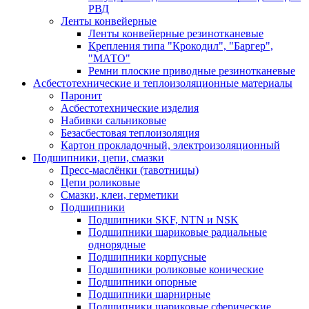
РВД
Ленты конвейерные
Ленты конвейерные резинотканевые
Крепления типа "Крокодил", "Баргер",
"МАТО"
Ремни плоские приводные резинотканевые
Асбестотехнические и теплоизоляционные материалы
Паронит
Асбестотехнические изделия
Набивки сальниковые
Безасбестовая теплоизоляция
Картон прокладочный, электроизоляционный
Подшипники, цепи, смазки
Пресс-маслёнки (тавотницы)
Цепи роликовые
Смазки, клеи, герметики
Подшипники
Подшипники SKF, NTN и NSK
Подшипники шариковые радиальные
однорядные
Подшипники корпусные
Подшипники роликовые конические
Подшипники опорные
Подшипники шарнирные
Подшипники шариковые сферические