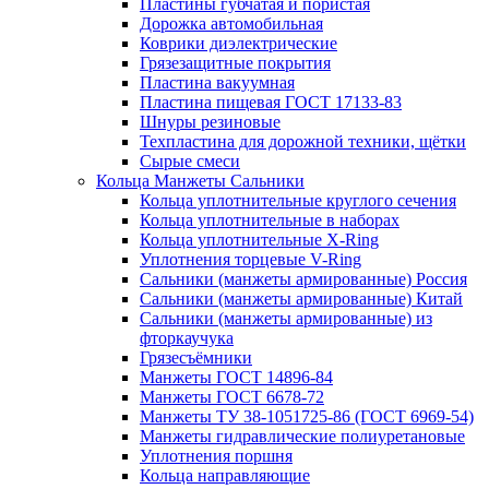
Пластины губчатая и пористая
Дорожка автомобильная
Коврики диэлектрические
Грязезащитные покрытия
Пластина вакуумная
Пластина пищевая ГОСТ 17133-83
Шнуры резиновые
Техпластина для дорожной техники, щётки
Сырые смеси
Кольца Манжеты Сальники
Кольца уплотнительные круглого сечения
Кольца уплотнительные в наборах
Кольца уплотнительные Х-Ring
Уплотнения торцевые V-Ring
Сальники (манжеты армированные) Россия
Сальники (манжеты армированные) Китай
Сальники (манжеты армированные) из
фторкаучука
Грязесъёмники
Манжеты ГОСТ 14896-84
Манжеты ГОСТ 6678-72
Манжеты ТУ 38-1051725-86 (ГОСТ 6969-54)
Манжеты гидравлические полиуретановые
Уплотнения поршня
Кольца направляющие