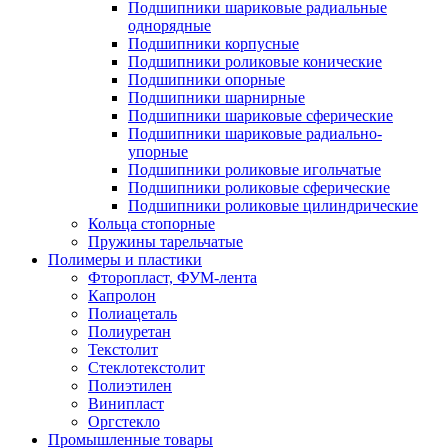
Подшипники шариковые радиальные
однорядные
Подшипники корпусные
Подшипники роликовые конические
Подшипники опорные
Подшипники шарнирные
Подшипники шариковые сферические
Подшипники шариковые радиально-
упорные
Подшипники роликовые игольчатые
Подшипники роликовые сферические
Подшипники роликовые цилиндрические
Кольца стопорные
Пружины тарельчатые
Полимеры и пластики
Фторопласт, ФУМ-лента
Капролон
Полиацеталь
Полиуретан
Текстолит
Стеклотекстолит
Полиэтилен
Винипласт
Оргстекло
Промышленные товары