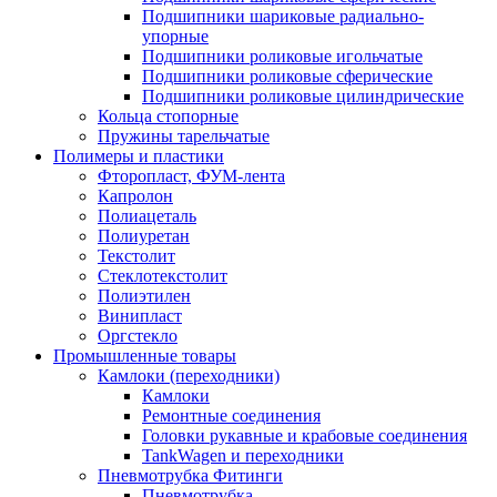
Подшипники шариковые радиально-
упорные
Подшипники роликовые игольчатые
Подшипники роликовые сферические
Подшипники роликовые цилиндрические
Кольца стопорные
Пружины тарельчатые
Полимеры и пластики
Фторопласт, ФУМ-лента
Капролон
Полиацеталь
Полиуретан
Текстолит
Стеклотекстолит
Полиэтилен
Винипласт
Оргстекло
Промышленные товары
Камлоки (переходники)
Камлоки
Ремонтные соединения
Головки рукавные и крабовые соединения
TankWagen и переходники
Пневмотрубка Фитинги
Пневмотрубка