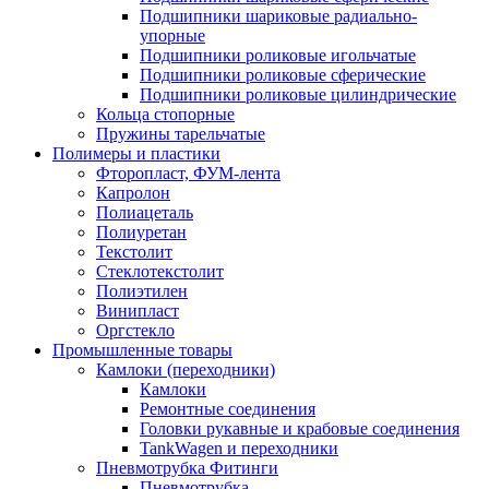
Подшипники шариковые радиально-
упорные
Подшипники роликовые игольчатые
Подшипники роликовые сферические
Подшипники роликовые цилиндрические
Кольца стопорные
Пружины тарельчатые
Полимеры и пластики
Фторопласт, ФУМ-лента
Капролон
Полиацеталь
Полиуретан
Текстолит
Стеклотекстолит
Полиэтилен
Винипласт
Оргстекло
Промышленные товары
Камлоки (переходники)
Камлоки
Ремонтные соединения
Головки рукавные и крабовые соединения
TankWagen и переходники
Пневмотрубка Фитинги
Пневмотрубка