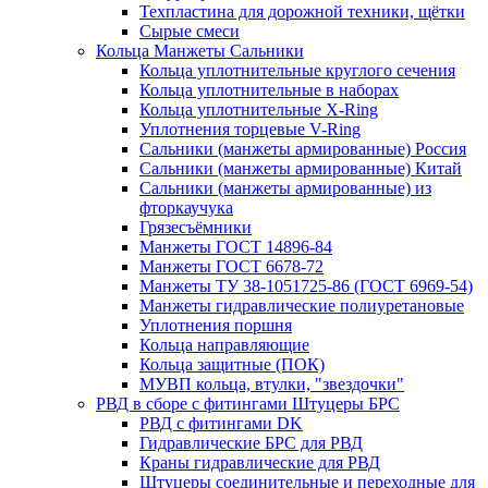
Техпластина для дорожной техники, щётки
Сырые смеси
Кольца Манжеты Сальники
Кольца уплотнительные круглого сечения
Кольца уплотнительные в наборах
Кольца уплотнительные Х-Ring
Уплотнения торцевые V-Ring
Сальники (манжеты армированные) Россия
Сальники (манжеты армированные) Китай
Сальники (манжеты армированные) из
фторкаучука
Грязесъёмники
Манжеты ГОСТ 14896-84
Манжеты ГОСТ 6678-72
Манжеты ТУ 38-1051725-86 (ГОСТ 6969-54)
Манжеты гидравлические полиуретановые
Уплотнения поршня
Кольца направляющие
Кольца защитные (ПОК)
МУВП кольца, втулки, "звездочки"
РВД в сборе с фитингами Штуцеры БРС
РВД с фитингами DK
Гидравлические БРС для РВД
Краны гидравлические для РВД
Штуцеры соединительные и переходные для