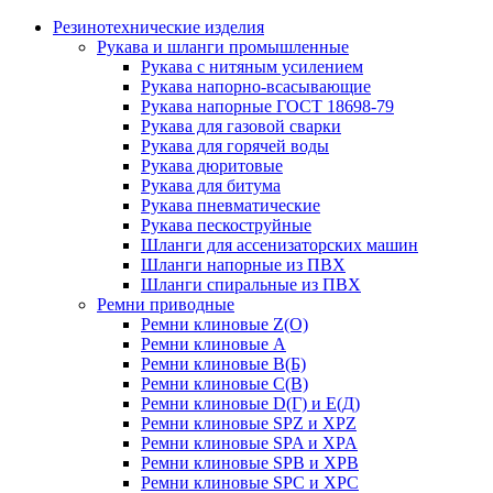
Резинотехнические изделия
Рукава и шланги промышленные
Рукава с нитяным усилением
Рукава напорно-всасывающие
Рукава напорные ГОСТ 18698-79
Рукава для газовой сварки
Рукава для горячей воды
Рукава дюритовые
Рукава для битума
Рукава пневматические
Рукава пескоструйные
Шланги для ассенизаторских машин
Шланги напорные из ПВХ
Шланги спиральные из ПВХ
Ремни приводные
Ремни клиновые Z(О)
Ремни клиновые А
Ремни клиновые В(Б)
Ремни клиновые С(В)
Ремни клиновые D(Г) и Е(Д)
Ремни клиновые SPZ и XPZ
Ремни клиновые SPA и XPA
Ремни клиновые SPB и XPB
Ремни клиновые SPC и XPC