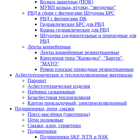
Кольца защитные (ПОК)
МУВП кольца, втулки, "звездочки"
РВД в сборе с фитингами Штуцеры БРС
РВД с фитингами DK
Гидравлические БРС для РВД
Краны гидравлические для РВД
Штуцеры соединительные и переходные для
РВД
Ленты конвейерные
Ленты конвейерные резинотканевые
Крепления типа "Крокодил", "Баргер",
"МАТО"
Ремни плоские приводные резинотканевые
Асбестотехнические и теплоизоляционные материалы
Паронит
Асбестотехнические изделия
Набивки сальниковые
Безасбестовая теплоизоляция
Картон прокладочный, электроизоляционный
Подшипники, цепи, смазки
Пресс-маслёнки (тавотницы)
Цепи роликовые
Смазки, клеи, герметики
Подшипники
Подшипники SKF, NTN и NSK