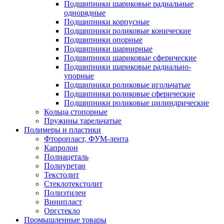
Подшипники шариковые радиальные
однорядные
Подшипники корпусные
Подшипники роликовые конические
Подшипники опорные
Подшипники шарнирные
Подшипники шариковые сферические
Подшипники шариковые радиально-
упорные
Подшипники роликовые игольчатые
Подшипники роликовые сферические
Подшипники роликовые цилиндрические
Кольца стопорные
Пружины тарельчатые
Полимеры и пластики
Фторопласт, ФУМ-лента
Капролон
Полиацеталь
Полиуретан
Текстолит
Стеклотекстолит
Полиэтилен
Винипласт
Оргстекло
Промышленные товары