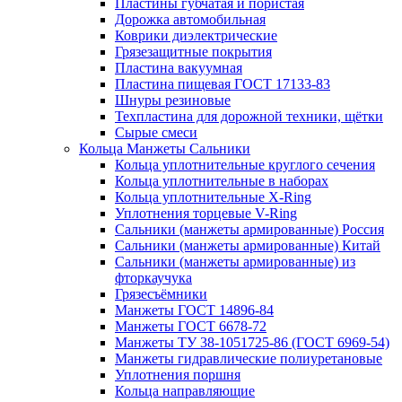
Пластины губчатая и пористая
Дорожка автомобильная
Коврики диэлектрические
Грязезащитные покрытия
Пластина вакуумная
Пластина пищевая ГОСТ 17133-83
Шнуры резиновые
Техпластина для дорожной техники, щётки
Сырые смеси
Кольца Манжеты Сальники
Кольца уплотнительные круглого сечения
Кольца уплотнительные в наборах
Кольца уплотнительные Х-Ring
Уплотнения торцевые V-Ring
Сальники (манжеты армированные) Россия
Сальники (манжеты армированные) Китай
Сальники (манжеты армированные) из
фторкаучука
Грязесъёмники
Манжеты ГОСТ 14896-84
Манжеты ГОСТ 6678-72
Манжеты ТУ 38-1051725-86 (ГОСТ 6969-54)
Манжеты гидравлические полиуретановые
Уплотнения поршня
Кольца направляющие