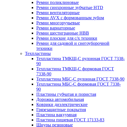
Ремни поликлиновые
Ремни синхронные зубчатые HTD
Ремни вентиляторные
Ремни AVX с формованным зубом
Ремни многоручьевые
Ремни вариаторные
Ремни шестигранные HBB
Ремни плоские для с/х техники
Ремни для садовой и снегоуборочной
техники
Техпластины
Техпластина ТМКЩ-С рулонная ГОСТ 7338-
90
Техпластина ТМКЩ-С формовая ГОСТ
7338-90
Техпластина МБС-С рулонная ГОСТ 7338-90
Техпластина МБС-С формовая ГОСТ 7338-
90
Пластины губчатая и пористая
Дорожка автомобильная
Коврики диэлектрические
Грязезащитные покрытия
Пластина вакуумная
Пластина пищевая ГОСТ 17133-83
Шнуры резиновые