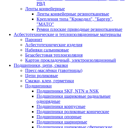
РВД
Ленты конвейерные
Ленты конвейерные резинотканевые
Крепления типа "Крокодил", "Баргер",
"МАТО"
Ремни плоские приводные резинотканевые
Асбестотехнические и теплоизоляционные материалы
Паронит
Асбестотехнические изделия
Набивки сальниковые
Безасбестовая теплоизоляция
Картон прокладочный, электроизоляционный
Подшипники, цепи, смазки
Пресс-маслёнки (тавотницы)
Цепи роликовые
Смазки, клеи, герметики
Подшипники
Подшипники SKF, NTN и NSK
Подшипники шариковые радиальные
однорядные
Подшипники корпусные
Подшипники роликовые конические
Подшипники опорные
Подшипники шарнирные
Подшипники шариковые сферические