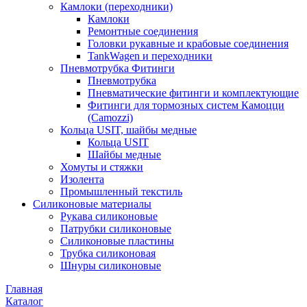
Камлоки (переходники)
Камлоки
Ремонтные соединения
Головки рукавные и крабовые соединения
TankWagen и переходники
Пневмотрубка Фитинги
Пневмотрубка
Пневматические фитинги и комплектующие
Фитинги для тормозных систем Камоцци
(Camozzi)
Кольца USIT, шайбы медные
Кольца USIT
Шайбы медные
Хомуты и стяжки
Изолента
Промышленный текстиль
Силиконовые материалы
Рукава силиконовые
Патрубки силиконовые
Силиконовые пластины
Трубка силиконовая
Шнуры силиконовые
Главная
Каталог