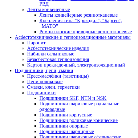
РВД
Ленты конвейерные
Ленты конвейерные резинотканевые
Крепления типа "Крокодил", "Баргер",
"МАТО"
Ремни плоские приводные резинотканевые
Асбестотехнические и теплоизоляционные материалы
Паронит
Асбестотехнические изделия
Набивки сальниковые
Безасбестовая теплоизоляция
Картон прокладочный, электроизоляционный
Подшипники, цепи, смазки
Пресс-маслёнки (тавотницы)
Цепи роликовые
Смазки, клеи, герметики
Подшипники
Подшипники SKF, NTN и NSK
Подшипники шариковые радиальные
однорядные
Подшипники корпусные
Подшипники роликовые конические
Подшипники опорные
Подшипники шарнирные
Подшипники шариковые сферические