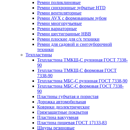
Ремни поликлиновые
Ремни синхронные зубчатые HTD
Ремни вентиляторные
Ремни AVX с формованным зубом
Ремни многоручьевые
Ремни вариаторные
Ремни шестигранные HBB
Ремни плоские для с/х техники
Ремни для садовой и снегоуборочной
техники
Техпластины
Техпластина ТМКЩ-С рулонная ГОСТ 7338-
90
Техпластина ТМКЩ-С формовая ГОСТ
7338-90
Техпластина МБС-С рулонная ГОСТ 7338-90
Техпластина МБС-С формовая ГОСТ 7338-
90
Пластины губчатая и пористая
Дорожка автомобильная
Коврики диэлектрические
Грязезащитные покрытия
Пластина вакуумная
Пластина пищевая ГОСТ 17133-83
Шнуры резиновые