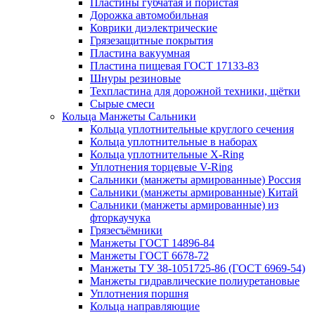
Пластины губчатая и пористая
Дорожка автомобильная
Коврики диэлектрические
Грязезащитные покрытия
Пластина вакуумная
Пластина пищевая ГОСТ 17133-83
Шнуры резиновые
Техпластина для дорожной техники, щётки
Сырые смеси
Кольца Манжеты Сальники
Кольца уплотнительные круглого сечения
Кольца уплотнительные в наборах
Кольца уплотнительные Х-Ring
Уплотнения торцевые V-Ring
Сальники (манжеты армированные) Россия
Сальники (манжеты армированные) Китай
Сальники (манжеты армированные) из
фторкаучука
Грязесъёмники
Манжеты ГОСТ 14896-84
Манжеты ГОСТ 6678-72
Манжеты ТУ 38-1051725-86 (ГОСТ 6969-54)
Манжеты гидравлические полиуретановые
Уплотнения поршня
Кольца направляющие