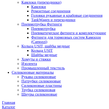
Камлоки (переходники)
Камлоки
Ремонтные соединения
Головки рукавные и крабовые соединения
TankWagen и переходники
Пневмотрубка Фитинги
Пневмотрубка
Пневматические фитинги и комплектующие
Фитинги для тормозных систем Камоцци
(Camozzi)
Кольца USIT, шайбы медные
Кольца USIT
Шайбы медные
Хомуты и стяжки
Изолента
Промышленный текстиль
Силиконовые материалы
Рукава силиконовые
Патрубки силиконовые
Силиконовые пластины
Трубка силиконовая
Шнуры силиконовые
Главная
Каталог