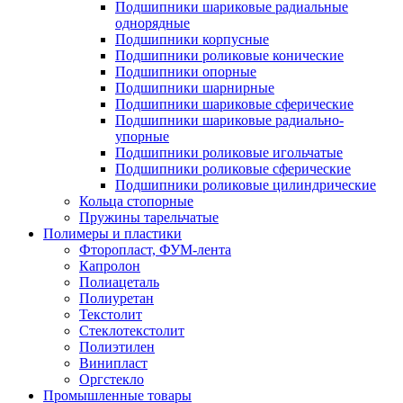
Подшипники шариковые радиальные
однорядные
Подшипники корпусные
Подшипники роликовые конические
Подшипники опорные
Подшипники шарнирные
Подшипники шариковые сферические
Подшипники шариковые радиально-
упорные
Подшипники роликовые игольчатые
Подшипники роликовые сферические
Подшипники роликовые цилиндрические
Кольца стопорные
Пружины тарельчатые
Полимеры и пластики
Фторопласт, ФУМ-лента
Капролон
Полиацеталь
Полиуретан
Текстолит
Стеклотекстолит
Полиэтилен
Винипласт
Оргстекло
Промышленные товары