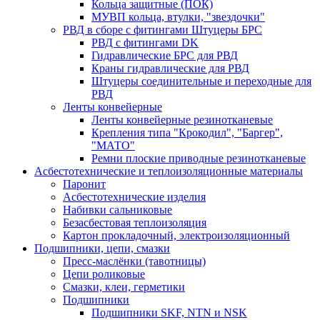
Кольца защитные (ПОК)
МУВП кольца, втулки, "звездочки"
РВД в сборе с фитингами Штуцеры БРС
РВД с фитингами DK
Гидравлические БРС для РВД
Краны гидравлические для РВД
Штуцеры соединительные и переходные для
РВД
Ленты конвейерные
Ленты конвейерные резинотканевые
Крепления типа "Крокодил", "Баргер",
"МАТО"
Ремни плоские приводные резинотканевые
Асбестотехнические и теплоизоляционные материалы
Паронит
Асбестотехнические изделия
Набивки сальниковые
Безасбестовая теплоизоляция
Картон прокладочный, электроизоляционный
Подшипники, цепи, смазки
Пресс-маслёнки (тавотницы)
Цепи роликовые
Смазки, клеи, герметики
Подшипники
Подшипники SKF, NTN и NSK