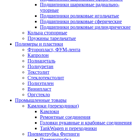
Подшипники шариковые радиально-
упорные
Подшипники роликовые игольчатые
Подшипники роликовые сферические
Подшипники роликовые цилиндрические
Кольца стопорные
Пружины тарельчатые
Полимеры и пластики
Фторопласт, ФУМ-лента
Капролон
Полиацеталь
Полиуретан
Текстолит
Стеклотекстолит
Полиэтилен
Винипласт
Оргстекло
Промышленные товары
Камлоки (переходники)
Камлоки
Ремонтные соединения
Головки рукавные и крабовые соединения
TankWagen и переходники
Пневмотрубка Фитинги
Пневмотрубка