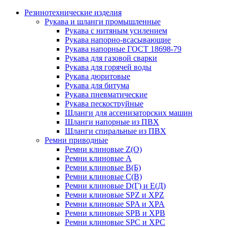
Резинотехнические изделия
Рукава и шланги промышленные
Рукава с нитяным усилением
Рукава напорно-всасывающие
Рукава напорные ГОСТ 18698-79
Рукава для газовой сварки
Рукава для горячей воды
Рукава дюритовые
Рукава для битума
Рукава пневматические
Рукава пескоструйные
Шланги для ассенизаторских машин
Шланги напорные из ПВХ
Шланги спиральные из ПВХ
Ремни приводные
Ремни клиновые Z(О)
Ремни клиновые А
Ремни клиновые В(Б)
Ремни клиновые С(В)
Ремни клиновые D(Г) и Е(Д)
Ремни клиновые SPZ и XPZ
Ремни клиновые SPA и XPA
Ремни клиновые SPB и XPB
Ремни клиновые SPC и XPC