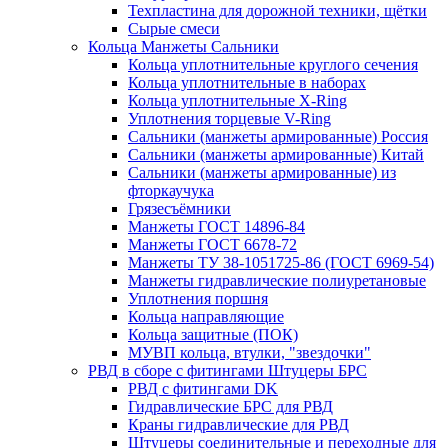
Техпластина для дорожной техники, щётки
Сырые смеси
Кольца Манжеты Сальники
Кольца уплотнительные круглого сечения
Кольца уплотнительные в наборах
Кольца уплотнительные Х-Ring
Уплотнения торцевые V-Ring
Сальники (манжеты армированные) Россия
Сальники (манжеты армированные) Китай
Сальники (манжеты армированные) из
фторкаучука
Грязесъёмники
Манжеты ГОСТ 14896-84
Манжеты ГОСТ 6678-72
Манжеты ТУ 38-1051725-86 (ГОСТ 6969-54)
Манжеты гидравлические полиуретановые
Уплотнения поршня
Кольца направляющие
Кольца защитные (ПОК)
МУВП кольца, втулки, "звездочки"
РВД в сборе с фитингами Штуцеры БРС
РВД с фитингами DK
Гидравлические БРС для РВД
Краны гидравлические для РВД
Штуцеры соединительные и переходные для