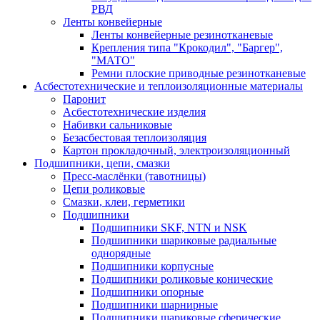
РВД
Ленты конвейерные
Ленты конвейерные резинотканевые
Крепления типа "Крокодил", "Баргер",
"МАТО"
Ремни плоские приводные резинотканевые
Асбестотехнические и теплоизоляционные материалы
Паронит
Асбестотехнические изделия
Набивки сальниковые
Безасбестовая теплоизоляция
Картон прокладочный, электроизоляционный
Подшипники, цепи, смазки
Пресс-маслёнки (тавотницы)
Цепи роликовые
Смазки, клеи, герметики
Подшипники
Подшипники SKF, NTN и NSK
Подшипники шариковые радиальные
однорядные
Подшипники корпусные
Подшипники роликовые конические
Подшипники опорные
Подшипники шарнирные
Подшипники шариковые сферические