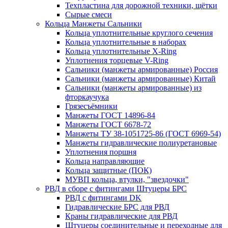
Техпластина для дорожной техники, щётки
Сырые смеси
Кольца Манжеты Сальники
Кольца уплотнительные круглого сечения
Кольца уплотнительные в наборах
Кольца уплотнительные Х-Ring
Уплотнения торцевые V-Ring
Сальники (манжеты армированные) Россия
Сальники (манжеты армированные) Китай
Сальники (манжеты армированные) из
фторкаучука
Грязесъёмники
Манжеты ГОСТ 14896-84
Манжеты ГОСТ 6678-72
Манжеты ТУ 38-1051725-86 (ГОСТ 6969-54)
Манжеты гидравлические полиуретановые
Уплотнения поршня
Кольца направляющие
Кольца защитные (ПОК)
МУВП кольца, втулки, "звездочки"
РВД в сборе с фитингами Штуцеры БРС
РВД с фитингами DK
Гидравлические БРС для РВД
Краны гидравлические для РВД
Штуцеры соединительные и переходные для