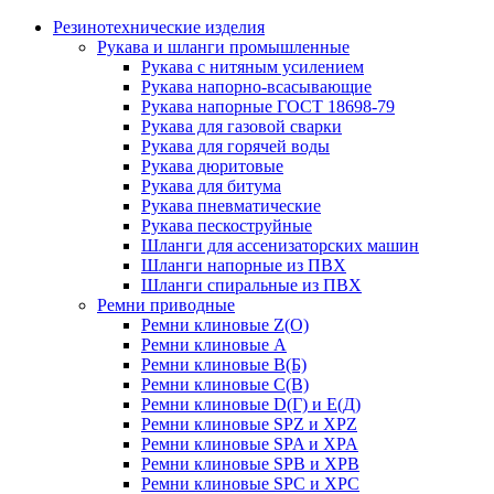
Резинотехнические изделия
Рукава и шланги промышленные
Рукава с нитяным усилением
Рукава напорно-всасывающие
Рукава напорные ГОСТ 18698-79
Рукава для газовой сварки
Рукава для горячей воды
Рукава дюритовые
Рукава для битума
Рукава пневматические
Рукава пескоструйные
Шланги для ассенизаторских машин
Шланги напорные из ПВХ
Шланги спиральные из ПВХ
Ремни приводные
Ремни клиновые Z(О)
Ремни клиновые А
Ремни клиновые В(Б)
Ремни клиновые С(В)
Ремни клиновые D(Г) и Е(Д)
Ремни клиновые SPZ и XPZ
Ремни клиновые SPA и XPA
Ремни клиновые SPB и XPB
Ремни клиновые SPC и XPC