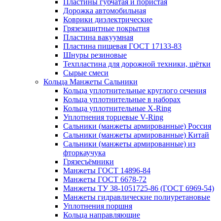
Пластины губчатая и пористая
Дорожка автомобильная
Коврики диэлектрические
Грязезащитные покрытия
Пластина вакуумная
Пластина пищевая ГОСТ 17133-83
Шнуры резиновые
Техпластина для дорожной техники, щётки
Сырые смеси
Кольца Манжеты Сальники
Кольца уплотнительные круглого сечения
Кольца уплотнительные в наборах
Кольца уплотнительные Х-Ring
Уплотнения торцевые V-Ring
Сальники (манжеты армированные) Россия
Сальники (манжеты армированные) Китай
Сальники (манжеты армированные) из
фторкаучука
Грязесъёмники
Манжеты ГОСТ 14896-84
Манжеты ГОСТ 6678-72
Манжеты ТУ 38-1051725-86 (ГОСТ 6969-54)
Манжеты гидравлические полиуретановые
Уплотнения поршня
Кольца направляющие