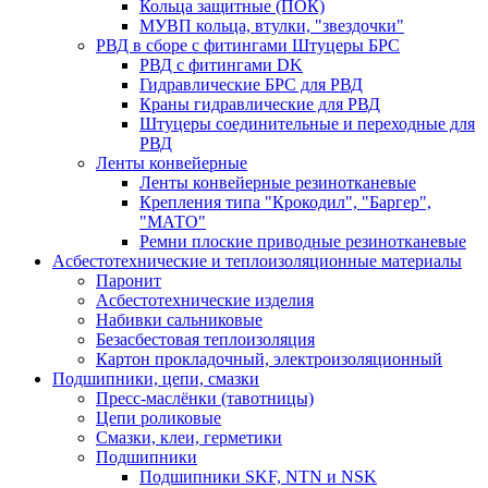
Кольца защитные (ПОК)
МУВП кольца, втулки, "звездочки"
РВД в сборе с фитингами Штуцеры БРС
РВД с фитингами DK
Гидравлические БРС для РВД
Краны гидравлические для РВД
Штуцеры соединительные и переходные для
РВД
Ленты конвейерные
Ленты конвейерные резинотканевые
Крепления типа "Крокодил", "Баргер",
"МАТО"
Ремни плоские приводные резинотканевые
Асбестотехнические и теплоизоляционные материалы
Паронит
Асбестотехнические изделия
Набивки сальниковые
Безасбестовая теплоизоляция
Картон прокладочный, электроизоляционный
Подшипники, цепи, смазки
Пресс-маслёнки (тавотницы)
Цепи роликовые
Смазки, клеи, герметики
Подшипники
Подшипники SKF, NTN и NSK