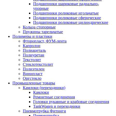
Подшипники шариковые радиально-
упорные
Подшипники роликовые игольчатые
Подшипники роликовые сферические
Подшипники роликовые цилиндрические
Кольца стопорные
Пружины тарельчатые
Полимеры и пластики
Фторопласт, ФУМ-лента
Капролон
Полиацеталь
Полиуретан
Текстолит
Стеклотекстолит
Полиэтилен
Винипласт
Оргстекло
Промышленные товары
Камлоки (переходники)
Камлоки
Ремонтные соединения
Головки рукавные и крабовые соединения
TankWagen и переходники
Пневмотрубка Фитинги
Пневмотрубка