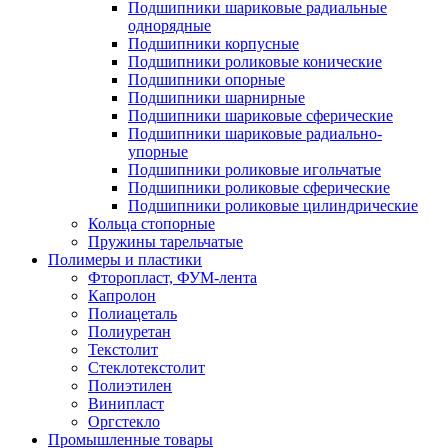
Подшипники шариковые радиальные
однорядные
Подшипники корпусные
Подшипники роликовые конические
Подшипники опорные
Подшипники шарнирные
Подшипники шариковые сферические
Подшипники шариковые радиально-
упорные
Подшипники роликовые игольчатые
Подшипники роликовые сферические
Подшипники роликовые цилиндрические
Кольца стопорные
Пружины тарельчатые
Полимеры и пластики
Фторопласт, ФУМ-лента
Капролон
Полиацеталь
Полиуретан
Текстолит
Стеклотекстолит
Полиэтилен
Винипласт
Оргстекло
Промышленные товары