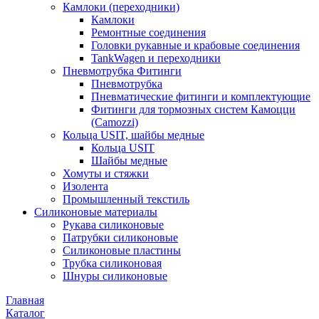
Камлоки (переходники)
Камлоки
Ремонтные соединения
Головки рукавные и крабовые соединения
TankWagen и переходники
Пневмотрубка Фитинги
Пневмотрубка
Пневматические фитинги и комплектующие
Фитинги для тормозных систем Камоцци
(Camozzi)
Кольца USIT, шайбы медные
Кольца USIT
Шайбы медные
Хомуты и стяжки
Изолента
Промышленный текстиль
Силиконовые материалы
Рукава силиконовые
Патрубки силиконовые
Силиконовые пластины
Трубка силиконовая
Шнуры силиконовые
Главная
Каталог