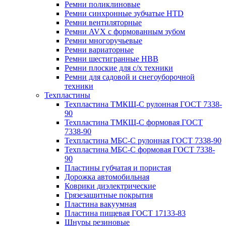
Ремни поликлиновые
Ремни синхронные зубчатые HTD
Ремни вентиляторные
Ремни AVX с формованным зубом
Ремни многоручьевые
Ремни вариаторные
Ремни шестигранные HBB
Ремни плоские для с/х техники
Ремни для садовой и снегоуборочной
техники
Техпластины
Техпластина ТМКЩ-С рулонная ГОСТ 7338-
90
Техпластина ТМКЩ-С формовая ГОСТ
7338-90
Техпластина МБС-С рулонная ГОСТ 7338-90
Техпластина МБС-С формовая ГОСТ 7338-
90
Пластины губчатая и пористая
Дорожка автомобильная
Коврики диэлектрические
Грязезащитные покрытия
Пластина вакуумная
Пластина пищевая ГОСТ 17133-83
Шнуры резиновые