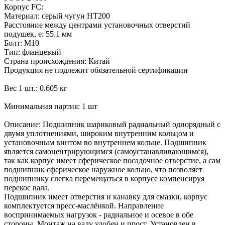
Корпус FC:
Материал: серый чугун НТ200
Расстояние между центрами установочных отверстий
подушек, e: 55.1 мм
Болт: М10
Тип: фланцевый
Страна происхождения: Китай
Продукция не подлежит обязательной сертификации
Вес 1 шт.: 0.605 кг
Минимальная партия: 1 шт
Описание: Подшипник шариковый радиальный однорядный с
двумя уплотнениями, широким внутренним кольцом и
установочным винтом во внутреннем кольце. Подшипник
является самоцентрирующимся (самоустанавливающимся),
так как корпус имеет сферическое посадочное отверстие, а сам
подшипник сферическое наружное кольцо, что позволяет
подшипнику слегка перемещаться в корпусе компенсируя
перекос вала.
Подшипник имеет отверстия и канавку для смазки, корпус
комплектуется пресс-маслёнкой. Направление
воспринимаемых нагрузок - радиальное и осевое в обе
стороны. Монтаж на валу удобен и прост. Установлен в