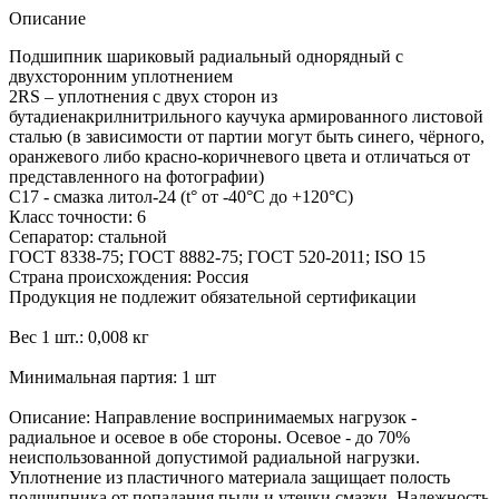
Описание
Подшипник шариковый радиальный однорядный с
двухсторонним уплотнением
2RS – уплотнения с двух сторон из
бутадиенакрилнитрильного каучука армированного листовой
сталью (в зависимости от партии могут быть синего, чёрного,
оранжевого либо красно-коричневого цвета и отличаться от
представленного на фотографии)
С17 - смазка литол-24 (t° от -40°С до +120°С)
Класс точности: 6
Сепаратор: стальной
ГОСТ 8338-75; ГОСТ 8882-75; ГОСТ 520-2011; ISO 15
Страна происхождения: Россия
Продукция не подлежит обязательной сертификации
Вес 1 шт.: 0,008 кг
Минимальная партия: 1 шт
Описание: Направление воспринимаемых нагрузок -
радиальное и осевое в обе стороны. Осевое - до 70%
неиспользованной допустимой радиальной нагрузки.
Уплотнение из пластичного материала защищает полость
подшипника от попадания пыли и утечки смазки. Надежность