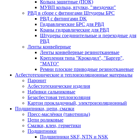
Кольца защитные (ПОК)
МУВП кольца, втулки, "звездочки"
РВД в сборе с фитингами Штуцеры БРС
РВД с фитингами DK
Гидравлические БРС для РВД
Краны гидравлические для РВД
Штуцеры соединительные и переходные для
РВД
Ленты конвейерные
Ленты конвейерные резинотканевые
Крепления типа "Крокодил", "Баргер",
"МАТО"
Ремни плоские приводные резинотканевые
Асбестотехнические и теплоизоляционные материалы
Паронит
Асбестотехнические изделия
Набивки сальниковые
Безасбестовая теплоизоляция
Картон прокладочный, электроизоляционный
Подшипники, цепи, смазки
Пресс-маслёнки (тавотницы)
Цепи роликовые
Смазки, клеи, герметики
Подшипники
Подшипники SKF, NTN и NSK