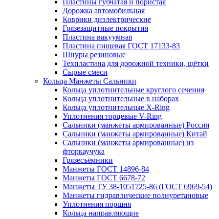
Пластины губчатая и пористая
Дорожка автомобильная
Коврики диэлектрические
Грязезащитные покрытия
Пластина вакуумная
Пластина пищевая ГОСТ 17133-83
Шнуры резиновые
Техпластина для дорожной техники, щётки
Сырые смеси
Кольца Манжеты Сальники
Кольца уплотнительные круглого сечения
Кольца уплотнительные в наборах
Кольца уплотнительные Х-Ring
Уплотнения торцевые V-Ring
Сальники (манжеты армированные) Россия
Сальники (манжеты армированные) Китай
Сальники (манжеты армированные) из
фторкаучука
Грязесъёмники
Манжеты ГОСТ 14896-84
Манжеты ГОСТ 6678-72
Манжеты ТУ 38-1051725-86 (ГОСТ 6969-54)
Манжеты гидравлические полиуретановые
Уплотнения поршня
Кольца направляющие