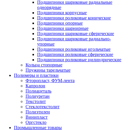
Подшипники шариковые радиальные
однорядные
Подшипники корпусные
Подшипники роликовые конические
Подшипники опорные
Подшипники шарнирные
Подшипники шариковые сферические
Подшипники шариковые радиально-
упорные
Подшипники роликовые игольчатые
Подшипники роликовые сферические
Подшипники роликовые цилиндрические
Кольца стопорные
Пружины тарельчатые
Полимеры и пластики
Фторопласт, ФУМ-лента
Капролон
Полиацеталь
Полиуретан
Текстолит
Стеклотекстолит
Полиэтилен
Винипласт
Оргстекло
Промышленные товары