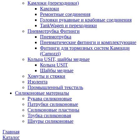
Камлоки (переходники)
Камлоки
Ремонтные соединения
Головки рукавные и крабовые соединения
TankWagen и переходники
Пневмотрубка Фитинги
Пневмотрубка
Пневматические фитинги и комплектующие
Фитинги для тормозных систем Камоцци
(Camozzi)
Кольца USIT, шайбы медные
Кольца USIT
Шайбы медные
Хомуты и стяжки
Изолента
Промышленный текстиль
Силиконовые материалы
Рукава силиконовые
Патрубки силиконовые
Силиконовые пластины
Трубка силиконовая
Шнуры силиконовые
Главная
Каталог