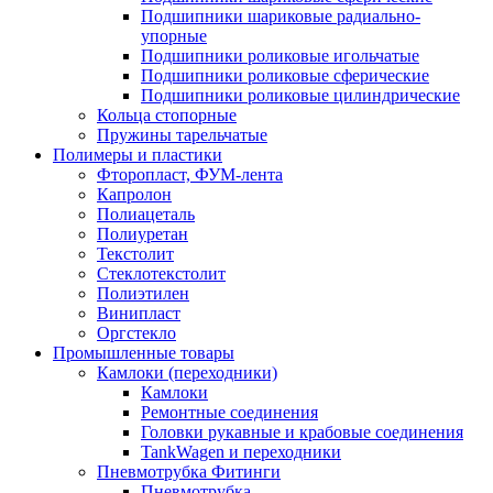
Подшипники шариковые радиально-
упорные
Подшипники роликовые игольчатые
Подшипники роликовые сферические
Подшипники роликовые цилиндрические
Кольца стопорные
Пружины тарельчатые
Полимеры и пластики
Фторопласт, ФУМ-лента
Капролон
Полиацеталь
Полиуретан
Текстолит
Стеклотекстолит
Полиэтилен
Винипласт
Оргстекло
Промышленные товары
Камлоки (переходники)
Камлоки
Ремонтные соединения
Головки рукавные и крабовые соединения
TankWagen и переходники
Пневмотрубка Фитинги
Пневмотрубка