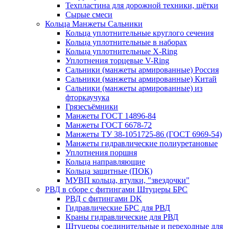
Техпластина для дорожной техники, щётки
Сырые смеси
Кольца Манжеты Сальники
Кольца уплотнительные круглого сечения
Кольца уплотнительные в наборах
Кольца уплотнительные Х-Ring
Уплотнения торцевые V-Ring
Сальники (манжеты армированные) Россия
Сальники (манжеты армированные) Китай
Сальники (манжеты армированные) из
фторкаучука
Грязесъёмники
Манжеты ГОСТ 14896-84
Манжеты ГОСТ 6678-72
Манжеты ТУ 38-1051725-86 (ГОСТ 6969-54)
Манжеты гидравлические полиуретановые
Уплотнения поршня
Кольца направляющие
Кольца защитные (ПОК)
МУВП кольца, втулки, "звездочки"
РВД в сборе с фитингами Штуцеры БРС
РВД с фитингами DK
Гидравлические БРС для РВД
Краны гидравлические для РВД
Штуцеры соединительные и переходные для