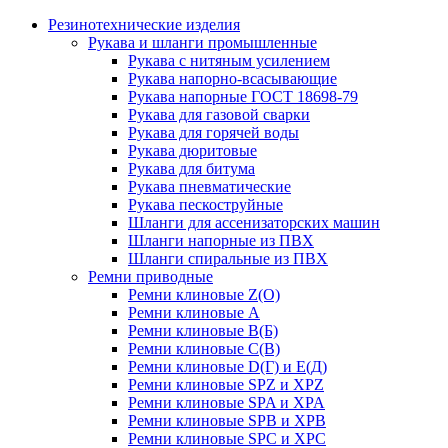
Резинотехнические изделия
Рукава и шланги промышленные
Рукава с нитяным усилением
Рукава напорно-всасывающие
Рукава напорные ГОСТ 18698-79
Рукава для газовой сварки
Рукава для горячей воды
Рукава дюритовые
Рукава для битума
Рукава пневматические
Рукава пескоструйные
Шланги для ассенизаторских машин
Шланги напорные из ПВХ
Шланги спиральные из ПВХ
Ремни приводные
Ремни клиновые Z(О)
Ремни клиновые А
Ремни клиновые В(Б)
Ремни клиновые С(В)
Ремни клиновые D(Г) и Е(Д)
Ремни клиновые SPZ и XPZ
Ремни клиновые SPA и XPA
Ремни клиновые SPB и XPB
Ремни клиновые SPC и XPC