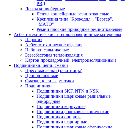
РВД
Ленты конвейерные
Ленты конвейерные резинотканевые
Крепления типа "Крокодил", "Баргер",
"МАТО"
Ремни плоские приводные резинотканевые
Асбестотехнические и теплоизоляционные материалы
Паронит
Асбестотехнические изделия
Набивки сальниковые
Безасбестовая теплоизоляция
Картон прокладочный, электроизоляционный
Подшипники, цепи, смазки
Пресс-маслёнки (тавотницы)
Цепи роликовые
Смазки, клеи, герметики
Подшипники
Подшипники SKF, NTN и NSK
Подшипники шариковые радиальные
однорядные
Подшипники корпусные
Подшипники роликовые конические
Подшипники опорные
Подшипники шарнирные
Подшипники шариковые сферические