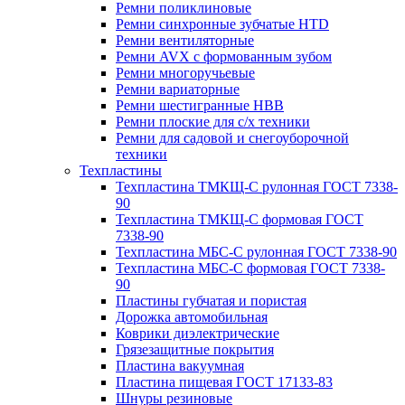
Ремни поликлиновые
Ремни синхронные зубчатые HTD
Ремни вентиляторные
Ремни AVX с формованным зубом
Ремни многоручьевые
Ремни вариаторные
Ремни шестигранные HBB
Ремни плоские для с/х техники
Ремни для садовой и снегоуборочной
техники
Техпластины
Техпластина ТМКЩ-С рулонная ГОСТ 7338-
90
Техпластина ТМКЩ-С формовая ГОСТ
7338-90
Техпластина МБС-С рулонная ГОСТ 7338-90
Техпластина МБС-С формовая ГОСТ 7338-
90
Пластины губчатая и пористая
Дорожка автомобильная
Коврики диэлектрические
Грязезащитные покрытия
Пластина вакуумная
Пластина пищевая ГОСТ 17133-83
Шнуры резиновые