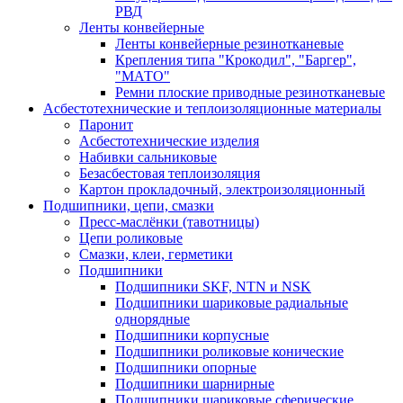
РВД
Ленты конвейерные
Ленты конвейерные резинотканевые
Крепления типа "Крокодил", "Баргер",
"МАТО"
Ремни плоские приводные резинотканевые
Асбестотехнические и теплоизоляционные материалы
Паронит
Асбестотехнические изделия
Набивки сальниковые
Безасбестовая теплоизоляция
Картон прокладочный, электроизоляционный
Подшипники, цепи, смазки
Пресс-маслёнки (тавотницы)
Цепи роликовые
Смазки, клеи, герметики
Подшипники
Подшипники SKF, NTN и NSK
Подшипники шариковые радиальные
однорядные
Подшипники корпусные
Подшипники роликовые конические
Подшипники опорные
Подшипники шарнирные
Подшипники шариковые сферические