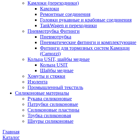
Камлоки (переходники)
Камлоки
Ремонтные соединения
Головки рукавные и крабовые соединения
TankWagen и переходники
Пневмотрубка Фитинги
Пневмотрубка
Пневматические фитинги и комплектующие
Фитинги для тормозных систем Камоцци
(Camozzi)
Кольца USIT, шайбы медные
Кольца USIT
Шайбы медные
Хомуты и стяжки
Изолента
Промышленный текстиль
Силиконовые материалы
Рукава силиконовые
Патрубки силиконовые
Силиконовые пластины
Трубка силиконовая
Шнуры силиконовые
Главная
Каталог