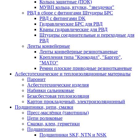
Кольца защитные (ПОК)
МУВП кольца, втулки, "звездочки"
РВД в сборе с фитингами Штуцеры БРС
РВД с фитингами DK
Гидравлические БРС для РВД
Краны гидравлические для РВД
Штуцеры соединительные и переходные для
РВД
Ленты конвейерные
Ленты конвейерные резинотканевые
Крепления типа "Крокодил", "Баргер",
"МАТО"
Ремни плоские приводные резинотканевые
Асбестотехнические и теплоизоляционные материалы
Паронит
Асбестотехнические изделия
Набивки сальниковые
Безасбестовая теплоизоляция
Картон прокладочный, электроизоляционный
Подшипники, цепи, смазки
Пресс-маслёнки (тавотницы)
Цепи роликовые
Смазки, клеи, герметики
Подшипники
Подшипники SKF, NTN и NSK