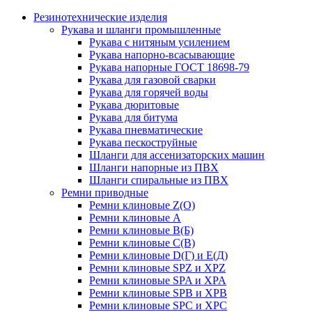
Резинотехнические изделия
Рукава и шланги промышленные
Рукава с нитяным усилением
Рукава напорно-всасывающие
Рукава напорные ГОСТ 18698-79
Рукава для газовой сварки
Рукава для горячей воды
Рукава дюритовые
Рукава для битума
Рукава пневматические
Рукава пескоструйные
Шланги для ассенизаторских машин
Шланги напорные из ПВХ
Шланги спиральные из ПВХ
Ремни приводные
Ремни клиновые Z(О)
Ремни клиновые А
Ремни клиновые В(Б)
Ремни клиновые С(В)
Ремни клиновые D(Г) и Е(Д)
Ремни клиновые SPZ и XPZ
Ремни клиновые SPA и XPA
Ремни клиновые SPB и XPB
Ремни клиновые SPC и XPC