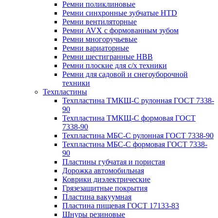
Ремни поликлиновые
Ремни синхронные зубчатые HTD
Ремни вентиляторные
Ремни AVX с формованным зубом
Ремни многоручьевые
Ремни вариаторные
Ремни шестигранные HBB
Ремни плоские для с/х техники
Ремни для садовой и снегоуборочной
техники
Техпластины
Техпластина ТМКЩ-С рулонная ГОСТ 7338-
90
Техпластина ТМКЩ-С формовая ГОСТ
7338-90
Техпластина МБС-С рулонная ГОСТ 7338-90
Техпластина МБС-С формовая ГОСТ 7338-
90
Пластины губчатая и пористая
Дорожка автомобильная
Коврики диэлектрические
Грязезащитные покрытия
Пластина вакуумная
Пластина пищевая ГОСТ 17133-83
Шнуры резиновые