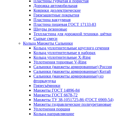
Пластины губчатая и пористая
Дорожка автомобильная
Коврики диэлектрические
Грязезащитные покрытия
Пластина вакуумная
Пластина пищевая ГОСТ 17133-83
Шнуры резиновые
Техпластина для дорожной техники, щётки
Сырые смеси
Кольца Манжеты Сальники
Кольца уплотнительные круглого сечения
Кольца уплотнительные в наборах
Кольца уплотнительные Х-Ring
Уплотнения торцевые V-Ring
Сальники (манжеты армированные) Россия
Сальники (манжеты армированные) Китай
Сальники (манжеты армированные) из
фторкаучука
Грязесъёмники
Манжеты ГОСТ 14896-84
Манжеты ГОСТ 6678-72
Манжеты ТУ 38-1051725-86 (ГОСТ 6969-54)
Манжеты гидравлические полиуретановые
Уплотнения поршня
Кольца направляющие