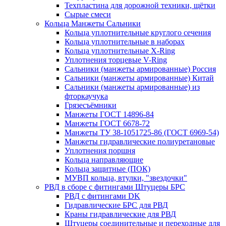
Техпластина для дорожной техники, щётки
Сырые смеси
Кольца Манжеты Сальники
Кольца уплотнительные круглого сечения
Кольца уплотнительные в наборах
Кольца уплотнительные Х-Ring
Уплотнения торцевые V-Ring
Сальники (манжеты армированные) Россия
Сальники (манжеты армированные) Китай
Сальники (манжеты армированные) из
фторкаучука
Грязесъёмники
Манжеты ГОСТ 14896-84
Манжеты ГОСТ 6678-72
Манжеты ТУ 38-1051725-86 (ГОСТ 6969-54)
Манжеты гидравлические полиуретановые
Уплотнения поршня
Кольца направляющие
Кольца защитные (ПОК)
МУВП кольца, втулки, "звездочки"
РВД в сборе с фитингами Штуцеры БРС
РВД с фитингами DK
Гидравлические БРС для РВД
Краны гидравлические для РВД
Штуцеры соединительные и переходные для