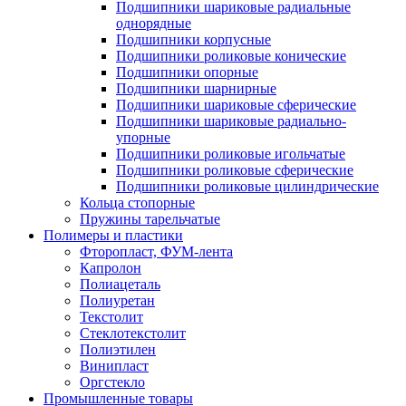
Подшипники шариковые радиальные
однорядные
Подшипники корпусные
Подшипники роликовые конические
Подшипники опорные
Подшипники шарнирные
Подшипники шариковые сферические
Подшипники шариковые радиально-
упорные
Подшипники роликовые игольчатые
Подшипники роликовые сферические
Подшипники роликовые цилиндрические
Кольца стопорные
Пружины тарельчатые
Полимеры и пластики
Фторопласт, ФУМ-лента
Капролон
Полиацеталь
Полиуретан
Текстолит
Стеклотекстолит
Полиэтилен
Винипласт
Оргстекло
Промышленные товары