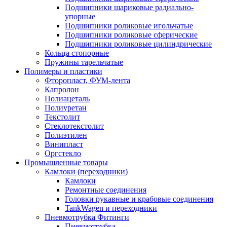
Подшипники шариковые радиально-
упорные
Подшипники роликовые игольчатые
Подшипники роликовые сферические
Подшипники роликовые цилиндрические
Кольца стопорные
Пружины тарельчатые
Полимеры и пластики
Фторопласт, ФУМ-лента
Капролон
Полиацеталь
Полиуретан
Текстолит
Стеклотекстолит
Полиэтилен
Винипласт
Оргстекло
Промышленные товары
Камлоки (переходники)
Камлоки
Ремонтные соединения
Головки рукавные и крабовые соединения
TankWagen и переходники
Пневмотрубка Фитинги
Пневмотрубка