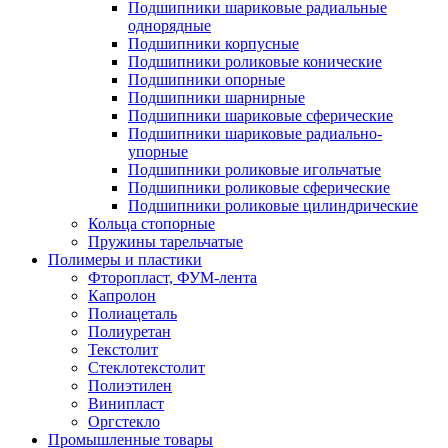
Подшипники шариковые радиальные
однорядные
Подшипники корпусные
Подшипники роликовые конические
Подшипники опорные
Подшипники шарнирные
Подшипники шариковые сферические
Подшипники шариковые радиально-
упорные
Подшипники роликовые игольчатые
Подшипники роликовые сферические
Подшипники роликовые цилиндрические
Кольца стопорные
Пружины тарельчатые
Полимеры и пластики
Фторопласт, ФУМ-лента
Капролон
Полиацеталь
Полиуретан
Текстолит
Стеклотекстолит
Полиэтилен
Винипласт
Оргстекло
Промышленные товары