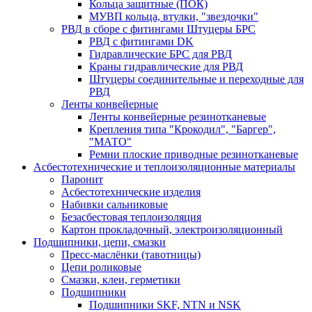
Кольца защитные (ПОК)
МУВП кольца, втулки, "звездочки"
РВД в сборе с фитингами Штуцеры БРС
РВД с фитингами DK
Гидравлические БРС для РВД
Краны гидравлические для РВД
Штуцеры соединительные и переходные для
РВД
Ленты конвейерные
Ленты конвейерные резинотканевые
Крепления типа "Крокодил", "Баргер",
"МАТО"
Ремни плоские приводные резинотканевые
Асбестотехнические и теплоизоляционные материалы
Паронит
Асбестотехнические изделия
Набивки сальниковые
Безасбестовая теплоизоляция
Картон прокладочный, электроизоляционный
Подшипники, цепи, смазки
Пресс-маслёнки (тавотницы)
Цепи роликовые
Смазки, клеи, герметики
Подшипники
Подшипники SKF, NTN и NSK