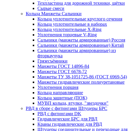
Техпластина для дорожной техники, щётки
Сырые смеси
Кольца Манжеты Сальники
Кольца уплотнительные круглого сечения
Кольца уплотнительные в наборах
Кольца уплотнительные Х-Ring
Уплотнения торцевые V-Ring
Сальники (манжеты армированные) Россия
Сальники (манжеты армированные) Китай
Сальники (манжеты армированные) из
фторкаучука
Грязесъёмники
Манжеты ГОСТ 14896-84
Манжеты ГОСТ 6678-72
Манжеты ТУ 38-1051725-86 (ГОСТ 6969-54)
Манжеты гидравлические полиуретановые
Уплотнения поршня
Кольца направляющие
Кольца защитные (ПОК)
МУВП кольца, втулки, "звездочки"
РВД в сборе с фитингами Штуцеры БРС
РВД с фитингами DK
Гидравлические БРС для РВД
Краны гидравлические для РВД
Штуцеры соединительные и переходные для