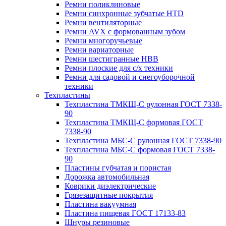
Ремни поликлиновые
Ремни синхронные зубчатые HTD
Ремни вентиляторные
Ремни AVX с формованным зубом
Ремни многоручьевые
Ремни вариаторные
Ремни шестигранные HBB
Ремни плоские для с/х техники
Ремни для садовой и снегоуборочной
техники
Техпластины
Техпластина ТМКЩ-С рулонная ГОСТ 7338-
90
Техпластина ТМКЩ-С формовая ГОСТ
7338-90
Техпластина МБС-С рулонная ГОСТ 7338-90
Техпластина МБС-С формовая ГОСТ 7338-
90
Пластины губчатая и пористая
Дорожка автомобильная
Коврики диэлектрические
Грязезащитные покрытия
Пластина вакуумная
Пластина пищевая ГОСТ 17133-83
Шнуры резиновые