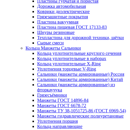
Пластины губчатая и пористая
Дорожка автомобильная
Коврики диэлектрические
Грязезащитные покрытия
Пластина вакуумная
Пластина пищевая ГОСТ 17133-83
Шнуры резиновые
Техпластина для дорожной техники, щётки
Сырые смеси
Кольца Манжеты Сальники
Кольца уплотнительные круглого сечения
Кольца уплотнительные в наборах
Кольца уплотнительные Х-Ring
Уплотнения торцевые V-Ring
Сальники (манжеты армированные) Россия
Сальники (манжеты армированные) Китай
Сальники (манжеты армированные) из
фторкаучука
Грязесъёмники
Манжеты ГОСТ 14896-84
Манжеты ГОСТ 6678-72
Манжеты ТУ 38-1051725-86 (ГОСТ 6969-54)
Манжеты гидравлические полиуретановые
Уплотнения поршня
Кольца направляющие