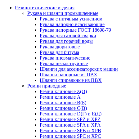
Резинотехнические изделия
Рукава и шланги промышленные
Рукава с нитяным усилением
Рукава напорно-всасывающие
Рукава напорные ГОСТ 18698-79
Рукава для газовой сварки
Рукава для горячей воды
Рукава дюритовые
Рукава для битума
Рукава пневматические
Рукава пескоструйные
Шланги для ассенизаторских машин
Шланги напорные из ПВХ
Шланги спиральные из ПВХ
Ремни приводные
Ремни клиновые Z(О)
Ремни клиновые А
Ремни клиновые В(Б)
Ремни клиновые С(В)
Ремни клиновые D(Г) и Е(Д)
Ремни клиновые SPZ и XPZ
Ремни клиновые SPA и XPA
Ремни клиновые SPB и XPB
Ремни клиновые SPC и XPC