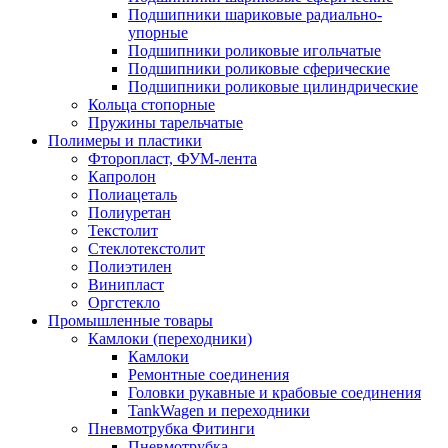
Подшипники шариковые радиально-
упорные
Подшипники роликовые игольчатые
Подшипники роликовые сферические
Подшипники роликовые цилиндрические
Кольца стопорные
Пружины тарельчатые
Полимеры и пластики
Фторопласт, ФУМ-лента
Капролон
Полиацеталь
Полиуретан
Текстолит
Стеклотекстолит
Полиэтилен
Винипласт
Оргстекло
Промышленные товары
Камлоки (переходники)
Камлоки
Ремонтные соединения
Головки рукавные и крабовые соединения
TankWagen и переходники
Пневмотрубка Фитинги
Пневмотрубка