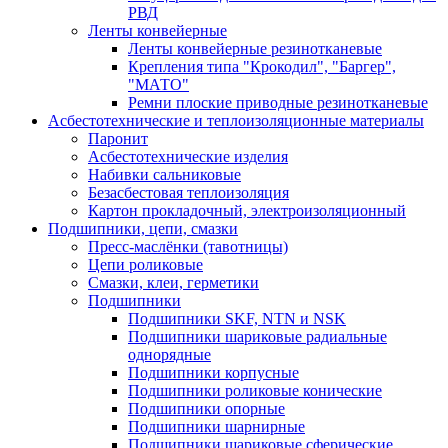
РВД
Ленты конвейерные
Ленты конвейерные резинотканевые
Крепления типа "Крокодил", "Баргер",
"МАТО"
Ремни плоские приводные резинотканевые
Асбестотехнические и теплоизоляционные материалы
Паронит
Асбестотехнические изделия
Набивки сальниковые
Безасбестовая теплоизоляция
Картон прокладочный, электроизоляционный
Подшипники, цепи, смазки
Пресс-маслёнки (тавотницы)
Цепи роликовые
Смазки, клеи, герметики
Подшипники
Подшипники SKF, NTN и NSK
Подшипники шариковые радиальные
однорядные
Подшипники корпусные
Подшипники роликовые конические
Подшипники опорные
Подшипники шарнирные
Подшипники шариковые сферические