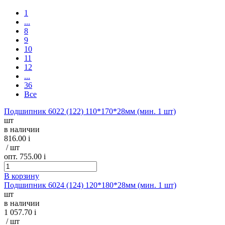
1
...
8
9
10
11
12
...
36
Все
Подшипник 6022 (122) 110*170*28мм (мин. 1 шт)
шт
в наличии
816.00
i
/ шт
опт. 755.00
i
В корзину
Подшипник 6024 (124) 120*180*28мм (мин. 1 шт)
шт
в наличии
1 057.70
i
/ шт