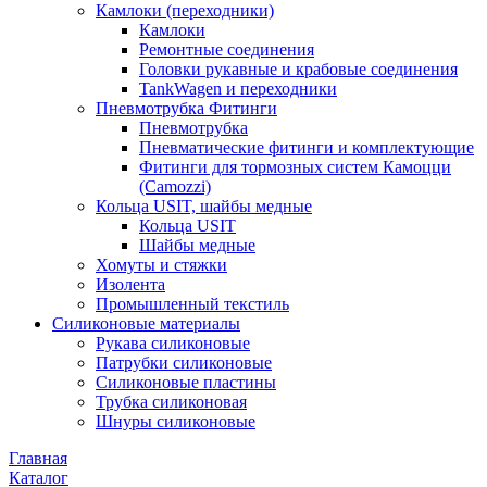
Камлоки (переходники)
Камлоки
Ремонтные соединения
Головки рукавные и крабовые соединения
TankWagen и переходники
Пневмотрубка Фитинги
Пневмотрубка
Пневматические фитинги и комплектующие
Фитинги для тормозных систем Камоцци
(Camozzi)
Кольца USIT, шайбы медные
Кольца USIT
Шайбы медные
Хомуты и стяжки
Изолента
Промышленный текстиль
Силиконовые материалы
Рукава силиконовые
Патрубки силиконовые
Силиконовые пластины
Трубка силиконовая
Шнуры силиконовые
Главная
Каталог