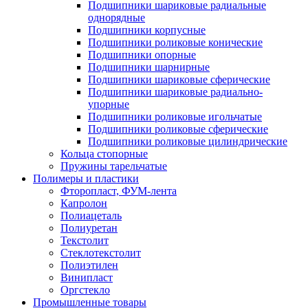
Подшипники шариковые радиальные
однорядные
Подшипники корпусные
Подшипники роликовые конические
Подшипники опорные
Подшипники шарнирные
Подшипники шариковые сферические
Подшипники шариковые радиально-
упорные
Подшипники роликовые игольчатые
Подшипники роликовые сферические
Подшипники роликовые цилиндрические
Кольца стопорные
Пружины тарельчатые
Полимеры и пластики
Фторопласт, ФУМ-лента
Капролон
Полиацеталь
Полиуретан
Текстолит
Стеклотекстолит
Полиэтилен
Винипласт
Оргстекло
Промышленные товары