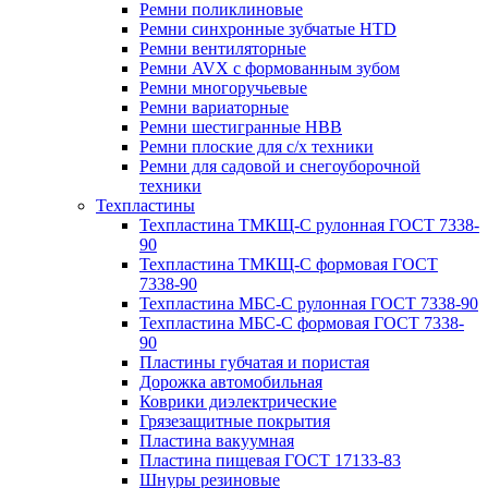
Ремни поликлиновые
Ремни синхронные зубчатые HTD
Ремни вентиляторные
Ремни AVX с формованным зубом
Ремни многоручьевые
Ремни вариаторные
Ремни шестигранные HBB
Ремни плоские для с/х техники
Ремни для садовой и снегоуборочной
техники
Техпластины
Техпластина ТМКЩ-С рулонная ГОСТ 7338-
90
Техпластина ТМКЩ-С формовая ГОСТ
7338-90
Техпластина МБС-С рулонная ГОСТ 7338-90
Техпластина МБС-С формовая ГОСТ 7338-
90
Пластины губчатая и пористая
Дорожка автомобильная
Коврики диэлектрические
Грязезащитные покрытия
Пластина вакуумная
Пластина пищевая ГОСТ 17133-83
Шнуры резиновые