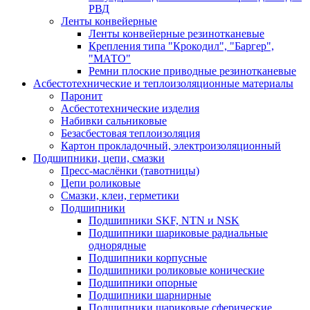
РВД
Ленты конвейерные
Ленты конвейерные резинотканевые
Крепления типа "Крокодил", "Баргер",
"МАТО"
Ремни плоские приводные резинотканевые
Асбестотехнические и теплоизоляционные материалы
Паронит
Асбестотехнические изделия
Набивки сальниковые
Безасбестовая теплоизоляция
Картон прокладочный, электроизоляционный
Подшипники, цепи, смазки
Пресс-маслёнки (тавотницы)
Цепи роликовые
Смазки, клеи, герметики
Подшипники
Подшипники SKF, NTN и NSK
Подшипники шариковые радиальные
однорядные
Подшипники корпусные
Подшипники роликовые конические
Подшипники опорные
Подшипники шарнирные
Подшипники шариковые сферические