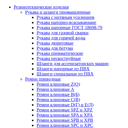
Резинотехнические изделия
Рукава и шланги промышленные
Рукава с нитяным усилением
Рукава напорно-всасывающие
Рукава напорные ГОСТ 18698-79
Рукава для газовой сварки
Рукава для горячей воды
Рукава дюритовые
Рукава для битума
Рукава пневматические
Рукава пескоструйные
Шланги для ассенизаторских машин
Шланги напорные из ПВХ
Шланги спиральные из ПВХ
Ремни приводные
Ремни клиновые Z(О)
Ремни клиновые А
Ремни клиновые В(Б)
Ремни клиновые С(В)
Ремни клиновые D(Г) и Е(Д)
Ремни клиновые SPZ и XPZ
Ремни клиновые SPA и XPA
Ремни клиновые SPB и XPB
Ремни клиновые SPC и XPC