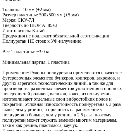
Толщина: 10 мм (±2 мм)
Размер пластины: 500х500 мм (±5 мм)
Марка: СКУ-7Л
Твёрдость по ШОР А: 85±3
Изготовитель: Китай
Продукция не подлежит обязательной сертификации
Полиуретан НЕ стоек к УФ-излучению.
Вес 1 пластины: ~3.0 кг
Минимальная партия: 1 пластина
Применение: Рулоны полиуретана применяются в качестве
футеровочных элементов бункеров, хопперов, закромов, и
других агрегатов технологических линий, а так же для
производства различных элементов уплотнения и опорных
поверхностей роликов, валиков, колес, из полиуретана
изготавливают отдельные слои вибростойких полов и
покрытий. Условная износостойкость полиуретана в 3 раза
выше, чем у резины, а прочность на растяжение у
полиуретана больше, чем у резины в 2.5 раза, поэтому
полиуретан может служить заменой многим материалам,
таким как резина, пластмасса, каучук.
Изделия из полиуретана устойчивы к воздействию