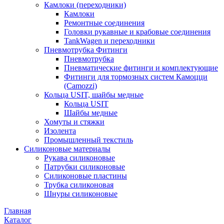
Камлоки (переходники)
Камлоки
Ремонтные соединения
Головки рукавные и крабовые соединения
TankWagen и переходники
Пневмотрубка Фитинги
Пневмотрубка
Пневматические фитинги и комплектующие
Фитинги для тормозных систем Камоцци
(Camozzi)
Кольца USIT, шайбы медные
Кольца USIT
Шайбы медные
Хомуты и стяжки
Изолента
Промышленный текстиль
Силиконовые материалы
Рукава силиконовые
Патрубки силиконовые
Силиконовые пластины
Трубка силиконовая
Шнуры силиконовые
Главная
Каталог