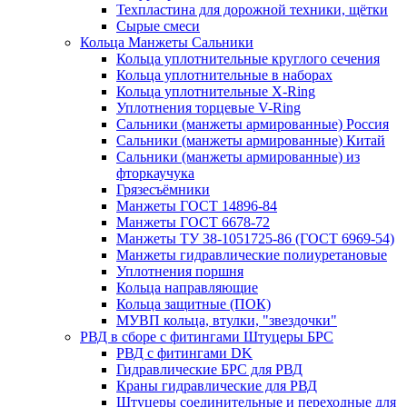
Техпластина для дорожной техники, щётки
Сырые смеси
Кольца Манжеты Сальники
Кольца уплотнительные круглого сечения
Кольца уплотнительные в наборах
Кольца уплотнительные Х-Ring
Уплотнения торцевые V-Ring
Сальники (манжеты армированные) Россия
Сальники (манжеты армированные) Китай
Сальники (манжеты армированные) из
фторкаучука
Грязесъёмники
Манжеты ГОСТ 14896-84
Манжеты ГОСТ 6678-72
Манжеты ТУ 38-1051725-86 (ГОСТ 6969-54)
Манжеты гидравлические полиуретановые
Уплотнения поршня
Кольца направляющие
Кольца защитные (ПОК)
МУВП кольца, втулки, "звездочки"
РВД в сборе с фитингами Штуцеры БРС
РВД с фитингами DK
Гидравлические БРС для РВД
Краны гидравлические для РВД
Штуцеры соединительные и переходные для