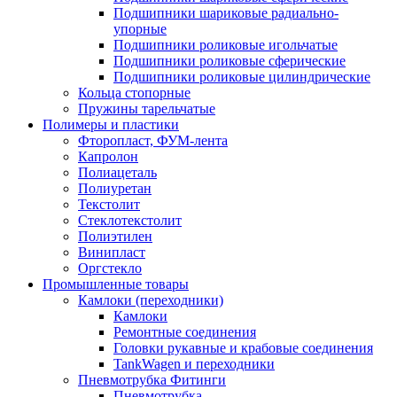
Подшипники шариковые радиально-
упорные
Подшипники роликовые игольчатые
Подшипники роликовые сферические
Подшипники роликовые цилиндрические
Кольца стопорные
Пружины тарельчатые
Полимеры и пластики
Фторопласт, ФУМ-лента
Капролон
Полиацеталь
Полиуретан
Текстолит
Стеклотекстолит
Полиэтилен
Винипласт
Оргстекло
Промышленные товары
Камлоки (переходники)
Камлоки
Ремонтные соединения
Головки рукавные и крабовые соединения
TankWagen и переходники
Пневмотрубка Фитинги
Пневмотрубка