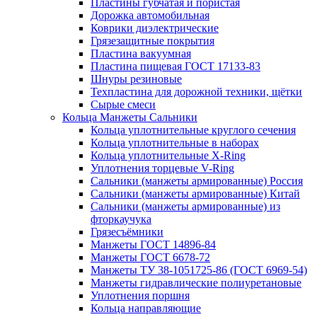
Пластины губчатая и пористая
Дорожка автомобильная
Коврики диэлектрические
Грязезащитные покрытия
Пластина вакуумная
Пластина пищевая ГОСТ 17133-83
Шнуры резиновые
Техпластина для дорожной техники, щётки
Сырые смеси
Кольца Манжеты Сальники
Кольца уплотнительные круглого сечения
Кольца уплотнительные в наборах
Кольца уплотнительные Х-Ring
Уплотнения торцевые V-Ring
Сальники (манжеты армированные) Россия
Сальники (манжеты армированные) Китай
Сальники (манжеты армированные) из
фторкаучука
Грязесъёмники
Манжеты ГОСТ 14896-84
Манжеты ГОСТ 6678-72
Манжеты ТУ 38-1051725-86 (ГОСТ 6969-54)
Манжеты гидравлические полиуретановые
Уплотнения поршня
Кольца направляющие