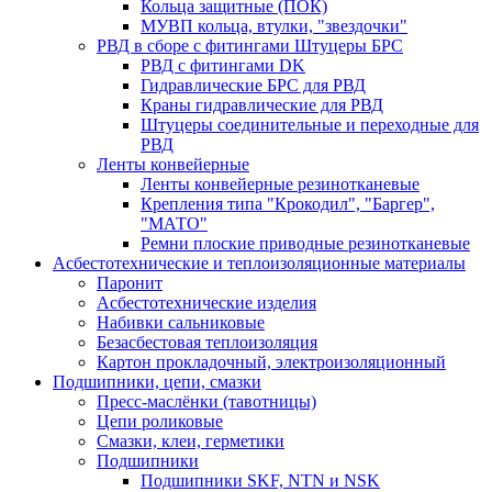
Кольца защитные (ПОК)
МУВП кольца, втулки, "звездочки"
РВД в сборе с фитингами Штуцеры БРС
РВД с фитингами DK
Гидравлические БРС для РВД
Краны гидравлические для РВД
Штуцеры соединительные и переходные для
РВД
Ленты конвейерные
Ленты конвейерные резинотканевые
Крепления типа "Крокодил", "Баргер",
"МАТО"
Ремни плоские приводные резинотканевые
Асбестотехнические и теплоизоляционные материалы
Паронит
Асбестотехнические изделия
Набивки сальниковые
Безасбестовая теплоизоляция
Картон прокладочный, электроизоляционный
Подшипники, цепи, смазки
Пресс-маслёнки (тавотницы)
Цепи роликовые
Смазки, клеи, герметики
Подшипники
Подшипники SKF, NTN и NSK