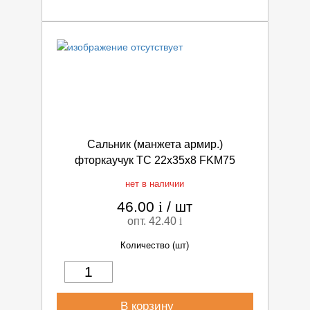
Сальник (манжета армир.)
фторкаучук TC 22х35х8 FKM75
нет в наличии
46.00
i
/
шт
опт. 42.40
i
Количество (шт)
В корзину