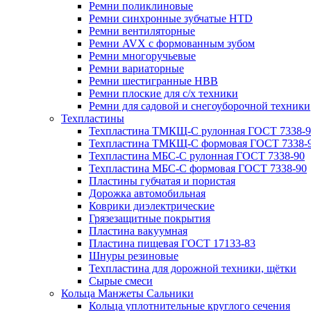
Ремни поликлиновые
Ремни синхронные зубчатые HTD
Ремни вентиляторные
Ремни AVX с формованным зубом
Ремни многоручьевые
Ремни вариаторные
Ремни шестигранные HBB
Ремни плоские для с/х техники
Ремни для садовой и снегоуборочной техники
Техпластины
Техпластина ТМКЩ-С рулонная ГОСТ 7338-9
Техпластина ТМКЩ-С формовая ГОСТ 7338-
Техпластина МБС-С рулонная ГОСТ 7338-90
Техпластина МБС-С формовая ГОСТ 7338-90
Пластины губчатая и пористая
Дорожка автомобильная
Коврики диэлектрические
Грязезащитные покрытия
Пластина вакуумная
Пластина пищевая ГОСТ 17133-83
Шнуры резиновые
Техпластина для дорожной техники, щётки
Сырые смеси
Кольца Манжеты Сальники
Кольца уплотнительные круглого сечения