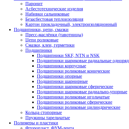
Паронит
Асбестотехнические изделия
Набивки сальниковые
Безасбестовая теплоизоляция
Картон прокладочный, электроизоляционный
Подшипники, цепи, смазки
Пресс-маслёнки (тавотницы)
Цепи роликовые
Смазки, клеи, герметики
Подшипники
Подшипники SKF, NTN и NSK
Подшипники шариковые радиальные одноря
Подшипники корпусные
Подшипники роликовые конические
Подшипники опорные
Подшипники шарнирные
Подшипники шариковые сферические
Подшипники шариковые радиально-упорные
Подшипники роликовые игольчатые
Подшипники роликовые сферические
Подшипники роликовые цилиндрические
Кольца стопорные
Пружины тарельчатые
Полимеры и пластики
Фторопласт, ФУМ-лента