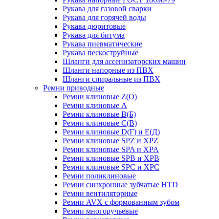
Рукава для газовой сварки
Рукава для горячей воды
Рукава дюритовые
Рукава для битума
Рукава пневматические
Рукава пескоструйные
Шланги для ассенизаторских машин
Шланги напорные из ПВХ
Шланги спиральные из ПВХ
Ремни приводные
Ремни клиновые Z(О)
Ремни клиновые А
Ремни клиновые В(Б)
Ремни клиновые С(В)
Ремни клиновые D(Г) и Е(Д)
Ремни клиновые SPZ и XPZ
Ремни клиновые SPA и XPA
Ремни клиновые SPB и XPB
Ремни клиновые SPC и XPC
Ремни поликлиновые
Ремни синхронные зубчатые HTD
Ремни вентиляторные
Ремни AVX с формованным зубом
Ремни многоручьевые