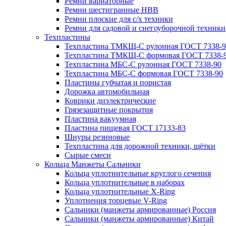
Ремни вариаторные
Ремни шестигранные HBB
Ремни плоские для с/х техники
Ремни для садовой и снегоуборочной техники
Техпластины
Техпластина ТМКЩ-С рулонная ГОСТ 7338-9
Техпластина ТМКЩ-С формовая ГОСТ 7338-
Техпластина МБС-С рулонная ГОСТ 7338-90
Техпластина МБС-С формовая ГОСТ 7338-90
Пластины губчатая и пористая
Дорожка автомобильная
Коврики диэлектрические
Грязезащитные покрытия
Пластина вакуумная
Пластина пищевая ГОСТ 17133-83
Шнуры резиновые
Техпластина для дорожной техники, щётки
Сырые смеси
Кольца Манжеты Сальники
Кольца уплотнительные круглого сечения
Кольца уплотнительные в наборах
Кольца уплотнительные Х-Ring
Уплотнения торцевые V-Ring
Сальники (манжеты армированные) Россия
Сальники (манжеты армированные) Китай