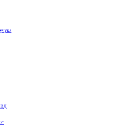
учука
РВД
О"