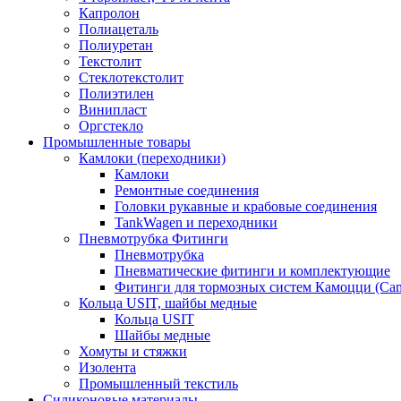
Капролон
Полиацеталь
Полиуретан
Текстолит
Стеклотекстолит
Полиэтилен
Винипласт
Оргстекло
Промышленные товары
Камлоки (переходники)
Камлоки
Ремонтные соединения
Головки рукавные и крабовые соединения
TankWagen и переходники
Пневмотрубка Фитинги
Пневмотрубка
Пневматические фитинги и комплектующие
Фитинги для тормозных систем Камоцци (Cam
Кольца USIT, шайбы медные
Кольца USIT
Шайбы медные
Хомуты и стяжки
Изолента
Промышленный текстиль
Силиконовые материалы