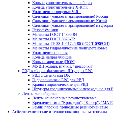
Кольца уплотнительные в наборах
Кольца уплотнительные Х-Ring
Уплотнения торцевые V-Ring
Сальники (манжеты армированные) Россия
Сальники (манжеты армированные) Китай
Сальники (манжеты армированные) из фторка
Грязесъёмники
Манжеты ГОСТ 14896-84
Манжеты ГОСТ 6678-72
Манжеты ТУ 38-1051725-86 (ГОСТ 6969-54)
Манжеты гидравлические полиуретановые
Уплотнения поршня
Кольца направляющие
Кольца защитные (ПОК)
МУВП кольца, втулки, "звездочки"
РВД в сборе с фитингами Штуцеры БРС
РВД с фитингами DK
Гидравлические БРС для РВД
Краны гидравлические для РВД
Штуцеры соединительные и переходные для 
Ленты конвейерные
Ленты конвейерные резинотканевые
Крепления типа "Крокодил", "Баргер", "МАТ
Ремни плоские приводные резинотканевые
Асбестотехнические и теплоизоляционные материалы