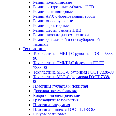
Ремни поликлиновые
Ремни синхронные зубчатые HTD
Ремни вентиляторные
Ремни AVX с формованным зубом
Ремни многоручьевые
Ремни вариаторные
Ремни шестигранные HBB
Ремни плоские для с/х техники
Ремни для садовой и снегоуборочной
техники
Техпластины
Техпластина ТМКЩ-С рулонная ГОСТ 7338-
90
Техпластина ТМКЩ-С формовая ГОСТ
7338-90
Техпластина МБС-С рулонная ГОСТ 7338-90
Техпластина МБС-С формовая ГОСТ 7338-
90
Пластины губчатая и пористая
Дорожка автомобильная
Коврики диэлектрические
Грязезащитные покрытия
Пластина вакуумная
Пластина пищевая ГОСТ 17133-83
Шнуры резиновые