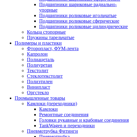
Подшипники шариковые радиально-
упорные
Подшипники роликовые игольчатые
Подшипники роликовые сферические
Подшипники роликовые цилиндрические
Кольца стопорные
Пружины тарельчатые
Полимеры и пластики
Фторопласт, ФУМ-лента
Капролон
Полиацеталь
Полиуретан
Текстолит
Стеклотекстолит
Полиэтилен
Винипласт
Оргстекло
Промышленные товары
Камлоки (переходники)
Камлоки
Ремонтные соединения
Головки рукавные и крабовые соединения
TankWagen и переходники
Пневмотрубка Фитинги
Пневмотрубка