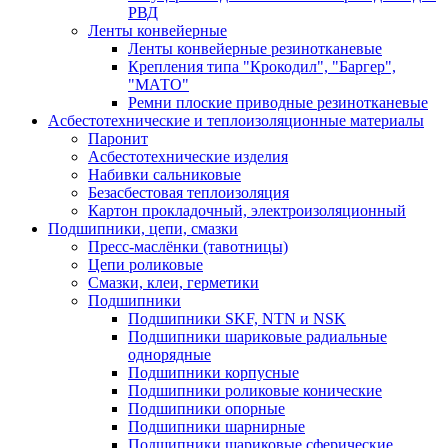
РВД
Ленты конвейерные
Ленты конвейерные резинотканевые
Крепления типа "Крокодил", "Баргер",
"МАТО"
Ремни плоские приводные резинотканевые
Асбестотехнические и теплоизоляционные материалы
Паронит
Асбестотехнические изделия
Набивки сальниковые
Безасбестовая теплоизоляция
Картон прокладочный, электроизоляционный
Подшипники, цепи, смазки
Пресс-маслёнки (тавотницы)
Цепи роликовые
Смазки, клеи, герметики
Подшипники
Подшипники SKF, NTN и NSK
Подшипники шариковые радиальные
однорядные
Подшипники корпусные
Подшипники роликовые конические
Подшипники опорные
Подшипники шарнирные
Подшипники шариковые сферические