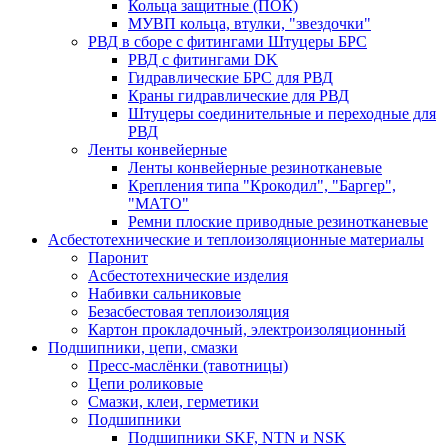
Кольца защитные (ПОК)
МУВП кольца, втулки, "звездочки"
РВД в сборе с фитингами Штуцеры БРС
РВД с фитингами DK
Гидравлические БРС для РВД
Краны гидравлические для РВД
Штуцеры соединительные и переходные для
РВД
Ленты конвейерные
Ленты конвейерные резинотканевые
Крепления типа "Крокодил", "Баргер",
"МАТО"
Ремни плоские приводные резинотканевые
Асбестотехнические и теплоизоляционные материалы
Паронит
Асбестотехнические изделия
Набивки сальниковые
Безасбестовая теплоизоляция
Картон прокладочный, электроизоляционный
Подшипники, цепи, смазки
Пресс-маслёнки (тавотницы)
Цепи роликовые
Смазки, клеи, герметики
Подшипники
Подшипники SKF, NTN и NSK