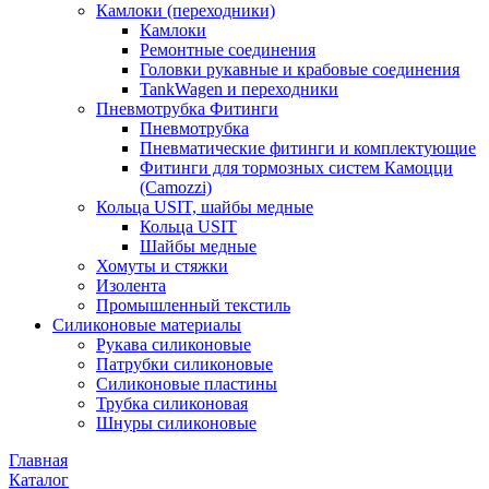
Камлоки (переходники)
Камлоки
Ремонтные соединения
Головки рукавные и крабовые соединения
TankWagen и переходники
Пневмотрубка Фитинги
Пневмотрубка
Пневматические фитинги и комплектующие
Фитинги для тормозных систем Камоцци
(Camozzi)
Кольца USIT, шайбы медные
Кольца USIT
Шайбы медные
Хомуты и стяжки
Изолента
Промышленный текстиль
Силиконовые материалы
Рукава силиконовые
Патрубки силиконовые
Силиконовые пластины
Трубка силиконовая
Шнуры силиконовые
Главная
Каталог