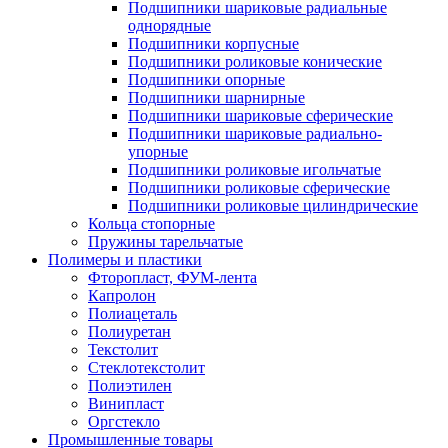
Подшипники шариковые радиальные
однорядные
Подшипники корпусные
Подшипники роликовые конические
Подшипники опорные
Подшипники шарнирные
Подшипники шариковые сферические
Подшипники шариковые радиально-
упорные
Подшипники роликовые игольчатые
Подшипники роликовые сферические
Подшипники роликовые цилиндрические
Кольца стопорные
Пружины тарельчатые
Полимеры и пластики
Фторопласт, ФУМ-лента
Капролон
Полиацеталь
Полиуретан
Текстолит
Стеклотекстолит
Полиэтилен
Винипласт
Оргстекло
Промышленные товары