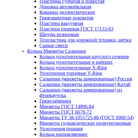
Пластины губчатая и пористая
Дорожка автомобильная
Коврики диэлектрические
Грязезащитные покрытия
Пластина вакуумная
Пластина пищевая ГОСТ 17133-83
Шнуры резиновые
Техпластина для дорожной техники, щётки
Сырые смеси
Кольца Манжеты Сальники
Кольца уплотнительные круглого сечения
Кольца уплотнительные в наборах
Кольца уплотнительные Х-Ring
Уплотнения торцевые V-Ring
Сальники (манжеты армированные) Россия
Сальники (манжеты армированные) Китай
Сальники (манжеты армированные) из
фторкаучука
Грязесъёмники
Манжеты ГОСТ 14896-84
Манжеты ГОСТ 6678-72
Манжеты ТУ 38-1051725-86 (ГОСТ 6969-54)
Манжеты гидравлические полиуретановые
Уплотнения поршня
Кольца направляющие