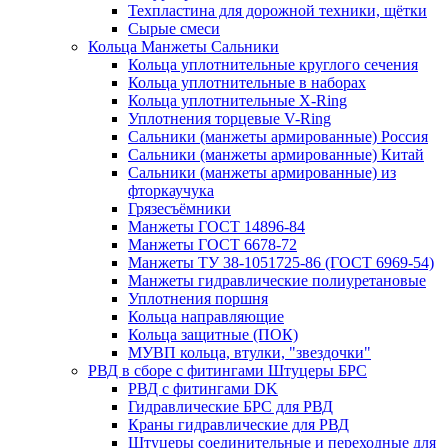
Техпластина для дорожной техники, щётки
Сырые смеси
Кольца Манжеты Сальники
Кольца уплотнительные круглого сечения
Кольца уплотнительные в наборах
Кольца уплотнительные Х-Ring
Уплотнения торцевые V-Ring
Сальники (манжеты армированные) Россия
Сальники (манжеты армированные) Китай
Сальники (манжеты армированные) из
фторкаучука
Грязесъёмники
Манжеты ГОСТ 14896-84
Манжеты ГОСТ 6678-72
Манжеты ТУ 38-1051725-86 (ГОСТ 6969-54)
Манжеты гидравлические полиуретановые
Уплотнения поршня
Кольца направляющие
Кольца защитные (ПОК)
МУВП кольца, втулки, "звездочки"
РВД в сборе с фитингами Штуцеры БРС
РВД с фитингами DK
Гидравлические БРС для РВД
Краны гидравлические для РВД
Штуцеры соединительные и переходные для