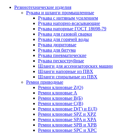
Резинотехнические изделия
Рукава и шланги промышленные
Рукава с нитяным усилением
Рукава напорно-всасывающие
Рукава напорные ГОСТ 18698-79
Рукава для газовой сварки
Рукава для горячей воды
Рукава дюритовые
Рукава для битума
Рукава пневматические
Рукава пескоструйные
Шланги для ассенизаторских машин
Шланги напорные из ПВХ
Шланги спиральные из ПВХ
Ремни приводные
Ремни клиновые Z(О)
Ремни клиновые А
Ремни клиновые В(Б)
Ремни клиновые С(В)
Ремни клиновые D(Г) и Е(Д)
Ремни клиновые SPZ и XPZ
Ремни клиновые SPA и XPA
Ремни клиновые SPB и XPB
Ремни клиновые SPC и XPC