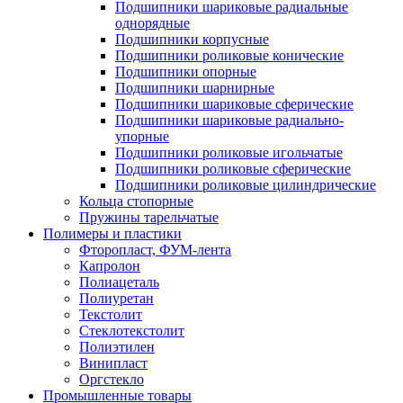
Подшипники шариковые радиальные
однорядные
Подшипники корпусные
Подшипники роликовые конические
Подшипники опорные
Подшипники шарнирные
Подшипники шариковые сферические
Подшипники шариковые радиально-
упорные
Подшипники роликовые игольчатые
Подшипники роликовые сферические
Подшипники роликовые цилиндрические
Кольца стопорные
Пружины тарельчатые
Полимеры и пластики
Фторопласт, ФУМ-лента
Капролон
Полиацеталь
Полиуретан
Текстолит
Стеклотекстолит
Полиэтилен
Винипласт
Оргстекло
Промышленные товары