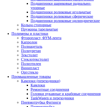
Подшипники шариковые радиально-
упорные
Подшипники роликовые игольчатые
Подшипники роликовые сферические
Подшипники роликовые цилиндрические
Кольца стопорные
Пружины тарельчатые
Полимеры и пластики
Фторопласт, ФУМ-лента
Капролон
Полиацеталь
Полиуретан
Текстолит
Стеклотекстолит
Полиэтилен
Винипласт
Оргстекло
Промышленные товары
Камлоки (переходники)
Камлоки
Ремонтные соединения
Головки рукавные и крабовые соединения
TankWagen и переходники
Пневмотрубка Фитинги
Пневмотрубка