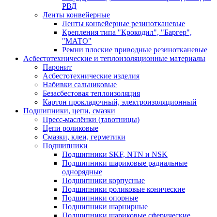
РВД
Ленты конвейерные
Ленты конвейерные резинотканевые
Крепления типа "Крокодил", "Баргер",
"МАТО"
Ремни плоские приводные резинотканевые
Асбестотехнические и теплоизоляционные материалы
Паронит
Асбестотехнические изделия
Набивки сальниковые
Безасбестовая теплоизоляция
Картон прокладочный, электроизоляционный
Подшипники, цепи, смазки
Пресс-маслёнки (тавотницы)
Цепи роликовые
Смазки, клеи, герметики
Подшипники
Подшипники SKF, NTN и NSK
Подшипники шариковые радиальные
однорядные
Подшипники корпусные
Подшипники роликовые конические
Подшипники опорные
Подшипники шарнирные
Подшипники шариковые сферические