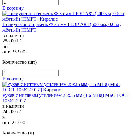
В корзину
Полиуретан стержень Ф 35 мм ШОР А85 (500 мм, 0.6 кг,
жёлтый) HIMPT
в наличии
288.00
i
/
шт
опт. 252.00
i
Количество (шт)
В корзину
Рукав с нитяным усилением 25х35 мм (1.6 МПа) МБС ГОСТ
10362-2017
в наличии
245.00
i
/
м
опт. 227.00
i
Количество (м)