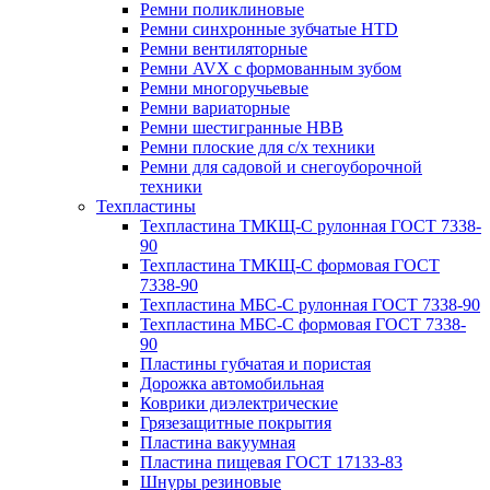
Ремни поликлиновые
Ремни синхронные зубчатые HTD
Ремни вентиляторные
Ремни AVX с формованным зубом
Ремни многоручьевые
Ремни вариаторные
Ремни шестигранные HBB
Ремни плоские для с/х техники
Ремни для садовой и снегоуборочной
техники
Техпластины
Техпластина ТМКЩ-С рулонная ГОСТ 7338-
90
Техпластина ТМКЩ-С формовая ГОСТ
7338-90
Техпластина МБС-С рулонная ГОСТ 7338-90
Техпластина МБС-С формовая ГОСТ 7338-
90
Пластины губчатая и пористая
Дорожка автомобильная
Коврики диэлектрические
Грязезащитные покрытия
Пластина вакуумная
Пластина пищевая ГОСТ 17133-83
Шнуры резиновые