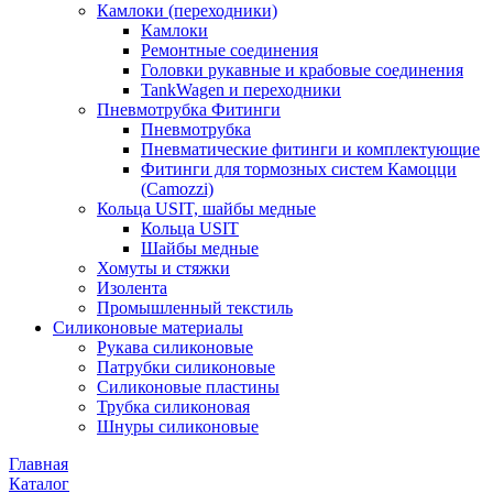
Камлоки (переходники)
Камлоки
Ремонтные соединения
Головки рукавные и крабовые соединения
TankWagen и переходники
Пневмотрубка Фитинги
Пневмотрубка
Пневматические фитинги и комплектующие
Фитинги для тормозных систем Камоцци
(Camozzi)
Кольца USIT, шайбы медные
Кольца USIT
Шайбы медные
Хомуты и стяжки
Изолента
Промышленный текстиль
Силиконовые материалы
Рукава силиконовые
Патрубки силиконовые
Силиконовые пластины
Трубка силиконовая
Шнуры силиконовые
Главная
Каталог