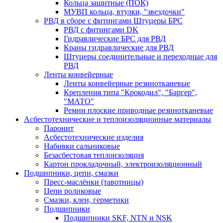
Кольца защитные (ПОК)
МУВП кольца, втулки, "звездочки"
РВД в сборе с фитингами Штуцеры БРС
РВД с фитингами DK
Гидравлические БРС для РВД
Краны гидравлические для РВД
Штуцеры соединительные и переходные для
РВД
Ленты конвейерные
Ленты конвейерные резинотканевые
Крепления типа "Крокодил", "Баргер",
"МАТО"
Ремни плоские приводные резинотканевые
Асбестотехнические и теплоизоляционные материалы
Паронит
Асбестотехнические изделия
Набивки сальниковые
Безасбестовая теплоизоляция
Картон прокладочный, электроизоляционный
Подшипники, цепи, смазки
Пресс-маслёнки (тавотницы)
Цепи роликовые
Смазки, клеи, герметики
Подшипники
Подшипники SKF, NTN и NSK