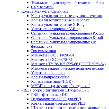
Техпластина для дорожной техники, щётки
Сырые смеси
Кольца Манжеты Сальники
Кольца уплотнительные круглого сечения
Кольца уплотнительные в наборах
Кольца уплотнительные Х-Ring
Уплотнения торцевые V-Ring
Сальники (манжеты армированные) Россия
Сальники (манжеты армированные) Китай
Сальники (манжеты армированные) из
фторкаучука
Грязесъёмники
Манжеты ГОСТ 14896-84
Манжеты ГОСТ 6678-72
Манжеты ТУ 38-1051725-86 (ГОСТ 6969-54)
Манжеты гидравлические полиуретановые
Уплотнения поршня
Кольца направляющие
Кольца защитные (ПОК)
МУВП кольца, втулки, "звездочки"
РВД в сборе с фитингами Штуцеры БРС
РВД с фитингами DK
Гидравлические БРС для РВД
Краны гидравлические для РВД
Штуцеры соединительные и переходные для