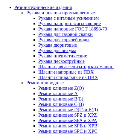
Резинотехнические изделия
Рукава и шланги промышленные
Рукава с нитяным усилением
Рукава напорно-всасывающие
Рукава напорные ГОСТ 18698-79
Рукава для газовой сварки
Рукава для горячей воды
Рукава дюритовые
Рукава для битума
Рукава пневматические
Рукава пескоструйные
Шланги для ассенизаторских машин
Шланги напорные из ПВХ
Шланги спиральные из ПВХ
Ремни приводные
Ремни клиновые Z(О)
Ремни клиновые А
Ремни клиновые В(Б)
Ремни клиновые С(В)
Ремни клиновые D(Г) и Е(Д)
Ремни клиновые SPZ и XPZ
Ремни клиновые SPA и XPA
Ремни клиновые SPB и XPB
Ремни клиновые SPC и XPC