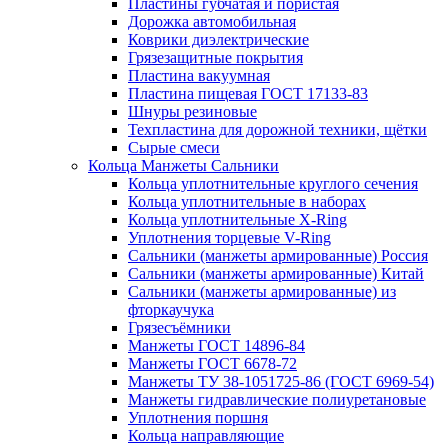
Пластины губчатая и пористая
Дорожка автомобильная
Коврики диэлектрические
Грязезащитные покрытия
Пластина вакуумная
Пластина пищевая ГОСТ 17133-83
Шнуры резиновые
Техпластина для дорожной техники, щётки
Сырые смеси
Кольца Манжеты Сальники
Кольца уплотнительные круглого сечения
Кольца уплотнительные в наборах
Кольца уплотнительные Х-Ring
Уплотнения торцевые V-Ring
Сальники (манжеты армированные) Россия
Сальники (манжеты армированные) Китай
Сальники (манжеты армированные) из
фторкаучука
Грязесъёмники
Манжеты ГОСТ 14896-84
Манжеты ГОСТ 6678-72
Манжеты ТУ 38-1051725-86 (ГОСТ 6969-54)
Манжеты гидравлические полиуретановые
Уплотнения поршня
Кольца направляющие