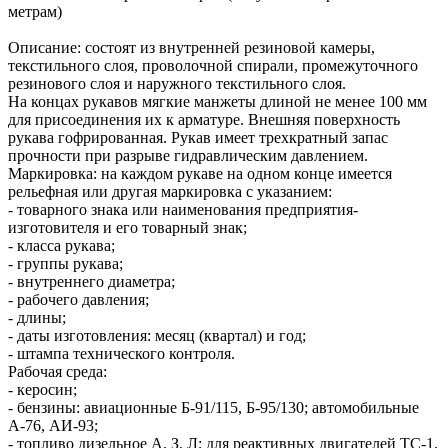
метрам)
Описание: состоят из внутренней резиновой камеры,
текстильного слоя, проволочной спирали, промежуточного
резинового слоя и наружного текстильного слоя.
На концах рукавов мягкие манжеты длиной не менее 100 мм
для присоединения их к арматуре. Внешняя поверхность
рукава гофрированная. Рукав имеет трехкратный запас
прочности при разрыве гидравлическим давлением.
Маркировка: на каждом рукаве на одном конце имеется
рельефная или другая маркировка с указанием:
- товарного знака или наименования предприятия-
изготовителя и его товарный знак;
- класса рукава;
- группы рукава;
- внутреннего диаметра;
- рабочего давления;
- длины;
- даты изготовления: месяц (квартал) и год;
- штампа технического контроля.
Рабочая среда:
- керосин;
- бензины: авиационные Б-91/115, Б-95/130; автомобильные
А-76, АИ-93;
- топливо дизельное А, З, Л; для реактивных двигателей ТС-1,