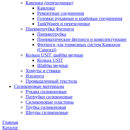
Камлоки (переходники)
Камлоки
Ремонтные соединения
Головки рукавные и крабовые соединения
TankWagen и переходники
Пневмотрубка Фитинги
Пневмотрубка
Пневматические фитинги и комплектующие
Фитинги для тормозных систем Камоцци
(Camozzi)
Кольца USIT, шайбы медные
Кольца USIT
Шайбы медные
Хомуты и стяжки
Изолента
Промышленный текстиль
Силиконовые материалы
Рукава силиконовые
Патрубки силиконовые
Силиконовые пластины
Трубка силиконовая
Шнуры силиконовые
Главная
Каталог