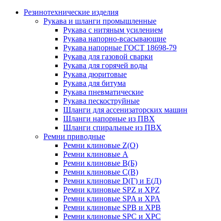
Резинотехнические изделия
Рукава и шланги промышленные
Рукава с нитяным усилением
Рукава напорно-всасывающие
Рукава напорные ГОСТ 18698-79
Рукава для газовой сварки
Рукава для горячей воды
Рукава дюритовые
Рукава для битума
Рукава пневматические
Рукава пескоструйные
Шланги для ассенизаторских машин
Шланги напорные из ПВХ
Шланги спиральные из ПВХ
Ремни приводные
Ремни клиновые Z(О)
Ремни клиновые А
Ремни клиновые В(Б)
Ремни клиновые С(В)
Ремни клиновые D(Г) и Е(Д)
Ремни клиновые SPZ и XPZ
Ремни клиновые SPA и XPA
Ремни клиновые SPB и XPB
Ремни клиновые SPC и XPC