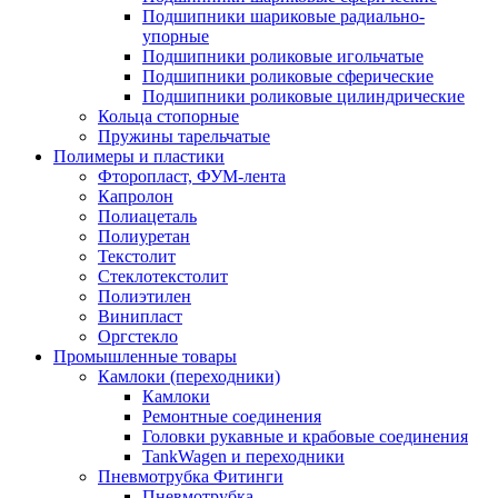
Подшипники шариковые радиально-
упорные
Подшипники роликовые игольчатые
Подшипники роликовые сферические
Подшипники роликовые цилиндрические
Кольца стопорные
Пружины тарельчатые
Полимеры и пластики
Фторопласт, ФУМ-лента
Капролон
Полиацеталь
Полиуретан
Текстолит
Стеклотекстолит
Полиэтилен
Винипласт
Оргстекло
Промышленные товары
Камлоки (переходники)
Камлоки
Ремонтные соединения
Головки рукавные и крабовые соединения
TankWagen и переходники
Пневмотрубка Фитинги
Пневмотрубка