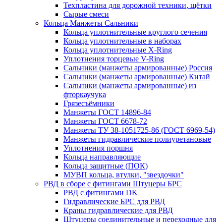
Техпластина для дорожной техники, щётки
Сырые смеси
Кольца Манжеты Сальники
Кольца уплотнительные круглого сечения
Кольца уплотнительные в наборах
Кольца уплотнительные Х-Ring
Уплотнения торцевые V-Ring
Сальники (манжеты армированные) Россия
Сальники (манжеты армированные) Китай
Сальники (манжеты армированные) из
фторкаучука
Грязесъёмники
Манжеты ГОСТ 14896-84
Манжеты ГОСТ 6678-72
Манжеты ТУ 38-1051725-86 (ГОСТ 6969-54)
Манжеты гидравлические полиуретановые
Уплотнения поршня
Кольца направляющие
Кольца защитные (ПОК)
МУВП кольца, втулки, "звездочки"
РВД в сборе с фитингами Штуцеры БРС
РВД с фитингами DK
Гидравлические БРС для РВД
Краны гидравлические для РВД
Штуцеры соединительные и переходные для