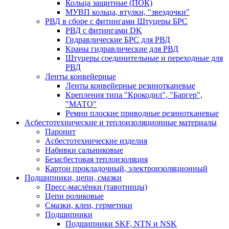
Кольца защитные (ПОК)
МУВП кольца, втулки, "звездочки"
РВД в сборе с фитингами Штуцеры БРС
РВД с фитингами DK
Гидравлические БРС для РВД
Краны гидравлические для РВД
Штуцеры соединительные и переходные для
РВД
Ленты конвейерные
Ленты конвейерные резинотканевые
Крепления типа "Крокодил", "Баргер",
"МАТО"
Ремни плоские приводные резинотканевые
Асбестотехнические и теплоизоляционные материалы
Паронит
Асбестотехнические изделия
Набивки сальниковые
Безасбестовая теплоизоляция
Картон прокладочный, электроизоляционный
Подшипники, цепи, смазки
Пресс-маслёнки (тавотницы)
Цепи роликовые
Смазки, клеи, герметики
Подшипники
Подшипники SKF, NTN и NSK