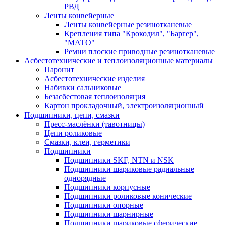
РВД
Ленты конвейерные
Ленты конвейерные резинотканевые
Крепления типа "Крокодил", "Баргер",
"МАТО"
Ремни плоские приводные резинотканевые
Асбестотехнические и теплоизоляционные материалы
Паронит
Асбестотехнические изделия
Набивки сальниковые
Безасбестовая теплоизоляция
Картон прокладочный, электроизоляционный
Подшипники, цепи, смазки
Пресс-маслёнки (тавотницы)
Цепи роликовые
Смазки, клеи, герметики
Подшипники
Подшипники SKF, NTN и NSK
Подшипники шариковые радиальные
однорядные
Подшипники корпусные
Подшипники роликовые конические
Подшипники опорные
Подшипники шарнирные
Подшипники шариковые сферические