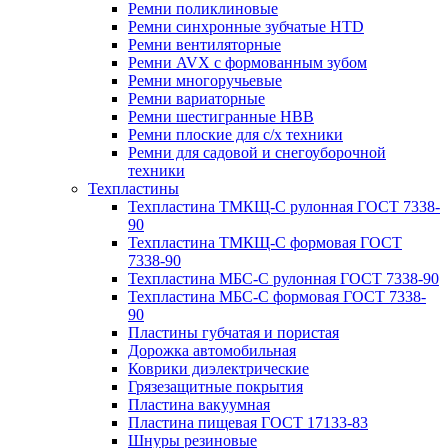
Ремни поликлиновые
Ремни синхронные зубчатые HTD
Ремни вентиляторные
Ремни AVX с формованным зубом
Ремни многоручьевые
Ремни вариаторные
Ремни шестигранные HBB
Ремни плоские для с/х техники
Ремни для садовой и снегоуборочной
техники
Техпластины
Техпластина ТМКЩ-С рулонная ГОСТ 7338-
90
Техпластина ТМКЩ-С формовая ГОСТ
7338-90
Техпластина МБС-С рулонная ГОСТ 7338-90
Техпластина МБС-С формовая ГОСТ 7338-
90
Пластины губчатая и пористая
Дорожка автомобильная
Коврики диэлектрические
Грязезащитные покрытия
Пластина вакуумная
Пластина пищевая ГОСТ 17133-83
Шнуры резиновые