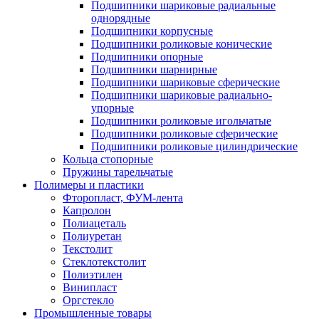
Подшипники шариковые радиальные
однорядные
Подшипники корпусные
Подшипники роликовые конические
Подшипники опорные
Подшипники шарнирные
Подшипники шариковые сферические
Подшипники шариковые радиально-
упорные
Подшипники роликовые игольчатые
Подшипники роликовые сферические
Подшипники роликовые цилиндрические
Кольца стопорные
Пружины тарельчатые
Полимеры и пластики
Фторопласт, ФУМ-лента
Капролон
Полиацеталь
Полиуретан
Текстолит
Стеклотекстолит
Полиэтилен
Винипласт
Оргстекло
Промышленные товары