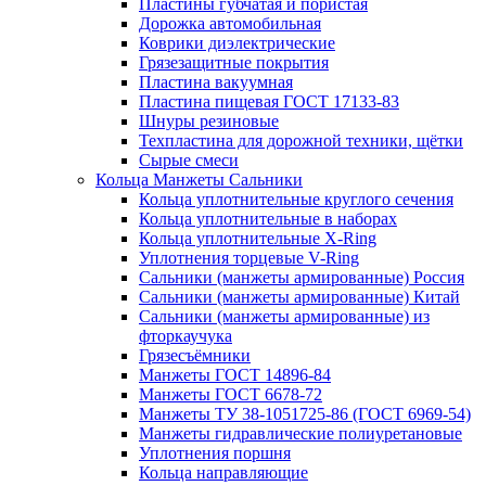
Пластины губчатая и пористая
Дорожка автомобильная
Коврики диэлектрические
Грязезащитные покрытия
Пластина вакуумная
Пластина пищевая ГОСТ 17133-83
Шнуры резиновые
Техпластина для дорожной техники, щётки
Сырые смеси
Кольца Манжеты Сальники
Кольца уплотнительные круглого сечения
Кольца уплотнительные в наборах
Кольца уплотнительные Х-Ring
Уплотнения торцевые V-Ring
Сальники (манжеты армированные) Россия
Сальники (манжеты армированные) Китай
Сальники (манжеты армированные) из
фторкаучука
Грязесъёмники
Манжеты ГОСТ 14896-84
Манжеты ГОСТ 6678-72
Манжеты ТУ 38-1051725-86 (ГОСТ 6969-54)
Манжеты гидравлические полиуретановые
Уплотнения поршня
Кольца направляющие