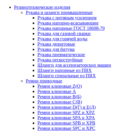
Резинотехнические изделия
Рукава и шланги промышленные
Рукава с нитяным усилением
Рукава напорно-всасывающие
Рукава напорные ГОСТ 18698-79
Рукава для газовой сварки
Рукава для горячей воды
Рукава дюритовые
Рукава для битума
Рукава пневматические
Рукава пескоструйные
Шланги для ассенизаторских машин
Шланги напорные из ПВХ
Шланги спиральные из ПВХ
Ремни приводные
Ремни клиновые Z(О)
Ремни клиновые А
Ремни клиновые В(Б)
Ремни клиновые С(В)
Ремни клиновые D(Г) и Е(Д)
Ремни клиновые SPZ и XPZ
Ремни клиновые SPA и XPA
Ремни клиновые SPB и XPB
Ремни клиновые SPC и XPC