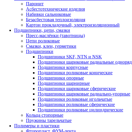
Паронит
Асбестотехнические изделия
Набивки сальниковые
Безасбестовая теплоизоляция
Картон прокладочный, электроизоляционный
Подшипники, цепи, смазки
Пресс-маслёнки (тавотницы)
Цепи роликовые
Смазки, клеи, герметики
Подшипники
Подшипники SKF, NTN и NSK
Подшипники шариковые радиальные одноря
Подшипники корпусные
Подшипники роликовые конические
Подшипники опорные
Подшипники шарнирные
Подшипники шариковые сферические
Подшипники шариковые радиально-упорные
Подшипники роликовые игольчатые
Подшипники роликовые сферические
Подшипники роликовые цилиндрические
Кольца стопорные
Пружины тарельчатые
Полимеры и пластики
Фторопласт, ФУМ-лента