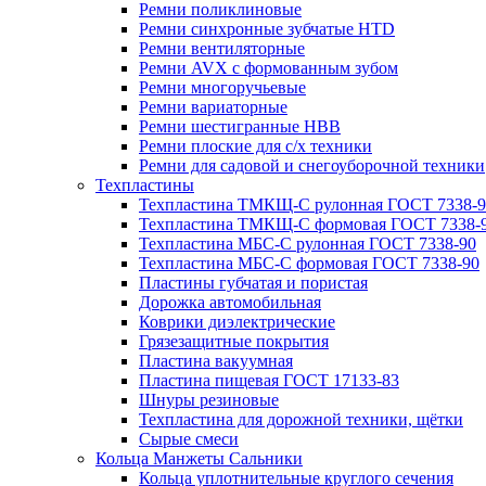
Ремни поликлиновые
Ремни синхронные зубчатые HTD
Ремни вентиляторные
Ремни AVX с формованным зубом
Ремни многоручьевые
Ремни вариаторные
Ремни шестигранные HBB
Ремни плоские для с/х техники
Ремни для садовой и снегоуборочной техники
Техпластины
Техпластина ТМКЩ-С рулонная ГОСТ 7338-9
Техпластина ТМКЩ-С формовая ГОСТ 7338-
Техпластина МБС-С рулонная ГОСТ 7338-90
Техпластина МБС-С формовая ГОСТ 7338-90
Пластины губчатая и пористая
Дорожка автомобильная
Коврики диэлектрические
Грязезащитные покрытия
Пластина вакуумная
Пластина пищевая ГОСТ 17133-83
Шнуры резиновые
Техпластина для дорожной техники, щётки
Сырые смеси
Кольца Манжеты Сальники
Кольца уплотнительные круглого сечения