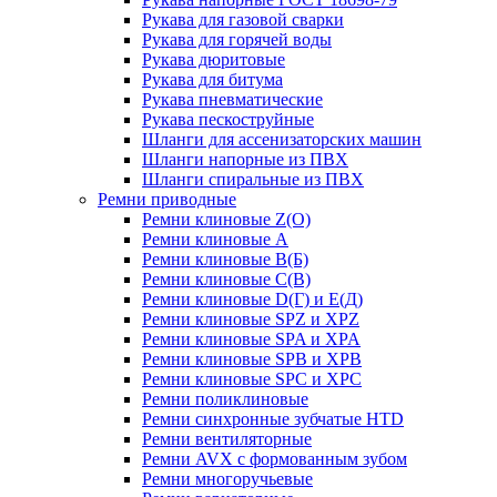
Рукава для газовой сварки
Рукава для горячей воды
Рукава дюритовые
Рукава для битума
Рукава пневматические
Рукава пескоструйные
Шланги для ассенизаторских машин
Шланги напорные из ПВХ
Шланги спиральные из ПВХ
Ремни приводные
Ремни клиновые Z(О)
Ремни клиновые А
Ремни клиновые В(Б)
Ремни клиновые С(В)
Ремни клиновые D(Г) и Е(Д)
Ремни клиновые SPZ и XPZ
Ремни клиновые SPA и XPA
Ремни клиновые SPB и XPB
Ремни клиновые SPC и XPC
Ремни поликлиновые
Ремни синхронные зубчатые HTD
Ремни вентиляторные
Ремни AVX с формованным зубом
Ремни многоручьевые