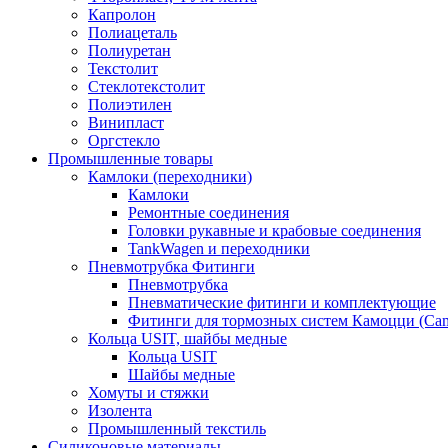
Капролон
Полиацеталь
Полиуретан
Текстолит
Стеклотекстолит
Полиэтилен
Винипласт
Оргстекло
Промышленные товары
Камлоки (переходники)
Камлоки
Ремонтные соединения
Головки рукавные и крабовые соединения
TankWagen и переходники
Пневмотрубка Фитинги
Пневмотрубка
Пневматические фитинги и комплектующие
Фитинги для тормозных систем Камоцци (Cam
Кольца USIT, шайбы медные
Кольца USIT
Шайбы медные
Хомуты и стяжки
Изолента
Промышленный текстиль
Силиконовые материалы