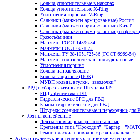
Кольца уплотнительные в наборах
Кольца уплотнительные Х-Ring
Уплотнения торцевые V-Ring
Сальники (манжеты армированные) Россия
Сальники (манжеты армированные) Китай
Сальники (манжеты армированные) из фторка
Грязесъёмники
Манжеты ГОСТ 14896-84
Манжеты ГОСТ 6678-72
Манжеты ТУ 38-1051725-86 (ГОСТ 6969-54)
Манжеты гидравлические полиуретановые
Уплотнения поршня
Кольца направляющие
Кольца защитные (ПОК)
МУВП кольца, втулки, "звездочки"
РВД в сборе с фитингами Штуцеры БРС
РВД с фитингами DK
Гидравлические БРС для РВД
Краны гидравлические для РВД
Штуцеры соединительные и переходные для 
Ленты конвейерные
Ленты конвейерные резинотканевые
Крепления типа "Крокодил", "Баргер", "МАТ
Ремни плоские приводные резинотканевые
Асбестотехнические и теплоизоляционные материалы