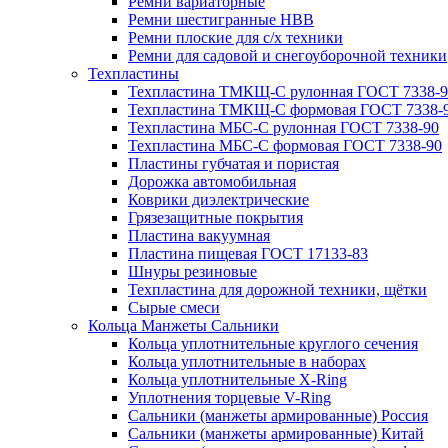
Ремни вариаторные
Ремни шестигранные HBB
Ремни плоские для с/х техники
Ремни для садовой и снегоуборочной техники
Техпластины
Техпластина ТМКЩ-С рулонная ГОСТ 7338-9
Техпластина ТМКЩ-С формовая ГОСТ 7338-
Техпластина МБС-С рулонная ГОСТ 7338-90
Техпластина МБС-С формовая ГОСТ 7338-90
Пластины губчатая и пористая
Дорожка автомобильная
Коврики диэлектрические
Грязезащитные покрытия
Пластина вакуумная
Пластина пищевая ГОСТ 17133-83
Шнуры резиновые
Техпластина для дорожной техники, щётки
Сырые смеси
Кольца Манжеты Сальники
Кольца уплотнительные круглого сечения
Кольца уплотнительные в наборах
Кольца уплотнительные Х-Ring
Уплотнения торцевые V-Ring
Сальники (манжеты армированные) Россия
Сальники (манжеты армированные) Китай