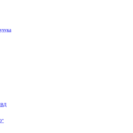
учука
РВД
О"