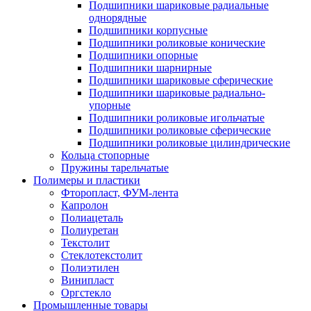
Подшипники шариковые радиальные
однорядные
Подшипники корпусные
Подшипники роликовые конические
Подшипники опорные
Подшипники шарнирные
Подшипники шариковые сферические
Подшипники шариковые радиально-
упорные
Подшипники роликовые игольчатые
Подшипники роликовые сферические
Подшипники роликовые цилиндрические
Кольца стопорные
Пружины тарельчатые
Полимеры и пластики
Фторопласт, ФУМ-лента
Капролон
Полиацеталь
Полиуретан
Текстолит
Стеклотекстолит
Полиэтилен
Винипласт
Оргстекло
Промышленные товары