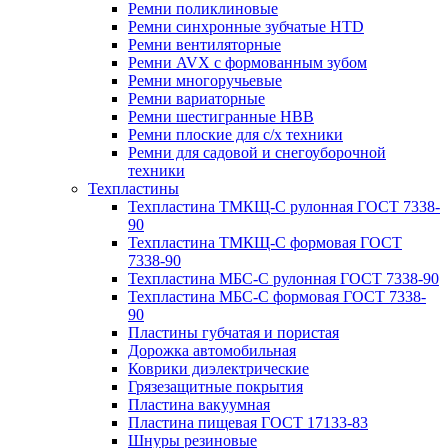
Ремни поликлиновые
Ремни синхронные зубчатые HTD
Ремни вентиляторные
Ремни AVX с формованным зубом
Ремни многоручьевые
Ремни вариаторные
Ремни шестигранные HBB
Ремни плоские для с/х техники
Ремни для садовой и снегоуборочной
техники
Техпластины
Техпластина ТМКЩ-С рулонная ГОСТ 7338-
90
Техпластина ТМКЩ-С формовая ГОСТ
7338-90
Техпластина МБС-С рулонная ГОСТ 7338-90
Техпластина МБС-С формовая ГОСТ 7338-
90
Пластины губчатая и пористая
Дорожка автомобильная
Коврики диэлектрические
Грязезащитные покрытия
Пластина вакуумная
Пластина пищевая ГОСТ 17133-83
Шнуры резиновые