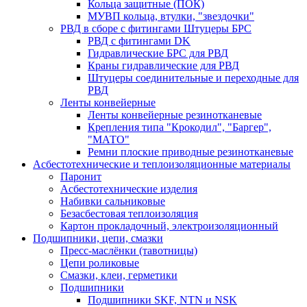
Кольца защитные (ПОК)
МУВП кольца, втулки, "звездочки"
РВД в сборе с фитингами Штуцеры БРС
РВД с фитингами DK
Гидравлические БРС для РВД
Краны гидравлические для РВД
Штуцеры соединительные и переходные для
РВД
Ленты конвейерные
Ленты конвейерные резинотканевые
Крепления типа "Крокодил", "Баргер",
"МАТО"
Ремни плоские приводные резинотканевые
Асбестотехнические и теплоизоляционные материалы
Паронит
Асбестотехнические изделия
Набивки сальниковые
Безасбестовая теплоизоляция
Картон прокладочный, электроизоляционный
Подшипники, цепи, смазки
Пресс-маслёнки (тавотницы)
Цепи роликовые
Смазки, клеи, герметики
Подшипники
Подшипники SKF, NTN и NSK