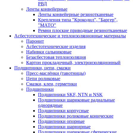
РВД
Ленты конвейерные
Ленты конвейерные резинотканевые
Крепления типа "Крокодил", "Баргер",
"МАТО"
Ремни плоские приводные резинотканевые
Асбестотехнические и теплоизоляционные материалы
Паронит
Асбестотехнические изделия
Набивки сальниковые
Безасбестовая теплоизоляция
Картон прокладочный, электроизоляционный
Подшипники, цепи, смазки
Пресс-маслёнки (тавотницы)
Цепи роликовые
Смазки, клеи, герметики
Подшипники
Подшипники SKF, NTN и NSK
Подшипники шариковые радиальные
однорядные
Подшипники корпусные
Подшипники роликовые конические
Подшипники опорные
Подшипники шарнирные
Подшипники шариковые сферические