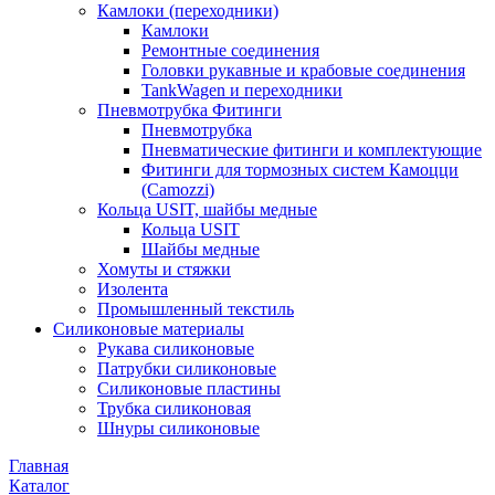
Камлоки (переходники)
Камлоки
Ремонтные соединения
Головки рукавные и крабовые соединения
TankWagen и переходники
Пневмотрубка Фитинги
Пневмотрубка
Пневматические фитинги и комплектующие
Фитинги для тормозных систем Камоцци
(Camozzi)
Кольца USIT, шайбы медные
Кольца USIT
Шайбы медные
Хомуты и стяжки
Изолента
Промышленный текстиль
Силиконовые материалы
Рукава силиконовые
Патрубки силиконовые
Силиконовые пластины
Трубка силиконовая
Шнуры силиконовые
Главная
Каталог