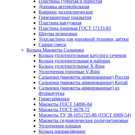
Пластины губчатая и пористая
Дорожка автомобильная
Коврики диэлектрические
Грязезащитные покрытия
Пластина вакуумная
Пластина пищевая ГОСТ 17133-83
Шнуры резиновые
Техпластина для дорожной техники, щётки
Сырые смеси
Кольца Манжеты Сальники
Кольца уплотнительные круглого сечения
Кольца уплотнительные в наборах
Кольца уплотнительные Х-Ring
Уплотнения торцевые V-Ring
Сальники (манжеты армированные) Россия
Сальники (манжеты армированные) Китай
Сальники (манжеты армированные) из
фторкаучука
Грязесъёмники
Манжеты ГОСТ 14896-84
Манжеты ГОСТ 6678-72
Манжеты ТУ 38-1051725-86 (ГОСТ 6969-54)
Манжеты гидравлические полиуретановые
Уплотнения поршня
Кольца направляющие