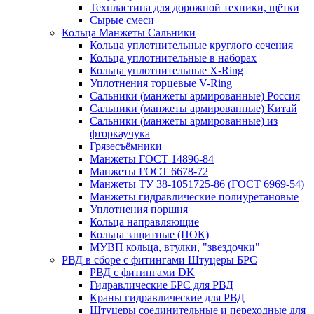
Техпластина для дорожной техники, щётки
Сырые смеси
Кольца Манжеты Сальники
Кольца уплотнительные круглого сечения
Кольца уплотнительные в наборах
Кольца уплотнительные Х-Ring
Уплотнения торцевые V-Ring
Сальники (манжеты армированные) Россия
Сальники (манжеты армированные) Китай
Сальники (манжеты армированные) из
фторкаучука
Грязесъёмники
Манжеты ГОСТ 14896-84
Манжеты ГОСТ 6678-72
Манжеты ТУ 38-1051725-86 (ГОСТ 6969-54)
Манжеты гидравлические полиуретановые
Уплотнения поршня
Кольца направляющие
Кольца защитные (ПОК)
МУВП кольца, втулки, "звездочки"
РВД в сборе с фитингами Штуцеры БРС
РВД с фитингами DK
Гидравлические БРС для РВД
Краны гидравлические для РВД
Штуцеры соединительные и переходные для