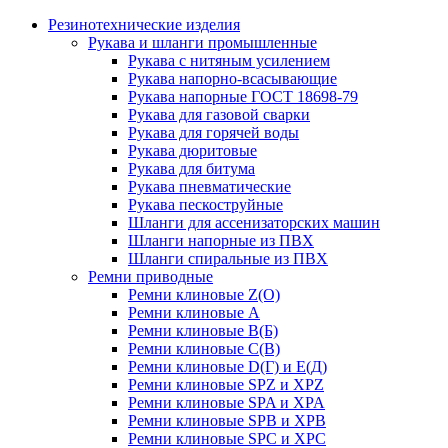
Резинотехнические изделия
Рукава и шланги промышленные
Рукава с нитяным усилением
Рукава напорно-всасывающие
Рукава напорные ГОСТ 18698-79
Рукава для газовой сварки
Рукава для горячей воды
Рукава дюритовые
Рукава для битума
Рукава пневматические
Рукава пескоструйные
Шланги для ассенизаторских машин
Шланги напорные из ПВХ
Шланги спиральные из ПВХ
Ремни приводные
Ремни клиновые Z(О)
Ремни клиновые А
Ремни клиновые В(Б)
Ремни клиновые С(В)
Ремни клиновые D(Г) и Е(Д)
Ремни клиновые SPZ и XPZ
Ремни клиновые SPA и XPA
Ремни клиновые SPB и XPB
Ремни клиновые SPC и XPC