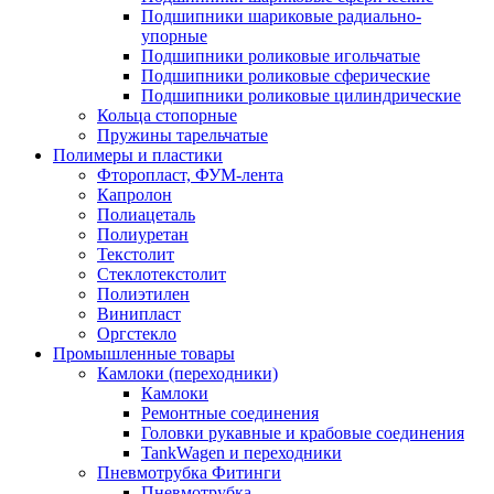
Подшипники шариковые радиально-
упорные
Подшипники роликовые игольчатые
Подшипники роликовые сферические
Подшипники роликовые цилиндрические
Кольца стопорные
Пружины тарельчатые
Полимеры и пластики
Фторопласт, ФУМ-лента
Капролон
Полиацеталь
Полиуретан
Текстолит
Стеклотекстолит
Полиэтилен
Винипласт
Оргстекло
Промышленные товары
Камлоки (переходники)
Камлоки
Ремонтные соединения
Головки рукавные и крабовые соединения
TankWagen и переходники
Пневмотрубка Фитинги
Пневмотрубка