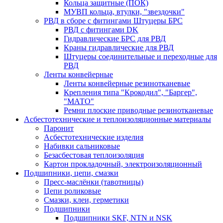
Кольца защитные (ПОК)
МУВП кольца, втулки, "звездочки"
РВД в сборе с фитингами Штуцеры БРС
РВД с фитингами DK
Гидравлические БРС для РВД
Краны гидравлические для РВД
Штуцеры соединительные и переходные для
РВД
Ленты конвейерные
Ленты конвейерные резинотканевые
Крепления типа "Крокодил", "Баргер",
"МАТО"
Ремни плоские приводные резинотканевые
Асбестотехнические и теплоизоляционные материалы
Паронит
Асбестотехнические изделия
Набивки сальниковые
Безасбестовая теплоизоляция
Картон прокладочный, электроизоляционный
Подшипники, цепи, смазки
Пресс-маслёнки (тавотницы)
Цепи роликовые
Смазки, клеи, герметики
Подшипники
Подшипники SKF, NTN и NSK