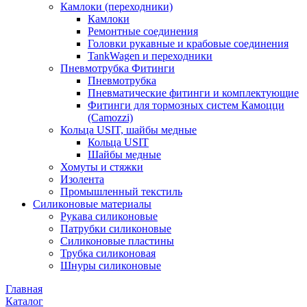
Камлоки (переходники)
Камлоки
Ремонтные соединения
Головки рукавные и крабовые соединения
TankWagen и переходники
Пневмотрубка Фитинги
Пневмотрубка
Пневматические фитинги и комплектующие
Фитинги для тормозных систем Камоцци
(Camozzi)
Кольца USIT, шайбы медные
Кольца USIT
Шайбы медные
Хомуты и стяжки
Изолента
Промышленный текстиль
Силиконовые материалы
Рукава силиконовые
Патрубки силиконовые
Силиконовые пластины
Трубка силиконовая
Шнуры силиконовые
Главная
Каталог