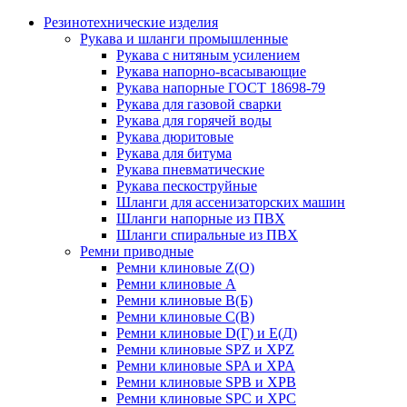
Резинотехнические изделия
Рукава и шланги промышленные
Рукава с нитяным усилением
Рукава напорно-всасывающие
Рукава напорные ГОСТ 18698-79
Рукава для газовой сварки
Рукава для горячей воды
Рукава дюритовые
Рукава для битума
Рукава пневматические
Рукава пескоструйные
Шланги для ассенизаторских машин
Шланги напорные из ПВХ
Шланги спиральные из ПВХ
Ремни приводные
Ремни клиновые Z(О)
Ремни клиновые А
Ремни клиновые В(Б)
Ремни клиновые С(В)
Ремни клиновые D(Г) и Е(Д)
Ремни клиновые SPZ и XPZ
Ремни клиновые SPA и XPA
Ремни клиновые SPB и XPB
Ремни клиновые SPC и XPC