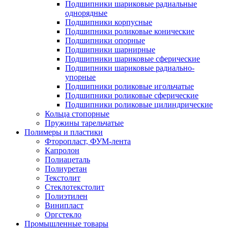
Подшипники шариковые радиальные
однорядные
Подшипники корпусные
Подшипники роликовые конические
Подшипники опорные
Подшипники шарнирные
Подшипники шариковые сферические
Подшипники шариковые радиально-
упорные
Подшипники роликовые игольчатые
Подшипники роликовые сферические
Подшипники роликовые цилиндрические
Кольца стопорные
Пружины тарельчатые
Полимеры и пластики
Фторопласт, ФУМ-лента
Капролон
Полиацеталь
Полиуретан
Текстолит
Стеклотекстолит
Полиэтилен
Винипласт
Оргстекло
Промышленные товары