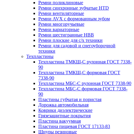
Ремни поликлиновые
Ремни синхронные зубчатые HTD
Ремни вентиляторные
Ремни AVX с формованным зубом
Ремни многоручьевые
Ремни вариаторные
Ремни шестигранные HBB
Ремни плоские для с/х техники
Ремни для садовой и снегоуборочной
техники
Техпластины
Техпластина ТМКЩ-С рулонная ГОСТ 7338-
90
Техпластина ТМКЩ-С формовая ГОСТ
7338-90
Техпластина МБС-С рулонная ГОСТ 7338-90
Техпластина МБС-С формовая ГОСТ 7338-
90
Пластины губчатая и пористая
Дорожка автомобильная
Коврики диэлектрические
Грязезащитные покрытия
Пластина вакуумная
Пластина пищевая ГОСТ 17133-83
Шнуры резиновые