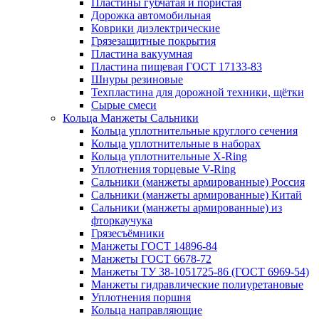
Пластины губчатая и пористая
Дорожка автомобильная
Коврики диэлектрические
Грязезащитные покрытия
Пластина вакуумная
Пластина пищевая ГОСТ 17133-83
Шнуры резиновые
Техпластина для дорожной техники, щётки
Сырые смеси
Кольца Манжеты Сальники
Кольца уплотнительные круглого сечения
Кольца уплотнительные в наборах
Кольца уплотнительные Х-Ring
Уплотнения торцевые V-Ring
Сальники (манжеты армированные) Россия
Сальники (манжеты армированные) Китай
Сальники (манжеты армированные) из
фторкаучука
Грязесъёмники
Манжеты ГОСТ 14896-84
Манжеты ГОСТ 6678-72
Манжеты ТУ 38-1051725-86 (ГОСТ 6969-54)
Манжеты гидравлические полиуретановые
Уплотнения поршня
Кольца направляющие