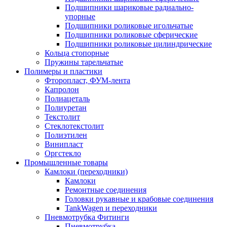
Подшипники шариковые радиально-
упорные
Подшипники роликовые игольчатые
Подшипники роликовые сферические
Подшипники роликовые цилиндрические
Кольца стопорные
Пружины тарельчатые
Полимеры и пластики
Фторопласт, ФУМ-лента
Капролон
Полиацеталь
Полиуретан
Текстолит
Стеклотекстолит
Полиэтилен
Винипласт
Оргстекло
Промышленные товары
Камлоки (переходники)
Камлоки
Ремонтные соединения
Головки рукавные и крабовые соединения
TankWagen и переходники
Пневмотрубка Фитинги
Пневмотрубка