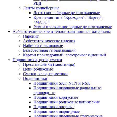
РВД
Ленты конвейерные
Ленты конвейерные резинотканевые
Крепления типа "Крокодил", "Баргер",
"МАТО"
Ремни плоские приводные резинотканевые
Асбестотехнические и теплоизоляционные материалы
Паронит
Асбестотехнические изделия
Набивки сальниковые
Безасбестовая теплоизоляция
Картон прокладочный, электроизоляционный
Подшипники, цепи, смазки
Пресс-маслёнки (тавотницы)
Цепи роликовые
Смазки, клеи, герметики
Подшипники
Подшипники SKF, NTN и NSK
Подшипники шариковые радиальные
однорядные
Подшипники корпусные
Подшипники роликовые конические
Подшипники опорные
Подшипники шарнирные
Подшипники шариковые сферические