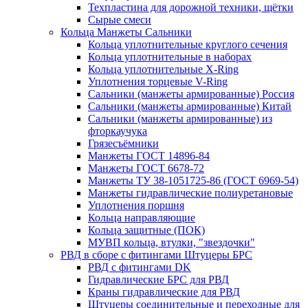
Техпластина для дорожной техники, щётки
Сырые смеси
Кольца Манжеты Сальники
Кольца уплотнительные круглого сечения
Кольца уплотнительные в наборах
Кольца уплотнительные Х-Ring
Уплотнения торцевые V-Ring
Сальники (манжеты армированные) Россия
Сальники (манжеты армированные) Китай
Сальники (манжеты армированные) из
фторкаучука
Грязесъёмники
Манжеты ГОСТ 14896-84
Манжеты ГОСТ 6678-72
Манжеты ТУ 38-1051725-86 (ГОСТ 6969-54)
Манжеты гидравлические полиуретановые
Уплотнения поршня
Кольца направляющие
Кольца защитные (ПОК)
МУВП кольца, втулки, "звездочки"
РВД в сборе с фитингами Штуцеры БРС
РВД с фитингами DK
Гидравлические БРС для РВД
Краны гидравлические для РВД
Штуцеры соединительные и переходные для