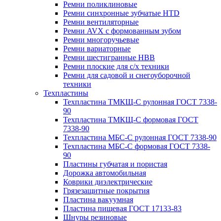
Ремни поликлиновые
Ремни синхронные зубчатые HTD
Ремни вентиляторные
Ремни AVX с формованным зубом
Ремни многоручьевые
Ремни вариаторные
Ремни шестигранные HBB
Ремни плоские для с/х техники
Ремни для садовой и снегоуборочной
техники
Техпластины
Техпластина ТМКЩ-С рулонная ГОСТ 7338-
90
Техпластина ТМКЩ-С формовая ГОСТ
7338-90
Техпластина МБС-С рулонная ГОСТ 7338-90
Техпластина МБС-С формовая ГОСТ 7338-
90
Пластины губчатая и пористая
Дорожка автомобильная
Коврики диэлектрические
Грязезащитные покрытия
Пластина вакуумная
Пластина пищевая ГОСТ 17133-83
Шнуры резиновые