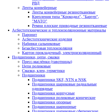
РВД
Ленты конвейерные
Ленты конвейерные резинотканевые
Крепления типа "Крокодил", "Баргер",
"МАТО"
Ремни плоские приводные резинотканевые
Асбестотехнические и теплоизоляционные материалы
Паронит
Асбестотехнические изделия
Набивки сальниковые
Безасбестовая теплоизоляция
Картон прокладочный, электроизоляционный
Подшипники, цепи, смазки
Пресс-маслёнки (тавотницы)
Цепи роликовые
Смазки, клеи, герметики
Подшипники
Подшипники SKF, NTN и NSK
Подшипники шариковые радиальные
однорядные
Подшипники корпусные
Подшипники роликовые конические
Подшипники опорные
Подшипники шарнирные
Подшипники шариковые сферические