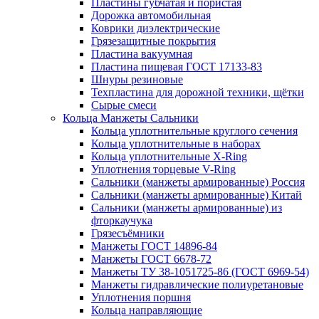
Пластины губчатая и пористая
Дорожка автомобильная
Коврики диэлектрические
Грязезащитные покрытия
Пластина вакуумная
Пластина пищевая ГОСТ 17133-83
Шнуры резиновые
Техпластина для дорожной техники, щётки
Сырые смеси
Кольца Манжеты Сальники
Кольца уплотнительные круглого сечения
Кольца уплотнительные в наборах
Кольца уплотнительные Х-Ring
Уплотнения торцевые V-Ring
Сальники (манжеты армированные) Россия
Сальники (манжеты армированные) Китай
Сальники (манжеты армированные) из
фторкаучука
Грязесъёмники
Манжеты ГОСТ 14896-84
Манжеты ГОСТ 6678-72
Манжеты ТУ 38-1051725-86 (ГОСТ 6969-54)
Манжеты гидравлические полиуретановые
Уплотнения поршня
Кольца направляющие