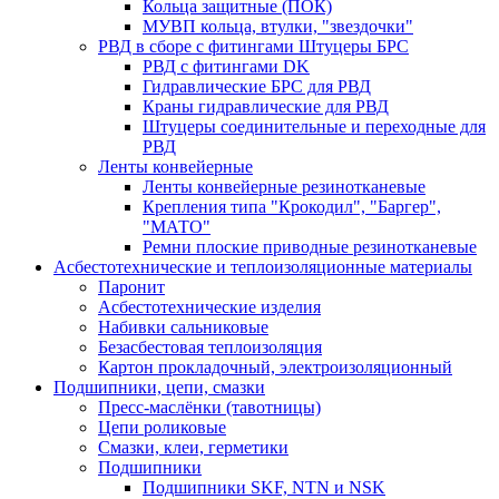
Кольца защитные (ПОК)
МУВП кольца, втулки, "звездочки"
РВД в сборе с фитингами Штуцеры БРС
РВД с фитингами DK
Гидравлические БРС для РВД
Краны гидравлические для РВД
Штуцеры соединительные и переходные для
РВД
Ленты конвейерные
Ленты конвейерные резинотканевые
Крепления типа "Крокодил", "Баргер",
"МАТО"
Ремни плоские приводные резинотканевые
Асбестотехнические и теплоизоляционные материалы
Паронит
Асбестотехнические изделия
Набивки сальниковые
Безасбестовая теплоизоляция
Картон прокладочный, электроизоляционный
Подшипники, цепи, смазки
Пресс-маслёнки (тавотницы)
Цепи роликовые
Смазки, клеи, герметики
Подшипники
Подшипники SKF, NTN и NSK