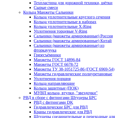
Техпластина для дорожной техники, щётки
Сырые смеси
Кольца Манжеты Сальники
Кольца уплотнительные круглого сечения
Кольца уплотнительные в наборах
Кольца уплотнительные Х-Ring
Уплотнения торцевые V-Ring
Сальники (манжеты армированные) Россия
Сальники (манжеты армированные) Китай
Сальники (манжеты армированные) из
фторкаучука
Грязесъёмники
Манжеты ГОСТ 14896-84
Манжеты ГОСТ 6678-72
Манжеты ТУ 38-1051725-86 (ГОСТ 6969-54)
Манжеты гидравлические полиуретановые
Уплотнения поршня
Кольца направляющие
Кольца защитные (ПОК)
МУВП кольца, втулки, "звездочки"
РВД в сборе с фитингами Штуцеры БРС
РВД с фитингами DK
Гидравлические БРС для РВД
Краны гидравлические для РВД
Штуцеры соединительные и переходные для