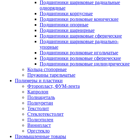
Подшипники шариковые радиальные
однорядные
Подшипники корпусные
Подшипники роликовые конические
Подшипники опорные
Подшипники шарнирные
Подшипники шариковые сферические
Подшипники шариковые радиально-
упорные
Подшипники роликовые игольчатые
Подшипники роликовые сферические
Подшипники роликовые цилиндрические
Кольца стопорные
Пружины тарельчатые
Полимеры и пластики
Фторопласт, ФУМ-лента
Капролон
Полиацеталь
Полиуретан
Текстолит
Стеклотекстолит
Полиэтилен
Винипласт
Оргстекло
Промышленные товары