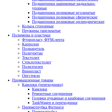
Подшипники шариковые радиально-
упорные
Подшипники роликовые игольчатые
Подшипники роликовые сферические
Подшипники роликовые цилиндрические
Кольца стопорные
Пружины тарельчатые
Полимеры и пластики
Фторопласт, ФУМ-лента
Капролон
Полиацеталь
Полиуретан
Текстолит
Стеклотекстолит
Полиэтилен
Винипласт
Оргстекло
Промышленные товары
Камлоки (переходники)
Камлоки
Ремонтные соединения
Головки рукавные и крабовые соединения
TankWagen и переходники
Пневмотрубка Фитинги
Пневмотрубка