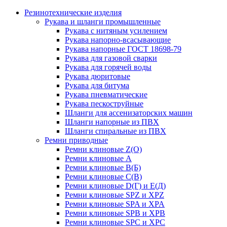
Резинотехнические изделия
Рукава и шланги промышленные
Рукава с нитяным усилением
Рукава напорно-всасывающие
Рукава напорные ГОСТ 18698-79
Рукава для газовой сварки
Рукава для горячей воды
Рукава дюритовые
Рукава для битума
Рукава пневматические
Рукава пескоструйные
Шланги для ассенизаторских машин
Шланги напорные из ПВХ
Шланги спиральные из ПВХ
Ремни приводные
Ремни клиновые Z(О)
Ремни клиновые А
Ремни клиновые В(Б)
Ремни клиновые С(В)
Ремни клиновые D(Г) и Е(Д)
Ремни клиновые SPZ и XPZ
Ремни клиновые SPA и XPA
Ремни клиновые SPB и XPB
Ремни клиновые SPC и XPC