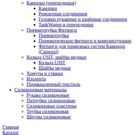
Камлоки (переходники)
Камлоки
Ремонтные соединения
Головки рукавные и крабовые соединения
TankWagen и переходники
Пневмотрубка Фитинги
Пневмотрубка
Пневматические фитинги и комплектующие
Фитинги для тормозных систем Камоцци
(Camozzi)
Кольца USIT, шайбы медные
Кольца USIT
Шайбы медные
Хомуты и стяжки
Изолента
Промышленный текстиль
Силиконовые материалы
Рукава силиконовые
Патрубки силиконовые
Силиконовые пластины
Трубка силиконовая
Шнуры силиконовые
Главная
Каталог