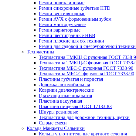
Ремни поликлиновые
Ремни синхронные зубчатые HTD
Ремни вентиляторные
Ремни AVX с формованным зубом
Ремни многоручьевые
Ремни вариаторные
Ремни шестигранные HBB
Ремни плоские для с/х техники
Ремни для садовой и снегоуборочной техники
Техпластины
Техпластина ТМКЩ-С рулонная ГОСТ 7338-9
Техпластина ТМКЩ-С формовая ГОСТ 7338-
Техпластина МБС-С рулонная ГОСТ 7338-90
Техпластина МБС-С формовая ГОСТ 7338-90
Пластины губчатая и пористая
Дорожка автомобильная
Коврики диэлектрические
Грязезащитные покрытия
Пластина вакуумная
Пластина пищевая ГОСТ 17133-83
Шнуры резиновые
Техпластина для дорожной техники, щётки
Сырые смеси
Кольца Манжеты Сальники
Кольца уплотнительные круглого сечения