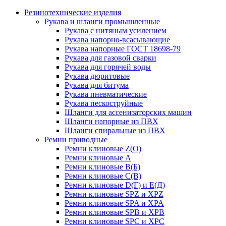
Резинотехнические изделия
Рукава и шланги промышленные
Рукава с нитяным усилением
Рукава напорно-всасывающие
Рукава напорные ГОСТ 18698-79
Рукава для газовой сварки
Рукава для горячей воды
Рукава дюритовые
Рукава для битума
Рукава пневматические
Рукава пескоструйные
Шланги для ассенизаторских машин
Шланги напорные из ПВХ
Шланги спиральные из ПВХ
Ремни приводные
Ремни клиновые Z(О)
Ремни клиновые А
Ремни клиновые В(Б)
Ремни клиновые С(В)
Ремни клиновые D(Г) и Е(Д)
Ремни клиновые SPZ и XPZ
Ремни клиновые SPA и XPA
Ремни клиновые SPB и XPB
Ремни клиновые SPC и XPC