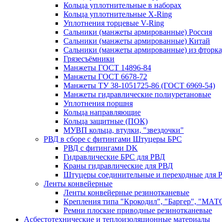
Кольца уплотнительные в наборах
Кольца уплотнительные Х-Ring
Уплотнения торцевые V-Ring
Сальники (манжеты армированные) Россия
Сальники (манжеты армированные) Китай
Сальники (манжеты армированные) из фторка
Грязесъёмники
Манжеты ГОСТ 14896-84
Манжеты ГОСТ 6678-72
Манжеты ТУ 38-1051725-86 (ГОСТ 6969-54)
Манжеты гидравлические полиуретановые
Уплотнения поршня
Кольца направляющие
Кольца защитные (ПОК)
МУВП кольца, втулки, "звездочки"
РВД в сборе с фитингами Штуцеры БРС
РВД с фитингами DK
Гидравлические БРС для РВД
Краны гидравлические для РВД
Штуцеры соединительные и переходные для 
Ленты конвейерные
Ленты конвейерные резинотканевые
Крепления типа "Крокодил", "Баргер", "МАТ
Ремни плоские приводные резинотканевые
Асбестотехнические и теплоизоляционные материалы