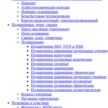
Паронит
Асбестотехнические изделия
Набивки сальниковые
Безасбестовая теплоизоляция
Картон прокладочный, электроизоляционный
Подшипники, цепи, смазки
Пресс-маслёнки (тавотницы)
Цепи роликовые
Смазки, клеи, герметики
Подшипники
Подшипники SKF, NTN и NSK
Подшипники шариковые радиальные одноря
Подшипники корпусные
Подшипники роликовые конические
Подшипники опорные
Подшипники шарнирные
Подшипники шариковые сферические
Подшипники шариковые радиально-упорные
Подшипники роликовые игольчатые
Подшипники роликовые сферические
Подшипники роликовые цилиндрические
Кольца стопорные
Пружины тарельчатые
Полимеры и пластики
Фторопласт, ФУМ-лента