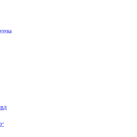
учука
РВД
О"