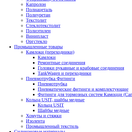
Капролон
Полиацеталь
Полиуретан
Текстолит
Стеклотекстолит
Полиэтилен
Винипласт
Оргстекло
Промышленные товары
Камлоки (переходники)
Камлоки
Ремонтные соединения
Головки рукавные и крабовые соединения
TankWagen и переходники
Пневмотрубка Фитинги
Пневмотрубка
Пневматические фитинги и комплектующие
Фитинги для тормозных систем Камоцци (Cam
Кольца USIT, шайбы медные
Кольца USIT
Шайбы медные
Хомуты и стяжки
Изолента
Промышленный текстиль
Силиконовые материалы