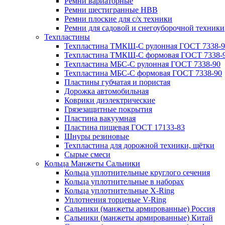
Ремни вариаторные
Ремни шестигранные HBB
Ремни плоские для с/х техники
Ремни для садовой и снегоуборочной техники
Техпластины
Техпластина ТМКЩ-С рулонная ГОСТ 7338-9
Техпластина ТМКЩ-С формовая ГОСТ 7338-
Техпластина МБС-С рулонная ГОСТ 7338-90
Техпластина МБС-С формовая ГОСТ 7338-90
Пластины губчатая и пористая
Дорожка автомобильная
Коврики диэлектрические
Грязезащитные покрытия
Пластина вакуумная
Пластина пищевая ГОСТ 17133-83
Шнуры резиновые
Техпластина для дорожной техники, щётки
Сырые смеси
Кольца Манжеты Сальники
Кольца уплотнительные круглого сечения
Кольца уплотнительные в наборах
Кольца уплотнительные Х-Ring
Уплотнения торцевые V-Ring
Сальники (манжеты армированные) Россия
Сальники (манжеты армированные) Китай