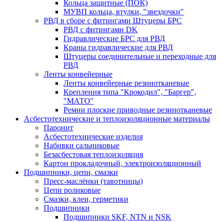
Кольца защитные (ПОК)
МУВП кольца, втулки, "звездочки"
РВД в сборе с фитингами Штуцеры БРС
РВД с фитингами DK
Гидравлические БРС для РВД
Краны гидравлические для РВД
Штуцеры соединительные и переходные для
РВД
Ленты конвейерные
Ленты конвейерные резинотканевые
Крепления типа "Крокодил", "Баргер",
"МАТО"
Ремни плоские приводные резинотканевые
Асбестотехнические и теплоизоляционные материалы
Паронит
Асбестотехнические изделия
Набивки сальниковые
Безасбестовая теплоизоляция
Картон прокладочный, электроизоляционный
Подшипники, цепи, смазки
Пресс-маслёнки (тавотницы)
Цепи роликовые
Смазки, клеи, герметики
Подшипники
Подшипники SKF, NTN и NSK