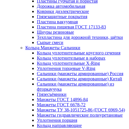
Пластины губчатая и пористая
Дорожка автомобильная
Коврики диэлектрические
Грязезащитные покрытия
Пластина вакуумная
Пластина пищевая ГОСТ 17133-83
Шнуры резиновые
Техпластина для дорожной техники, щётки
Сырые смеси
Кольца Манжеты Сальники
Кольца уплотнительные круглого сечения
Кольца уплотнительные в наборах
Кольца уплотнительные Х-Ring
Уплотнения торцевые V-Ring
Сальники (манжеты армированные) Россия
Сальники (манжеты армированные) Китай
Сальники (манжеты армированные) из
фторкаучука
Грязесъёмники
Манжеты ГОСТ 14896-84
Манжеты ГОСТ 6678-72
Манжеты ТУ 38-1051725-86 (ГОСТ 6969-54)
Манжеты гидравлические полиуретановые
Уплотнения поршня
Кольца направляющие