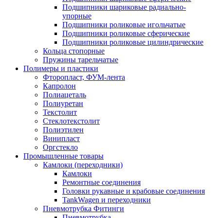
Подшипники шариковые радиально-
упорные
Подшипники роликовые игольчатые
Подшипники роликовые сферические
Подшипники роликовые цилиндрические
Кольца стопорные
Пружины тарельчатые
Полимеры и пластики
Фторопласт, ФУМ-лента
Капролон
Полиацеталь
Полиуретан
Текстолит
Стеклотекстолит
Полиэтилен
Винипласт
Оргстекло
Промышленные товары
Камлоки (переходники)
Камлоки
Ремонтные соединения
Головки рукавные и крабовые соединения
TankWagen и переходники
Пневмотрубка Фитинги
Пневмотрубка