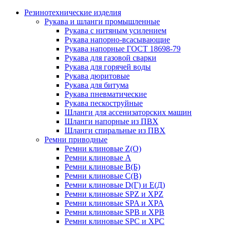
Резинотехнические изделия
Рукава и шланги промышленные
Рукава с нитяным усилением
Рукава напорно-всасывающие
Рукава напорные ГОСТ 18698-79
Рукава для газовой сварки
Рукава для горячей воды
Рукава дюритовые
Рукава для битума
Рукава пневматические
Рукава пескоструйные
Шланги для ассенизаторских машин
Шланги напорные из ПВХ
Шланги спиральные из ПВХ
Ремни приводные
Ремни клиновые Z(О)
Ремни клиновые А
Ремни клиновые В(Б)
Ремни клиновые С(В)
Ремни клиновые D(Г) и Е(Д)
Ремни клиновые SPZ и XPZ
Ремни клиновые SPA и XPA
Ремни клиновые SPB и XPB
Ремни клиновые SPC и XPC