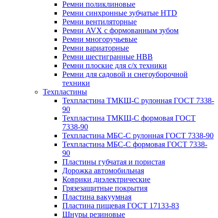
Ремни поликлиновые
Ремни синхронные зубчатые HTD
Ремни вентиляторные
Ремни AVX с формованным зубом
Ремни многоручьевые
Ремни вариаторные
Ремни шестигранные HBB
Ремни плоские для с/х техники
Ремни для садовой и снегоуборочной
техники
Техпластины
Техпластина ТМКЩ-С рулонная ГОСТ 7338-
90
Техпластина ТМКЩ-С формовая ГОСТ
7338-90
Техпластина МБС-С рулонная ГОСТ 7338-90
Техпластина МБС-С формовая ГОСТ 7338-
90
Пластины губчатая и пористая
Дорожка автомобильная
Коврики диэлектрические
Грязезащитные покрытия
Пластина вакуумная
Пластина пищевая ГОСТ 17133-83
Шнуры резиновые