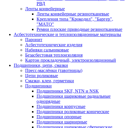
РВД
Ленты конвейерные
Ленты конвейерные резинотканевые
Крепления типа "Крокодил", "Баргер",
"МАТО"
Ремни плоские приводные резинотканевые
Асбестотехнические и теплоизоляционные материалы
Паронит
Асбестотехнические изделия
Набивки сальниковые
Безасбестовая теплоизоляция
Картон прокладочный, электроизоляционный
Подшипники, цепи, смазки
Пресс-маслёнки (тавотницы)
Цепи роликовые
Смазки, клеи, герметики
Подшипники
Подшипники SKF, NTN и NSK
Подшипники шариковые радиальные
однорядные
Подшипники корпусные
Подшипники роликовые конические
Подшипники опорные
Подшипники шарнирные
Подшипники шариковые сферические