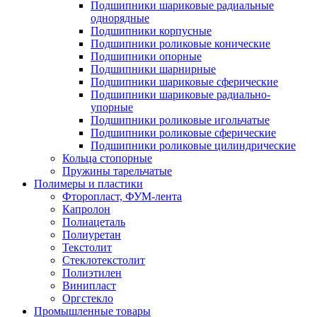
Подшипники шариковые радиальные
однорядные
Подшипники корпусные
Подшипники роликовые конические
Подшипники опорные
Подшипники шарнирные
Подшипники шариковые сферические
Подшипники шариковые радиально-
упорные
Подшипники роликовые игольчатые
Подшипники роликовые сферические
Подшипники роликовые цилиндрические
Кольца стопорные
Пружины тарельчатые
Полимеры и пластики
Фторопласт, ФУМ-лента
Капролон
Полиацеталь
Полиуретан
Текстолит
Стеклотекстолит
Полиэтилен
Винипласт
Оргстекло
Промышленные товары