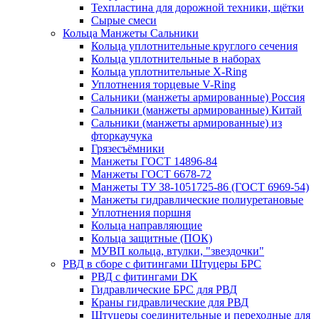
Техпластина для дорожной техники, щётки
Сырые смеси
Кольца Манжеты Сальники
Кольца уплотнительные круглого сечения
Кольца уплотнительные в наборах
Кольца уплотнительные Х-Ring
Уплотнения торцевые V-Ring
Сальники (манжеты армированные) Россия
Сальники (манжеты армированные) Китай
Сальники (манжеты армированные) из
фторкаучука
Грязесъёмники
Манжеты ГОСТ 14896-84
Манжеты ГОСТ 6678-72
Манжеты ТУ 38-1051725-86 (ГОСТ 6969-54)
Манжеты гидравлические полиуретановые
Уплотнения поршня
Кольца направляющие
Кольца защитные (ПОК)
МУВП кольца, втулки, "звездочки"
РВД в сборе с фитингами Штуцеры БРС
РВД с фитингами DK
Гидравлические БРС для РВД
Краны гидравлические для РВД
Штуцеры соединительные и переходные для