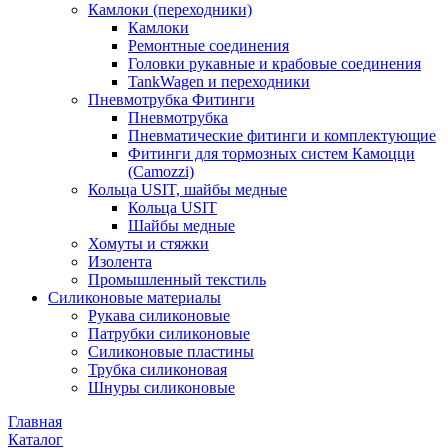
Камлоки (переходники)
Камлоки
Ремонтные соединения
Головки рукавные и крабовые соединения
TankWagen и переходники
Пневмотрубка Фитинги
Пневмотрубка
Пневматические фитинги и комплектующие
Фитинги для тормозных систем Камоцци
(Camozzi)
Кольца USIT, шайбы медные
Кольца USIT
Шайбы медные
Хомуты и стяжки
Изолента
Промышленный текстиль
Силиконовые материалы
Рукава силиконовые
Патрубки силиконовые
Силиконовые пластины
Трубка силиконовая
Шнуры силиконовые
Главная
Каталог