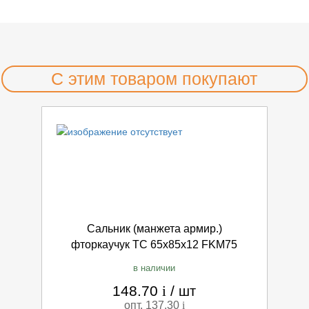
С этим товаром покупают
Сальник (манжета армир.)
фторкаучук TC 65х85х12 FKM75
в наличии
148.70
i
/
шт
опт. 137.30
i