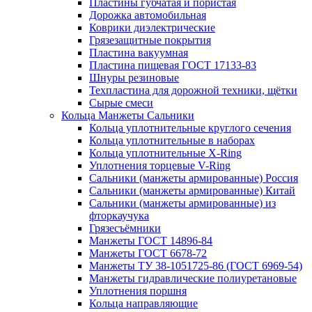
Пластины губчатая и пористая
Дорожка автомобильная
Коврики диэлектрические
Грязезащитные покрытия
Пластина вакуумная
Пластина пищевая ГОСТ 17133-83
Шнуры резиновые
Техпластина для дорожной техники, щётки
Сырые смеси
Кольца Манжеты Сальники
Кольца уплотнительные круглого сечения
Кольца уплотнительные в наборах
Кольца уплотнительные Х-Ring
Уплотнения торцевые V-Ring
Сальники (манжеты армированные) Россия
Сальники (манжеты армированные) Китай
Сальники (манжеты армированные) из
фторкаучука
Грязесъёмники
Манжеты ГОСТ 14896-84
Манжеты ГОСТ 6678-72
Манжеты ТУ 38-1051725-86 (ГОСТ 6969-54)
Манжеты гидравлические полиуретановые
Уплотнения поршня
Кольца направляющие