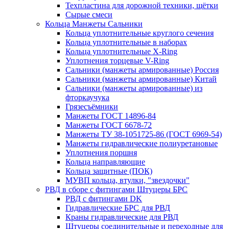
Техпластина для дорожной техники, щётки
Сырые смеси
Кольца Манжеты Сальники
Кольца уплотнительные круглого сечения
Кольца уплотнительные в наборах
Кольца уплотнительные Х-Ring
Уплотнения торцевые V-Ring
Сальники (манжеты армированные) Россия
Сальники (манжеты армированные) Китай
Сальники (манжеты армированные) из
фторкаучука
Грязесъёмники
Манжеты ГОСТ 14896-84
Манжеты ГОСТ 6678-72
Манжеты ТУ 38-1051725-86 (ГОСТ 6969-54)
Манжеты гидравлические полиуретановые
Уплотнения поршня
Кольца направляющие
Кольца защитные (ПОК)
МУВП кольца, втулки, "звездочки"
РВД в сборе с фитингами Штуцеры БРС
РВД с фитингами DK
Гидравлические БРС для РВД
Краны гидравлические для РВД
Штуцеры соединительные и переходные для