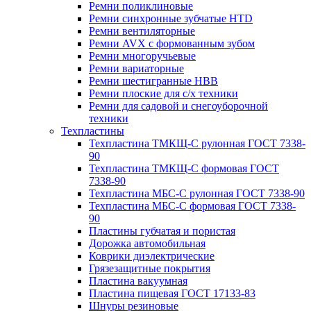
Ремни поликлиновые
Ремни синхронные зубчатые HTD
Ремни вентиляторные
Ремни AVX с формованным зубом
Ремни многоручьевые
Ремни вариаторные
Ремни шестигранные HBB
Ремни плоские для с/х техники
Ремни для садовой и снегоуборочной
техники
Техпластины
Техпластина ТМКЩ-С рулонная ГОСТ 7338-
90
Техпластина ТМКЩ-С формовая ГОСТ
7338-90
Техпластина МБС-С рулонная ГОСТ 7338-90
Техпластина МБС-С формовая ГОСТ 7338-
90
Пластины губчатая и пористая
Дорожка автомобильная
Коврики диэлектрические
Грязезащитные покрытия
Пластина вакуумная
Пластина пищевая ГОСТ 17133-83
Шнуры резиновые