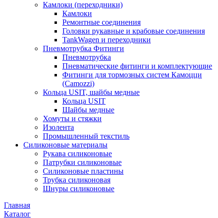
Камлоки (переходники)
Камлоки
Ремонтные соединения
Головки рукавные и крабовые соединения
TankWagen и переходники
Пневмотрубка Фитинги
Пневмотрубка
Пневматические фитинги и комплектующие
Фитинги для тормозных систем Камоцци
(Camozzi)
Кольца USIT, шайбы медные
Кольца USIT
Шайбы медные
Хомуты и стяжки
Изолента
Промышленный текстиль
Силиконовые материалы
Рукава силиконовые
Патрубки силиконовые
Силиконовые пластины
Трубка силиконовая
Шнуры силиконовые
Главная
Каталог