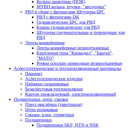
Кольца защитные (ПОК)
МУВП кольца, втулки, "звездочки"
РВД в сборе с фитингами Штуцеры БРС
РВД с фитингами DK
Гидравлические БРС для РВД
Краны гидравлические для РВД
Штуцеры соединительные и переходные для
РВД
Ленты конвейерные
Ленты конвейерные резинотканевые
Крепления типа "Крокодил", "Баргер",
"МАТО"
Ремни плоские приводные резинотканевые
Асбестотехнические и теплоизоляционные материалы
Паронит
Асбестотехнические изделия
Набивки сальниковые
Безасбестовая теплоизоляция
Картон прокладочный, электроизоляционный
Подшипники, цепи, смазки
Пресс-маслёнки (тавотницы)
Цепи роликовые
Смазки, клеи, герметики
Подшипники
Подшипники SKF, NTN и NSK