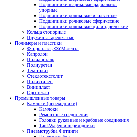
Подшипники шариковые радиально-
упорные
Подшипники роликовые игольчатые
Подшипники роликовые сферические
Подшипники роликовые цилиндрические
Кольца стопорные
Пружины тарельчатые
Полимеры и пластики
Фторопласт, ФУМ-лента
Капролон
Полиацеталь
Полиуретан
Текстолит
Стеклотекстолит
Полиэтилен
Винипласт
Оргстекло
Промышленные товары
Камлоки (переходники)
Камлоки
Ремонтные соединения
Головки рукавные и крабовые соединения
TankWagen и переходники
Пневмотрубка Фитинги
Пневмотрубка