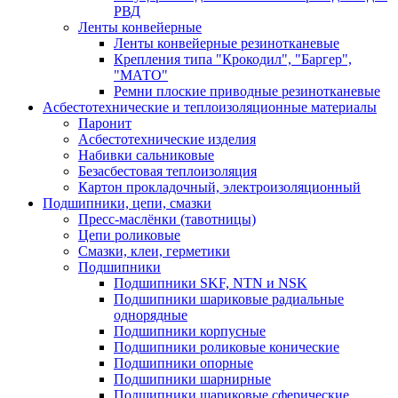
РВД
Ленты конвейерные
Ленты конвейерные резинотканевые
Крепления типа "Крокодил", "Баргер",
"МАТО"
Ремни плоские приводные резинотканевые
Асбестотехнические и теплоизоляционные материалы
Паронит
Асбестотехнические изделия
Набивки сальниковые
Безасбестовая теплоизоляция
Картон прокладочный, электроизоляционный
Подшипники, цепи, смазки
Пресс-маслёнки (тавотницы)
Цепи роликовые
Смазки, клеи, герметики
Подшипники
Подшипники SKF, NTN и NSK
Подшипники шариковые радиальные
однорядные
Подшипники корпусные
Подшипники роликовые конические
Подшипники опорные
Подшипники шарнирные
Подшипники шариковые сферические