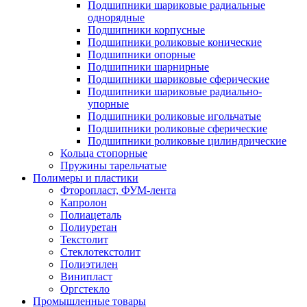
Подшипники шариковые радиальные
однорядные
Подшипники корпусные
Подшипники роликовые конические
Подшипники опорные
Подшипники шарнирные
Подшипники шариковые сферические
Подшипники шариковые радиально-
упорные
Подшипники роликовые игольчатые
Подшипники роликовые сферические
Подшипники роликовые цилиндрические
Кольца стопорные
Пружины тарельчатые
Полимеры и пластики
Фторопласт, ФУМ-лента
Капролон
Полиацеталь
Полиуретан
Текстолит
Стеклотекстолит
Полиэтилен
Винипласт
Оргстекло
Промышленные товары