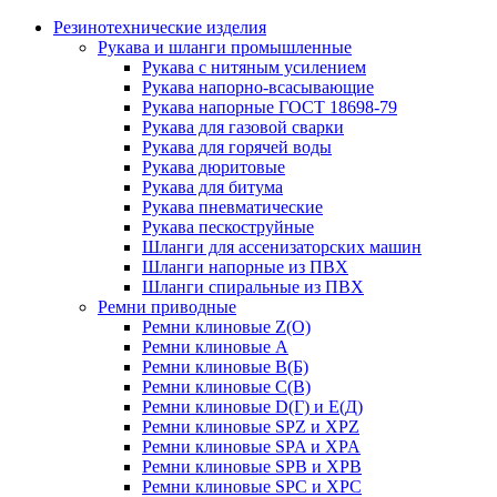
Резинотехнические изделия
Рукава и шланги промышленные
Рукава с нитяным усилением
Рукава напорно-всасывающие
Рукава напорные ГОСТ 18698-79
Рукава для газовой сварки
Рукава для горячей воды
Рукава дюритовые
Рукава для битума
Рукава пневматические
Рукава пескоструйные
Шланги для ассенизаторских машин
Шланги напорные из ПВХ
Шланги спиральные из ПВХ
Ремни приводные
Ремни клиновые Z(О)
Ремни клиновые А
Ремни клиновые В(Б)
Ремни клиновые С(В)
Ремни клиновые D(Г) и Е(Д)
Ремни клиновые SPZ и XPZ
Ремни клиновые SPA и XPA
Ремни клиновые SPB и XPB
Ремни клиновые SPC и XPC