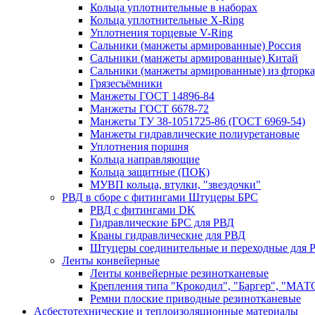
Кольца уплотнительные в наборах
Кольца уплотнительные Х-Ring
Уплотнения торцевые V-Ring
Сальники (манжеты армированные) Россия
Сальники (манжеты армированные) Китай
Сальники (манжеты армированные) из фторка
Грязесъёмники
Манжеты ГОСТ 14896-84
Манжеты ГОСТ 6678-72
Манжеты ТУ 38-1051725-86 (ГОСТ 6969-54)
Манжеты гидравлические полиуретановые
Уплотнения поршня
Кольца направляющие
Кольца защитные (ПОК)
МУВП кольца, втулки, "звездочки"
РВД в сборе с фитингами Штуцеры БРС
РВД с фитингами DK
Гидравлические БРС для РВД
Краны гидравлические для РВД
Штуцеры соединительные и переходные для 
Ленты конвейерные
Ленты конвейерные резинотканевые
Крепления типа "Крокодил", "Баргер", "МАТ
Ремни плоские приводные резинотканевые
Асбестотехнические и теплоизоляционные материалы