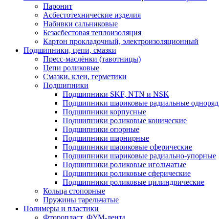
Паронит
Асбестотехнические изделия
Набивки сальниковые
Безасбестовая теплоизоляция
Картон прокладочный, электроизоляционный
Подшипники, цепи, смазки
Пресс-маслёнки (тавотницы)
Цепи роликовые
Смазки, клеи, герметики
Подшипники
Подшипники SKF, NTN и NSK
Подшипники шариковые радиальные одноря
Подшипники корпусные
Подшипники роликовые конические
Подшипники опорные
Подшипники шарнирные
Подшипники шариковые сферические
Подшипники шариковые радиально-упорные
Подшипники роликовые игольчатые
Подшипники роликовые сферические
Подшипники роликовые цилиндрические
Кольца стопорные
Пружины тарельчатые
Полимеры и пластики
Фторопласт, ФУМ-лента