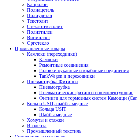
Капролон
Полиацеталь
Полиуретан
Текстолит
Стеклотекстолит
Полиэтилен
Винипласт
Оргстекло
Промышленные товары
Камлоки (переходники)
Камлоки
Ремонтные соединения
Головки рукавные и крабовые соединения
TankWagen и переходники
Пневмотрубка Фитинги
Пневмотрубка
Пневматические фитинги и комплектующие
Фитинги для тормозных систем Камоцци (Cam
Кольца USIT, шайбы медные
Кольца USIT
Шайбы медные
Хомуты и стяжки
Изолента
Промышленный текстиль
Силиконовые материалы