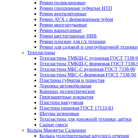
Ремни поликлиновые
Ремни синхронные зубчатые HTD
Ремни вентиляторные
Ремни AVX с формованным зубом
Ремни многоручьевые
Ремни вариаторные
Ремни шестигранные HBB
Ремни плоские для с/х техники
Ремни для садовой и снегоуборочной техники
Техпластины
Техпластина ТМКЩ-С рулонная ГОСТ 7338-9
Техпластина ТМКЩ-С формовая ГОСТ 7338-
Техпластина МБС-С рулонная ГОСТ 7338-90
Техпластина МБС-С формовая ГОСТ 7338-90
Пластины губчатая и пористая
Дорожка автомобильная
Коврики диэлектрические
Грязезащитные покрытия
Пластина вакуумная
Пластина пищевая ГОСТ 17133-83
Шнуры резиновые
Техпластина для дорожной техники, щётки
Сырые смеси
Кольца Манжеты Сальники
Кольца уплотнительные круглого сечения