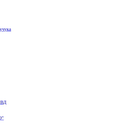
учука
РВД
О"