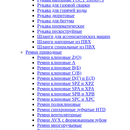
Рукава для газовой сварки
Рукава для горячей воды
Рукава дюритовые
Рукава для битума
Рукава пневматические
Рукава пескоструйные
Шланги для ассенизаторских машин
Шланги напорные из ПВХ
Шланги спиральные из ПВХ
Ремни приводные
Ремни клиновые Z(О)
Ремни клиновые А
Ремни клиновые В(Б)
Ремни клиновые С(В)
Ремни клиновые D(Г) и Е(Д)
Ремни клиновые SPZ и XPZ
Ремни клиновые SPA и XPA
Ремни клиновые SPB и XPB
Ремни клиновые SPC и XPC
Ремни поликлиновые
Ремни синхронные зубчатые HTD
Ремни вентиляторные
Ремни AVX с формованным зубом
Ремни многоручьевые