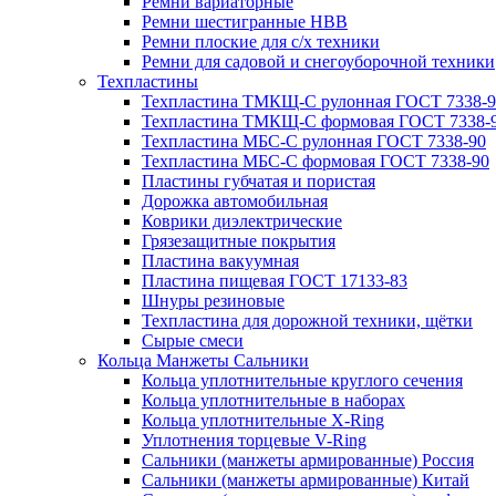
Ремни вариаторные
Ремни шестигранные HBB
Ремни плоские для с/х техники
Ремни для садовой и снегоуборочной техники
Техпластины
Техпластина ТМКЩ-С рулонная ГОСТ 7338-9
Техпластина ТМКЩ-С формовая ГОСТ 7338-
Техпластина МБС-С рулонная ГОСТ 7338-90
Техпластина МБС-С формовая ГОСТ 7338-90
Пластины губчатая и пористая
Дорожка автомобильная
Коврики диэлектрические
Грязезащитные покрытия
Пластина вакуумная
Пластина пищевая ГОСТ 17133-83
Шнуры резиновые
Техпластина для дорожной техники, щётки
Сырые смеси
Кольца Манжеты Сальники
Кольца уплотнительные круглого сечения
Кольца уплотнительные в наборах
Кольца уплотнительные Х-Ring
Уплотнения торцевые V-Ring
Сальники (манжеты армированные) Россия
Сальники (манжеты армированные) Китай