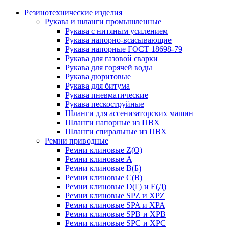
Резинотехнические изделия
Рукава и шланги промышленные
Рукава с нитяным усилением
Рукава напорно-всасывающие
Рукава напорные ГОСТ 18698-79
Рукава для газовой сварки
Рукава для горячей воды
Рукава дюритовые
Рукава для битума
Рукава пневматические
Рукава пескоструйные
Шланги для ассенизаторских машин
Шланги напорные из ПВХ
Шланги спиральные из ПВХ
Ремни приводные
Ремни клиновые Z(О)
Ремни клиновые А
Ремни клиновые В(Б)
Ремни клиновые С(В)
Ремни клиновые D(Г) и Е(Д)
Ремни клиновые SPZ и XPZ
Ремни клиновые SPA и XPA
Ремни клиновые SPB и XPB
Ремни клиновые SPC и XPC