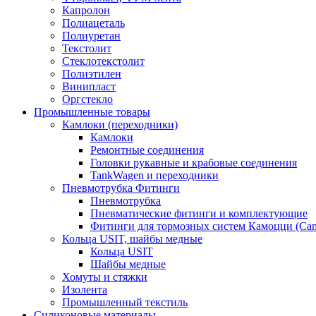
Капролон
Полиацеталь
Полиуретан
Текстолит
Стеклотекстолит
Полиэтилен
Винипласт
Оргстекло
Промышленные товары
Камлоки (переходники)
Камлоки
Ремонтные соединения
Головки рукавные и крабовые соединения
TankWagen и переходники
Пневмотрубка Фитинги
Пневмотрубка
Пневматические фитинги и комплектующие
Фитинги для тормозных систем Камоцци (Cam
Кольца USIT, шайбы медные
Кольца USIT
Шайбы медные
Хомуты и стяжки
Изолента
Промышленный текстиль
Силиконовые материалы