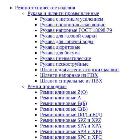
Резинотехнические изделия
Рукава и шланги промышленные
Рукава с нитяным усилением
Рукава напорно-всасывающие
Рукава напорные ГОСТ 18698-79
Рукава для газовой сварки
Рукава для горячей воды
Рукава дюритовые
Рукава для битума
Рукава пневматические
Рукава пескоструйные
Шланги для ассенизаторских машин
Шланги напорные из ПВХ
Шланги спиральные из ПВХ
Ремни приводные
Ремни клиновые Z(О)
Ремни клиновые А
Ремни клиновые В(Б)
Ремни клиновые С(В)
Ремни клиновые D(Г) и Е(Д)
Ремни клиновые SPZ и XPZ
Ремни клиновые SPA и XPA
Ремни клиновые SPB и XPB
Ремни клиновые SPC и XPC