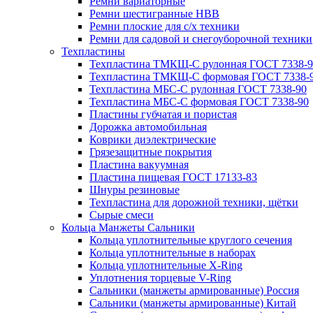
Ремни вариаторные
Ремни шестигранные HBB
Ремни плоские для с/х техники
Ремни для садовой и снегоуборочной техники
Техпластины
Техпластина ТМКЩ-С рулонная ГОСТ 7338-9
Техпластина ТМКЩ-С формовая ГОСТ 7338-
Техпластина МБС-С рулонная ГОСТ 7338-90
Техпластина МБС-С формовая ГОСТ 7338-90
Пластины губчатая и пористая
Дорожка автомобильная
Коврики диэлектрические
Грязезащитные покрытия
Пластина вакуумная
Пластина пищевая ГОСТ 17133-83
Шнуры резиновые
Техпластина для дорожной техники, щётки
Сырые смеси
Кольца Манжеты Сальники
Кольца уплотнительные круглого сечения
Кольца уплотнительные в наборах
Кольца уплотнительные Х-Ring
Уплотнения торцевые V-Ring
Сальники (манжеты армированные) Россия
Сальники (манжеты армированные) Китай