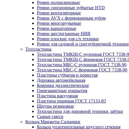
Ремни поликлиновые
Ремни синхронные зубчатые HTD
Ремни вентиляторные
Ремни AVX с формованным зубом
Ремни многоручьевые
Ремни вариаторные
Ремни шестигранные HBB
Ремни плоские для с/х техники
Ремни для садовой и снегоуборочной техники
Техпластины
Техпластина ТМКЩ-С рулонная ГОСТ 7338-9
Техпластина ТМКЩ-С формовая ГОСТ 7338-
Техпластина МБС-С рулонная ГОСТ 7338-90
Техпластина МБС-С формовая ГОСТ 7338-90
Пластины губчатая и пористая
Дорожка автомобильная
Коврики диэлектрические
Грязезащитные покрытия
Пластина вакуумная
Пластина пищевая ГОСТ 17133-83
Шнуры резиновые
Техпластина для дорожной техники, щётки
Сырые смеси
Кольца Манжеты Сальники
Кольца уплотнительные круглого сечения