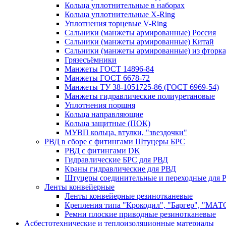
Кольца уплотнительные в наборах
Кольца уплотнительные Х-Ring
Уплотнения торцевые V-Ring
Сальники (манжеты армированные) Россия
Сальники (манжеты армированные) Китай
Сальники (манжеты армированные) из фторка
Грязесъёмники
Манжеты ГОСТ 14896-84
Манжеты ГОСТ 6678-72
Манжеты ТУ 38-1051725-86 (ГОСТ 6969-54)
Манжеты гидравлические полиуретановые
Уплотнения поршня
Кольца направляющие
Кольца защитные (ПОК)
МУВП кольца, втулки, "звездочки"
РВД в сборе с фитингами Штуцеры БРС
РВД с фитингами DK
Гидравлические БРС для РВД
Краны гидравлические для РВД
Штуцеры соединительные и переходные для 
Ленты конвейерные
Ленты конвейерные резинотканевые
Крепления типа "Крокодил", "Баргер", "МАТ
Ремни плоские приводные резинотканевые
Асбестотехнические и теплоизоляционные материалы