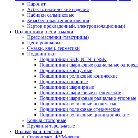
Паронит
Асбестотехнические изделия
Набивки сальниковые
Безасбестовая теплоизоляция
Картон прокладочный, электроизоляционный
Подшипники, цепи, смазки
Пресс-маслёнки (тавотницы)
Цепи роликовые
Смазки, клеи, герметики
Подшипники
Подшипники SKF, NTN и NSK
Подшипники шариковые радиальные одноря
Подшипники корпусные
Подшипники роликовые конические
Подшипники опорные
Подшипники шарнирные
Подшипники шариковые сферические
Подшипники шариковые радиально-упорные
Подшипники роликовые игольчатые
Подшипники роликовые сферические
Подшипники роликовые цилиндрические
Кольца стопорные
Пружины тарельчатые
Полимеры и пластики
Фторопласт, ФУМ-лента