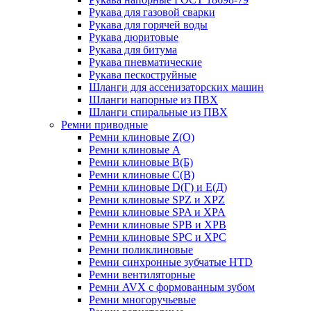
Рукава для газовой сварки
Рукава для горячей воды
Рукава дюритовые
Рукава для битума
Рукава пневматические
Рукава пескоструйные
Шланги для ассенизаторских машин
Шланги напорные из ПВХ
Шланги спиральные из ПВХ
Ремни приводные
Ремни клиновые Z(О)
Ремни клиновые А
Ремни клиновые В(Б)
Ремни клиновые С(В)
Ремни клиновые D(Г) и Е(Д)
Ремни клиновые SPZ и XPZ
Ремни клиновые SPA и XPA
Ремни клиновые SPB и XPB
Ремни клиновые SPC и XPC
Ремни поликлиновые
Ремни синхронные зубчатые HTD
Ремни вентиляторные
Ремни AVX с формованным зубом
Ремни многоручьевые