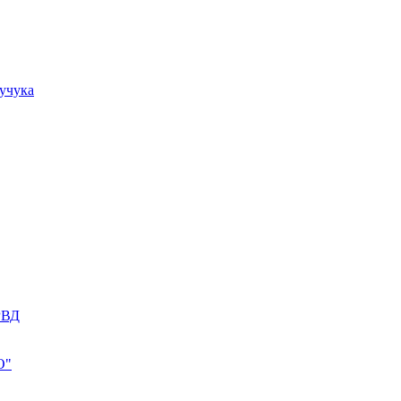
учука
РВД
О"