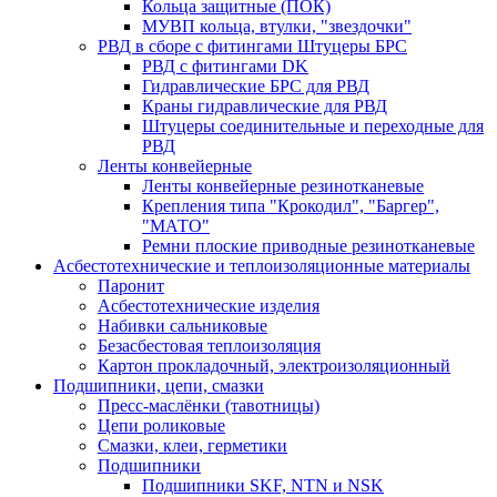
Кольца защитные (ПОК)
МУВП кольца, втулки, "звездочки"
РВД в сборе с фитингами Штуцеры БРС
РВД с фитингами DK
Гидравлические БРС для РВД
Краны гидравлические для РВД
Штуцеры соединительные и переходные для
РВД
Ленты конвейерные
Ленты конвейерные резинотканевые
Крепления типа "Крокодил", "Баргер",
"МАТО"
Ремни плоские приводные резинотканевые
Асбестотехнические и теплоизоляционные материалы
Паронит
Асбестотехнические изделия
Набивки сальниковые
Безасбестовая теплоизоляция
Картон прокладочный, электроизоляционный
Подшипники, цепи, смазки
Пресс-маслёнки (тавотницы)
Цепи роликовые
Смазки, клеи, герметики
Подшипники
Подшипники SKF, NTN и NSK