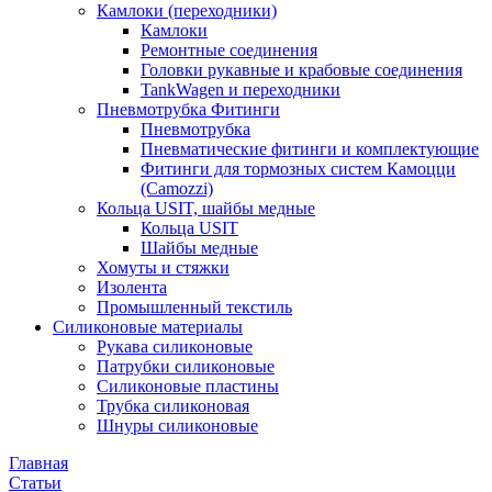
Камлоки (переходники)
Камлоки
Ремонтные соединения
Головки рукавные и крабовые соединения
TankWagen и переходники
Пневмотрубка Фитинги
Пневмотрубка
Пневматические фитинги и комплектующие
Фитинги для тормозных систем Камоцци
(Camozzi)
Кольца USIT, шайбы медные
Кольца USIT
Шайбы медные
Хомуты и стяжки
Изолента
Промышленный текстиль
Силиконовые материалы
Рукава силиконовые
Патрубки силиконовые
Силиконовые пластины
Трубка силиконовая
Шнуры силиконовые
Главная
Статьи