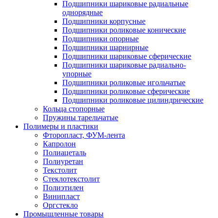
Подшипники шариковые радиальные
однорядные
Подшипники корпусные
Подшипники роликовые конические
Подшипники опорные
Подшипники шарнирные
Подшипники шариковые сферические
Подшипники шариковые радиально-
упорные
Подшипники роликовые игольчатые
Подшипники роликовые сферические
Подшипники роликовые цилиндрические
Кольца стопорные
Пружины тарельчатые
Полимеры и пластики
Фторопласт, ФУМ-лента
Капролон
Полиацеталь
Полиуретан
Текстолит
Стеклотекстолит
Полиэтилен
Винипласт
Оргстекло
Промышленные товары