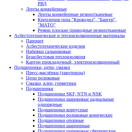
РВД
Ленты конвейерные
Ленты конвейерные резинотканевые
Крепления типа "Крокодил", "Баргер",
"МАТО"
Ремни плоские приводные резинотканевые
Асбестотехнические и теплоизоляционные материалы
Паронит
Асбестотехнические изделия
Набивки сальниковые
Безасбестовая теплоизоляция
Картон прокладочный, электроизоляционный
Подшипники, цепи, смазки
Пресс-маслёнки (тавотницы)
Цепи роликовые
Смазки, клеи, герметики
Подшипники
Подшипники SKF, NTN и NSK
Подшипники шариковые радиальные
однорядные
Подшипники корпусные
Подшипники роликовые конические
Подшипники опорные
Подшипники шарнирные
Подшипники шариковые сферические