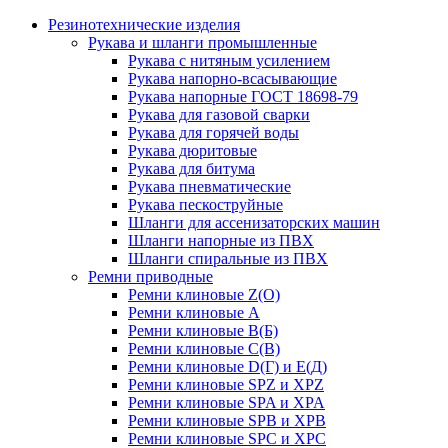
Резинотехнические изделия
Рукава и шланги промышленные
Рукава с нитяным усилением
Рукава напорно-всасывающие
Рукава напорные ГОСТ 18698-79
Рукава для газовой сварки
Рукава для горячей воды
Рукава дюритовые
Рукава для битума
Рукава пневматические
Рукава пескоструйные
Шланги для ассенизаторских машин
Шланги напорные из ПВХ
Шланги спиральные из ПВХ
Ремни приводные
Ремни клиновые Z(О)
Ремни клиновые А
Ремни клиновые В(Б)
Ремни клиновые С(В)
Ремни клиновые D(Г) и Е(Д)
Ремни клиновые SPZ и XPZ
Ремни клиновые SPA и XPA
Ремни клиновые SPB и XPB
Ремни клиновые SPC и XPC