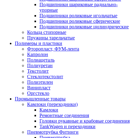
Подшипники шариковые радиально-
упорные
Подшипники роликовые игольчатые
Подшипники роликовые сферические
Подшипники роликовые цилиндрические
Кольца стопорные
Пружины тарельчатые
Полимеры и пластики
Фторопласт, ФУМ-лента
Капролон
Полиацеталь
Полиуретан
Текстолит
Стеклотекстолит
Полиэтилен
Винипласт
Оргстекло
Промышленные товары
Камлоки (переходники)
Камлоки
Ремонтные соединения
Головки рукавные и крабовые соединения
TankWagen и переходники
Пневмотрубка Фитинги
Пневмотрубка