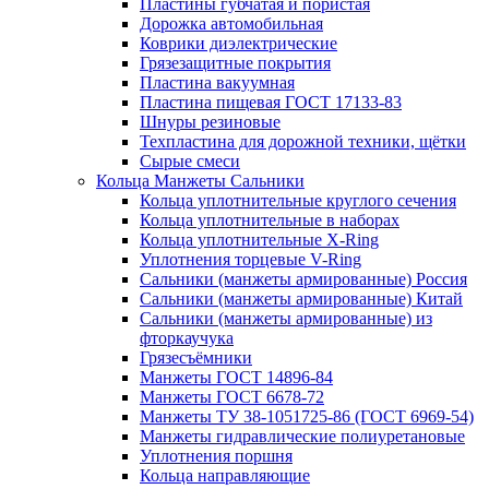
Пластины губчатая и пористая
Дорожка автомобильная
Коврики диэлектрические
Грязезащитные покрытия
Пластина вакуумная
Пластина пищевая ГОСТ 17133-83
Шнуры резиновые
Техпластина для дорожной техники, щётки
Сырые смеси
Кольца Манжеты Сальники
Кольца уплотнительные круглого сечения
Кольца уплотнительные в наборах
Кольца уплотнительные Х-Ring
Уплотнения торцевые V-Ring
Сальники (манжеты армированные) Россия
Сальники (манжеты армированные) Китай
Сальники (манжеты армированные) из
фторкаучука
Грязесъёмники
Манжеты ГОСТ 14896-84
Манжеты ГОСТ 6678-72
Манжеты ТУ 38-1051725-86 (ГОСТ 6969-54)
Манжеты гидравлические полиуретановые
Уплотнения поршня
Кольца направляющие