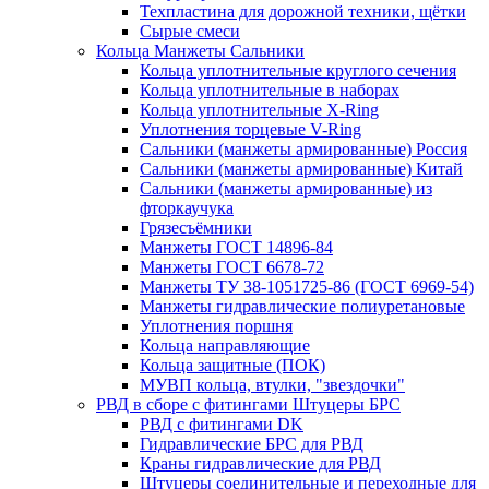
Техпластина для дорожной техники, щётки
Сырые смеси
Кольца Манжеты Сальники
Кольца уплотнительные круглого сечения
Кольца уплотнительные в наборах
Кольца уплотнительные Х-Ring
Уплотнения торцевые V-Ring
Сальники (манжеты армированные) Россия
Сальники (манжеты армированные) Китай
Сальники (манжеты армированные) из
фторкаучука
Грязесъёмники
Манжеты ГОСТ 14896-84
Манжеты ГОСТ 6678-72
Манжеты ТУ 38-1051725-86 (ГОСТ 6969-54)
Манжеты гидравлические полиуретановые
Уплотнения поршня
Кольца направляющие
Кольца защитные (ПОК)
МУВП кольца, втулки, "звездочки"
РВД в сборе с фитингами Штуцеры БРС
РВД с фитингами DK
Гидравлические БРС для РВД
Краны гидравлические для РВД
Штуцеры соединительные и переходные для