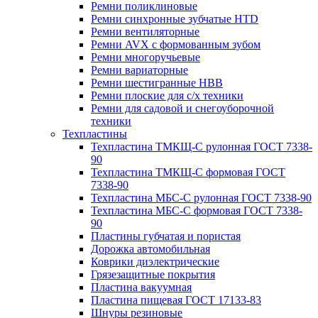
Ремни поликлиновые
Ремни синхронные зубчатые HTD
Ремни вентиляторные
Ремни AVX с формованным зубом
Ремни многоручьевые
Ремни вариаторные
Ремни шестигранные HBB
Ремни плоские для с/х техники
Ремни для садовой и снегоуборочной
техники
Техпластины
Техпластина ТМКЩ-С рулонная ГОСТ 7338-
90
Техпластина ТМКЩ-С формовая ГОСТ
7338-90
Техпластина МБС-С рулонная ГОСТ 7338-90
Техпластина МБС-С формовая ГОСТ 7338-
90
Пластины губчатая и пористая
Дорожка автомобильная
Коврики диэлектрические
Грязезащитные покрытия
Пластина вакуумная
Пластина пищевая ГОСТ 17133-83
Шнуры резиновые