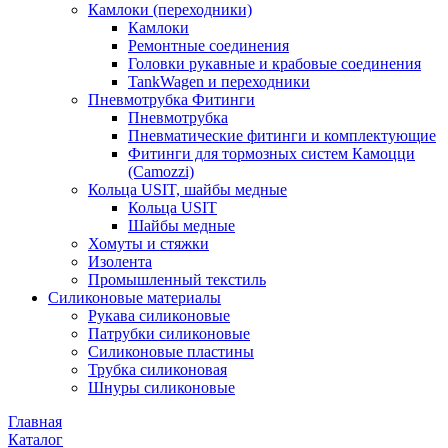
Камлоки (переходники)
Камлоки
Ремонтные соединения
Головки рукавные и крабовые соединения
TankWagen и переходники
Пневмотрубка Фитинги
Пневмотрубка
Пневматические фитинги и комплектующие
Фитинги для тормозных систем Камоцци
(Camozzi)
Кольца USIT, шайбы медные
Кольца USIT
Шайбы медные
Хомуты и стяжки
Изолента
Промышленный текстиль
Силиконовые материалы
Рукава силиконовые
Патрубки силиконовые
Силиконовые пластины
Трубка силиконовая
Шнуры силиконовые
Главная
Каталог