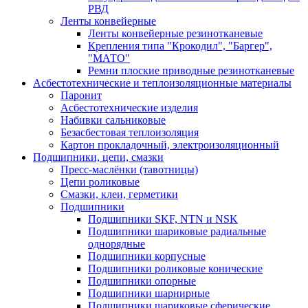
РВД
Ленты конвейерные
Ленты конвейерные резинотканевые
Крепления типа "Крокодил", "Баргер",
"МАТО"
Ремни плоские приводные резинотканевые
Асбестотехнические и теплоизоляционные материалы
Паронит
Асбестотехнические изделия
Набивки сальниковые
Безасбестовая теплоизоляция
Картон прокладочный, электроизоляционный
Подшипники, цепи, смазки
Пресс-маслёнки (тавотницы)
Цепи роликовые
Смазки, клеи, герметики
Подшипники
Подшипники SKF, NTN и NSK
Подшипники шариковые радиальные
однорядные
Подшипники корпусные
Подшипники роликовые конические
Подшипники опорные
Подшипники шарнирные
Подшипники шариковые сферические