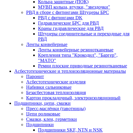
Кольца защитные (ПОК)
МУВП кольца, втулки, "звездочки"
РВД в сборе с фитингами Штуцеры БРС
РВД с фитингами DK
Гидравлические БРС для РВД
Краны гидравлические для РВД
Штуцеры соединительные и переходные для
РВД
Ленты конвейерные
Ленты конвейерные резинотканевые
Крепления типа "Крокодил", "Баргер",
"МАТО"
Ремни плоские приводные резинотканевые
Асбестотехнические и теплоизоляционные материалы
Паронит
Асбестотехнические изделия
Набивки сальниковые
Безасбестовая теплоизоляция
Картон прокладочный, электроизоляционный
Подшипники, цепи, смазки
Пресс-маслёнки (тавотницы)
Цепи роликовые
Смазки, клеи, герметики
Подшипники
Подшипники SKF, NTN и NSK