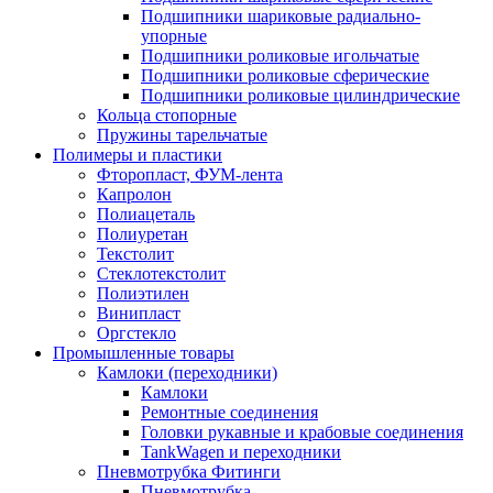
Подшипники шариковые радиально-
упорные
Подшипники роликовые игольчатые
Подшипники роликовые сферические
Подшипники роликовые цилиндрические
Кольца стопорные
Пружины тарельчатые
Полимеры и пластики
Фторопласт, ФУМ-лента
Капролон
Полиацеталь
Полиуретан
Текстолит
Стеклотекстолит
Полиэтилен
Винипласт
Оргстекло
Промышленные товары
Камлоки (переходники)
Камлоки
Ремонтные соединения
Головки рукавные и крабовые соединения
TankWagen и переходники
Пневмотрубка Фитинги
Пневмотрубка