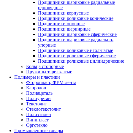
Подшипники шариковые радиальные
однорядные
Подшипники корпусные
Подшипники роликовые конические
Подшипники опорные
Подшипники шарнирные
Подшипники шариковые сферические
Подшипники шариковые радиально-
упорные
Подшипники роликовые игольчатые
Подшипники роликовые сферические
Подшипники роликовые цилиндрические
Кольца стопорные
Пружины тарельчатые
Полимеры и пластики
Фторопласт, ФУМ-лента
Капролон
Полиацеталь
Полиуретан
Текстолит
Стеклотекстолит
Полиэтилен
Винипласт
Оргстекло
Промышленные товары