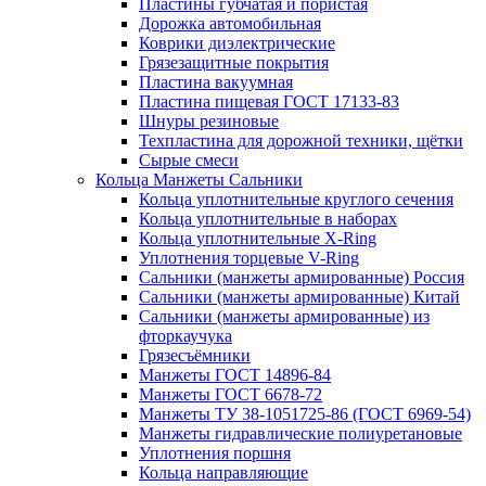
Пластины губчатая и пористая
Дорожка автомобильная
Коврики диэлектрические
Грязезащитные покрытия
Пластина вакуумная
Пластина пищевая ГОСТ 17133-83
Шнуры резиновые
Техпластина для дорожной техники, щётки
Сырые смеси
Кольца Манжеты Сальники
Кольца уплотнительные круглого сечения
Кольца уплотнительные в наборах
Кольца уплотнительные Х-Ring
Уплотнения торцевые V-Ring
Сальники (манжеты армированные) Россия
Сальники (манжеты армированные) Китай
Сальники (манжеты армированные) из
фторкаучука
Грязесъёмники
Манжеты ГОСТ 14896-84
Манжеты ГОСТ 6678-72
Манжеты ТУ 38-1051725-86 (ГОСТ 6969-54)
Манжеты гидравлические полиуретановые
Уплотнения поршня
Кольца направляющие