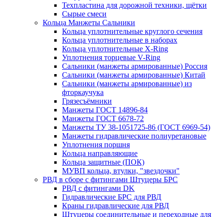
Техпластина для дорожной техники, щётки
Сырые смеси
Кольца Манжеты Сальники
Кольца уплотнительные круглого сечения
Кольца уплотнительные в наборах
Кольца уплотнительные Х-Ring
Уплотнения торцевые V-Ring
Сальники (манжеты армированные) Россия
Сальники (манжеты армированные) Китай
Сальники (манжеты армированные) из
фторкаучука
Грязесъёмники
Манжеты ГОСТ 14896-84
Манжеты ГОСТ 6678-72
Манжеты ТУ 38-1051725-86 (ГОСТ 6969-54)
Манжеты гидравлические полиуретановые
Уплотнения поршня
Кольца направляющие
Кольца защитные (ПОК)
МУВП кольца, втулки, "звездочки"
РВД в сборе с фитингами Штуцеры БРС
РВД с фитингами DK
Гидравлические БРС для РВД
Краны гидравлические для РВД
Штуцеры соединительные и переходные для