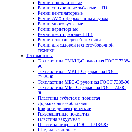
Ремни поликлиновые
Ремни синхронные зубчатые HTD
Ремни вентиляторные
Ремни AVX с формованным зубом
Ремни многоручьевые
Ремни вариаторные
Ремни шестигранные HBB
Ремни плоские для с/х техники
Ремни для садовой и снегоуборочной
техники
Техпластины
Техпластина ТМКЩ-С рулонная ГОСТ 7338-
90
Техпластина ТМКЩ-С формовая ГОСТ
7338-90
Техпластина МБС-С рулонная ГОСТ 7338-90
Техпластина МБС-С формовая ГОСТ 7338-
90
Пластины губчатая и пористая
Дорожка автомобильная
Коврики диэлектрические
Грязезащитные покрытия
Пластина вакуумная
Пластина пищевая ГОСТ 17133-83
Шнуры резиновые