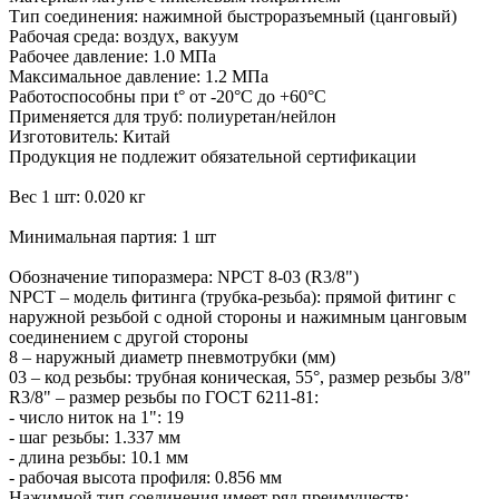
Тип соединения: нажимной быстроразъемный (цанговый)
Рабочая среда: воздух, вакуум
Рабочее давление: 1.0 МПа
Максимальное давление: 1.2 МПа
Работоспособны при t° от -20°С до +60°С
Применяется для труб: полиуретан/нейлон
Изготовитель: Китай
Продукция не подлежит обязательной сертификации
Вес 1 шт: 0.020 кг
Минимальная партия: 1 шт
Обозначение типоразмера: NPCT 8-03 (R3/8")
NPCT – модель фитинга (трубка-резьба): прямой фитинг с
наружной резьбой с одной стороны и нажимным цанговым
соединением с другой стороны
8 – наружный диаметр пневмотрубки (мм)
03 – код резьбы: трубная коническая, 55°, размер резьбы 3/8"
R3/8" – размер резьбы по ГОСТ 6211-81:
- число ниток на 1": 19
- шаг резьбы: 1.337 мм
- длина резьбы: 10.1 мм
- рабочая высота профиля: 0.856 мм
Нажимной тип соединения имеет ряд преимуществ: