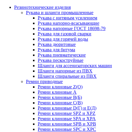
Резинотехнические изделия
Рукава и шланги промышленные
Рукава с нитяным усилением
Рукава напорно-всасывающие
Рукава напорные ГОСТ 18698-79
Рукава для газовой сварки
Рукава для горячей воды
Рукава дюритовые
Рукава для битума
Рукава пневматические
Рукава пескоструйные
Шланги для ассенизаторских машин
Шланги напорные из ПВХ
Шланги спиральные из ПВХ
Ремни приводные
Ремни клиновые Z(О)
Ремни клиновые А
Ремни клиновые В(Б)
Ремни клиновые С(В)
Ремни клиновые D(Г) и Е(Д)
Ремни клиновые SPZ и XPZ
Ремни клиновые SPA и XPA
Ремни клиновые SPB и XPB
Ремни клиновые SPC и XPC