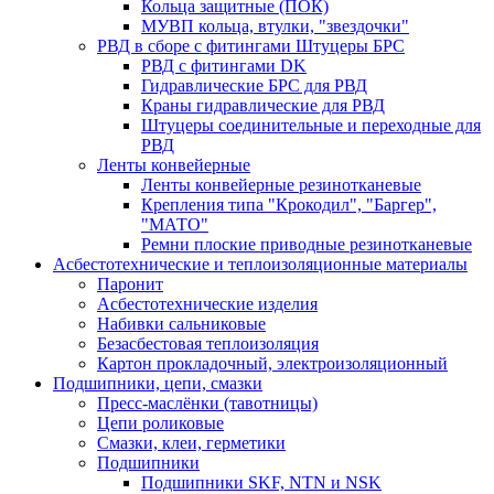
Кольца защитные (ПОК)
МУВП кольца, втулки, "звездочки"
РВД в сборе с фитингами Штуцеры БРС
РВД с фитингами DK
Гидравлические БРС для РВД
Краны гидравлические для РВД
Штуцеры соединительные и переходные для
РВД
Ленты конвейерные
Ленты конвейерные резинотканевые
Крепления типа "Крокодил", "Баргер",
"МАТО"
Ремни плоские приводные резинотканевые
Асбестотехнические и теплоизоляционные материалы
Паронит
Асбестотехнические изделия
Набивки сальниковые
Безасбестовая теплоизоляция
Картон прокладочный, электроизоляционный
Подшипники, цепи, смазки
Пресс-маслёнки (тавотницы)
Цепи роликовые
Смазки, клеи, герметики
Подшипники
Подшипники SKF, NTN и NSK