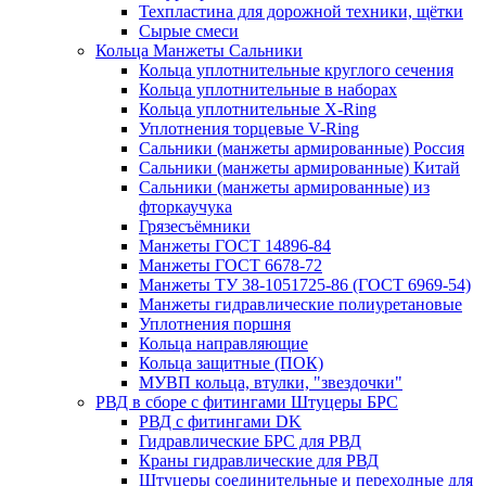
Техпластина для дорожной техники, щётки
Сырые смеси
Кольца Манжеты Сальники
Кольца уплотнительные круглого сечения
Кольца уплотнительные в наборах
Кольца уплотнительные Х-Ring
Уплотнения торцевые V-Ring
Сальники (манжеты армированные) Россия
Сальники (манжеты армированные) Китай
Сальники (манжеты армированные) из
фторкаучука
Грязесъёмники
Манжеты ГОСТ 14896-84
Манжеты ГОСТ 6678-72
Манжеты ТУ 38-1051725-86 (ГОСТ 6969-54)
Манжеты гидравлические полиуретановые
Уплотнения поршня
Кольца направляющие
Кольца защитные (ПОК)
МУВП кольца, втулки, "звездочки"
РВД в сборе с фитингами Штуцеры БРС
РВД с фитингами DK
Гидравлические БРС для РВД
Краны гидравлические для РВД
Штуцеры соединительные и переходные для