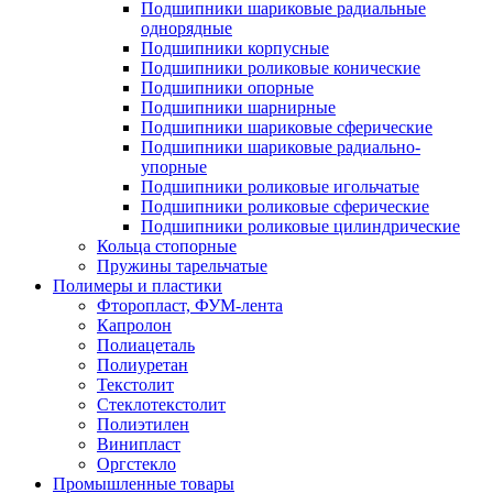
Подшипники шариковые радиальные
однорядные
Подшипники корпусные
Подшипники роликовые конические
Подшипники опорные
Подшипники шарнирные
Подшипники шариковые сферические
Подшипники шариковые радиально-
упорные
Подшипники роликовые игольчатые
Подшипники роликовые сферические
Подшипники роликовые цилиндрические
Кольца стопорные
Пружины тарельчатые
Полимеры и пластики
Фторопласт, ФУМ-лента
Капролон
Полиацеталь
Полиуретан
Текстолит
Стеклотекстолит
Полиэтилен
Винипласт
Оргстекло
Промышленные товары