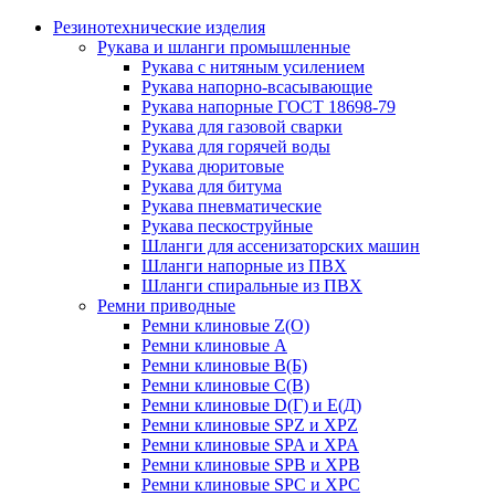
Резинотехнические изделия
Рукава и шланги промышленные
Рукава с нитяным усилением
Рукава напорно-всасывающие
Рукава напорные ГОСТ 18698-79
Рукава для газовой сварки
Рукава для горячей воды
Рукава дюритовые
Рукава для битума
Рукава пневматические
Рукава пескоструйные
Шланги для ассенизаторских машин
Шланги напорные из ПВХ
Шланги спиральные из ПВХ
Ремни приводные
Ремни клиновые Z(О)
Ремни клиновые А
Ремни клиновые В(Б)
Ремни клиновые С(В)
Ремни клиновые D(Г) и Е(Д)
Ремни клиновые SPZ и XPZ
Ремни клиновые SPA и XPA
Ремни клиновые SPB и XPB
Ремни клиновые SPC и XPC