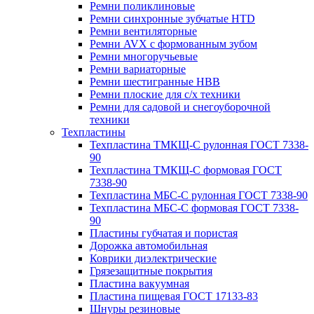
Ремни поликлиновые
Ремни синхронные зубчатые HTD
Ремни вентиляторные
Ремни AVX с формованным зубом
Ремни многоручьевые
Ремни вариаторные
Ремни шестигранные HBB
Ремни плоские для с/х техники
Ремни для садовой и снегоуборочной
техники
Техпластины
Техпластина ТМКЩ-С рулонная ГОСТ 7338-
90
Техпластина ТМКЩ-С формовая ГОСТ
7338-90
Техпластина МБС-С рулонная ГОСТ 7338-90
Техпластина МБС-С формовая ГОСТ 7338-
90
Пластины губчатая и пористая
Дорожка автомобильная
Коврики диэлектрические
Грязезащитные покрытия
Пластина вакуумная
Пластина пищевая ГОСТ 17133-83
Шнуры резиновые