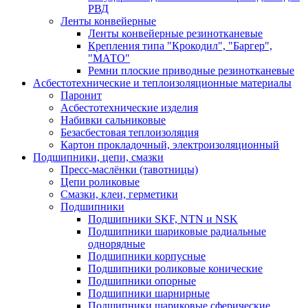
РВД
Ленты конвейерные
Ленты конвейерные резинотканевые
Крепления типа "Крокодил", "Баргер",
"МАТО"
Ремни плоские приводные резинотканевые
Асбестотехнические и теплоизоляционные материалы
Паронит
Асбестотехнические изделия
Набивки сальниковые
Безасбестовая теплоизоляция
Картон прокладочный, электроизоляционный
Подшипники, цепи, смазки
Пресс-маслёнки (тавотницы)
Цепи роликовые
Смазки, клеи, герметики
Подшипники
Подшипники SKF, NTN и NSK
Подшипники шариковые радиальные
однорядные
Подшипники корпусные
Подшипники роликовые конические
Подшипники опорные
Подшипники шарнирные
Подшипники шариковые сферические