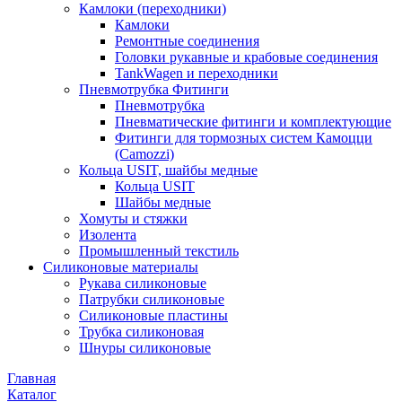
Камлоки (переходники)
Камлоки
Ремонтные соединения
Головки рукавные и крабовые соединения
TankWagen и переходники
Пневмотрубка Фитинги
Пневмотрубка
Пневматические фитинги и комплектующие
Фитинги для тормозных систем Камоцци
(Camozzi)
Кольца USIT, шайбы медные
Кольца USIT
Шайбы медные
Хомуты и стяжки
Изолента
Промышленный текстиль
Силиконовые материалы
Рукава силиконовые
Патрубки силиконовые
Силиконовые пластины
Трубка силиконовая
Шнуры силиконовые
Главная
Каталог