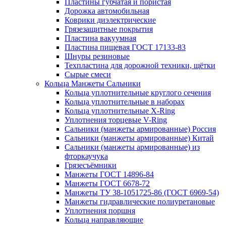
Пластины губчатая и пористая
Дорожка автомобильная
Коврики диэлектрические
Грязезащитные покрытия
Пластина вакуумная
Пластина пищевая ГОСТ 17133-83
Шнуры резиновые
Техпластина для дорожной техники, щётки
Сырые смеси
Кольца Манжеты Сальники
Кольца уплотнительные круглого сечения
Кольца уплотнительные в наборах
Кольца уплотнительные Х-Ring
Уплотнения торцевые V-Ring
Сальники (манжеты армированные) Россия
Сальники (манжеты армированные) Китай
Сальники (манжеты армированные) из
фторкаучука
Грязесъёмники
Манжеты ГОСТ 14896-84
Манжеты ГОСТ 6678-72
Манжеты ТУ 38-1051725-86 (ГОСТ 6969-54)
Манжеты гидравлические полиуретановые
Уплотнения поршня
Кольца направляющие