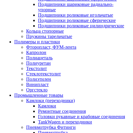
Подшипники шариковые радиально-
упорные
Подшипники роликовые игольчатые
Подшипники роликовые сферические
Подшипники роликовые цилиндрические
Кольца стопорные
Пружины тарельчатые
Полимеры и пластики
Фторопласт, ФУМ-лента
Капролон
Полиацеталь
Полиуретан
Текстолит
Стеклотекстолит
Полиэтилен
Винипласт
Оргстекло
Промышленные товары
Камлоки (переходники)
Камлоки
Ремонтные соединения
Головки рукавные и крабовые соединения
TankWagen и переходники
Пневмотрубка Фитинги
Пневмотрубка