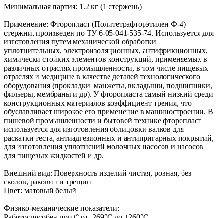
Минимальная партия: 1.2 кг (1 стержень)
Применение: Фторопласт (Политетрафторэтилен Ф-4)
стержни, произведен по ТУ 6-05-041-535-74. Используется для
изготовления путем механической обработки
уплотнительных, электроизоляционных, антифрикционных,
химически стойких элементов конструкций, применяемых в
различных отраслях промышленности, в том числе пищевых
отраслях и медицине в качестве деталей технологического
оборудования (прокладки, манжеты, вкладыши, подшипники,
фильеры, мембраны и др). У фторопласта самый низкий среди
конструкционных материалов коэффициент трения, что
обуславливает широкое его применение в машиностроении. В
пищевой промышленности и бытовой технике фторопласт
используется для изготовления облицовки валков для
раскатки теста, антиадгезионных и антипригарных покрытий,
для изготовления уплотнений молочных насосов и насосов
для пищевых жидкостей и др.
Внешний вид: Поверхность изделий чистая, ровная, без
сколов, раковин и трещин
Цвет: матовый белый
Физико-механические показатели:
Работоспособен при t° от -269°C до +260°C