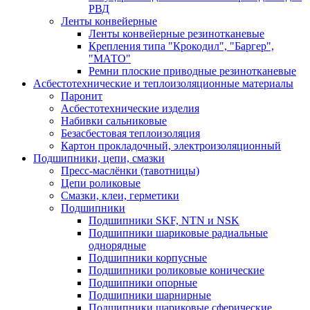
РВД
Ленты конвейерные
Ленты конвейерные резинотканевые
Крепления типа "Крокодил", "Баргер",
"МАТО"
Ремни плоские приводные резинотканевые
Асбестотехнические и теплоизоляционные материалы
Паронит
Асбестотехнические изделия
Набивки сальниковые
Безасбестовая теплоизоляция
Картон прокладочный, электроизоляционный
Подшипники, цепи, смазки
Пресс-маслёнки (тавотницы)
Цепи роликовые
Смазки, клеи, герметики
Подшипники
Подшипники SKF, NTN и NSK
Подшипники шариковые радиальные
однорядные
Подшипники корпусные
Подшипники роликовые конические
Подшипники опорные
Подшипники шарнирные
Подшипники шариковые сферические