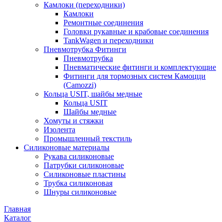
Камлоки (переходники)
Камлоки
Ремонтные соединения
Головки рукавные и крабовые соединения
TankWagen и переходники
Пневмотрубка Фитинги
Пневмотрубка
Пневматические фитинги и комплектующие
Фитинги для тормозных систем Камоцци
(Camozzi)
Кольца USIT, шайбы медные
Кольца USIT
Шайбы медные
Хомуты и стяжки
Изолента
Промышленный текстиль
Силиконовые материалы
Рукава силиконовые
Патрубки силиконовые
Силиконовые пластины
Трубка силиконовая
Шнуры силиконовые
Главная
Каталог