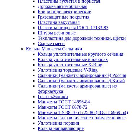
Пластины губчатая и пористая
Дорожка автомобильная
Коврики диэлектрические
Грязезащитные покрытия
Пластина вакуумная
Пластина пищевая ГОСТ 17133-83
Шнуры резиновые
Техпластина для дорожной техники, щётки
Сырые смеси
Кольца Манжеты Сальники
Кольца уплотнительные круглого сечения
Кольца уплотнительные в наборах
Кольца уплотнительные Х-Ring
Уплотнения торцевые V-Ring
Сальники (манжеты армированные) Россия
Сальники (манжеты армированные) Китай
Сальники (манжеты армированные) из
фторкаучука
Грязесъёмники
Манжеты ГОСТ 14896-84
Манжеты ГОСТ 6678-72
Манжеты ТУ 38-1051725-86 (ГОСТ 6969-54)
Манжеты гидравлические полиуретановые
Уплотнения поршня
Кольца направляющие