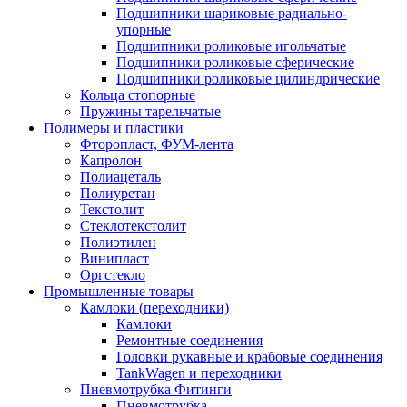
Подшипники шариковые радиально-
упорные
Подшипники роликовые игольчатые
Подшипники роликовые сферические
Подшипники роликовые цилиндрические
Кольца стопорные
Пружины тарельчатые
Полимеры и пластики
Фторопласт, ФУМ-лента
Капролон
Полиацеталь
Полиуретан
Текстолит
Стеклотекстолит
Полиэтилен
Винипласт
Оргстекло
Промышленные товары
Камлоки (переходники)
Камлоки
Ремонтные соединения
Головки рукавные и крабовые соединения
TankWagen и переходники
Пневмотрубка Фитинги
Пневмотрубка