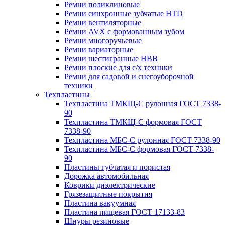
Ремни поликлиновые
Ремни синхронные зубчатые HTD
Ремни вентиляторные
Ремни AVX с формованным зубом
Ремни многоручьевые
Ремни вариаторные
Ремни шестигранные HBB
Ремни плоские для с/х техники
Ремни для садовой и снегоуборочной
техники
Техпластины
Техпластина ТМКЩ-С рулонная ГОСТ 7338-
90
Техпластина ТМКЩ-С формовая ГОСТ
7338-90
Техпластина МБС-С рулонная ГОСТ 7338-90
Техпластина МБС-С формовая ГОСТ 7338-
90
Пластины губчатая и пористая
Дорожка автомобильная
Коврики диэлектрические
Грязезащитные покрытия
Пластина вакуумная
Пластина пищевая ГОСТ 17133-83
Шнуры резиновые