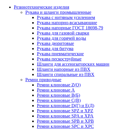
Резинотехнические изделия
Рукава и шланги промышленные
Рукава с нитяным усилением
Рукава напорно-всасывающие
Рукава напорные ГОСТ 18698-79
Рукава для газовой сварки
Рукава для горячей воды
Рукава дюритовые
Рукава для битума
Рукава пневматические
Рукава пескоструйные
Шланги для ассенизаторских машин
Шланги напорные из ПВХ
Шланги спиральные из ПВХ
Ремни приводные
Ремни клиновые Z(О)
Ремни клиновые А
Ремни клиновые В(Б)
Ремни клиновые С(В)
Ремни клиновые D(Г) и Е(Д)
Ремни клиновые SPZ и XPZ
Ремни клиновые SPA и XPA
Ремни клиновые SPB и XPB
Ремни клиновые SPC и XPC