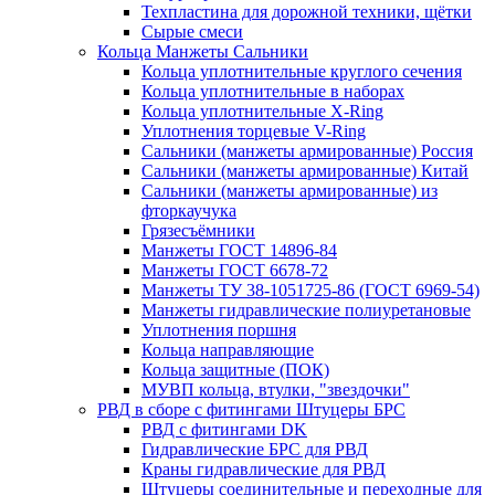
Техпластина для дорожной техники, щётки
Сырые смеси
Кольца Манжеты Сальники
Кольца уплотнительные круглого сечения
Кольца уплотнительные в наборах
Кольца уплотнительные Х-Ring
Уплотнения торцевые V-Ring
Сальники (манжеты армированные) Россия
Сальники (манжеты армированные) Китай
Сальники (манжеты армированные) из
фторкаучука
Грязесъёмники
Манжеты ГОСТ 14896-84
Манжеты ГОСТ 6678-72
Манжеты ТУ 38-1051725-86 (ГОСТ 6969-54)
Манжеты гидравлические полиуретановые
Уплотнения поршня
Кольца направляющие
Кольца защитные (ПОК)
МУВП кольца, втулки, "звездочки"
РВД в сборе с фитингами Штуцеры БРС
РВД с фитингами DK
Гидравлические БРС для РВД
Краны гидравлические для РВД
Штуцеры соединительные и переходные для