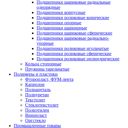
Подшипники шариковые радиальные
однорядные
Подшипники корпусные
Подшипники роликовые конические
Подшипники опорные
Подшипники шарнирные
Подшипники шариковые сферические
Подшипники шариковые радиально-
упорные
Подшипники роликовые игольчатые
Подшипники роликовые сферические
Подшипники роликовые цилиндрические
Кольца стопорные
Пружины тарельчатые
Полимеры и пластики
Фторопласт, ФУМ-лента
Капролон
Полиацеталь
Полиуретан
Текстолит
Стеклотекстолит
Полиэтилен
Винипласт
Оргстекло
Промышленные товары