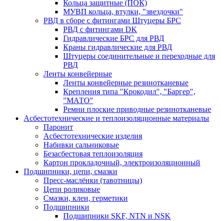
Кольца защитные (ПОК)
МУВП кольца, втулки, "звездочки"
РВД в сборе с фитингами Штуцеры БРС
РВД с фитингами DK
Гидравлические БРС для РВД
Краны гидравлические для РВД
Штуцеры соединительные и переходные для
РВД
Ленты конвейерные
Ленты конвейерные резинотканевые
Крепления типа "Крокодил", "Баргер",
"МАТО"
Ремни плоские приводные резинотканевые
Асбестотехнические и теплоизоляционные материалы
Паронит
Асбестотехнические изделия
Набивки сальниковые
Безасбестовая теплоизоляция
Картон прокладочный, электроизоляционный
Подшипники, цепи, смазки
Пресс-маслёнки (тавотницы)
Цепи роликовые
Смазки, клеи, герметики
Подшипники
Подшипники SKF, NTN и NSK