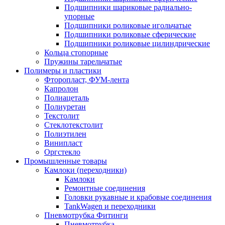
Подшипники шариковые радиально-
упорные
Подшипники роликовые игольчатые
Подшипники роликовые сферические
Подшипники роликовые цилиндрические
Кольца стопорные
Пружины тарельчатые
Полимеры и пластики
Фторопласт, ФУМ-лента
Капролон
Полиацеталь
Полиуретан
Текстолит
Стеклотекстолит
Полиэтилен
Винипласт
Оргстекло
Промышленные товары
Камлоки (переходники)
Камлоки
Ремонтные соединения
Головки рукавные и крабовые соединения
TankWagen и переходники
Пневмотрубка Фитинги
Пневмотрубка