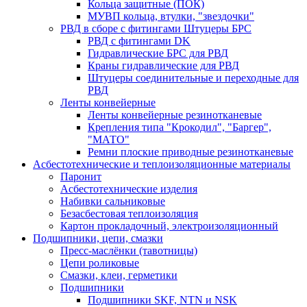
Кольца защитные (ПОК)
МУВП кольца, втулки, "звездочки"
РВД в сборе с фитингами Штуцеры БРС
РВД с фитингами DK
Гидравлические БРС для РВД
Краны гидравлические для РВД
Штуцеры соединительные и переходные для
РВД
Ленты конвейерные
Ленты конвейерные резинотканевые
Крепления типа "Крокодил", "Баргер",
"МАТО"
Ремни плоские приводные резинотканевые
Асбестотехнические и теплоизоляционные материалы
Паронит
Асбестотехнические изделия
Набивки сальниковые
Безасбестовая теплоизоляция
Картон прокладочный, электроизоляционный
Подшипники, цепи, смазки
Пресс-маслёнки (тавотницы)
Цепи роликовые
Смазки, клеи, герметики
Подшипники
Подшипники SKF, NTN и NSK