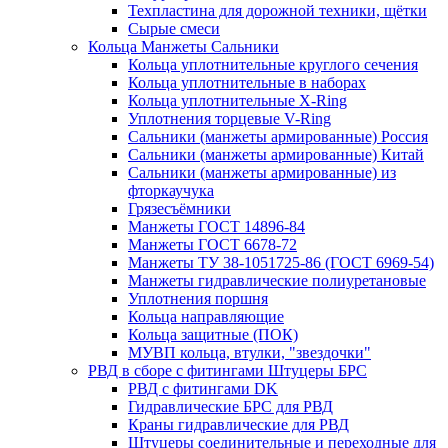
Техпластина для дорожной техники, щётки
Сырые смеси
Кольца Манжеты Сальники
Кольца уплотнительные круглого сечения
Кольца уплотнительные в наборах
Кольца уплотнительные Х-Ring
Уплотнения торцевые V-Ring
Сальники (манжеты армированные) Россия
Сальники (манжеты армированные) Китай
Сальники (манжеты армированные) из
фторкаучука
Грязесъёмники
Манжеты ГОСТ 14896-84
Манжеты ГОСТ 6678-72
Манжеты ТУ 38-1051725-86 (ГОСТ 6969-54)
Манжеты гидравлические полиуретановые
Уплотнения поршня
Кольца направляющие
Кольца защитные (ПОК)
МУВП кольца, втулки, "звездочки"
РВД в сборе с фитингами Штуцеры БРС
РВД с фитингами DK
Гидравлические БРС для РВД
Краны гидравлические для РВД
Штуцеры соединительные и переходные для