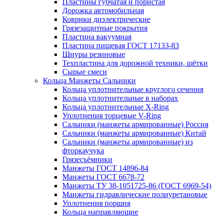
Пластины губчатая и пористая
Дорожка автомобильная
Коврики диэлектрические
Грязезащитные покрытия
Пластина вакуумная
Пластина пищевая ГОСТ 17133-83
Шнуры резиновые
Техпластина для дорожной техники, щётки
Сырые смеси
Кольца Манжеты Сальники
Кольца уплотнительные круглого сечения
Кольца уплотнительные в наборах
Кольца уплотнительные Х-Ring
Уплотнения торцевые V-Ring
Сальники (манжеты армированные) Россия
Сальники (манжеты армированные) Китай
Сальники (манжеты армированные) из
фторкаучука
Грязесъёмники
Манжеты ГОСТ 14896-84
Манжеты ГОСТ 6678-72
Манжеты ТУ 38-1051725-86 (ГОСТ 6969-54)
Манжеты гидравлические полиуретановые
Уплотнения поршня
Кольца направляющие