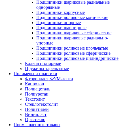
Подшипники шариковые радиальные
однорядные
Подшипники корпусные
Подшипники роликовые конические
Подшипники опорные
Подшипники шарнирные
Подшипники шариковые сферические
Подшипники шариковые радиально-
упорные
Подшипники роликовые игольчатые
Подшипники роликовые сферические
Подшипники роликовые цилиндрические
Кольца стопорные
Пружины тарельчатые
Полимеры и пластики
Фторопласт, ФУМ-лента
Капролон
Полиацеталь
Полиуретан
Текстолит
Стеклотекстолит
Полиэтилен
Винипласт
Оргстекло
Промышленные товары