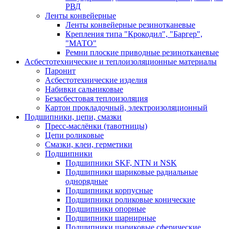
РВД
Ленты конвейерные
Ленты конвейерные резинотканевые
Крепления типа "Крокодил", "Баргер",
"МАТО"
Ремни плоские приводные резинотканевые
Асбестотехнические и теплоизоляционные материалы
Паронит
Асбестотехнические изделия
Набивки сальниковые
Безасбестовая теплоизоляция
Картон прокладочный, электроизоляционный
Подшипники, цепи, смазки
Пресс-маслёнки (тавотницы)
Цепи роликовые
Смазки, клеи, герметики
Подшипники
Подшипники SKF, NTN и NSK
Подшипники шариковые радиальные
однорядные
Подшипники корпусные
Подшипники роликовые конические
Подшипники опорные
Подшипники шарнирные
Подшипники шариковые сферические