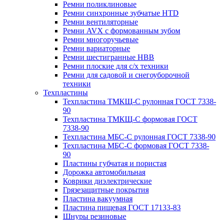
Ремни поликлиновые
Ремни синхронные зубчатые HTD
Ремни вентиляторные
Ремни AVX с формованным зубом
Ремни многоручьевые
Ремни вариаторные
Ремни шестигранные HBB
Ремни плоские для с/х техники
Ремни для садовой и снегоуборочной
техники
Техпластины
Техпластина ТМКЩ-С рулонная ГОСТ 7338-
90
Техпластина ТМКЩ-С формовая ГОСТ
7338-90
Техпластина МБС-С рулонная ГОСТ 7338-90
Техпластина МБС-С формовая ГОСТ 7338-
90
Пластины губчатая и пористая
Дорожка автомобильная
Коврики диэлектрические
Грязезащитные покрытия
Пластина вакуумная
Пластина пищевая ГОСТ 17133-83
Шнуры резиновые