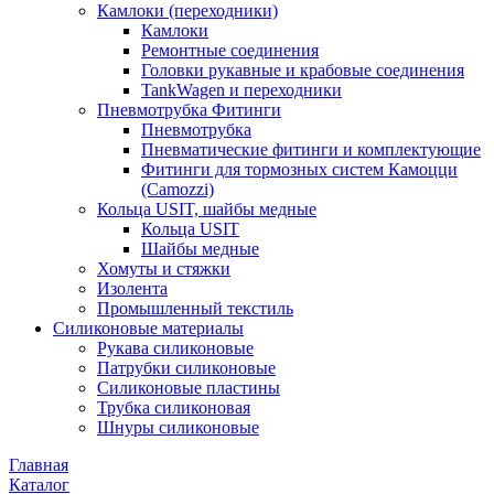
Камлоки (переходники)
Камлоки
Ремонтные соединения
Головки рукавные и крабовые соединения
TankWagen и переходники
Пневмотрубка Фитинги
Пневмотрубка
Пневматические фитинги и комплектующие
Фитинги для тормозных систем Камоцци
(Camozzi)
Кольца USIT, шайбы медные
Кольца USIT
Шайбы медные
Хомуты и стяжки
Изолента
Промышленный текстиль
Силиконовые материалы
Рукава силиконовые
Патрубки силиконовые
Силиконовые пластины
Трубка силиконовая
Шнуры силиконовые
Главная
Каталог