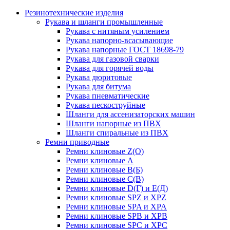
Резинотехнические изделия
Рукава и шланги промышленные
Рукава с нитяным усилением
Рукава напорно-всасывающие
Рукава напорные ГОСТ 18698-79
Рукава для газовой сварки
Рукава для горячей воды
Рукава дюритовые
Рукава для битума
Рукава пневматические
Рукава пескоструйные
Шланги для ассенизаторских машин
Шланги напорные из ПВХ
Шланги спиральные из ПВХ
Ремни приводные
Ремни клиновые Z(О)
Ремни клиновые А
Ремни клиновые В(Б)
Ремни клиновые С(В)
Ремни клиновые D(Г) и Е(Д)
Ремни клиновые SPZ и XPZ
Ремни клиновые SPA и XPA
Ремни клиновые SPB и XPB
Ремни клиновые SPC и XPC