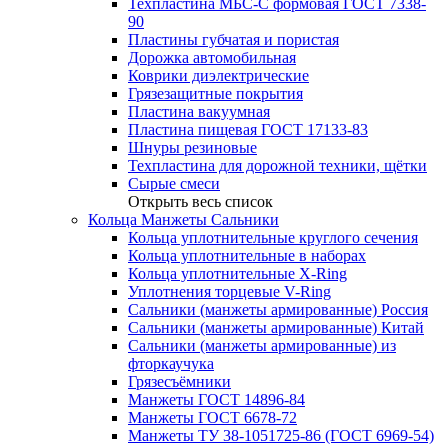
Техпластина МБС-С формовая ГОСТ 7338-
90
Пластины губчатая и пористая
Дорожка автомобильная
Коврики диэлектрические
Грязезащитные покрытия
Пластина вакуумная
Пластина пищевая ГОСТ 17133-83
Шнуры резиновые
Техпластина для дорожной техники, щётки
Сырые смеси
Открыть весь список
Кольца Манжеты Сальники
Кольца уплотнительные круглого сечения
Кольца уплотнительные в наборах
Кольца уплотнительные Х-Ring
Уплотнения торцевые V-Ring
Сальники (манжеты армированные) Россия
Сальники (манжеты армированные) Китай
Сальники (манжеты армированные) из
фторкаучука
Грязесъёмники
Манжеты ГОСТ 14896-84
Манжеты ГОСТ 6678-72
Манжеты ТУ 38-1051725-86 (ГОСТ 6969-54)