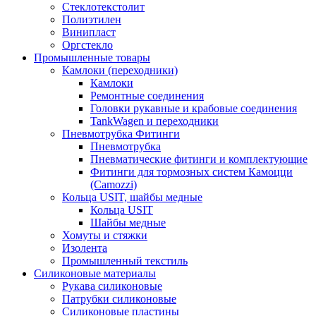
Стеклотекстолит
Полиэтилен
Винипласт
Оргстекло
Промышленные товары
Камлоки (переходники)
Камлоки
Ремонтные соединения
Головки рукавные и крабовые соединения
TankWagen и переходники
Пневмотрубка Фитинги
Пневмотрубка
Пневматические фитинги и комплектующие
Фитинги для тормозных систем Камоцци
(Camozzi)
Кольца USIT, шайбы медные
Кольца USIT
Шайбы медные
Хомуты и стяжки
Изолента
Промышленный текстиль
Силиконовые материалы
Рукава силиконовые
Патрубки силиконовые
Силиконовые пластины