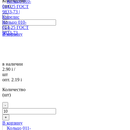
Количество
(шт)
-
Кольцо 010-
014-25 ГОСТ
+
9833-73
В корзину
в наличии
2.90
i
/
шт
опт. 2.19
i
Количество
(шт)
-
+
В корзину