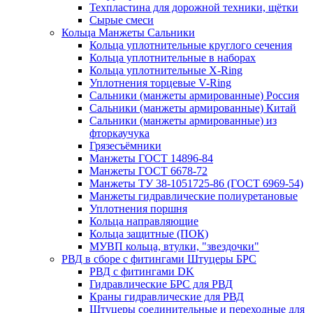
Техпластина для дорожной техники, щётки
Сырые смеси
Кольца Манжеты Сальники
Кольца уплотнительные круглого сечения
Кольца уплотнительные в наборах
Кольца уплотнительные Х-Ring
Уплотнения торцевые V-Ring
Сальники (манжеты армированные) Россия
Сальники (манжеты армированные) Китай
Сальники (манжеты армированные) из
фторкаучука
Грязесъёмники
Манжеты ГОСТ 14896-84
Манжеты ГОСТ 6678-72
Манжеты ТУ 38-1051725-86 (ГОСТ 6969-54)
Манжеты гидравлические полиуретановые
Уплотнения поршня
Кольца направляющие
Кольца защитные (ПОК)
МУВП кольца, втулки, "звездочки"
РВД в сборе с фитингами Штуцеры БРС
РВД с фитингами DK
Гидравлические БРС для РВД
Краны гидравлические для РВД
Штуцеры соединительные и переходные для