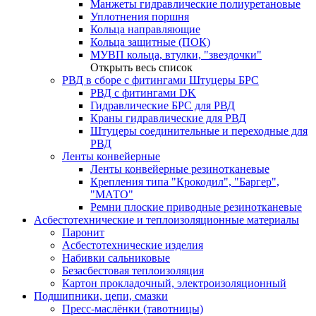
Манжеты гидравлические полиуретановые
Уплотнения поршня
Кольца направляющие
Кольца защитные (ПОК)
МУВП кольца, втулки, "звездочки"
Открыть весь список
РВД в сборе с фитингами Штуцеры БРС
РВД с фитингами DK
Гидравлические БРС для РВД
Краны гидравлические для РВД
Штуцеры соединительные и переходные для
РВД
Ленты конвейерные
Ленты конвейерные резинотканевые
Крепления типа "Крокодил", "Баргер",
"МАТО"
Ремни плоские приводные резинотканевые
Асбестотехнические и теплоизоляционные материалы
Паронит
Асбестотехнические изделия
Набивки сальниковые
Безасбестовая теплоизоляция
Картон прокладочный, электроизоляционный
Подшипники, цепи, смазки
Пресс-маслёнки (тавотницы)