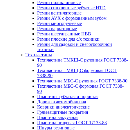
Ремни поликлиновые
Ремни синхронные зубчатые HTD
Ремни вентиляторные
Ремни AVX с формованным зубом
Ремни многоручьевые
Ремни вариаторные
Ремни шестигранные HBB
Ремни плоские для с/х техники
Ремни для садовой и снегоуборочной
техники
Техпластины
Техпластина ТМКЩ-С рулонная ГОСТ 7338-
90
Техпластина ТМКЩ-С формовая ГОСТ
7338-90
Техпластина МБС-С рулонная ГОСТ 7338-90
Техпластина МБС-С формовая ГОСТ 7338-
90
Пластины губчатая и пористая
Дорожка автомобильная
Коврики диэлектрические
Грязезащитные покрытия
Пластина вакуумная
Пластина пищевая ГОСТ 17133-83
Шнуры резиновые