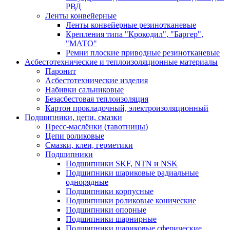
РВД
Ленты конвейерные
Ленты конвейерные резинотканевые
Крепления типа "Крокодил", "Баргер",
"МАТО"
Ремни плоские приводные резинотканевые
Асбестотехнические и теплоизоляционные материалы
Паронит
Асбестотехнические изделия
Набивки сальниковые
Безасбестовая теплоизоляция
Картон прокладочный, электроизоляционный
Подшипники, цепи, смазки
Пресс-маслёнки (тавотницы)
Цепи роликовые
Смазки, клеи, герметики
Подшипники
Подшипники SKF, NTN и NSK
Подшипники шариковые радиальные
однорядные
Подшипники корпусные
Подшипники роликовые конические
Подшипники опорные
Подшипники шарнирные
Подшипники шариковые сферические