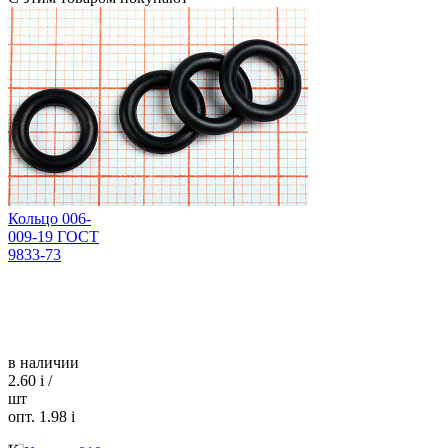
Кольцо 006-
009-19 ГОСТ
9833-73
в наличии
2.60
i
/
шт
опт. 1.98
i