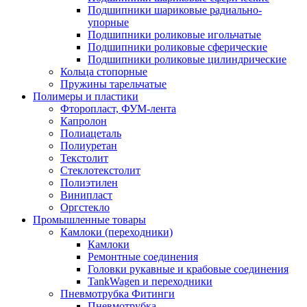
Подшипники шариковые радиально-
упорные
Подшипники роликовые игольчатые
Подшипники роликовые сферические
Подшипники роликовые цилиндрические
Кольца стопорные
Пружины тарельчатые
Полимеры и пластики
Фторопласт, ФУМ-лента
Капролон
Полиацеталь
Полиуретан
Текстолит
Стеклотекстолит
Полиэтилен
Винипласт
Оргстекло
Промышленные товары
Камлоки (переходники)
Камлоки
Ремонтные соединения
Головки рукавные и крабовые соединения
TankWagen и переходники
Пневмотрубка Фитинги
Пневмотрубка