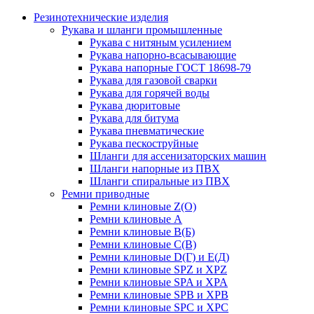
Резинотехнические изделия
Рукава и шланги промышленные
Рукава с нитяным усилением
Рукава напорно-всасывающие
Рукава напорные ГОСТ 18698-79
Рукава для газовой сварки
Рукава для горячей воды
Рукава дюритовые
Рукава для битума
Рукава пневматические
Рукава пескоструйные
Шланги для ассенизаторских машин
Шланги напорные из ПВХ
Шланги спиральные из ПВХ
Ремни приводные
Ремни клиновые Z(О)
Ремни клиновые А
Ремни клиновые В(Б)
Ремни клиновые С(В)
Ремни клиновые D(Г) и Е(Д)
Ремни клиновые SPZ и XPZ
Ремни клиновые SPA и XPA
Ремни клиновые SPB и XPB
Ремни клиновые SPC и XPC