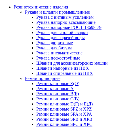
Резинотехнические изделия
Рукава и шланги промышленные
Рукава с нитяным усилением
Рукава напорно-всасывающие
Рукава напорные ГОСТ 18698-79
Рукава для газовой сварки
Рукава для горячей воды
Рукава дюритовые
Рукава для битума
Рукава пневматические
Рукава пескоструйные
Шланги для ассенизаторских машин
Шланги напорные из ПВХ
Шланги спиральные из ПВХ
Ремни приводные
Ремни клиновые Z(О)
Ремни клиновые А
Ремни клиновые В(Б)
Ремни клиновые С(В)
Ремни клиновые D(Г) и Е(Д)
Ремни клиновые SPZ и XPZ
Ремни клиновые SPA и XPA
Ремни клиновые SPB и XPB
Ремни клиновые SPC и XPC