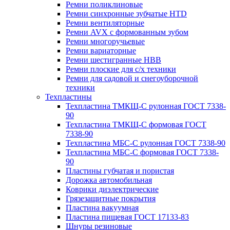
Ремни поликлиновые
Ремни синхронные зубчатые HTD
Ремни вентиляторные
Ремни AVX с формованным зубом
Ремни многоручьевые
Ремни вариаторные
Ремни шестигранные HBB
Ремни плоские для с/х техники
Ремни для садовой и снегоуборочной
техники
Техпластины
Техпластина ТМКЩ-С рулонная ГОСТ 7338-
90
Техпластина ТМКЩ-С формовая ГОСТ
7338-90
Техпластина МБС-С рулонная ГОСТ 7338-90
Техпластина МБС-С формовая ГОСТ 7338-
90
Пластины губчатая и пористая
Дорожка автомобильная
Коврики диэлектрические
Грязезащитные покрытия
Пластина вакуумная
Пластина пищевая ГОСТ 17133-83
Шнуры резиновые