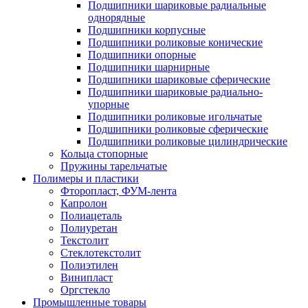
Подшипники шариковые радиальные
однорядные
Подшипники корпусные
Подшипники роликовые конические
Подшипники опорные
Подшипники шарнирные
Подшипники шариковые сферические
Подшипники шариковые радиально-
упорные
Подшипники роликовые игольчатые
Подшипники роликовые сферические
Подшипники роликовые цилиндрические
Кольца стопорные
Пружины тарельчатые
Полимеры и пластики
Фторопласт, ФУМ-лента
Капролон
Полиацеталь
Полиуретан
Текстолит
Стеклотекстолит
Полиэтилен
Винипласт
Оргстекло
Промышленные товары