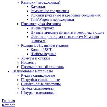
Камлоки (переходники)
Камлоки
Ремонтные соединения
Головки рукавные и крабовые соединения
TankWagen и переходники
Пневмотрубка Фитинги
Пневмотрубка
Пневматические фитинги и комплектующие
Фитинги для тормозных систем Камоцци
(Camozzi)
Кольца USIT, шайбы медные
Кольца USIT
Шайбы медные
Хомуты и стяжки
Изолента
Промышленный текстиль
Силиконовые материалы
Рукава силиконовые
Патрубки силиконовые
Силиконовые пластины
Трубка силиконовая
Шнуры силиконовые
Главная
Каталог