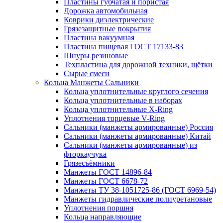
Пластины губчатая и пористая
Дорожка автомобильная
Коврики диэлектрические
Грязезащитные покрытия
Пластина вакуумная
Пластина пищевая ГОСТ 17133-83
Шнуры резиновые
Техпластина для дорожной техники, щётки
Сырые смеси
Кольца Манжеты Сальники
Кольца уплотнительные круглого сечения
Кольца уплотнительные в наборах
Кольца уплотнительные Х-Ring
Уплотнения торцевые V-Ring
Сальники (манжеты армированные) Россия
Сальники (манжеты армированные) Китай
Сальники (манжеты армированные) из
фторкаучука
Грязесъёмники
Манжеты ГОСТ 14896-84
Манжеты ГОСТ 6678-72
Манжеты ТУ 38-1051725-86 (ГОСТ 6969-54)
Манжеты гидравлические полиуретановые
Уплотнения поршня
Кольца направляющие