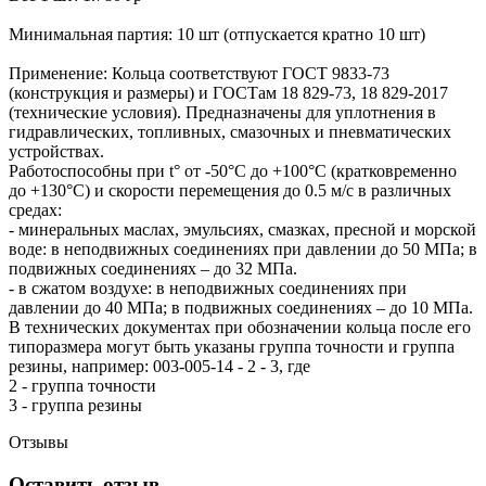
Минимальная партия: 10 шт (отпускается кратно 10 шт)
Применение: Кольца соответствуют ГОСТ 9833-73
(конструкция и размеры) и ГОСТам 18 829-73, 18 829-2017
(технические условия). Предназначены для уплотнения в
гидравлических, топливных, смазочных и пневматических
устройствах.
Работоспособны при t° от -50°С до +100°С (кратковременно
до +130°С) и скорости перемещения до 0.5 м/с в различных
средах:
- минеральных маслах, эмульсиях, смазках, пресной и морской
воде: в неподвижных соединениях при давлении до 50 МПа; в
подвижных соединениях – до 32 МПа.
- в сжатом воздухе: в неподвижных соединениях при
давлении до 40 МПа; в подвижных соединениях – до 10 МПа.
В технических документах при обозначении кольца после его
типоразмера могут быть указаны группа точности и группа
резины, например: 003-005-14 - 2 - 3, где
2 - группа точности
3 - группа резины
Отзывы
Оставить отзыв