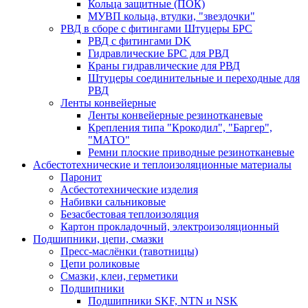
Кольца защитные (ПОК)
МУВП кольца, втулки, "звездочки"
РВД в сборе с фитингами Штуцеры БРС
РВД с фитингами DK
Гидравлические БРС для РВД
Краны гидравлические для РВД
Штуцеры соединительные и переходные для
РВД
Ленты конвейерные
Ленты конвейерные резинотканевые
Крепления типа "Крокодил", "Баргер",
"МАТО"
Ремни плоские приводные резинотканевые
Асбестотехнические и теплоизоляционные материалы
Паронит
Асбестотехнические изделия
Набивки сальниковые
Безасбестовая теплоизоляция
Картон прокладочный, электроизоляционный
Подшипники, цепи, смазки
Пресс-маслёнки (тавотницы)
Цепи роликовые
Смазки, клеи, герметики
Подшипники
Подшипники SKF, NTN и NSK