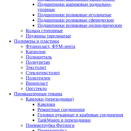
Подшипники шариковые радиально-
упорные
Подшипники роликовые игольчатые
Подшипники роликовые сферические
Подшипники роликовые цилиндрические
Кольца стопорные
Пружины тарельчатые
Полимеры и пластики
Фторопласт, ФУМ-лента
Капролон
Полиацеталь
Полиуретан
Текстолит
Стеклотекстолит
Полиэтилен
Винипласт
Оргстекло
Промышленные товары
Камлоки (переходники)
Камлоки
Ремонтные соединения
Головки рукавные и крабовые соединения
TankWagen и переходники
Пневмотрубка Фитинги
Пневмотрубка