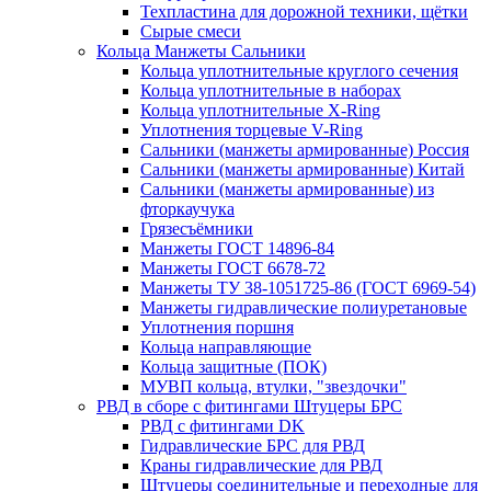
Техпластина для дорожной техники, щётки
Сырые смеси
Кольца Манжеты Сальники
Кольца уплотнительные круглого сечения
Кольца уплотнительные в наборах
Кольца уплотнительные Х-Ring
Уплотнения торцевые V-Ring
Сальники (манжеты армированные) Россия
Сальники (манжеты армированные) Китай
Сальники (манжеты армированные) из
фторкаучука
Грязесъёмники
Манжеты ГОСТ 14896-84
Манжеты ГОСТ 6678-72
Манжеты ТУ 38-1051725-86 (ГОСТ 6969-54)
Манжеты гидравлические полиуретановые
Уплотнения поршня
Кольца направляющие
Кольца защитные (ПОК)
МУВП кольца, втулки, "звездочки"
РВД в сборе с фитингами Штуцеры БРС
РВД с фитингами DK
Гидравлические БРС для РВД
Краны гидравлические для РВД
Штуцеры соединительные и переходные для