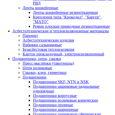
РВД
Ленты конвейерные
Ленты конвейерные резинотканевые
Крепления типа "Крокодил", "Баргер",
"МАТО"
Ремни плоские приводные резинотканевые
Асбестотехнические и теплоизоляционные материалы
Паронит
Асбестотехнические изделия
Набивки сальниковые
Безасбестовая теплоизоляция
Картон прокладочный, электроизоляционный
Подшипники, цепи, смазки
Пресс-маслёнки (тавотницы)
Цепи роликовые
Смазки, клеи, герметики
Подшипники
Подшипники SKF, NTN и NSK
Подшипники шариковые радиальные
однорядные
Подшипники корпусные
Подшипники роликовые конические
Подшипники опорные
Подшипники шарнирные
Подшипники шариковые сферические