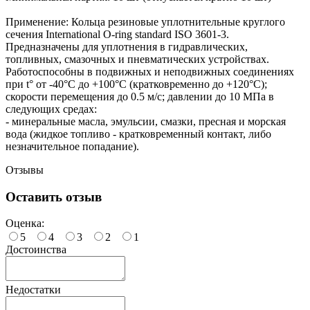
Применение: Кольца резиновые уплотнительные круглого
сечения International O-ring standard ISO 3601-3.
Предназначены для уплотнения в гидравлических,
топливных, смазочных и пневматических устройствах.
Работоспособны в подвижных и неподвижных соединениях
при t° от -40°С до +100°С (кратковременно до +120°С);
скорости перемещения до 0.5 м/с; давлении до 10 МПа в
следующих средах:
- минеральные масла, эмульсии, смазки, пресная и морская
вода (жидкое топливо - кратковременный контакт, либо
незначительное попадание).
Отзывы
Оставить отзыв
Оценка:
5
4
3
2
1
Достоинства
Недостатки