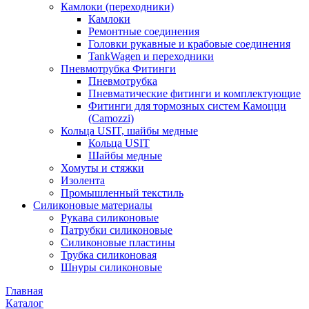
Камлоки (переходники)
Камлоки
Ремонтные соединения
Головки рукавные и крабовые соединения
TankWagen и переходники
Пневмотрубка Фитинги
Пневмотрубка
Пневматические фитинги и комплектующие
Фитинги для тормозных систем Камоцци
(Camozzi)
Кольца USIT, шайбы медные
Кольца USIT
Шайбы медные
Хомуты и стяжки
Изолента
Промышленный текстиль
Силиконовые материалы
Рукава силиконовые
Патрубки силиконовые
Силиконовые пластины
Трубка силиконовая
Шнуры силиконовые
Главная
Каталог