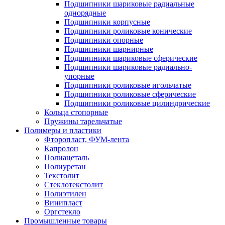
Подшипники шариковые радиальные
однорядные
Подшипники корпусные
Подшипники роликовые конические
Подшипники опорные
Подшипники шарнирные
Подшипники шариковые сферические
Подшипники шариковые радиально-
упорные
Подшипники роликовые игольчатые
Подшипники роликовые сферические
Подшипники роликовые цилиндрические
Кольца стопорные
Пружины тарельчатые
Полимеры и пластики
Фторопласт, ФУМ-лента
Капролон
Полиацеталь
Полиуретан
Текстолит
Стеклотекстолит
Полиэтилен
Винипласт
Оргстекло
Промышленные товары