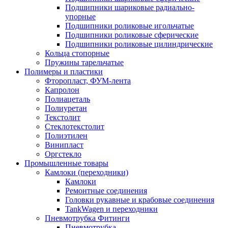
Подшипники шариковые радиально-
упорные
Подшипники роликовые игольчатые
Подшипники роликовые сферические
Подшипники роликовые цилиндрические
Кольца стопорные
Пружины тарельчатые
Полимеры и пластики
Фторопласт, ФУМ-лента
Капролон
Полиацеталь
Полиуретан
Текстолит
Стеклотекстолит
Полиэтилен
Винипласт
Оргстекло
Промышленные товары
Камлоки (переходники)
Камлоки
Ремонтные соединения
Головки рукавные и крабовые соединения
TankWagen и переходники
Пневмотрубка Фитинги
Пневмотрубка