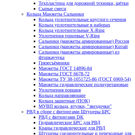
Техпластина для дорожной техники, щётки
Сырые смеси
Кольца Манжеты Сальники
Кольца уплотнительные круглого сечения
Кольца уплотнительные в наборах
Кольца уплотнительные Х-Ring
Уплотнения торцевые V-Ring
Сальники (манжеты армированные) Россия
Сальники (манжеты армированные) Китай
Сальники (манжеты армированные) из
фторкаучука
Грязесъёмники
Манжеты ГОСТ 14896-84
Манжеты ГОСТ 6678-72
Манжеты ТУ 38-1051725-86 (ГОСТ 6969-54)
Манжеты гидравлические полиуретановые
Уплотнения поршня
Кольца направляющие
Кольца защитные (ПОК)
МУВП кольца, втулки, "звездочки"
РВД в сборе с фитингами Штуцеры БРС
РВД с фитингами DK
Гидравлические БРС для РВД
Краны гидравлические для РВД
Штуцеры соединительные и переходные для