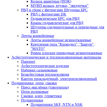
Кольца защитные (ПОК)
МУВП кольца, втулки, "звездочки"
РВД в сборе с фитингами Штуцеры БРС
РВД с фитингами DK
Гидравлические БРС для РВД
Краны гидравлические для РВД
Штуцеры соединительные и переходные для
РВД
Ленты конвейерные
Ленты конвейерные резинотканевые
Крепления типа "Крокодил", "Баргер",
"МАТО"
Ремни плоские приводные резинотканевые
Асбестотехнические и теплоизоляционные материалы
Паронит
Асбестотехнические изделия
Набивки сальниковые
Безасбестовая теплоизоляция
Картон прокладочный, электроизоляционный
Подшипники, цепи, смазки
Пресс-маслёнки (тавотницы)
Цепи роликовые
Смазки, клеи, герметики
Подшипники
Подшипники SKF, NTN и NSK