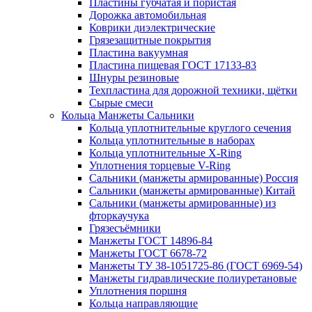
Пластины губчатая и пористая
Дорожка автомобильная
Коврики диэлектрические
Грязезащитные покрытия
Пластина вакуумная
Пластина пищевая ГОСТ 17133-83
Шнуры резиновые
Техпластина для дорожной техники, щётки
Сырые смеси
Кольца Манжеты Сальники
Кольца уплотнительные круглого сечения
Кольца уплотнительные в наборах
Кольца уплотнительные Х-Ring
Уплотнения торцевые V-Ring
Сальники (манжеты армированные) Россия
Сальники (манжеты армированные) Китай
Сальники (манжеты армированные) из
фторкаучука
Грязесъёмники
Манжеты ГОСТ 14896-84
Манжеты ГОСТ 6678-72
Манжеты ТУ 38-1051725-86 (ГОСТ 6969-54)
Манжеты гидравлические полиуретановые
Уплотнения поршня
Кольца направляющие