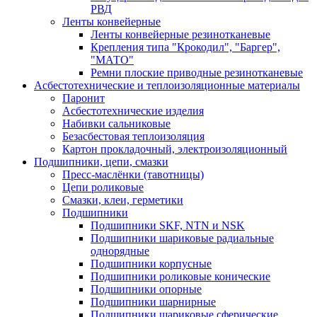
РВД
Ленты конвейерные
Ленты конвейерные резинотканевые
Крепления типа "Крокодил", "Баргер",
"МАТО"
Ремни плоские приводные резинотканевые
Асбестотехнические и теплоизоляционные материалы
Паронит
Асбестотехнические изделия
Набивки сальниковые
Безасбестовая теплоизоляция
Картон прокладочный, электроизоляционный
Подшипники, цепи, смазки
Пресс-маслёнки (тавотницы)
Цепи роликовые
Смазки, клеи, герметики
Подшипники
Подшипники SKF, NTN и NSK
Подшипники шариковые радиальные
однорядные
Подшипники корпусные
Подшипники роликовые конические
Подшипники опорные
Подшипники шарнирные
Подшипники шариковые сферические