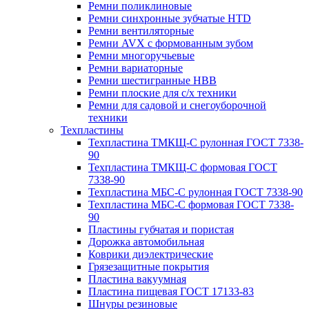
Ремни поликлиновые
Ремни синхронные зубчатые HTD
Ремни вентиляторные
Ремни AVX с формованным зубом
Ремни многоручьевые
Ремни вариаторные
Ремни шестигранные HBB
Ремни плоские для с/х техники
Ремни для садовой и снегоуборочной
техники
Техпластины
Техпластина ТМКЩ-С рулонная ГОСТ 7338-
90
Техпластина ТМКЩ-С формовая ГОСТ
7338-90
Техпластина МБС-С рулонная ГОСТ 7338-90
Техпластина МБС-С формовая ГОСТ 7338-
90
Пластины губчатая и пористая
Дорожка автомобильная
Коврики диэлектрические
Грязезащитные покрытия
Пластина вакуумная
Пластина пищевая ГОСТ 17133-83
Шнуры резиновые