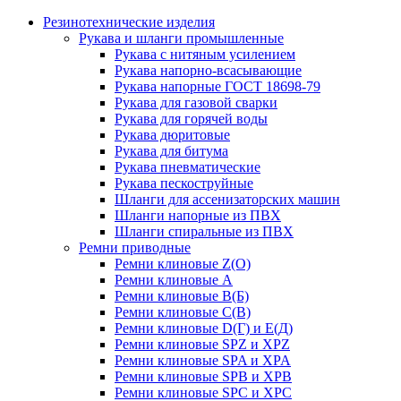
Резинотехнические изделия
Рукава и шланги промышленные
Рукава с нитяным усилением
Рукава напорно-всасывающие
Рукава напорные ГОСТ 18698-79
Рукава для газовой сварки
Рукава для горячей воды
Рукава дюритовые
Рукава для битума
Рукава пневматические
Рукава пескоструйные
Шланги для ассенизаторских машин
Шланги напорные из ПВХ
Шланги спиральные из ПВХ
Ремни приводные
Ремни клиновые Z(О)
Ремни клиновые А
Ремни клиновые В(Б)
Ремни клиновые С(В)
Ремни клиновые D(Г) и Е(Д)
Ремни клиновые SPZ и XPZ
Ремни клиновые SPA и XPA
Ремни клиновые SPB и XPB
Ремни клиновые SPC и XPC