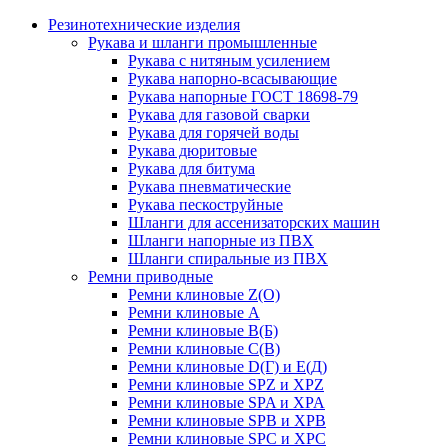
Резинотехнические изделия
Рукава и шланги промышленные
Рукава с нитяным усилением
Рукава напорно-всасывающие
Рукава напорные ГОСТ 18698-79
Рукава для газовой сварки
Рукава для горячей воды
Рукава дюритовые
Рукава для битума
Рукава пневматические
Рукава пескоструйные
Шланги для ассенизаторских машин
Шланги напорные из ПВХ
Шланги спиральные из ПВХ
Ремни приводные
Ремни клиновые Z(О)
Ремни клиновые А
Ремни клиновые В(Б)
Ремни клиновые С(В)
Ремни клиновые D(Г) и Е(Д)
Ремни клиновые SPZ и XPZ
Ремни клиновые SPA и XPA
Ремни клиновые SPB и XPB
Ремни клиновые SPC и XPC