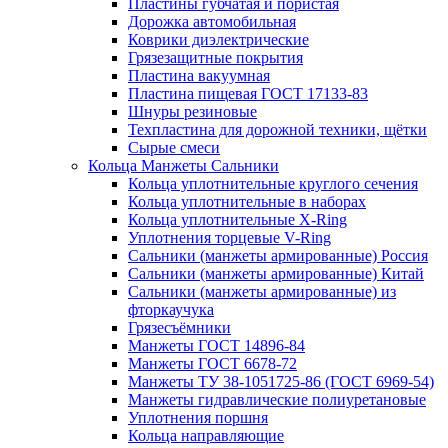
Пластины губчатая и пористая
Дорожка автомобильная
Коврики диэлектрические
Грязезащитные покрытия
Пластина вакуумная
Пластина пищевая ГОСТ 17133-83
Шнуры резиновые
Техпластина для дорожной техники, щётки
Сырые смеси
Кольца Манжеты Сальники
Кольца уплотнительные круглого сечения
Кольца уплотнительные в наборах
Кольца уплотнительные Х-Ring
Уплотнения торцевые V-Ring
Сальники (манжеты армированные) Россия
Сальники (манжеты армированные) Китай
Сальники (манжеты армированные) из
фторкаучука
Грязесъёмники
Манжеты ГОСТ 14896-84
Манжеты ГОСТ 6678-72
Манжеты ТУ 38-1051725-86 (ГОСТ 6969-54)
Манжеты гидравлические полиуретановые
Уплотнения поршня
Кольца направляющие