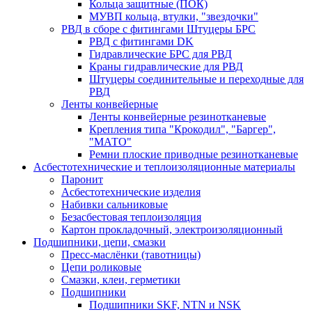
Кольца защитные (ПОК)
МУВП кольца, втулки, "звездочки"
РВД в сборе с фитингами Штуцеры БРС
РВД с фитингами DK
Гидравлические БРС для РВД
Краны гидравлические для РВД
Штуцеры соединительные и переходные для
РВД
Ленты конвейерные
Ленты конвейерные резинотканевые
Крепления типа "Крокодил", "Баргер",
"МАТО"
Ремни плоские приводные резинотканевые
Асбестотехнические и теплоизоляционные материалы
Паронит
Асбестотехнические изделия
Набивки сальниковые
Безасбестовая теплоизоляция
Картон прокладочный, электроизоляционный
Подшипники, цепи, смазки
Пресс-маслёнки (тавотницы)
Цепи роликовые
Смазки, клеи, герметики
Подшипники
Подшипники SKF, NTN и NSK