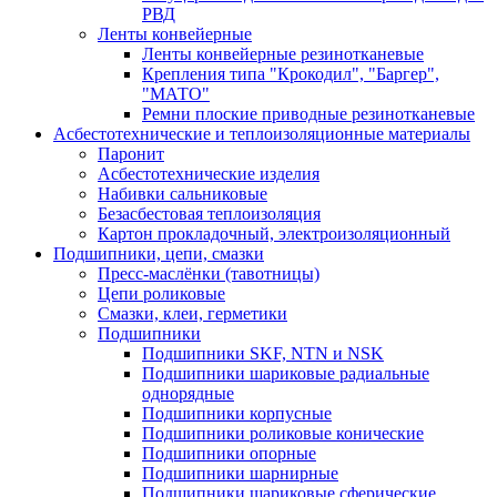
РВД
Ленты конвейерные
Ленты конвейерные резинотканевые
Крепления типа "Крокодил", "Баргер",
"МАТО"
Ремни плоские приводные резинотканевые
Асбестотехнические и теплоизоляционные материалы
Паронит
Асбестотехнические изделия
Набивки сальниковые
Безасбестовая теплоизоляция
Картон прокладочный, электроизоляционный
Подшипники, цепи, смазки
Пресс-маслёнки (тавотницы)
Цепи роликовые
Смазки, клеи, герметики
Подшипники
Подшипники SKF, NTN и NSK
Подшипники шариковые радиальные
однорядные
Подшипники корпусные
Подшипники роликовые конические
Подшипники опорные
Подшипники шарнирные
Подшипники шариковые сферические