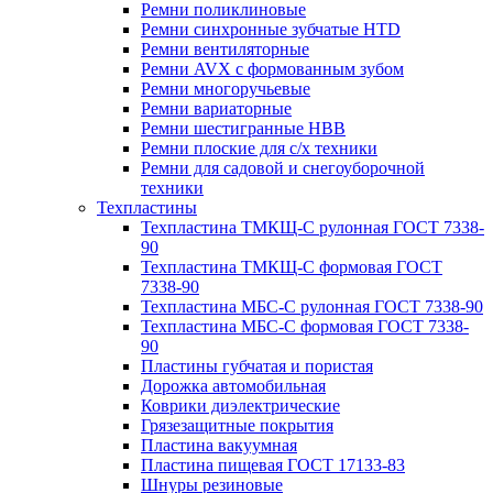
Ремни поликлиновые
Ремни синхронные зубчатые HTD
Ремни вентиляторные
Ремни AVX с формованным зубом
Ремни многоручьевые
Ремни вариаторные
Ремни шестигранные HBB
Ремни плоские для с/х техники
Ремни для садовой и снегоуборочной
техники
Техпластины
Техпластина ТМКЩ-С рулонная ГОСТ 7338-
90
Техпластина ТМКЩ-С формовая ГОСТ
7338-90
Техпластина МБС-С рулонная ГОСТ 7338-90
Техпластина МБС-С формовая ГОСТ 7338-
90
Пластины губчатая и пористая
Дорожка автомобильная
Коврики диэлектрические
Грязезащитные покрытия
Пластина вакуумная
Пластина пищевая ГОСТ 17133-83
Шнуры резиновые