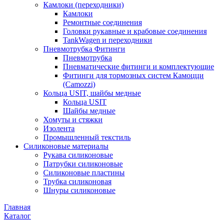
Камлоки (переходники)
Камлоки
Ремонтные соединения
Головки рукавные и крабовые соединения
TankWagen и переходники
Пневмотрубка Фитинги
Пневмотрубка
Пневматические фитинги и комплектующие
Фитинги для тормозных систем Камоцци
(Camozzi)
Кольца USIT, шайбы медные
Кольца USIT
Шайбы медные
Хомуты и стяжки
Изолента
Промышленный текстиль
Силиконовые материалы
Рукава силиконовые
Патрубки силиконовые
Силиконовые пластины
Трубка силиконовая
Шнуры силиконовые
Главная
Каталог