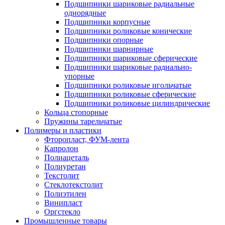
Подшипники шариковые радиальные
однорядные
Подшипники корпусные
Подшипники роликовые конические
Подшипники опорные
Подшипники шарнирные
Подшипники шариковые сферические
Подшипники шариковые радиально-
упорные
Подшипники роликовые игольчатые
Подшипники роликовые сферические
Подшипники роликовые цилиндрические
Кольца стопорные
Пружины тарельчатые
Полимеры и пластики
Фторопласт, ФУМ-лента
Капролон
Полиацеталь
Полиуретан
Текстолит
Стеклотекстолит
Полиэтилен
Винипласт
Оргстекло
Промышленные товары