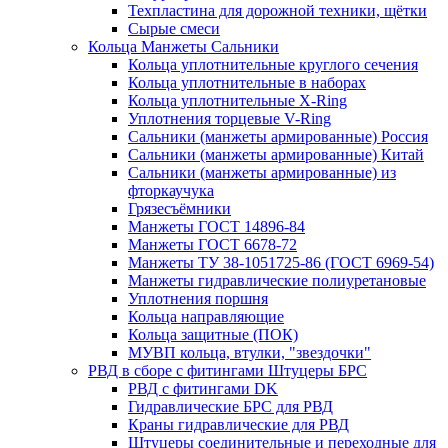
Техпластина для дорожной техники, щётки
Сырые смеси
Кольца Манжеты Сальники
Кольца уплотнительные круглого сечения
Кольца уплотнительные в наборах
Кольца уплотнительные Х-Ring
Уплотнения торцевые V-Ring
Сальники (манжеты армированные) Россия
Сальники (манжеты армированные) Китай
Сальники (манжеты армированные) из
фторкаучука
Грязесъёмники
Манжеты ГОСТ 14896-84
Манжеты ГОСТ 6678-72
Манжеты ТУ 38-1051725-86 (ГОСТ 6969-54)
Манжеты гидравлические полиуретановые
Уплотнения поршня
Кольца направляющие
Кольца защитные (ПОК)
МУВП кольца, втулки, "звездочки"
РВД в сборе с фитингами Штуцеры БРС
РВД с фитингами DK
Гидравлические БРС для РВД
Краны гидравлические для РВД
Штуцеры соединительные и переходные для