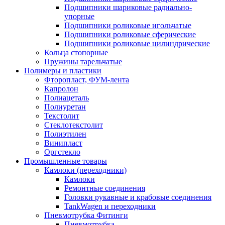
Подшипники шариковые радиально-
упорные
Подшипники роликовые игольчатые
Подшипники роликовые сферические
Подшипники роликовые цилиндрические
Кольца стопорные
Пружины тарельчатые
Полимеры и пластики
Фторопласт, ФУМ-лента
Капролон
Полиацеталь
Полиуретан
Текстолит
Стеклотекстолит
Полиэтилен
Винипласт
Оргстекло
Промышленные товары
Камлоки (переходники)
Камлоки
Ремонтные соединения
Головки рукавные и крабовые соединения
TankWagen и переходники
Пневмотрубка Фитинги
Пневмотрубка