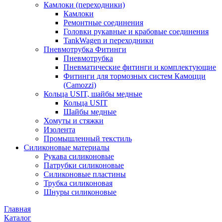
Камлоки (переходники)
Камлоки
Ремонтные соединения
Головки рукавные и крабовые соединения
TankWagen и переходники
Пневмотрубка Фитинги
Пневмотрубка
Пневматические фитинги и комплектующие
Фитинги для тормозных систем Камоцци
(Camozzi)
Кольца USIT, шайбы медные
Кольца USIT
Шайбы медные
Хомуты и стяжки
Изолента
Промышленный текстиль
Силиконовые материалы
Рукава силиконовые
Патрубки силиконовые
Силиконовые пластины
Трубка силиконовая
Шнуры силиконовые
Главная
Каталог