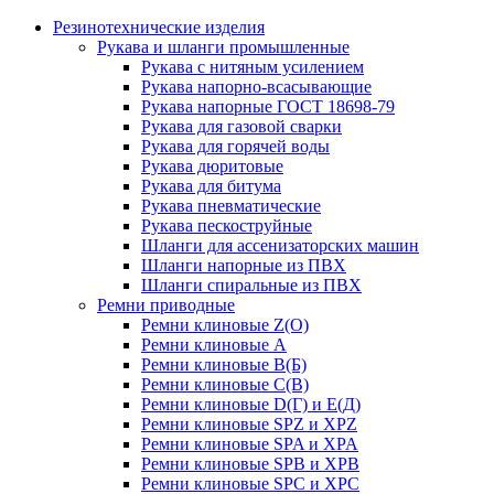
Резинотехнические изделия
Рукава и шланги промышленные
Рукава с нитяным усилением
Рукава напорно-всасывающие
Рукава напорные ГОСТ 18698-79
Рукава для газовой сварки
Рукава для горячей воды
Рукава дюритовые
Рукава для битума
Рукава пневматические
Рукава пескоструйные
Шланги для ассенизаторских машин
Шланги напорные из ПВХ
Шланги спиральные из ПВХ
Ремни приводные
Ремни клиновые Z(О)
Ремни клиновые А
Ремни клиновые В(Б)
Ремни клиновые С(В)
Ремни клиновые D(Г) и Е(Д)
Ремни клиновые SPZ и XPZ
Ремни клиновые SPA и XPA
Ремни клиновые SPB и XPB
Ремни клиновые SPC и XPC