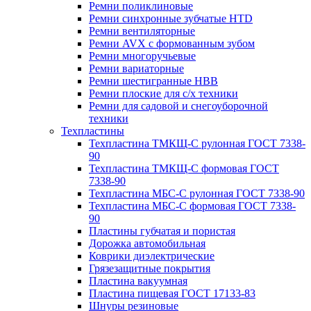
Ремни поликлиновые
Ремни синхронные зубчатые HTD
Ремни вентиляторные
Ремни AVX с формованным зубом
Ремни многоручьевые
Ремни вариаторные
Ремни шестигранные HBB
Ремни плоские для с/х техники
Ремни для садовой и снегоуборочной
техники
Техпластины
Техпластина ТМКЩ-С рулонная ГОСТ 7338-
90
Техпластина ТМКЩ-С формовая ГОСТ
7338-90
Техпластина МБС-С рулонная ГОСТ 7338-90
Техпластина МБС-С формовая ГОСТ 7338-
90
Пластины губчатая и пористая
Дорожка автомобильная
Коврики диэлектрические
Грязезащитные покрытия
Пластина вакуумная
Пластина пищевая ГОСТ 17133-83
Шнуры резиновые