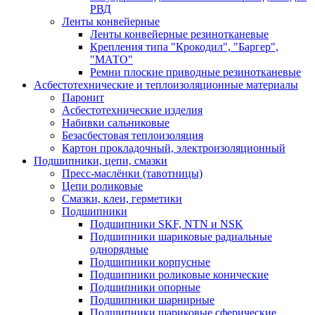
РВД
Ленты конвейерные
Ленты конвейерные резинотканевые
Крепления типа "Крокодил", "Баргер",
"МАТО"
Ремни плоские приводные резинотканевые
Асбестотехнические и теплоизоляционные материалы
Паронит
Асбестотехнические изделия
Набивки сальниковые
Безасбестовая теплоизоляция
Картон прокладочный, электроизоляционный
Подшипники, цепи, смазки
Пресс-маслёнки (тавотницы)
Цепи роликовые
Смазки, клеи, герметики
Подшипники
Подшипники SKF, NTN и NSK
Подшипники шариковые радиальные
однорядные
Подшипники корпусные
Подшипники роликовые конические
Подшипники опорные
Подшипники шарнирные
Подшипники шариковые сферические