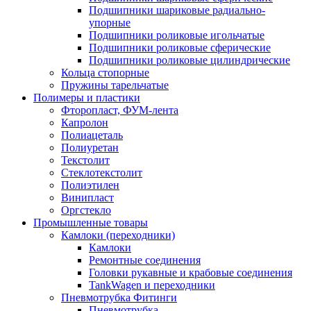
Подшипники шариковые радиально-
упорные
Подшипники роликовые игольчатые
Подшипники роликовые сферические
Подшипники роликовые цилиндрические
Кольца стопорные
Пружины тарельчатые
Полимеры и пластики
Фторопласт, ФУМ-лента
Капролон
Полиацеталь
Полиуретан
Текстолит
Стеклотекстолит
Полиэтилен
Винипласт
Оргстекло
Промышленные товары
Камлоки (переходники)
Камлоки
Ремонтные соединения
Головки рукавные и крабовые соединения
TankWagen и переходники
Пневмотрубка Фитинги
Пневмотрубка