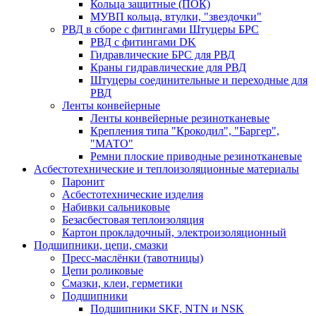
Кольца защитные (ПОК)
МУВП кольца, втулки, "звездочки"
РВД в сборе с фитингами Штуцеры БРС
РВД с фитингами DK
Гидравлические БРС для РВД
Краны гидравлические для РВД
Штуцеры соединительные и переходные для
РВД
Ленты конвейерные
Ленты конвейерные резинотканевые
Крепления типа "Крокодил", "Баргер",
"МАТО"
Ремни плоские приводные резинотканевые
Асбестотехнические и теплоизоляционные материалы
Паронит
Асбестотехнические изделия
Набивки сальниковые
Безасбестовая теплоизоляция
Картон прокладочный, электроизоляционный
Подшипники, цепи, смазки
Пресс-маслёнки (тавотницы)
Цепи роликовые
Смазки, клеи, герметики
Подшипники
Подшипники SKF, NTN и NSK