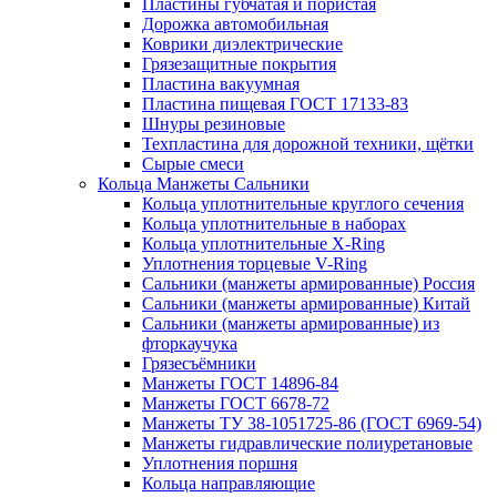
Пластины губчатая и пористая
Дорожка автомобильная
Коврики диэлектрические
Грязезащитные покрытия
Пластина вакуумная
Пластина пищевая ГОСТ 17133-83
Шнуры резиновые
Техпластина для дорожной техники, щётки
Сырые смеси
Кольца Манжеты Сальники
Кольца уплотнительные круглого сечения
Кольца уплотнительные в наборах
Кольца уплотнительные Х-Ring
Уплотнения торцевые V-Ring
Сальники (манжеты армированные) Россия
Сальники (манжеты армированные) Китай
Сальники (манжеты армированные) из
фторкаучука
Грязесъёмники
Манжеты ГОСТ 14896-84
Манжеты ГОСТ 6678-72
Манжеты ТУ 38-1051725-86 (ГОСТ 6969-54)
Манжеты гидравлические полиуретановые
Уплотнения поршня
Кольца направляющие