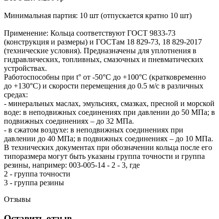
Минимальная партия: 10 шт (отпускается кратно 10 шт)
Применение: Кольца соответствуют ГОСТ 9833-73
(конструкция и размеры) и ГОСТам 18 829-73, 18 829-2017
(технические условия). Предназначены для уплотнения в
гидравлических, топливных, смазочных и пневматических
устройствах.
Работоспособны при t° от -50°С до +100°С (кратковременно
до +130°С) и скорости перемещения до 0.5 м/с в различных
средах:
- минеральных маслах, эмульсиях, смазках, пресной и морской
воде: в неподвижных соединениях при давлении до 50 МПа; в
подвижных соединениях – до 32 МПа.
- в сжатом воздухе: в неподвижных соединениях при
давлении до 40 МПа; в подвижных соединениях – до 10 МПа.
В технических документах при обозначении кольца после его
типоразмера могут быть указаны группа точности и группа
резины, например: 003-005-14 - 2 - 3, где
2 - группа точности
3 - группа резины
Отзывы
Оставить отзыв