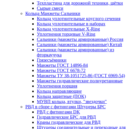
Техпластина для дорожной техники, щётки
Сырые смеси
Кольца Манжеты Сальники
Кольца уплотнительные круглого сечения
Кольца уплотнительные в наборах
Кольца уплотнительные Х-Ring
Уплотнения торцевые V-Ring
Сальники (манжеты армированные) Россия
Сальники (манжеты армированные) Китай
Сальники (манжеты армированные) из
фторкаучука
Грязесъёмники
Манжеты ГОСТ 14896-84
Манжеты ГОСТ 6678-72
Манжеты ТУ 38-1051725-86 (ГОСТ 6969-54)
Манжеты гидравлические полиуретановые
Уплотнения поршня
Кольца направляющие
Кольца защитные (ПОК)
МУВП кольца, втулки, "звездочки"
РВД в сборе с фитингами Штуцеры БРС
РВД с фитингами DK
Гидравлические БРС для РВД
Краны гидравлические для РВД
Штуцеры соединительные и переходные для