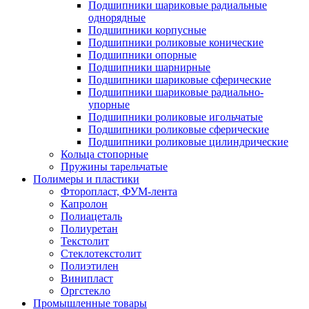
Подшипники шариковые радиальные
однорядные
Подшипники корпусные
Подшипники роликовые конические
Подшипники опорные
Подшипники шарнирные
Подшипники шариковые сферические
Подшипники шариковые радиально-
упорные
Подшипники роликовые игольчатые
Подшипники роликовые сферические
Подшипники роликовые цилиндрические
Кольца стопорные
Пружины тарельчатые
Полимеры и пластики
Фторопласт, ФУМ-лента
Капролон
Полиацеталь
Полиуретан
Текстолит
Стеклотекстолит
Полиэтилен
Винипласт
Оргстекло
Промышленные товары