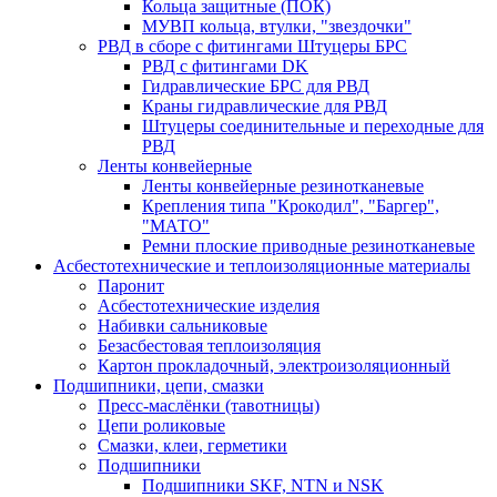
Кольца защитные (ПОК)
МУВП кольца, втулки, "звездочки"
РВД в сборе с фитингами Штуцеры БРС
РВД с фитингами DK
Гидравлические БРС для РВД
Краны гидравлические для РВД
Штуцеры соединительные и переходные для
РВД
Ленты конвейерные
Ленты конвейерные резинотканевые
Крепления типа "Крокодил", "Баргер",
"МАТО"
Ремни плоские приводные резинотканевые
Асбестотехнические и теплоизоляционные материалы
Паронит
Асбестотехнические изделия
Набивки сальниковые
Безасбестовая теплоизоляция
Картон прокладочный, электроизоляционный
Подшипники, цепи, смазки
Пресс-маслёнки (тавотницы)
Цепи роликовые
Смазки, клеи, герметики
Подшипники
Подшипники SKF, NTN и NSK