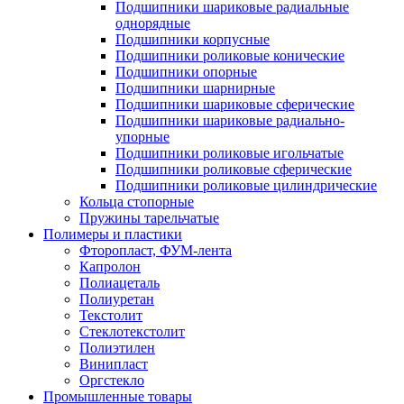
Подшипники шариковые радиальные
однорядные
Подшипники корпусные
Подшипники роликовые конические
Подшипники опорные
Подшипники шарнирные
Подшипники шариковые сферические
Подшипники шариковые радиально-
упорные
Подшипники роликовые игольчатые
Подшипники роликовые сферические
Подшипники роликовые цилиндрические
Кольца стопорные
Пружины тарельчатые
Полимеры и пластики
Фторопласт, ФУМ-лента
Капролон
Полиацеталь
Полиуретан
Текстолит
Стеклотекстолит
Полиэтилен
Винипласт
Оргстекло
Промышленные товары