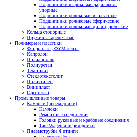
Подшипники шариковые радиально-
упорные
Подшипники роликовые игольчатые
Подшипники роликовые сферические
Подшипники роликовые цилиндрические
Кольца стопорные
Пружины тарельчатые
Полимеры и пластики
Фторопласт, ФУМ-лента
Капролон
Полиацеталь
Полиуретан
Текстолит
Стеклотекстолит
Полиэтилен
Винипласт
Оргстекло
Промышленные товары
Камлоки (переходники)
Камлоки
Ремонтные соединения
Головки рукавные и крабовые соединения
TankWagen и переходники
Пневмотрубка Фитинги
Пневмотрубка