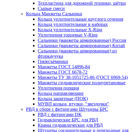
Техпластина для дорожной техники, щётки
Сырые смеси
Кольца Манжеты Сальники
Кольца уплотнительные круглого сечения
Кольца уплотнительные в наборах
Кольца уплотнительные Х-Ring
Уплотнения торцевые V-Ring
Сальники (манжеты армированные) Россия
Сальники (манжеты армированные) Китай
Сальники (манжеты армированные) из
фторкаучука
Грязесъёмники
Манжеты ГОСТ 14896-84
Манжеты ГОСТ 6678-72
Манжеты ТУ 38-1051725-86 (ГОСТ 6969-54)
Манжеты гидравлические полиуретановые
Уплотнения поршня
Кольца направляющие
Кольца защитные (ПОК)
МУВП кольца, втулки, "звездочки"
РВД в сборе с фитингами Штуцеры БРС
РВД с фитингами DK
Гидравлические БРС для РВД
Краны гидравлические для РВД
Штуцеры соединительные и переходные для