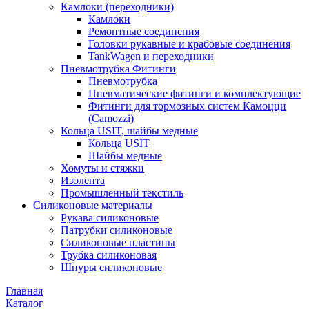
Камлоки (переходники)
Камлоки
Ремонтные соединения
Головки рукавные и крабовые соединения
TankWagen и переходники
Пневмотрубка Фитинги
Пневмотрубка
Пневматические фитинги и комплектующие
Фитинги для тормозных систем Камоцци
(Camozzi)
Кольца USIT, шайбы медные
Кольца USIT
Шайбы медные
Хомуты и стяжки
Изолента
Промышленный текстиль
Силиконовые материалы
Рукава силиконовые
Патрубки силиконовые
Силиконовые пластины
Трубка силиконовая
Шнуры силиконовые
Главная
Каталог