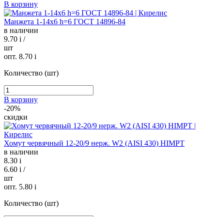
В корзину
Манжета 1-14х6 h=6 ГОСТ 14896-84
в наличии
9.70
i
/
шт
опт. 8.70
i
Количество (шт)
В корзину
-20%
скидки
Хомут червячный 12-20/9 нерж. W2 (AISI 430) HIMPT
в наличии
8.30
i
6.60
i
/
шт
опт. 5.80
i
Количество (шт)