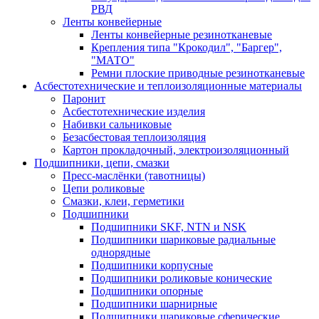
РВД
Ленты конвейерные
Ленты конвейерные резинотканевые
Крепления типа "Крокодил", "Баргер",
"МАТО"
Ремни плоские приводные резинотканевые
Асбестотехнические и теплоизоляционные материалы
Паронит
Асбестотехнические изделия
Набивки сальниковые
Безасбестовая теплоизоляция
Картон прокладочный, электроизоляционный
Подшипники, цепи, смазки
Пресс-маслёнки (тавотницы)
Цепи роликовые
Смазки, клеи, герметики
Подшипники
Подшипники SKF, NTN и NSK
Подшипники шариковые радиальные
однорядные
Подшипники корпусные
Подшипники роликовые конические
Подшипники опорные
Подшипники шарнирные
Подшипники шариковые сферические