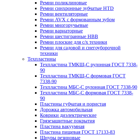
Ремни поликлиновые
Ремни синхронные зубчатые HTD
Ремни вентиляторные
Ремни AVX с формованным зубом
Ремни многоручьевые
Ремни вариаторные
Ремни шестигранные HBB
Ремни плоские для с/х техники
Ремни для садовой и снегоуборочной
техники
Техпластины
Техпластина ТМКЩ-С рулонная ГОСТ 7338-
90
Техпластина ТМКЩ-С формовая ГОСТ
7338-90
Техпластина МБС-С рулонная ГОСТ 7338-90
Техпластина МБС-С формовая ГОСТ 7338-
90
Пластины губчатая и пористая
Дорожка автомобильная
Коврики диэлектрические
Грязезащитные покрытия
Пластина вакуумная
Пластина пищевая ГОСТ 17133-83
Шнуры резиновые