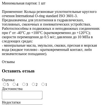
Минимальная партия: 1 шт
Применение: Кольца резиновые уплотнительные круглого
сечения International O-ring standard ISO 3601-3.
Предназначены для уплотнения в гидравлических,
топливных, смазочных и пневматических устройствах.
Работоспособны в подвижных и неподвижных соединениях
при t° от -40°С до +100°С (кратковременно до +120°С);
скорости перемещения до 0.5 м/с; давлении до 10 МПа в
следующих средах:
- минеральные масла, эмульсии, смазки, пресная и морская
вода (жидкое топливо - кратковременный контакт, либо
незначительное попадание).
Отзывы
Оставить отзыв
Оценка:
5
4
3
2
1
Достоинства
Недостатки