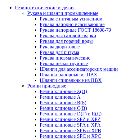
Резинотехнические изделия
Рукава и шланги промышленные
Рукава с нитяным усилением
Рукава напорно-всасывающие
Рукава напорные ГОСТ 18698-79
Рукава для газовой сварки
Рукава для горячей воды
Рукава дюритовые
Рукава для битума
Рукава пневматические
Рукава пескоструйные
Шланги для ассенизаторских машин
Шланги напорные из ПВХ
Шланги спиральные из ПВХ
Ремни приводные
Ремни клиновые Z(О)
Ремни клиновые А
Ремни клиновые В(Б)
Ремни клиновые С(В)
Ремни клиновые D(Г) и Е(Д)
Ремни клиновые SPZ и XPZ
Ремни клиновые SPA и XPA
Ремни клиновые SPB и XPB
Ремни клиновые SPC и XPC