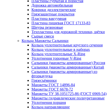
Пластины губчатая и пористая
Дорожка автомобильная
Коврики диэлектрические
Грязезащитные покрытия
Пластина вакуумная
Пластина пищевая ГОСТ 17133-83
Шнуры резиновые
Техпластина для дорожной техники, щётки
Сырые смеси
Кольца Манжеты Сальники
Кольца уплотнительные круглого сечения
Кольца уплотнительные в наборах
Кольца уплотнительные Х-Ring
Уплотнения торцевые V-Ring
Сальники (манжеты армированные) Россия
Сальники (манжеты армированные) Китай
Сальники (манжеты армированные) из
фторкаучука
Грязесъёмники
Манжеты ГОСТ 14896-84
Манжеты ГОСТ 6678-72
Манжеты ТУ 38-1051725-86 (ГОСТ 6969-54)
Манжеты гидравлические полиуретановые
Уплотнения поршня
Кольца направляющие