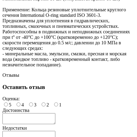
Применение: Кольца резиновые уплотнительные круглого
сечения International O-ring standard ISO 3601-3.
Предназначены для уплотнения в гидравлических,
топливных, смазочных и пневматических устройствах.
Работоспособны в подвижных и неподвижных соединениях
при t° от -40°С до +100°С (кратковременно до +120°С);
скорости перемещения до 0.5 м/с; давлении до 10 МПа в
следующих средах:
- минеральные масла, эмульсии, смазки, пресная и морская
вода (жидкое топливо - кратковременный контакт, либо
незначительное попадание).
Отзывы
Оставить отзыв
Оценка:
5
4
3
2
1
Достоинства
Недостатки