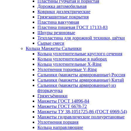
Пластины губчатая и пористая
Дорожка автомобильная
Коврики диэлектрические
Грязезащитные покрытия
Пластина вакуумная
Пластина пищевая ГОСТ 17133-83
Шнуры резиновые
Техпластина для дорожной техники, щётки
Сырые смеси
Кольца Манжеты Сальники
Кольца уплотнительные круглого сечения
Кольца уплотнительные в наборах
Кольца уплотнительные Х-Ring
Уплотнения торцевые V-Ring
Сальники (манжеты армированные) Россия
Сальники (манжеты армированные) Китай
Сальники (манжеты армированные) из
фторкаучука
Грязесъёмники
Манжеты ГОСТ 14896-84
Манжеты ГОСТ 6678-72
Манжеты ТУ 38-1051725-86 (ГОСТ 6969-54)
Манжеты гидравлические полиуретановые
Уплотнения поршня
Кольца направляющие