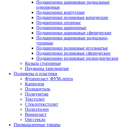
Подшипники шариковые радиальные
однорядные
Подшипники корпусные
Подшипники роликовые конические
Подшипники опорные
Подшипники шарнирные
Подшипники шариковые сферические
Подшипники шариковые радиально-
упорные
Подшипники роликовые игольчатые
Подшипники роликовые сферические
Подшипники роликовые цилиндрические
Кольца стопорные
Пружины тарельчатые
Полимеры и пластики
Фторопласт, ФУМ-лента
Капролон
Полиацеталь
Полиуретан
Текстолит
Стеклотекстолит
Полиэтилен
Винипласт
Оргстекло
Промышленные товары