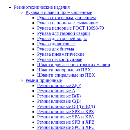
Резинотехнические изделия
Рукава и шланги промышленные
Рукава с нитяным усилением
Рукава напорно-всасывающие
Рукава напорные ГОСТ 18698-79
Рукава для газовой сварки
Рукава для горячей воды
Рукава дюритовые
Рукава для битума
Рукава пневматические
Рукава пескоструйные
Шланги для ассенизаторских машин
Шланги напорные из ПВХ
Шланги спиральные из ПВХ
Ремни приводные
Ремни клиновые Z(О)
Ремни клиновые А
Ремни клиновые В(Б)
Ремни клиновые С(В)
Ремни клиновые D(Г) и Е(Д)
Ремни клиновые SPZ и XPZ
Ремни клиновые SPA и XPA
Ремни клиновые SPB и XPB
Ремни клиновые SPC и XPC