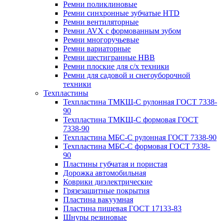
Ремни поликлиновые
Ремни синхронные зубчатые HTD
Ремни вентиляторные
Ремни AVX с формованным зубом
Ремни многоручьевые
Ремни вариаторные
Ремни шестигранные HBB
Ремни плоские для с/х техники
Ремни для садовой и снегоуборочной
техники
Техпластины
Техпластина ТМКЩ-С рулонная ГОСТ 7338-
90
Техпластина ТМКЩ-С формовая ГОСТ
7338-90
Техпластина МБС-С рулонная ГОСТ 7338-90
Техпластина МБС-С формовая ГОСТ 7338-
90
Пластины губчатая и пористая
Дорожка автомобильная
Коврики диэлектрические
Грязезащитные покрытия
Пластина вакуумная
Пластина пищевая ГОСТ 17133-83
Шнуры резиновые