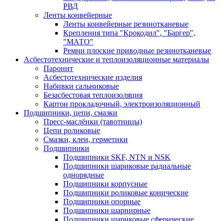
РВД
Ленты конвейерные
Ленты конвейерные резинотканевые
Крепления типа "Крокодил", "Баргер",
"МАТО"
Ремни плоские приводные резинотканевые
Асбестотехнические и теплоизоляционные материалы
Паронит
Асбестотехнические изделия
Набивки сальниковые
Безасбестовая теплоизоляция
Картон прокладочный, электроизоляционный
Подшипники, цепи, смазки
Пресс-маслёнки (тавотницы)
Цепи роликовые
Смазки, клеи, герметики
Подшипники
Подшипники SKF, NTN и NSK
Подшипники шариковые радиальные
однорядные
Подшипники корпусные
Подшипники роликовые конические
Подшипники опорные
Подшипники шарнирные
Подшипники шариковые сферические