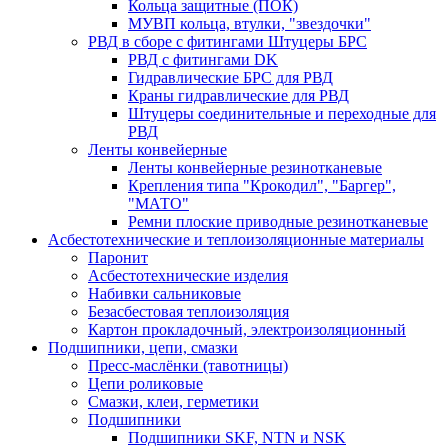
Кольца защитные (ПОК)
МУВП кольца, втулки, "звездочки"
РВД в сборе с фитингами Штуцеры БРС
РВД с фитингами DK
Гидравлические БРС для РВД
Краны гидравлические для РВД
Штуцеры соединительные и переходные для
РВД
Ленты конвейерные
Ленты конвейерные резинотканевые
Крепления типа "Крокодил", "Баргер",
"МАТО"
Ремни плоские приводные резинотканевые
Асбестотехнические и теплоизоляционные материалы
Паронит
Асбестотехнические изделия
Набивки сальниковые
Безасбестовая теплоизоляция
Картон прокладочный, электроизоляционный
Подшипники, цепи, смазки
Пресс-маслёнки (тавотницы)
Цепи роликовые
Смазки, клеи, герметики
Подшипники
Подшипники SKF, NTN и NSK