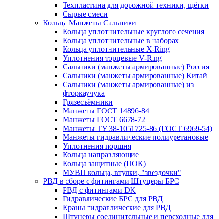
Техпластина для дорожной техники, щётки
Сырые смеси
Кольца Манжеты Сальники
Кольца уплотнительные круглого сечения
Кольца уплотнительные в наборах
Кольца уплотнительные Х-Ring
Уплотнения торцевые V-Ring
Сальники (манжеты армированные) Россия
Сальники (манжеты армированные) Китай
Сальники (манжеты армированные) из
фторкаучука
Грязесъёмники
Манжеты ГОСТ 14896-84
Манжеты ГОСТ 6678-72
Манжеты ТУ 38-1051725-86 (ГОСТ 6969-54)
Манжеты гидравлические полиуретановые
Уплотнения поршня
Кольца направляющие
Кольца защитные (ПОК)
МУВП кольца, втулки, "звездочки"
РВД в сборе с фитингами Штуцеры БРС
РВД с фитингами DK
Гидравлические БРС для РВД
Краны гидравлические для РВД
Штуцеры соединительные и переходные для