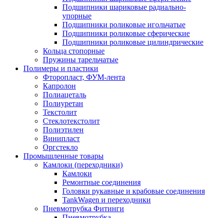
Подшипники шариковые радиально-
упорные
Подшипники роликовые игольчатые
Подшипники роликовые сферические
Подшипники роликовые цилиндрические
Кольца стопорные
Пружины тарельчатые
Полимеры и пластики
Фторопласт, ФУМ-лента
Капролон
Полиацеталь
Полиуретан
Текстолит
Стеклотекстолит
Полиэтилен
Винипласт
Оргстекло
Промышленные товары
Камлоки (переходники)
Камлоки
Ремонтные соединения
Головки рукавные и крабовые соединения
TankWagen и переходники
Пневмотрубка Фитинги
Пневмотрубка