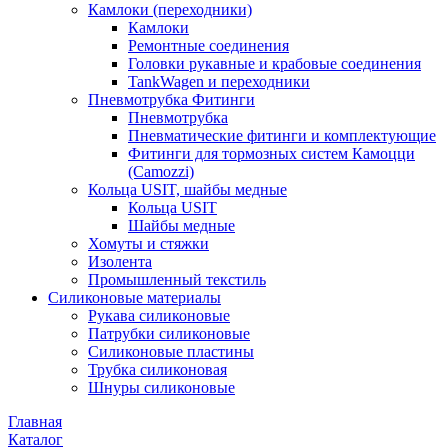
Камлоки (переходники)
Камлоки
Ремонтные соединения
Головки рукавные и крабовые соединения
TankWagen и переходники
Пневмотрубка Фитинги
Пневмотрубка
Пневматические фитинги и комплектующие
Фитинги для тормозных систем Камоцци
(Camozzi)
Кольца USIT, шайбы медные
Кольца USIT
Шайбы медные
Хомуты и стяжки
Изолента
Промышленный текстиль
Силиконовые материалы
Рукава силиконовые
Патрубки силиконовые
Силиконовые пластины
Трубка силиконовая
Шнуры силиконовые
Главная
Каталог