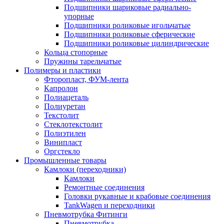
Подшипники шариковые радиально-
упорные
Подшипники роликовые игольчатые
Подшипники роликовые сферические
Подшипники роликовые цилиндрические
Кольца стопорные
Пружины тарельчатые
Полимеры и пластики
Фторопласт, ФУМ-лента
Капролон
Полиацеталь
Полиуретан
Текстолит
Стеклотекстолит
Полиэтилен
Винипласт
Оргстекло
Промышленные товары
Камлоки (переходники)
Камлоки
Ремонтные соединения
Головки рукавные и крабовые соединения
TankWagen и переходники
Пневмотрубка Фитинги
Пневмотрубка