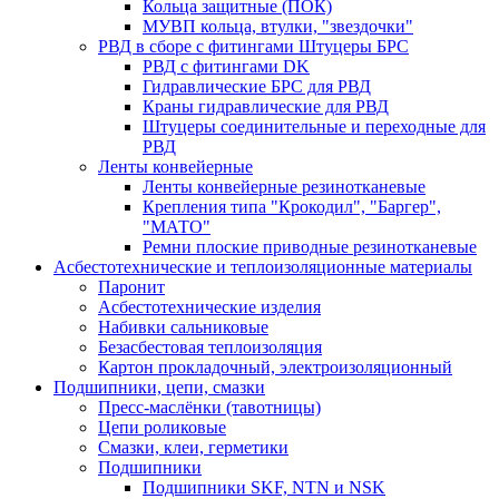
Кольца защитные (ПОК)
МУВП кольца, втулки, "звездочки"
РВД в сборе с фитингами Штуцеры БРС
РВД с фитингами DK
Гидравлические БРС для РВД
Краны гидравлические для РВД
Штуцеры соединительные и переходные для
РВД
Ленты конвейерные
Ленты конвейерные резинотканевые
Крепления типа "Крокодил", "Баргер",
"МАТО"
Ремни плоские приводные резинотканевые
Асбестотехнические и теплоизоляционные материалы
Паронит
Асбестотехнические изделия
Набивки сальниковые
Безасбестовая теплоизоляция
Картон прокладочный, электроизоляционный
Подшипники, цепи, смазки
Пресс-маслёнки (тавотницы)
Цепи роликовые
Смазки, клеи, герметики
Подшипники
Подшипники SKF, NTN и NSK