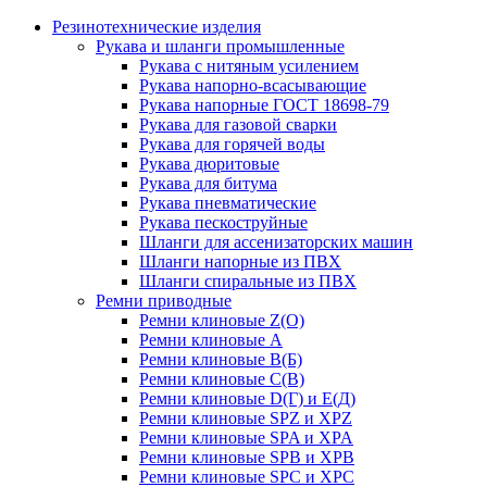
Резинотехнические изделия
Рукава и шланги промышленные
Рукава с нитяным усилением
Рукава напорно-всасывающие
Рукава напорные ГОСТ 18698-79
Рукава для газовой сварки
Рукава для горячей воды
Рукава дюритовые
Рукава для битума
Рукава пневматические
Рукава пескоструйные
Шланги для ассенизаторских машин
Шланги напорные из ПВХ
Шланги спиральные из ПВХ
Ремни приводные
Ремни клиновые Z(О)
Ремни клиновые А
Ремни клиновые В(Б)
Ремни клиновые С(В)
Ремни клиновые D(Г) и Е(Д)
Ремни клиновые SPZ и XPZ
Ремни клиновые SPA и XPA
Ремни клиновые SPB и XPB
Ремни клиновые SPC и XPC