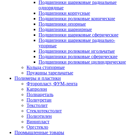
Подшипники шариковые радиальные
однорядные
Подшипники корпусные
Подшипники роликовые конические
Подшипники опорные
Подшипники шарнирные
Подшипники шариковые сферические
Подшипники шариковые радиально-
упорные
Подшипники роликовые игольчатые
Подшипники роликовые сферические
Подшипники роликовые цилиндрические
Кольца стопорные
Пружины тарельчатые
Полимеры и пластики
Фторопласт, ФУМ-лента
Капролон
Полиацеталь
Полиуретан
Текстолит
Стеклотекстолит
Полиэтилен
Винипласт
Оргстекло
Промышленные товары