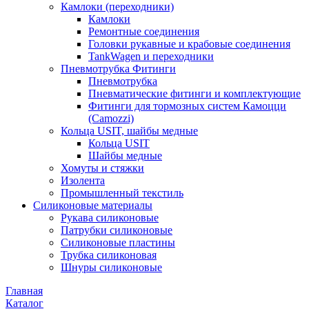
Камлоки (переходники)
Камлоки
Ремонтные соединения
Головки рукавные и крабовые соединения
TankWagen и переходники
Пневмотрубка Фитинги
Пневмотрубка
Пневматические фитинги и комплектующие
Фитинги для тормозных систем Камоцци
(Camozzi)
Кольца USIT, шайбы медные
Кольца USIT
Шайбы медные
Хомуты и стяжки
Изолента
Промышленный текстиль
Силиконовые материалы
Рукава силиконовые
Патрубки силиконовые
Силиконовые пластины
Трубка силиконовая
Шнуры силиконовые
Главная
Каталог