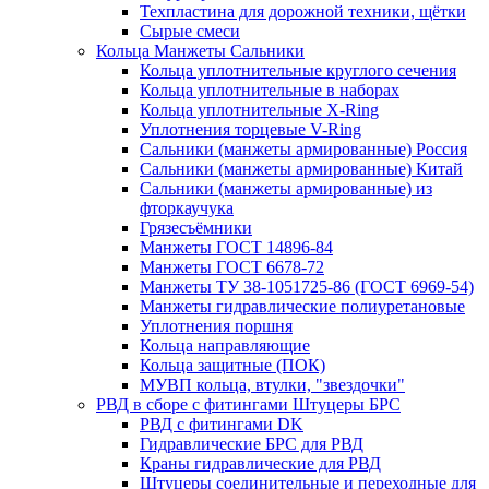
Техпластина для дорожной техники, щётки
Сырые смеси
Кольца Манжеты Сальники
Кольца уплотнительные круглого сечения
Кольца уплотнительные в наборах
Кольца уплотнительные Х-Ring
Уплотнения торцевые V-Ring
Сальники (манжеты армированные) Россия
Сальники (манжеты армированные) Китай
Сальники (манжеты армированные) из
фторкаучука
Грязесъёмники
Манжеты ГОСТ 14896-84
Манжеты ГОСТ 6678-72
Манжеты ТУ 38-1051725-86 (ГОСТ 6969-54)
Манжеты гидравлические полиуретановые
Уплотнения поршня
Кольца направляющие
Кольца защитные (ПОК)
МУВП кольца, втулки, "звездочки"
РВД в сборе с фитингами Штуцеры БРС
РВД с фитингами DK
Гидравлические БРС для РВД
Краны гидравлические для РВД
Штуцеры соединительные и переходные для