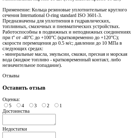
Применение: Кольца резиновые уплотнительные круглого
сечения International O-ring standard ISO 3601-3.
Предназначены для уплотнения в гидравлических,
топливных, смазочных и пневматических устройствах.
Работоспособны в подвижных и неподвижных соединениях
при t° от -40°С до +100°С (кратковременно до +120°С);
скорости перемещения до 0.5 м/с; давлении до 10 МПа в
следующих средах:
- минеральные масла, эмульсии, смазки, пресная и морская
вода (жидкое топливо - кратковременный контакт, либо
незначительное попадание).
Отзывы
Оставить отзыв
Оценка:
5
4
3
2
1
Достоинства
Недостатки