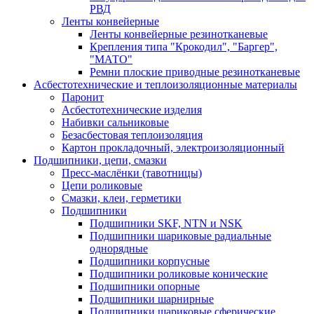
РВД
Ленты конвейерные
Ленты конвейерные резинотканевые
Крепления типа "Крокодил", "Баргер",
"МАТО"
Ремни плоские приводные резинотканевые
Асбестотехнические и теплоизоляционные материалы
Паронит
Асбестотехнические изделия
Набивки сальниковые
Безасбестовая теплоизоляция
Картон прокладочный, электроизоляционный
Подшипники, цепи, смазки
Пресс-маслёнки (тавотницы)
Цепи роликовые
Смазки, клеи, герметики
Подшипники
Подшипники SKF, NTN и NSK
Подшипники шариковые радиальные
однорядные
Подшипники корпусные
Подшипники роликовые конические
Подшипники опорные
Подшипники шарнирные
Подшипники шариковые сферические