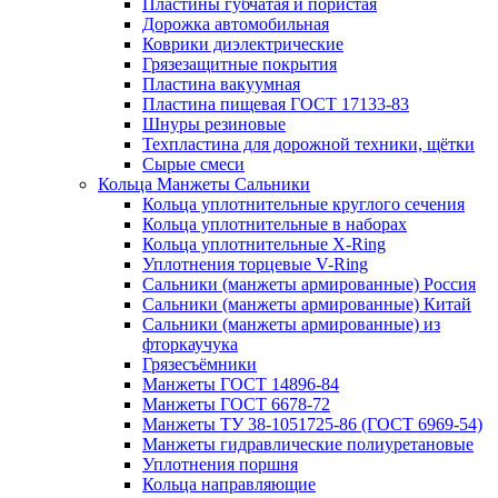
Пластины губчатая и пористая
Дорожка автомобильная
Коврики диэлектрические
Грязезащитные покрытия
Пластина вакуумная
Пластина пищевая ГОСТ 17133-83
Шнуры резиновые
Техпластина для дорожной техники, щётки
Сырые смеси
Кольца Манжеты Сальники
Кольца уплотнительные круглого сечения
Кольца уплотнительные в наборах
Кольца уплотнительные Х-Ring
Уплотнения торцевые V-Ring
Сальники (манжеты армированные) Россия
Сальники (манжеты армированные) Китай
Сальники (манжеты армированные) из
фторкаучука
Грязесъёмники
Манжеты ГОСТ 14896-84
Манжеты ГОСТ 6678-72
Манжеты ТУ 38-1051725-86 (ГОСТ 6969-54)
Манжеты гидравлические полиуретановые
Уплотнения поршня
Кольца направляющие