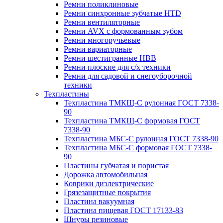
Ремни поликлиновые
Ремни синхронные зубчатые HTD
Ремни вентиляторные
Ремни AVX с формованным зубом
Ремни многоручьевые
Ремни вариаторные
Ремни шестигранные HBB
Ремни плоские для с/х техники
Ремни для садовой и снегоуборочной
техники
Техпластины
Техпластина ТМКЩ-С рулонная ГОСТ 7338-
90
Техпластина ТМКЩ-С формовая ГОСТ
7338-90
Техпластина МБС-С рулонная ГОСТ 7338-90
Техпластина МБС-С формовая ГОСТ 7338-
90
Пластины губчатая и пористая
Дорожка автомобильная
Коврики диэлектрические
Грязезащитные покрытия
Пластина вакуумная
Пластина пищевая ГОСТ 17133-83
Шнуры резиновые