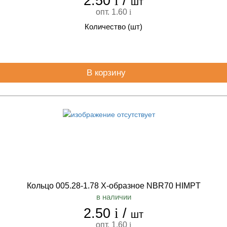
2.50
i
/
шт
опт. 1.60
i
Количество (шт)
В корзину
Кольцо 005.28-1.78 Х-образное NBR70 HIMPT
в наличии
2.50
i
/
шт
опт. 1.60
i