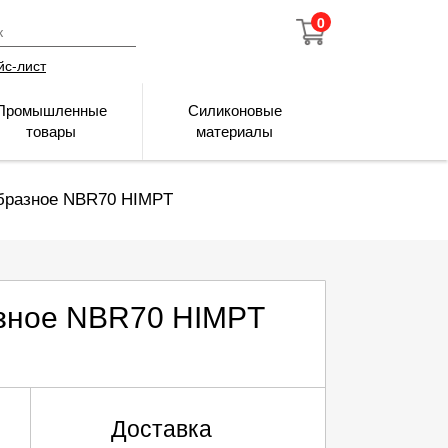
0
йс-лист
Промышленные
Силиконовые
товары
материалы
образное NBR70 HIMPT
азное NBR70 HIMPT
Доставка