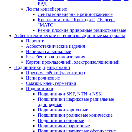
РВД
Ленты конвейерные
Ленты конвейерные резинотканевые
Крепления типа "Крокодил", "Баргер",
"МАТО"
Ремни плоские приводные резинотканевые
Асбестотехнические и теплоизоляционные материалы
Паронит
Асбестотехнические изделия
Набивки сальниковые
Безасбестовая теплоизоляция
Картон прокладочный, электроизоляционный
Подшипники, цепи, смазки
Пресс-маслёнки (тавотницы)
Цепи роликовые
Смазки, клеи, герметики
Подшипники
Подшипники SKF, NTN и NSK
Подшипники шариковые радиальные
однорядные
Подшипники корпусные
Подшипники роликовые конические
Подшипники опорные
Подшипники шарнирные
Подшипники шариковые сферические