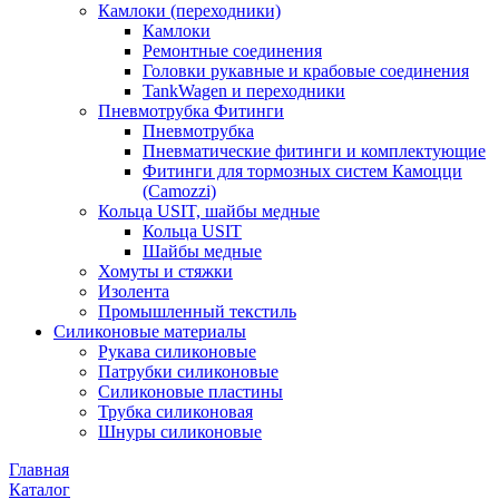
Камлоки (переходники)
Камлоки
Ремонтные соединения
Головки рукавные и крабовые соединения
TankWagen и переходники
Пневмотрубка Фитинги
Пневмотрубка
Пневматические фитинги и комплектующие
Фитинги для тормозных систем Камоцци
(Camozzi)
Кольца USIT, шайбы медные
Кольца USIT
Шайбы медные
Хомуты и стяжки
Изолента
Промышленный текстиль
Силиконовые материалы
Рукава силиконовые
Патрубки силиконовые
Силиконовые пластины
Трубка силиконовая
Шнуры силиконовые
Главная
Каталог