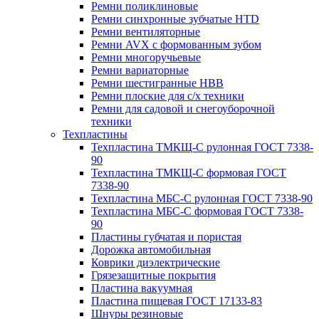
Ремни поликлиновые
Ремни синхронные зубчатые HTD
Ремни вентиляторные
Ремни AVX с формованным зубом
Ремни многоручьевые
Ремни вариаторные
Ремни шестигранные HBB
Ремни плоские для с/х техники
Ремни для садовой и снегоуборочной
техники
Техпластины
Техпластина ТМКЩ-С рулонная ГОСТ 7338-
90
Техпластина ТМКЩ-С формовая ГОСТ
7338-90
Техпластина МБС-С рулонная ГОСТ 7338-90
Техпластина МБС-С формовая ГОСТ 7338-
90
Пластины губчатая и пористая
Дорожка автомобильная
Коврики диэлектрические
Грязезащитные покрытия
Пластина вакуумная
Пластина пищевая ГОСТ 17133-83
Шнуры резиновые