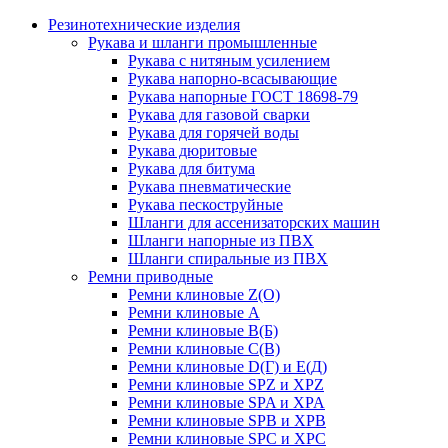
Резинотехнические изделия
Рукава и шланги промышленные
Рукава с нитяным усилением
Рукава напорно-всасывающие
Рукава напорные ГОСТ 18698-79
Рукава для газовой сварки
Рукава для горячей воды
Рукава дюритовые
Рукава для битума
Рукава пневматические
Рукава пескоструйные
Шланги для ассенизаторских машин
Шланги напорные из ПВХ
Шланги спиральные из ПВХ
Ремни приводные
Ремни клиновые Z(О)
Ремни клиновые А
Ремни клиновые В(Б)
Ремни клиновые С(В)
Ремни клиновые D(Г) и Е(Д)
Ремни клиновые SPZ и XPZ
Ремни клиновые SPA и XPA
Ремни клиновые SPB и XPB
Ремни клиновые SPC и XPC