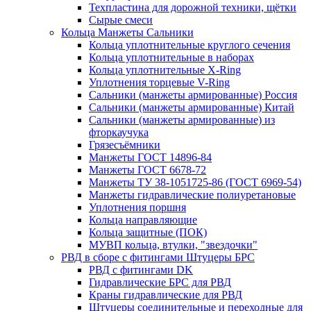
Техпластина для дорожной техники, щётки
Сырые смеси
Кольца Манжеты Сальники
Кольца уплотнительные круглого сечения
Кольца уплотнительные в наборах
Кольца уплотнительные Х-Ring
Уплотнения торцевые V-Ring
Сальники (манжеты армированные) Россия
Сальники (манжеты армированные) Китай
Сальники (манжеты армированные) из
фторкаучука
Грязесъёмники
Манжеты ГОСТ 14896-84
Манжеты ГОСТ 6678-72
Манжеты ТУ 38-1051725-86 (ГОСТ 6969-54)
Манжеты гидравлические полиуретановые
Уплотнения поршня
Кольца направляющие
Кольца защитные (ПОК)
МУВП кольца, втулки, "звездочки"
РВД в сборе с фитингами Штуцеры БРС
РВД с фитингами DK
Гидравлические БРС для РВД
Краны гидравлические для РВД
Штуцеры соединительные и переходные для