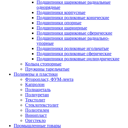
Подшипники шариковые радиальные
однорядные
Подшипники корпусные
Подшипники роликовые конические
Подшипники опорные
Подшипники шарнирные
Подшипники шариковые сферические
Подшипники шариковые радиально-
упорные
Подшипники роликовые игольчатые
Подшипники роликовые сферические
Подшипники роликовые цилиндрические
Кольца стопорные
Пружины тарельчатые
Полимеры и пластики
Фторопласт, ФУМ-лента
Капролон
Полиацеталь
Полиуретан
Текстолит
Стеклотекстолит
Полиэтилен
Винипласт
Оргстекло
Промышленные товары