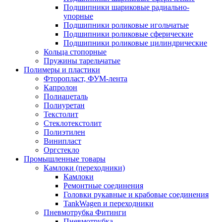
Подшипники шариковые радиально-
упорные
Подшипники роликовые игольчатые
Подшипники роликовые сферические
Подшипники роликовые цилиндрические
Кольца стопорные
Пружины тарельчатые
Полимеры и пластики
Фторопласт, ФУМ-лента
Капролон
Полиацеталь
Полиуретан
Текстолит
Стеклотекстолит
Полиэтилен
Винипласт
Оргстекло
Промышленные товары
Камлоки (переходники)
Камлоки
Ремонтные соединения
Головки рукавные и крабовые соединения
TankWagen и переходники
Пневмотрубка Фитинги
Пневмотрубка