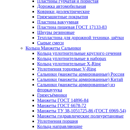
Пластины губчатая и пористая
Дорожка автомобильная
Коврики диэлектрические
Грязезащитные покрытия
Пластина вакуумная
Пластина пищевая ГОСТ 17133-83
Шнуры резиновые
Техпластина для дорожной техники, щётки
Сырые смеси
Кольца Манжеты Сальники
Кольца уплотнительные круглого сечения
Кольца уплотнительные в наборах
Кольца уплотнительные Х-Ring
Уплотнения торцевые V-Ring
Сальники (манжеты армированные) Россия
Сальники (манжеты армированные) Китай
Сальники (манжеты армированные) из
фторкаучука
Грязесъёмники
Манжеты ГОСТ 14896-84
Манжеты ГОСТ 6678-72
Манжеты ТУ 38-1051725-86 (ГОСТ 6969-54)
Манжеты гидравлические полиуретановые
Уплотнения поршня
Кольца направляющие