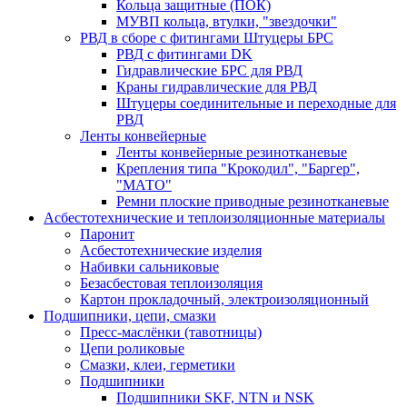
Кольца защитные (ПОК)
МУВП кольца, втулки, "звездочки"
РВД в сборе с фитингами Штуцеры БРС
РВД с фитингами DK
Гидравлические БРС для РВД
Краны гидравлические для РВД
Штуцеры соединительные и переходные для
РВД
Ленты конвейерные
Ленты конвейерные резинотканевые
Крепления типа "Крокодил", "Баргер",
"МАТО"
Ремни плоские приводные резинотканевые
Асбестотехнические и теплоизоляционные материалы
Паронит
Асбестотехнические изделия
Набивки сальниковые
Безасбестовая теплоизоляция
Картон прокладочный, электроизоляционный
Подшипники, цепи, смазки
Пресс-маслёнки (тавотницы)
Цепи роликовые
Смазки, клеи, герметики
Подшипники
Подшипники SKF, NTN и NSK