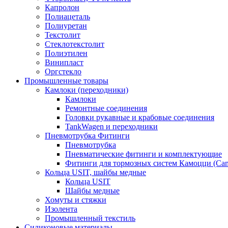
Капролон
Полиацеталь
Полиуретан
Текстолит
Стеклотекстолит
Полиэтилен
Винипласт
Оргстекло
Промышленные товары
Камлоки (переходники)
Камлоки
Ремонтные соединения
Головки рукавные и крабовые соединения
TankWagen и переходники
Пневмотрубка Фитинги
Пневмотрубка
Пневматические фитинги и комплектующие
Фитинги для тормозных систем Камоцци (Cam
Кольца USIT, шайбы медные
Кольца USIT
Шайбы медные
Хомуты и стяжки
Изолента
Промышленный текстиль
Силиконовые материалы