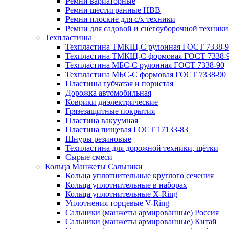
Ремни вариаторные
Ремни шестигранные HBB
Ремни плоские для с/х техники
Ремни для садовой и снегоуборочной техники
Техпластины
Техпластина ТМКЩ-С рулонная ГОСТ 7338-9
Техпластина ТМКЩ-С формовая ГОСТ 7338-
Техпластина МБС-С рулонная ГОСТ 7338-90
Техпластина МБС-С формовая ГОСТ 7338-90
Пластины губчатая и пористая
Дорожка автомобильная
Коврики диэлектрические
Грязезащитные покрытия
Пластина вакуумная
Пластина пищевая ГОСТ 17133-83
Шнуры резиновые
Техпластина для дорожной техники, щётки
Сырые смеси
Кольца Манжеты Сальники
Кольца уплотнительные круглого сечения
Кольца уплотнительные в наборах
Кольца уплотнительные Х-Ring
Уплотнения торцевые V-Ring
Сальники (манжеты армированные) Россия
Сальники (манжеты армированные) Китай