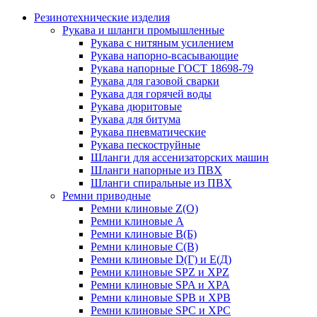
Резинотехнические изделия
Рукава и шланги промышленные
Рукава с нитяным усилением
Рукава напорно-всасывающие
Рукава напорные ГОСТ 18698-79
Рукава для газовой сварки
Рукава для горячей воды
Рукава дюритовые
Рукава для битума
Рукава пневматические
Рукава пескоструйные
Шланги для ассенизаторских машин
Шланги напорные из ПВХ
Шланги спиральные из ПВХ
Ремни приводные
Ремни клиновые Z(О)
Ремни клиновые А
Ремни клиновые В(Б)
Ремни клиновые С(В)
Ремни клиновые D(Г) и Е(Д)
Ремни клиновые SPZ и XPZ
Ремни клиновые SPA и XPA
Ремни клиновые SPB и XPB
Ремни клиновые SPC и XPC