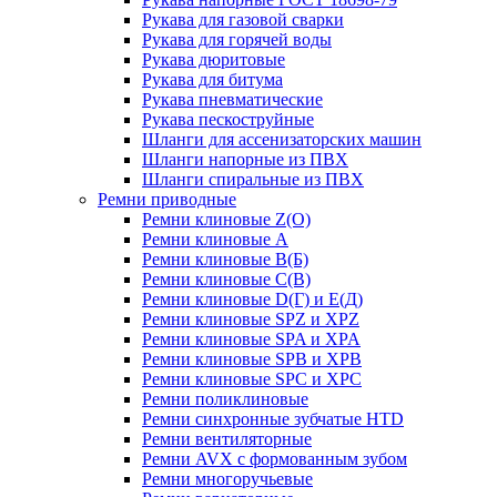
Рукава для газовой сварки
Рукава для горячей воды
Рукава дюритовые
Рукава для битума
Рукава пневматические
Рукава пескоструйные
Шланги для ассенизаторских машин
Шланги напорные из ПВХ
Шланги спиральные из ПВХ
Ремни приводные
Ремни клиновые Z(О)
Ремни клиновые А
Ремни клиновые В(Б)
Ремни клиновые С(В)
Ремни клиновые D(Г) и Е(Д)
Ремни клиновые SPZ и XPZ
Ремни клиновые SPA и XPA
Ремни клиновые SPB и XPB
Ремни клиновые SPC и XPC
Ремни поликлиновые
Ремни синхронные зубчатые HTD
Ремни вентиляторные
Ремни AVX с формованным зубом
Ремни многоручьевые