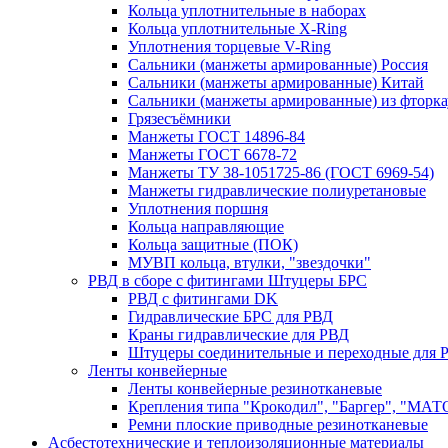
Кольца уплотнительные в наборах
Кольца уплотнительные Х-Ring
Уплотнения торцевые V-Ring
Сальники (манжеты армированные) Россия
Сальники (манжеты армированные) Китай
Сальники (манжеты армированные) из фторка
Грязесъёмники
Манжеты ГОСТ 14896-84
Манжеты ГОСТ 6678-72
Манжеты ТУ 38-1051725-86 (ГОСТ 6969-54)
Манжеты гидравлические полиуретановые
Уплотнения поршня
Кольца направляющие
Кольца защитные (ПОК)
МУВП кольца, втулки, "звездочки"
РВД в сборе с фитингами Штуцеры БРС
РВД с фитингами DK
Гидравлические БРС для РВД
Краны гидравлические для РВД
Штуцеры соединительные и переходные для 
Ленты конвейерные
Ленты конвейерные резинотканевые
Крепления типа "Крокодил", "Баргер", "МАТ
Ремни плоские приводные резинотканевые
Асбестотехнические и теплоизоляционные материалы