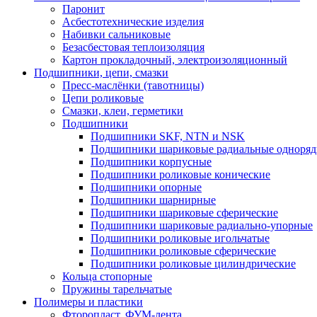
Паронит
Асбестотехнические изделия
Набивки сальниковые
Безасбестовая теплоизоляция
Картон прокладочный, электроизоляционный
Подшипники, цепи, смазки
Пресс-маслёнки (тавотницы)
Цепи роликовые
Смазки, клеи, герметики
Подшипники
Подшипники SKF, NTN и NSK
Подшипники шариковые радиальные одноря
Подшипники корпусные
Подшипники роликовые конические
Подшипники опорные
Подшипники шарнирные
Подшипники шариковые сферические
Подшипники шариковые радиально-упорные
Подшипники роликовые игольчатые
Подшипники роликовые сферические
Подшипники роликовые цилиндрические
Кольца стопорные
Пружины тарельчатые
Полимеры и пластики
Фторопласт, ФУМ-лента