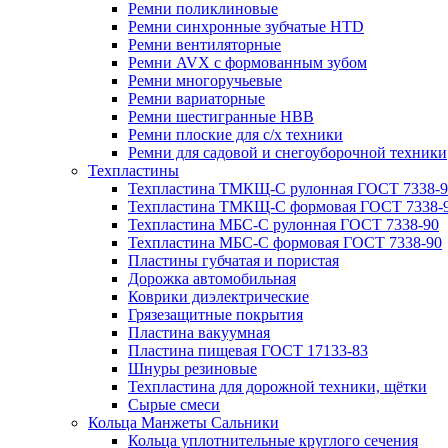
Ремни поликлиновые
Ремни синхронные зубчатые HTD
Ремни вентиляторные
Ремни AVX с формованным зубом
Ремни многоручьевые
Ремни вариаторные
Ремни шестигранные HBB
Ремни плоские для с/х техники
Ремни для садовой и снегоуборочной техники
Техпластины
Техпластина ТМКЩ-С рулонная ГОСТ 7338-9
Техпластина ТМКЩ-С формовая ГОСТ 7338-
Техпластина МБС-С рулонная ГОСТ 7338-90
Техпластина МБС-С формовая ГОСТ 7338-90
Пластины губчатая и пористая
Дорожка автомобильная
Коврики диэлектрические
Грязезащитные покрытия
Пластина вакуумная
Пластина пищевая ГОСТ 17133-83
Шнуры резиновые
Техпластина для дорожной техники, щётки
Сырые смеси
Кольца Манжеты Сальники
Кольца уплотнительные круглого сечения