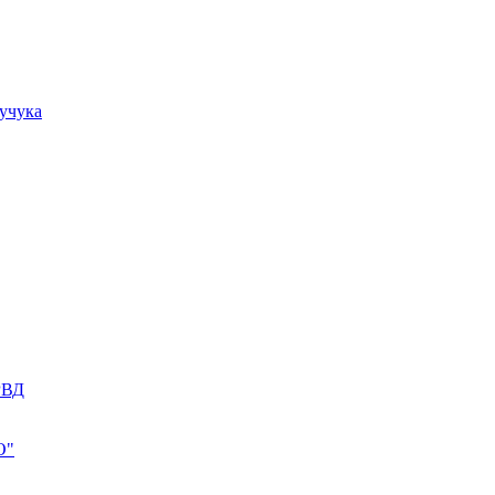
учука
РВД
О"