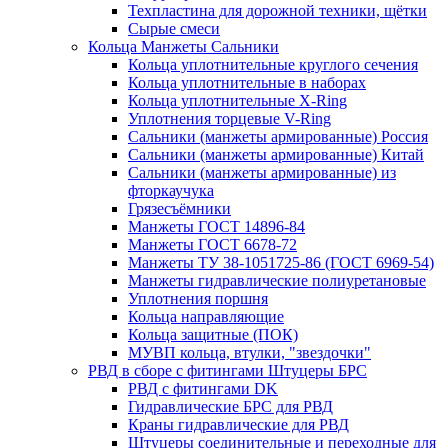
Техпластина для дорожной техники, щётки
Сырые смеси
Кольца Манжеты Сальники
Кольца уплотнительные круглого сечения
Кольца уплотнительные в наборах
Кольца уплотнительные Х-Ring
Уплотнения торцевые V-Ring
Сальники (манжеты армированные) Россия
Сальники (манжеты армированные) Китай
Сальники (манжеты армированные) из
фторкаучука
Грязесъёмники
Манжеты ГОСТ 14896-84
Манжеты ГОСТ 6678-72
Манжеты ТУ 38-1051725-86 (ГОСТ 6969-54)
Манжеты гидравлические полиуретановые
Уплотнения поршня
Кольца направляющие
Кольца защитные (ПОК)
МУВП кольца, втулки, "звездочки"
РВД в сборе с фитингами Штуцеры БРС
РВД с фитингами DK
Гидравлические БРС для РВД
Краны гидравлические для РВД
Штуцеры соединительные и переходные для