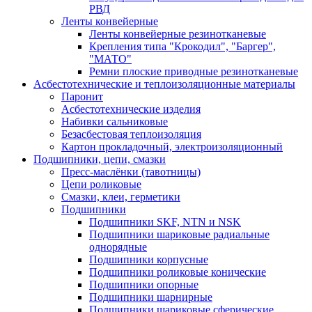
РВД
Ленты конвейерные
Ленты конвейерные резинотканевые
Крепления типа "Крокодил", "Баргер",
"МАТО"
Ремни плоские приводные резинотканевые
Асбестотехнические и теплоизоляционные материалы
Паронит
Асбестотехнические изделия
Набивки сальниковые
Безасбестовая теплоизоляция
Картон прокладочный, электроизоляционный
Подшипники, цепи, смазки
Пресс-маслёнки (тавотницы)
Цепи роликовые
Смазки, клеи, герметики
Подшипники
Подшипники SKF, NTN и NSK
Подшипники шариковые радиальные
однорядные
Подшипники корпусные
Подшипники роликовые конические
Подшипники опорные
Подшипники шарнирные
Подшипники шариковые сферические