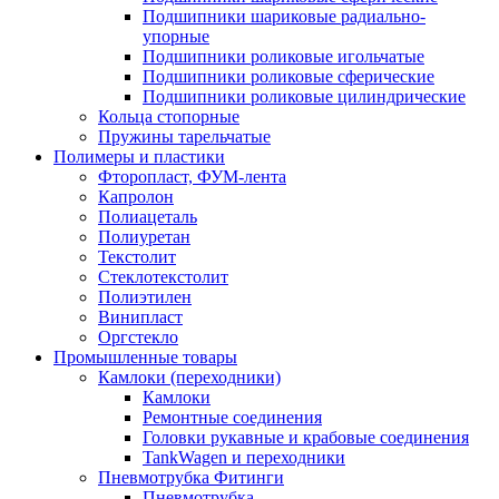
Подшипники шариковые радиально-
упорные
Подшипники роликовые игольчатые
Подшипники роликовые сферические
Подшипники роликовые цилиндрические
Кольца стопорные
Пружины тарельчатые
Полимеры и пластики
Фторопласт, ФУМ-лента
Капролон
Полиацеталь
Полиуретан
Текстолит
Стеклотекстолит
Полиэтилен
Винипласт
Оргстекло
Промышленные товары
Камлоки (переходники)
Камлоки
Ремонтные соединения
Головки рукавные и крабовые соединения
TankWagen и переходники
Пневмотрубка Фитинги
Пневмотрубка