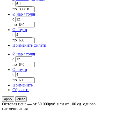
с
по
Ø нар / толщ
с
по
Ø внутр
с
по
Применить фильтр
Ø нар / толщ
с
по
Ø внутр
с
по
Применить
Сбросить
Оптовая цена — от 50 000руб. или от 100 ед. одного
наименования