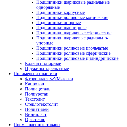
Подшипники шариковые радиальные
однорядные
Подшипники корпусные
Подшипники роликовые конические
Подшипники опорные
Подшипники шарнирные
Подшипники шариковые сферические
Подшипники шариковые радиально-
упорные
Подшипники роликовые игольчатые
Подшипники роликовые сферические
Подшипники роликовые цилиндрические
Кольца стопорные
Пружины тарельчатые
Полимеры и пластики
Фторопласт, ФУМ-лента
Капролон
Полиацеталь
Полиуретан
Текстолит
Стеклотекстолит
Полиэтилен
Винипласт
Оргстекло
Промышленные товары