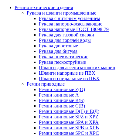
Резинотехнические изделия
Рукава и шланги промышленные
Рукава с нитяным усилением
Рукава напорно-всасывающие
Рукава напорные ГОСТ 18698-79
Рукава для газовой сварки
Рукава для горячей воды
Рукава дюритовые
Рукава для битума
Рукава пневматические
Рукава пескоструйные
Шланги для ассенизаторских машин
Шланги напорные из ПВХ
Шланги спиральные из ПВХ
Ремни приводные
Ремни клиновые Z(О)
Ремни клиновые А
Ремни клиновые В(Б)
Ремни клиновые С(В)
Ремни клиновые D(Г) и Е(Д)
Ремни клиновые SPZ и XPZ
Ремни клиновые SPA и XPA
Ремни клиновые SPB и XPB
Ремни клиновые SPC и XPC