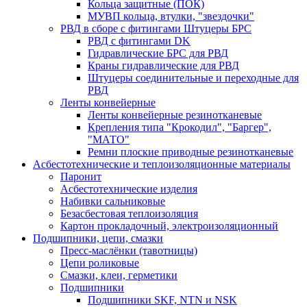
Кольца защитные (ПОК)
МУВП кольца, втулки, "звездочки"
РВД в сборе с фитингами Штуцеры БРС
РВД с фитингами DK
Гидравлические БРС для РВД
Краны гидравлические для РВД
Штуцеры соединительные и переходные для
РВД
Ленты конвейерные
Ленты конвейерные резинотканевые
Крепления типа "Крокодил", "Баргер",
"МАТО"
Ремни плоские приводные резинотканевые
Асбестотехнические и теплоизоляционные материалы
Паронит
Асбестотехнические изделия
Набивки сальниковые
Безасбестовая теплоизоляция
Картон прокладочный, электроизоляционный
Подшипники, цепи, смазки
Пресс-маслёнки (тавотницы)
Цепи роликовые
Смазки, клеи, герметики
Подшипники
Подшипники SKF, NTN и NSK