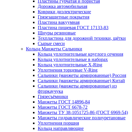
Пластины губчатая и пористая
Дорожка автомобильная
Коврики диэлектрические
Грязезащитные покрытия
Пластина вакуумная
Пластина пищевая ГОСТ 17133-83
Шнуры резиновые
Техпластина для дорожной техники, щётки
Сырые смеси
Кольца Манжеты Сальники
Кольца уплотнительные круглого сечения
Кольца уплотнительные в наборах
Кольца уплотнительные Х-Ring
Уплотнения торцевые V-Ring
Сальники (манжеты армированные) Россия
Сальники (манжеты армированные) Китай
Сальники (манжеты армированные) из
фторкаучука
Грязесъёмники
Манжеты ГОСТ 14896-84
Манжеты ГОСТ 6678-72
Манжеты ТУ 38-1051725-86 (ГОСТ 6969-54)
Манжеты гидравлические полиуретановые
Уплотнения поршня
Кольца направляющие