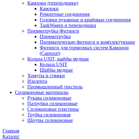
Камлоки (переходники)
Камлоки
Ремонтные соединения
Головки рукавные и крабовые соединения
TankWagen и переходники
Пневмотрубка Фитинги
Пневмотрубка
Пневматические фитинги и комплектующие
Фитинги для тормозных систем Камоцци
(Camozzi)
Кольца USIT, шайбы медные
Кольца USIT
Шайбы медные
Хомуты и стяжки
Изолента
Промышленный текстиль
Силиконовые материалы
Рукава силиконовые
Патрубки силиконовые
Силиконовые пластины
Трубка силиконовая
Шнуры силиконовые
Главная
Каталог