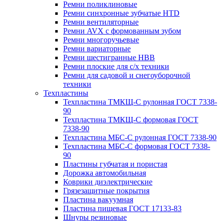
Ремни поликлиновые
Ремни синхронные зубчатые HTD
Ремни вентиляторные
Ремни AVX с формованным зубом
Ремни многоручьевые
Ремни вариаторные
Ремни шестигранные HBB
Ремни плоские для с/х техники
Ремни для садовой и снегоуборочной
техники
Техпластины
Техпластина ТМКЩ-С рулонная ГОСТ 7338-
90
Техпластина ТМКЩ-С формовая ГОСТ
7338-90
Техпластина МБС-С рулонная ГОСТ 7338-90
Техпластина МБС-С формовая ГОСТ 7338-
90
Пластины губчатая и пористая
Дорожка автомобильная
Коврики диэлектрические
Грязезащитные покрытия
Пластина вакуумная
Пластина пищевая ГОСТ 17133-83
Шнуры резиновые