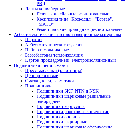
РВД
Ленты конвейерные
Ленты конвейерные резинотканевые
Крепления типа "Крокодил", "Баргер",
"МАТО"
Ремни плоские приводные резинотканевые
Асбестотехнические и теплоизоляционные материалы
Паронит
Асбестотехнические изделия
Набивки сальниковые
Безасбестовая теплоизоляция
Картон прокладочный, электроизоляционный
Подшипники, цепи, смазки
Пресс-маслёнки (тавотницы)
Цепи роликовые
Смазки, клеи, герметики
Подшипники
Подшипники SKF, NTN и NSK
Подшипники шариковые радиальные
однорядные
Подшипники корпусные
Подшипники роликовые конические
Подшипники опорные
Подшипники шарнирные
Подшипники шариковые сферические