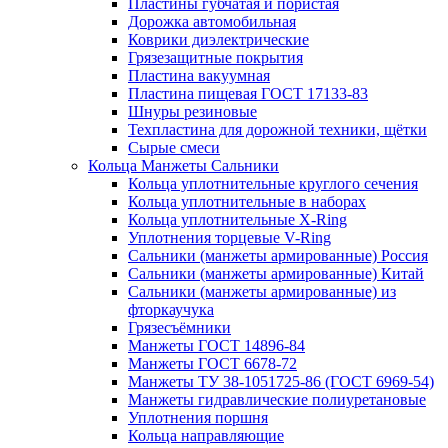
Пластины губчатая и пористая
Дорожка автомобильная
Коврики диэлектрические
Грязезащитные покрытия
Пластина вакуумная
Пластина пищевая ГОСТ 17133-83
Шнуры резиновые
Техпластина для дорожной техники, щётки
Сырые смеси
Кольца Манжеты Сальники
Кольца уплотнительные круглого сечения
Кольца уплотнительные в наборах
Кольца уплотнительные Х-Ring
Уплотнения торцевые V-Ring
Сальники (манжеты армированные) Россия
Сальники (манжеты армированные) Китай
Сальники (манжеты армированные) из
фторкаучука
Грязесъёмники
Манжеты ГОСТ 14896-84
Манжеты ГОСТ 6678-72
Манжеты ТУ 38-1051725-86 (ГОСТ 6969-54)
Манжеты гидравлические полиуретановые
Уплотнения поршня
Кольца направляющие