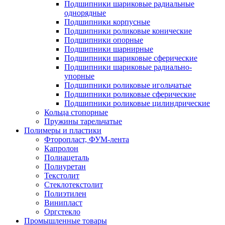
Подшипники шариковые радиальные
однорядные
Подшипники корпусные
Подшипники роликовые конические
Подшипники опорные
Подшипники шарнирные
Подшипники шариковые сферические
Подшипники шариковые радиально-
упорные
Подшипники роликовые игольчатые
Подшипники роликовые сферические
Подшипники роликовые цилиндрические
Кольца стопорные
Пружины тарельчатые
Полимеры и пластики
Фторопласт, ФУМ-лента
Капролон
Полиацеталь
Полиуретан
Текстолит
Стеклотекстолит
Полиэтилен
Винипласт
Оргстекло
Промышленные товары