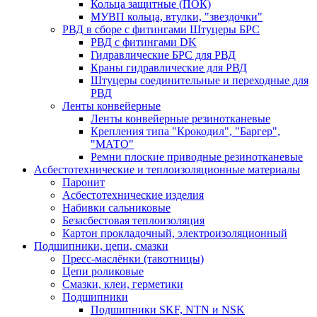
Кольца защитные (ПОК)
МУВП кольца, втулки, "звездочки"
РВД в сборе с фитингами Штуцеры БРС
РВД с фитингами DK
Гидравлические БРС для РВД
Краны гидравлические для РВД
Штуцеры соединительные и переходные для
РВД
Ленты конвейерные
Ленты конвейерные резинотканевые
Крепления типа "Крокодил", "Баргер",
"МАТО"
Ремни плоские приводные резинотканевые
Асбестотехнические и теплоизоляционные материалы
Паронит
Асбестотехнические изделия
Набивки сальниковые
Безасбестовая теплоизоляция
Картон прокладочный, электроизоляционный
Подшипники, цепи, смазки
Пресс-маслёнки (тавотницы)
Цепи роликовые
Смазки, клеи, герметики
Подшипники
Подшипники SKF, NTN и NSK