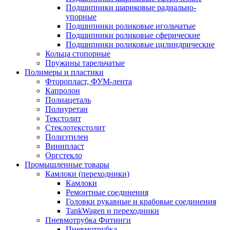
Подшипники шариковые радиально-
упорные
Подшипники роликовые игольчатые
Подшипники роликовые сферические
Подшипники роликовые цилиндрические
Кольца стопорные
Пружины тарельчатые
Полимеры и пластики
Фторопласт, ФУМ-лента
Капролон
Полиацеталь
Полиуретан
Текстолит
Стеклотекстолит
Полиэтилен
Винипласт
Оргстекло
Промышленные товары
Камлоки (переходники)
Камлоки
Ремонтные соединения
Головки рукавные и крабовые соединения
TankWagen и переходники
Пневмотрубка Фитинги
Пневмотрубка