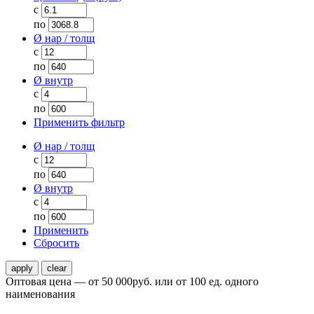
с
по
Ø нар / толщ
с
по
Ø внутр
с
по
Применить фильтр
Ø нар / толщ
с
по
Ø внутр
с
по
Применить
Сбросить
Оптовая цена — от 50 000руб. или от 100 ед. одного
наименования