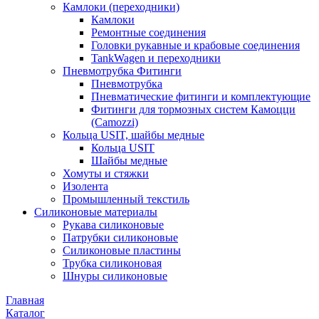
Камлоки (переходники)
Камлоки
Ремонтные соединения
Головки рукавные и крабовые соединения
TankWagen и переходники
Пневмотрубка Фитинги
Пневмотрубка
Пневматические фитинги и комплектующие
Фитинги для тормозных систем Камоцци
(Camozzi)
Кольца USIT, шайбы медные
Кольца USIT
Шайбы медные
Хомуты и стяжки
Изолента
Промышленный текстиль
Силиконовые материалы
Рукава силиконовые
Патрубки силиконовые
Силиконовые пластины
Трубка силиконовая
Шнуры силиконовые
Главная
Каталог