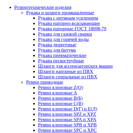
Резинотехнические изделия
Рукава и шланги промышленные
Рукава с нитяным усилением
Рукава напорно-всасывающие
Рукава напорные ГОСТ 18698-79
Рукава для газовой сварки
Рукава для горячей воды
Рукава дюритовые
Рукава для битума
Рукава пневматические
Рукава пескоструйные
Шланги для ассенизаторских машин
Шланги напорные из ПВХ
Шланги спиральные из ПВХ
Ремни приводные
Ремни клиновые Z(О)
Ремни клиновые А
Ремни клиновые В(Б)
Ремни клиновые С(В)
Ремни клиновые D(Г) и Е(Д)
Ремни клиновые SPZ и XPZ
Ремни клиновые SPA и XPA
Ремни клиновые SPB и XPB
Ремни клиновые SPC и XPC