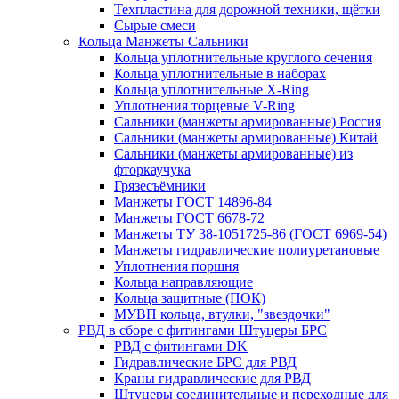
Техпластина для дорожной техники, щётки
Сырые смеси
Кольца Манжеты Сальники
Кольца уплотнительные круглого сечения
Кольца уплотнительные в наборах
Кольца уплотнительные Х-Ring
Уплотнения торцевые V-Ring
Сальники (манжеты армированные) Россия
Сальники (манжеты армированные) Китай
Сальники (манжеты армированные) из
фторкаучука
Грязесъёмники
Манжеты ГОСТ 14896-84
Манжеты ГОСТ 6678-72
Манжеты ТУ 38-1051725-86 (ГОСТ 6969-54)
Манжеты гидравлические полиуретановые
Уплотнения поршня
Кольца направляющие
Кольца защитные (ПОК)
МУВП кольца, втулки, "звездочки"
РВД в сборе с фитингами Штуцеры БРС
РВД с фитингами DK
Гидравлические БРС для РВД
Краны гидравлические для РВД
Штуцеры соединительные и переходные для