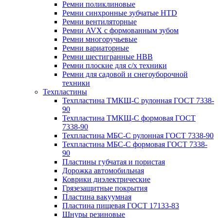
Ремни поликлиновые
Ремни синхронные зубчатые HTD
Ремни вентиляторные
Ремни AVX с формованным зубом
Ремни многоручьевые
Ремни вариаторные
Ремни шестигранные HBB
Ремни плоские для с/х техники
Ремни для садовой и снегоуборочной
техники
Техпластины
Техпластина ТМКЩ-С рулонная ГОСТ 7338-
90
Техпластина ТМКЩ-С формовая ГОСТ
7338-90
Техпластина МБС-С рулонная ГОСТ 7338-90
Техпластина МБС-С формовая ГОСТ 7338-
90
Пластины губчатая и пористая
Дорожка автомобильная
Коврики диэлектрические
Грязезащитные покрытия
Пластина вакуумная
Пластина пищевая ГОСТ 17133-83
Шнуры резиновые