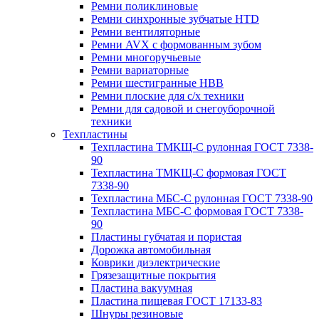
Ремни поликлиновые
Ремни синхронные зубчатые HTD
Ремни вентиляторные
Ремни AVX с формованным зубом
Ремни многоручьевые
Ремни вариаторные
Ремни шестигранные HBB
Ремни плоские для с/х техники
Ремни для садовой и снегоуборочной
техники
Техпластины
Техпластина ТМКЩ-С рулонная ГОСТ 7338-
90
Техпластина ТМКЩ-С формовая ГОСТ
7338-90
Техпластина МБС-С рулонная ГОСТ 7338-90
Техпластина МБС-С формовая ГОСТ 7338-
90
Пластины губчатая и пористая
Дорожка автомобильная
Коврики диэлектрические
Грязезащитные покрытия
Пластина вакуумная
Пластина пищевая ГОСТ 17133-83
Шнуры резиновые