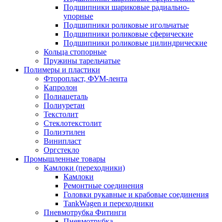
Подшипники шариковые радиально-
упорные
Подшипники роликовые игольчатые
Подшипники роликовые сферические
Подшипники роликовые цилиндрические
Кольца стопорные
Пружины тарельчатые
Полимеры и пластики
Фторопласт, ФУМ-лента
Капролон
Полиацеталь
Полиуретан
Текстолит
Стеклотекстолит
Полиэтилен
Винипласт
Оргстекло
Промышленные товары
Камлоки (переходники)
Камлоки
Ремонтные соединения
Головки рукавные и крабовые соединения
TankWagen и переходники
Пневмотрубка Фитинги
Пневмотрубка