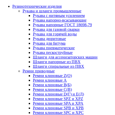
Резинотехнические изделия
Рукава и шланги промышленные
Рукава с нитяным усилением
Рукава напорно-всасывающие
Рукава напорные ГОСТ 18698-79
Рукава для газовой сварки
Рукава для горячей воды
Рукава дюритовые
Рукава для битума
Рукава пневматические
Рукава пескоструйные
Шланги для ассенизаторских машин
Шланги напорные из ПВХ
Шланги спиральные из ПВХ
Ремни приводные
Ремни клиновые Z(О)
Ремни клиновые А
Ремни клиновые В(Б)
Ремни клиновые С(В)
Ремни клиновые D(Г) и Е(Д)
Ремни клиновые SPZ и XPZ
Ремни клиновые SPA и XPA
Ремни клиновые SPB и XPB
Ремни клиновые SPC и XPC