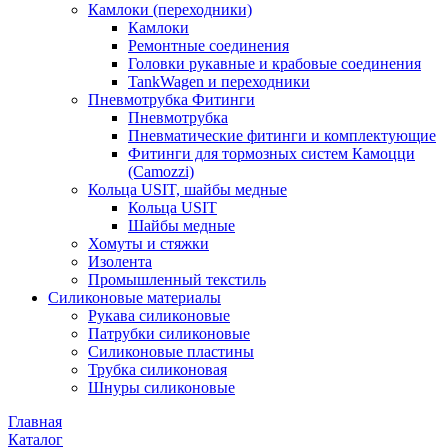
Камлоки (переходники)
Камлоки
Ремонтные соединения
Головки рукавные и крабовые соединения
TankWagen и переходники
Пневмотрубка Фитинги
Пневмотрубка
Пневматические фитинги и комплектующие
Фитинги для тормозных систем Камоцци
(Camozzi)
Кольца USIT, шайбы медные
Кольца USIT
Шайбы медные
Хомуты и стяжки
Изолента
Промышленный текстиль
Силиконовые материалы
Рукава силиконовые
Патрубки силиконовые
Силиконовые пластины
Трубка силиконовая
Шнуры силиконовые
Главная
Каталог