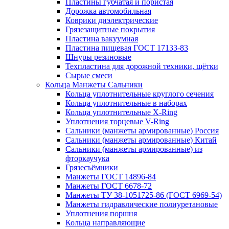
Пластины губчатая и пористая
Дорожка автомобильная
Коврики диэлектрические
Грязезащитные покрытия
Пластина вакуумная
Пластина пищевая ГОСТ 17133-83
Шнуры резиновые
Техпластина для дорожной техники, щётки
Сырые смеси
Кольца Манжеты Сальники
Кольца уплотнительные круглого сечения
Кольца уплотнительные в наборах
Кольца уплотнительные Х-Ring
Уплотнения торцевые V-Ring
Сальники (манжеты армированные) Россия
Сальники (манжеты армированные) Китай
Сальники (манжеты армированные) из
фторкаучука
Грязесъёмники
Манжеты ГОСТ 14896-84
Манжеты ГОСТ 6678-72
Манжеты ТУ 38-1051725-86 (ГОСТ 6969-54)
Манжеты гидравлические полиуретановые
Уплотнения поршня
Кольца направляющие