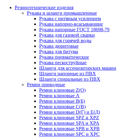
Резинотехнические изделия
Рукава и шланги промышленные
Рукава с нитяным усилением
Рукава напорно-всасывающие
Рукава напорные ГОСТ 18698-79
Рукава для газовой сварки
Рукава для горячей воды
Рукава дюритовые
Рукава для битума
Рукава пневматические
Рукава пескоструйные
Шланги для ассенизаторских машин
Шланги напорные из ПВХ
Шланги спиральные из ПВХ
Ремни приводные
Ремни клиновые Z(О)
Ремни клиновые А
Ремни клиновые В(Б)
Ремни клиновые С(В)
Ремни клиновые D(Г) и Е(Д)
Ремни клиновые SPZ и XPZ
Ремни клиновые SPA и XPA
Ремни клиновые SPB и XPB
Ремни клиновые SPC и XPC