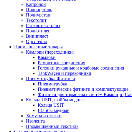
Капролон
Полиацеталь
Полиуретан
Текстолит
Стеклотекстолит
Полиэтилен
Винипласт
Оргстекло
Промышленные товары
Камлоки (переходники)
Камлоки
Ремонтные соединения
Головки рукавные и крабовые соединения
TankWagen и переходники
Пневмотрубка Фитинги
Пневмотрубка
Пневматические фитинги и комплектующие
Фитинги для тормозных систем Камоцци (Cam
Кольца USIT, шайбы медные
Кольца USIT
Шайбы медные
Хомуты и стяжки
Изолента
Промышленный текстиль
Силиконовые материалы