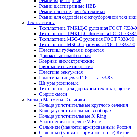
Ремни вариаторные
Ремни шестигранные HBB
Ремни плоские для с/х техники
Ремни для садовой и снегоуборочной техники
Техпластины
Техпластина ТМКЩ-С рулонная ГОСТ 7338-9
Техпластина ТМКЩ-С формовая ГОСТ 7338-
Техпластина МБС-С рулонная ГОСТ 7338-90
Техпластина МБС-С формовая ГОСТ 7338-90
Пластины губчатая и пористая
Дорожка автомобильная
Коврики диэлектрические
Грязезащитные покрытия
Пластина вакуумная
Пластина пищевая ГОСТ 17133-83
Шнуры резиновые
Техпластина для дорожной техники, щётки
Сырые смеси
Кольца Манжеты Сальники
Кольца уплотнительные круглого сечения
Кольца уплотнительные в наборах
Кольца уплотнительные Х-Ring
Уплотнения торцевые V-Ring
Сальники (манжеты армированные) Россия
Сальники (манжеты армированные) Китай