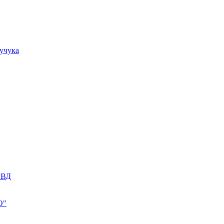
учука
РВД
О"