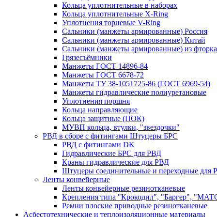
Кольца уплотнительные в наборах
Кольца уплотнительные Х-Ring
Уплотнения торцевые V-Ring
Сальники (манжеты армированные) Россия
Сальники (манжеты армированные) Китай
Сальники (манжеты армированные) из фторка
Грязесъёмники
Манжеты ГОСТ 14896-84
Манжеты ГОСТ 6678-72
Манжеты ТУ 38-1051725-86 (ГОСТ 6969-54)
Манжеты гидравлические полиуретановые
Уплотнения поршня
Кольца направляющие
Кольца защитные (ПОК)
МУВП кольца, втулки, "звездочки"
РВД в сборе с фитингами Штуцеры БРС
РВД с фитингами DK
Гидравлические БРС для РВД
Краны гидравлические для РВД
Штуцеры соединительные и переходные для 
Ленты конвейерные
Ленты конвейерные резинотканевые
Крепления типа "Крокодил", "Баргер", "МАТ
Ремни плоские приводные резинотканевые
Асбестотехнические и теплоизоляционные материалы