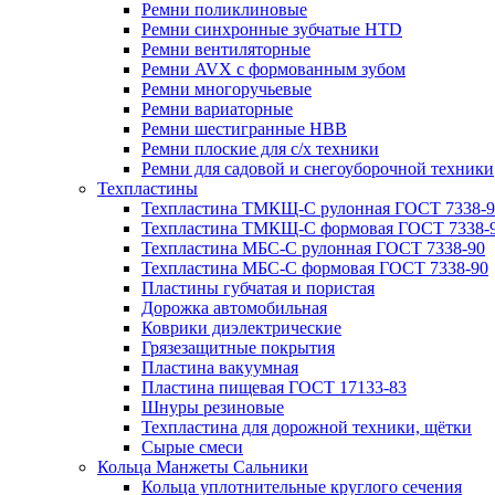
Ремни поликлиновые
Ремни синхронные зубчатые HTD
Ремни вентиляторные
Ремни AVX с формованным зубом
Ремни многоручьевые
Ремни вариаторные
Ремни шестигранные HBB
Ремни плоские для с/х техники
Ремни для садовой и снегоуборочной техники
Техпластины
Техпластина ТМКЩ-С рулонная ГОСТ 7338-9
Техпластина ТМКЩ-С формовая ГОСТ 7338-
Техпластина МБС-С рулонная ГОСТ 7338-90
Техпластина МБС-С формовая ГОСТ 7338-90
Пластины губчатая и пористая
Дорожка автомобильная
Коврики диэлектрические
Грязезащитные покрытия
Пластина вакуумная
Пластина пищевая ГОСТ 17133-83
Шнуры резиновые
Техпластина для дорожной техники, щётки
Сырые смеси
Кольца Манжеты Сальники
Кольца уплотнительные круглого сечения