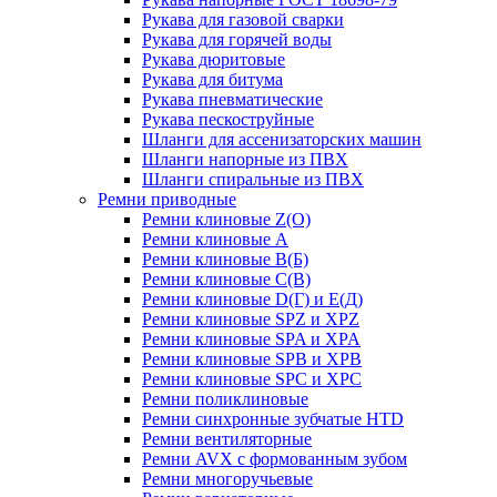
Рукава для газовой сварки
Рукава для горячей воды
Рукава дюритовые
Рукава для битума
Рукава пневматические
Рукава пескоструйные
Шланги для ассенизаторских машин
Шланги напорные из ПВХ
Шланги спиральные из ПВХ
Ремни приводные
Ремни клиновые Z(О)
Ремни клиновые А
Ремни клиновые В(Б)
Ремни клиновые С(В)
Ремни клиновые D(Г) и Е(Д)
Ремни клиновые SPZ и XPZ
Ремни клиновые SPA и XPA
Ремни клиновые SPB и XPB
Ремни клиновые SPC и XPC
Ремни поликлиновые
Ремни синхронные зубчатые HTD
Ремни вентиляторные
Ремни AVX с формованным зубом
Ремни многоручьевые