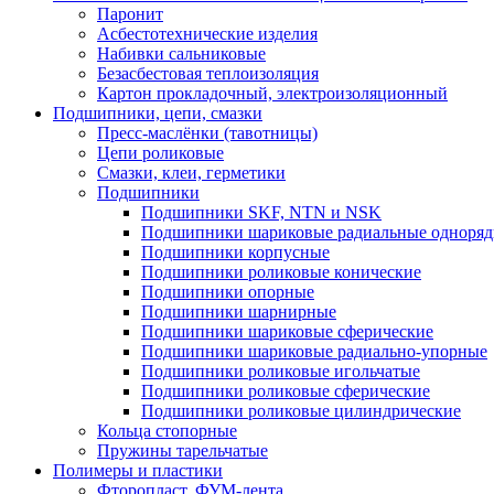
Паронит
Асбестотехнические изделия
Набивки сальниковые
Безасбестовая теплоизоляция
Картон прокладочный, электроизоляционный
Подшипники, цепи, смазки
Пресс-маслёнки (тавотницы)
Цепи роликовые
Смазки, клеи, герметики
Подшипники
Подшипники SKF, NTN и NSK
Подшипники шариковые радиальные одноря
Подшипники корпусные
Подшипники роликовые конические
Подшипники опорные
Подшипники шарнирные
Подшипники шариковые сферические
Подшипники шариковые радиально-упорные
Подшипники роликовые игольчатые
Подшипники роликовые сферические
Подшипники роликовые цилиндрические
Кольца стопорные
Пружины тарельчатые
Полимеры и пластики
Фторопласт, ФУМ-лента